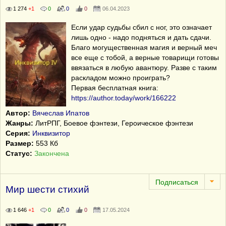
1 274
+1
0
0
0
06.04.2023
Если удар судьбы сбил с ног, это означает
лишь одно - надо подняться и дать сдачи.
Благо могущественная магия и верный меч
все еще с тобой, а верные товарищи готовы
ввязаться в любую авантюру. Разве с таким
раскладом можно проиграть?
Первая бесплатная книга:
https://author.today/work/166222
Автор:
Вячеслав Ипатов
Жанры:
ЛитРПГ, Боевое фэнтези, Героическое фэнтези
Серия:
Инквизитор
Размер:
553 Кб
Статус:
Закончена
Мир шести стихий
1 646
+1
0
0
0
17.05.2024