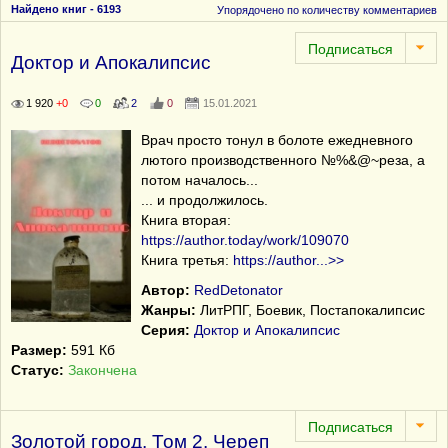
Найдено книг - 6193
Упорядочено по количеству комментариев
Доктор и Апокалипсис
1 920
+0
0
2
0
15.01.2021
Врач просто тонул в болоте ежедневного
лютого производственного №%&@~реза, а
потом началось...
... и продолжилось.
Книга вторая:
https://author.today/work/109070
Книга третья:
https://author
...
>>
Автор:
RedDetonator
Жанры:
ЛитРПГ, Боевик, Постапокалипсис
Серия:
Доктор и Апокалипсис
Размер:
591 Кб
Статус:
Закончена
Золотой город. Том 2. Череп