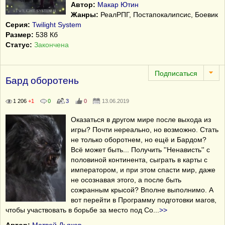
Автор:
Макар Ютин
Жанры:
РеалРПГ, Постапокалипсис, Боевик
Серия:
Twilight System
Размер:
538 Кб
Статус:
Закончена
Бард оборотень
1 206
+1
0
3
0
13.06.2019
Оказаться в другом мире после выхода из
игры? Почти нереально, но возможно. Стать
не только оборотнем, но ещё и Бардом?
Всё может быть... Получить ''Ненависть'' с
половиной континента, сыграть в карты с
императором, и при этом спасти мир, даже
не осознавая этого, а после быть
сожранным крысой? Вполне выполнимо. А
вот перейти в Программу подготовки магов,
чтобы участвовать в борьбе за место под Со
...
>>