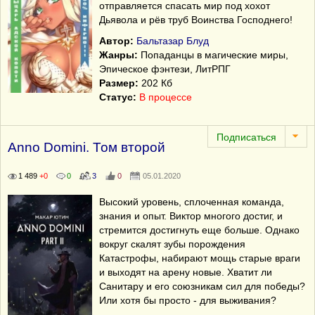
отправляется спасать мир под хохот
Дьявола и рёв труб Воинства Господнего!
Автор:
Бальтазар Блуд
Жанры:
Попаданцы в магические миры,
Эпическое фэнтези, ЛитРПГ
Размер:
202 Кб
Статус:
В процессе
Anno Domini. Том второй
1 489
+0
0
3
0
05.01.2020
Высокий уровень, сплоченная команда,
знания и опыт. Виктор многого достиг, и
стремится достигнуть еще больше. Однако
вокруг скалят зубы порождения
Катастрофы, набирают мощь старые враги
и выходят на арену новые. Хватит ли
Санитару и его союзникам сил для победы?
Или хотя бы просто - для выживания?