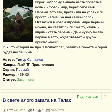
Игрок, которому выпала честь попасть в
новый игровой мир, берет себе имя
Первый. Что это, претензия на успех или
просто насмешка над самим собой.
Оказаться в новом игровом мире первым
можно, но хватит ли сил на то, чтобы и
впрямь стать первым? Да и нужно ли это
первое место, когда хватает и других
приключении?
P.S Это история не про "Нагибатора", развитие сюжета и героя
будет неспешным.
Автор:
Тимур Сытников
Жанры:
ЛитРПГ, Приключения
Серия:
Первый
Размер:
439 Кб
Статус:
Закончена
В свете алого заката на Талак
1 323
+1
0
1
0
30.04.2022