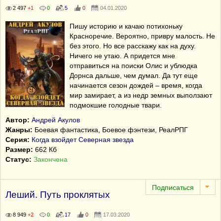
2 497
+1
0
5
0
04.01.2020
Пишу историю и качаю потихоньку
Красноречие. Вероятно, привру малость. Не
без этого. Но все расскажу как на духу.
Ничего не утаю. А придется мне
отправиться на поиски Олис и ублюдка
Дорнса дальше, чем думал. Да тут еще
начинается сезон дождей – время, когда
мир замирает, а из недр земных выползают
подмокшие голодные твари.
Автор:
Андрей Акулов
Жанры:
Боевая фантастика, Боевое фэнтези, РеалРПГ
Серия:
Когда взойдет Северная звезда
Размер:
662 Кб
Статус:
Закончена
Леший. Путь проклятых
8 949
+2
0
17
0
17.03.2020