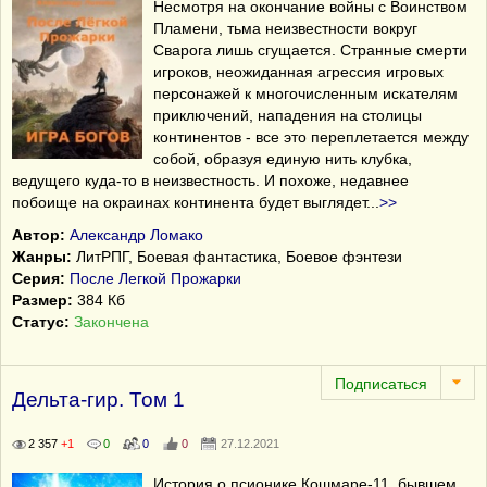
Несмотря на окончание войны с Воинством
Пламени, тьма неизвестности вокруг
Сварога лишь сгущается. Странные смерти
игроков, неожиданная агрессия игровых
персонажей к многочисленным искателям
приключений, нападения на столицы
континентов - все это переплетается между
собой, образуя единую нить клубка,
ведущего куда-то в неизвестность. И похоже, недавнее
побоище на окраинах континента будет выглядет
...
>>
Автор:
Александр Ломако
Жанры:
ЛитРПГ, Боевая фантастика, Боевое фэнтези
Серия:
После Легкой Прожарки
Размер:
384 Кб
Статус:
Закончена
Дельта-гир. Том 1
2 357
+1
0
0
0
27.12.2021
История о псионике Кошмаре-11, бывшем