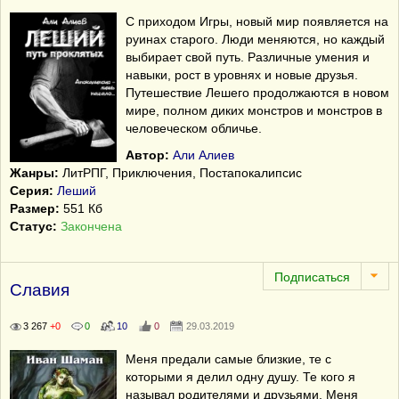
С приходом Игры, новый мир появляется на
руинах старого. Люди меняются, но каждый
выбирает свой путь. Различные умения и
навыки, рост в уровнях и новые друзья.
Путешествие Лешего продолжаются в новом
мире, полном диких монстров и монстров в
человеческом обличье.
Автор:
Али Алиев
Жанры:
ЛитРПГ, Приключения, Постапокалипсис
Серия:
Леший
Размер:
551 Кб
Статус:
Закончена
Славия
3 267
+0
0
10
0
29.03.2019
Меня предали самые близкие, те с
которыми я делил одну душу. Те кого я
называл родителями и друзьями. Меня