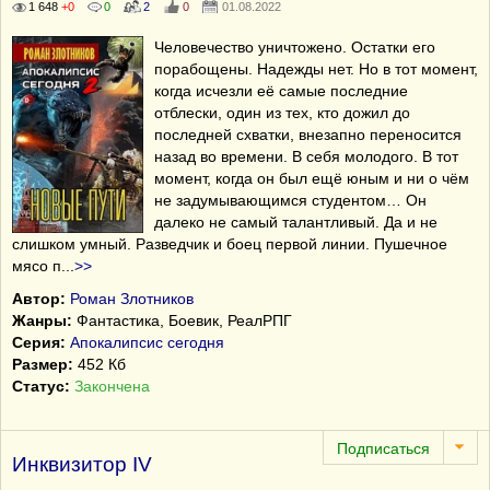
1 648
+0
0
2
0
01.08.2022
Человечество уничтожено. Остатки его
порабощены. Надежды нет. Но в тот момент,
когда исчезли её самые последние
отблески, один из тех, кто дожил до
последней схватки, внезапно переносится
назад во времени. В себя молодого. В тот
момент, когда он был ещё юным и ни о чём
не задумывающимся студентом… Он
далеко не самый талантливый. Да и не
слишком умный. Разведчик и боец первой линии. Пушечное
мясо п
...
>>
Автор:
Роман Злотников
Жанры:
Фантастика, Боевик, РеалРПГ
Серия:
Апокалипсис сегодня
Размер:
452 Кб
Статус:
Закончена
Инквизитор IV