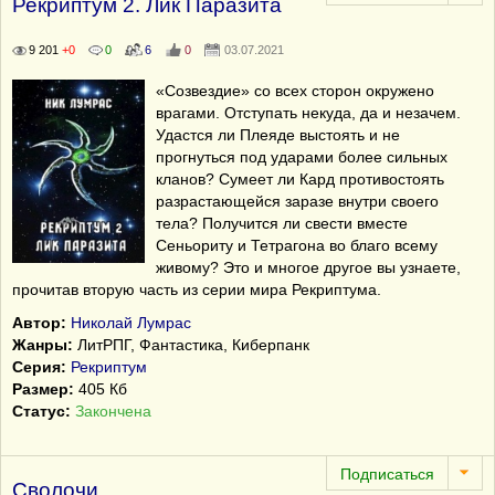
Рекриптум 2. Лик Паразита
9 201
+0
0
6
0
03.07.2021
«Созвездие» со всех сторон окружено
врагами. Отступать некуда, да и незачем.
Удастся ли Плеяде выстоять и не
прогнуться под ударами более сильных
кланов? Сумеет ли Кард противостоять
разрастающейся заразе внутри своего
тела? Получится ли свести вместе
Сеньориту и Тетрагона во благо всему
живому? Это и многое другое вы узнаете,
прочитав вторую часть из серии мира Рекриптума.
Автор:
Николай Лумрас
Жанры:
ЛитРПГ, Фантастика, Киберпанк
Серия:
Рекриптум
Размер:
405 Кб
Статус:
Закончена
Сволочи