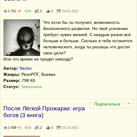
1 751
+0
0
2
0
09.01.2022
Что если бы ты получил, возможность
бесконечного развития. Но твоё усиление
требует чужих жизней. С каждым разом всё
больше и больше. Сколько в тебе останется
человеческого, когда ты решишь что достиг
свое цели?
Или это время не придет никогда?
Автор:
Nezloi
Жанры:
РеалРПГ, Боевик
Размер:
798 Кб
Статус:
Закончена
После Лёгкой Прожарки: игра
богов (3 книга)
1 438
+0
0
2
0
16.10.2021