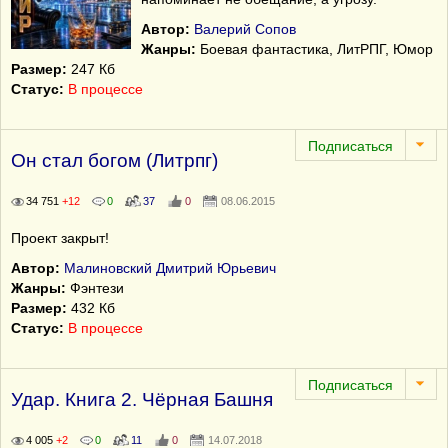
Автор:
Валерий Сопов
Жанры:
Боевая фантастика, ЛитРПГ, Юмор
Размер:
247 Кб
Статус:
В процессе
Он стал богом (Литрпг)
34 751
+12
0
37
0
08.06.2015
Проект закрыт!
Автор:
Малиновский Дмитрий Юрьевич
Жанры:
Фэнтези
Размер:
432 Кб
Статус:
В процессе
Удар. Книга 2. Чёрная Башня
4 005
+2
0
11
0
14.07.2018