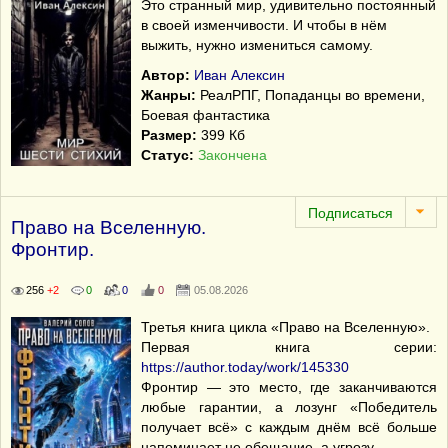
Это странный мир, удивительно постоянный
в своей изменчивости. И чтобы в нём
выжить, нужно измениться самому.
Автор:
Иван Алексин
Жанры:
РеалРПГ, Попаданцы во времени,
Боевая фантастика
Размер:
399 Кб
Статус:
Закончена
Право на Вселенную.
Фронтир.
256
+2
0
0
0
05.08.2026
Третья книга цикла «Право на Вселенную».
Первая книга серии:
https://author.today/work/145330
Фронтир — это место, где заканчиваются
любые гарантии, а лозунг «Победитель
получает всё» с каждым днём всё больше
напоминает не обещание, а угрозу.