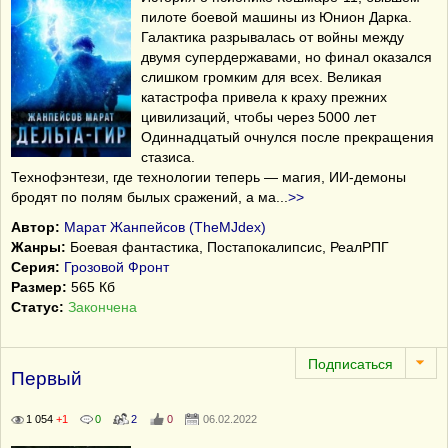
пилоте боевой машины из Юнион Дарка.
Галактика разрывалась от войны между
двумя супердержавами, но финал оказался
слишком громким для всех. Великая
катастрофа привела к краху прежних
цивилизаций, чтобы через 5000 лет
Одиннадцатый очнулся после прекращения
стазиса.
Технофэнтези, где технологии теперь — магия, ИИ-демоны
бродят по полям былых сражений, а ма
...
>>
Автор:
Марат Жанпейсов (TheMJdex)
Жанры:
Боевая фантастика, Постапокалипсис, РеалРПГ
Серия:
Грозовой Фронт
Размер:
565 Кб
Статус:
Закончена
Первый
1 054
+1
0
2
0
06.02.2022