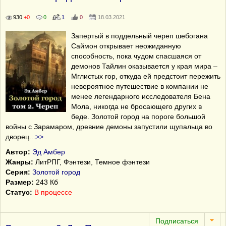
930
+0
0
1
0
18.03.2021
Запертый в поддельный череп шебогана
Саймон открывает неожиданную
способность, пока чудом спасшаяся от
демонов Тайлин оказывается у края мира –
Мглистых гор, откуда ей предстоит пережить
невероятное путешествие в компании не
менее легендарного исследователя Бена
Мола, никогда не бросающего других в
беде. Золотой город на пороге большой
войны с Зарамаром, древние демоны запустили щупальца во
дворец
...
>>
Автор:
Эд Амбер
Жанры:
ЛитРПГ, Фэнтези, Темное фэнтези
Серия:
Золотой город
Размер:
243 Кб
Статус:
В процессе