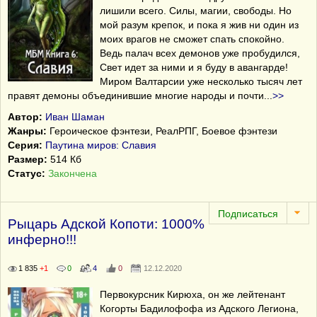
лишили всего. Силы, магии, свободы. Но
мой разум крепок, и пока я жив ни один из
моих врагов не сможет спать спокойно.
Ведь палач всех демонов уже пробудился,
Свет идет за ними и я буду в авангарде!
Миром Валтарсии уже несколько тысяч лет
правят демоны объединившие многие народы и почти
...
>>
Автор:
Иван Шаман
Жанры:
Героическое фэнтези, РеалРПГ, Боевое фэнтези
Серия:
Паутина миров: Славия
Размер:
514 Кб
Статус:
Закончена
Рыцарь Адской Копоти: 1000%
инферно!!!
1 835
+1
0
4
0
12.12.2020
Первокурсник Кирюха, он же лейтенант
Когорты Бадилофофа из Адского Легиона,