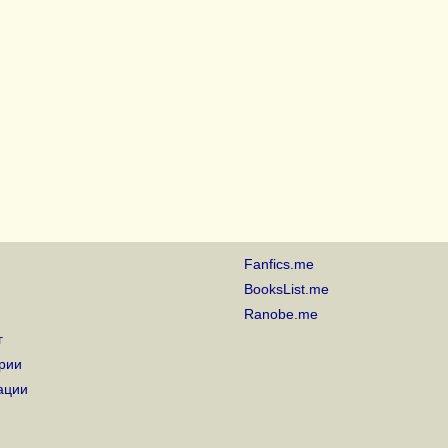
Fanfics.me
BooksList.me
Ranobe.me
г
рии
ации