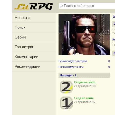
X
Новости
Поиск
П
З
Серии
К
Em
Топ литрпг
Комментарии
Рекомендует авторов
0
Рекомендации
Рекомендует книги
0
Награды - 2
2 года на сайте
21 Декабря 2018
1 год на сайте
21 Декабря 2017