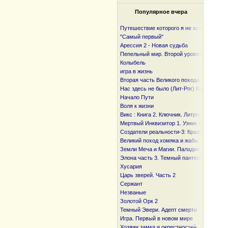
Популярное вчера
Путешествие которого я не хотел
"Самый первый"
Арессия 2 - Новая судьба
Пепельный мир. Второй уровень
Колыбель
игра в жизнь
Вторая часть Великого похода. От океан
Нас здесь не было (Лит-Рпг) Книга I и I I
Начало Пути
Воля к жизни
Викс : Книга 2. Ключник. Литрпг
Мертвый Инквизитор 1. Узник Фанмира
Создатели реальности-3: Крафтер
Великий поход хомяка и жабы
Земли Меча и Магии. Паладин
Элона часть 3. Темный пантеон
Хусария
Царь зверей. Часть 2
Сержант
Незваные
Золотой Орк 2
Темный Эвери. Адепт смерти
Игра. Первый в новом мире
Хозяин замка и окрестностей