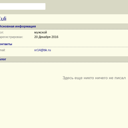
uli
Основная информация
ол:
мужской
арегистрирован:
20 Декабря 2016
онтакты
ail:
xr14@bk.ru
Блог
Здесь еще никто ничего не писал