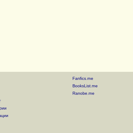
Fanfics.me
BooksList.me
Ranobe.me
г
рии
ации