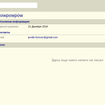
powpowpow
Основная информация
арегистрирован:
21 Декабря 2016
онтакты
ail:
jerello.forever@gmail.com
Блог
Здесь еще никто ничего не писал