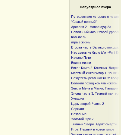
Популярное вчера
Путешествие которого я не хотел
"Самый первый"
Арессия 2 - Новая судьба
Пепельный мир. Второй уровень
Колыбель
игра в жизнь
Вторая часть Великого похода. От океан
Нас здесь не было (Лит-Рпг) Книга I и I I
Начало Пути
Воля к жизни
Викс : Книга 2. Ключник. Литрпг
Мертвый Инквизитор 1. Узник Фанмира
Создатели реальности-3: Крафтер
Великий поход хомяка и жабы
Земли Меча и Магии. Паладин
Элона часть 3. Темный пантеон
Хусария
Царь зверей. Часть 2
Сержант
Незваные
Золотой Орк 2
Темный Эвери. Адепт смерти
Игра. Первый в новом мире
Хозяин замка и окрестностей