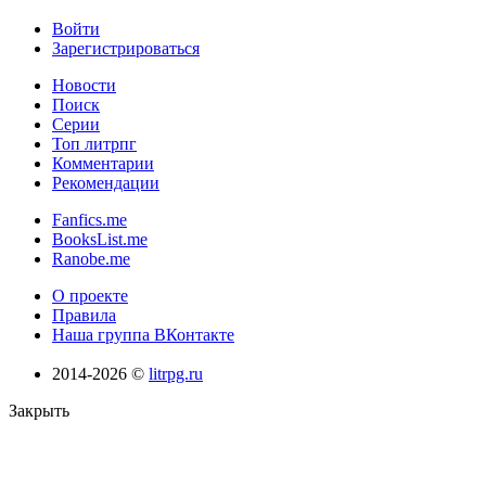
Войти
Зарегистрироваться
Новости
Поиск
Серии
Топ литрпг
Комментарии
Рекомендации
Fanfics.me
BooksList.me
Ranobe.me
О проекте
Правила
Наша группа ВКонтакте
2014-2026 ©
litrpg.ru
Закрыть