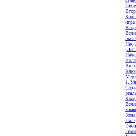
судь
Пепе
Втор
Колы
игра
Втор
Вели
океа
Нас 
(Лит-
Нача
Воля
Викс
Ключ
Мерт
1. У
Созд
реал
Краф
Вели
хомя
Земл
Пала
Элон
Темн