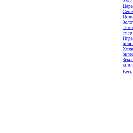
Хуса
Царь
Серж
Незв
Золо
Темн
смер
Игра
ново
Хозя
окре
Земл
книг
Весь