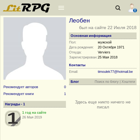
Леобен
был на сайте 22 Июля 2018
Основная информация
Пол:
мужской
Дата рождения:
20 Октября 1971
Откуда:
Verviers
Зарегистрирован:
25 Мая 2018
Контакты
Email:
timoulek77@hotmail.be
Блог
Поиск по блогу
|
Хэштеги
Рекомендует авторов
0
Рекомендует книги
1
Здесь еще никто ничего не
Награды - 1
писал
1 год на сайте
26 Мая 2019