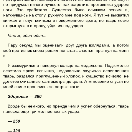
не придумал ничего лучшего, как встретить противника ударом
ноги. Это сработало. Существо было слишком легким и,
наткнувшись на стопу, рухнуло мне под ноги. Я тут же выхватил
кинжал и ткнул клинком в поверженного врага, но тварь ловко
отпрыгнула в сторону, уйдя из-под удара.
Что ж, один-один...
Пару секунд мы оценивали друг друга взглядами, а потом
мой противник снова решил попытать счастья, прыгнул на меня
и...
Я зажмурился и повернул кольцо на медальоне. Подземелье
осветила яркая вспышка, недовольно заурчала ослепленная
тварь, раздался приглушенный хлопок, и существо исчезло, не
долетев считанные сантиметры до цели. А мгновение спустя по
моей спине прошлись его острые когти.
Здоровье —
3
80
Вроде бы немного, но прежде чем я успел обернуться, тварь
нанесла еще три молниеносных удара:
— 250
— 320