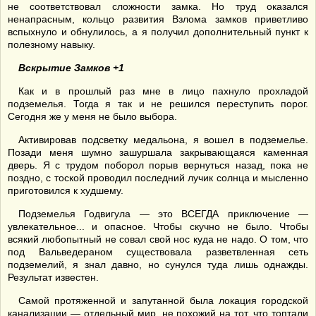
не соответствовал сложности замка. Но труд оказался
ненапрасным, кольцо развития Взлома замков приветливо
вспыхнуло и обнулилось, а я получил дополнительный пункт к
полезному навыку.
Вскрытие Замков +1
Как и в прошлый раз мне в лицо пахнуло прохладой
подземелья. Тогда я так и не решился переступить порог.
Сегодня же у меня не было выбора.
Активировав подсветку медальона, я вошел в подземелье.
Позади меня шумно зашуршала закрывающаяся каменная
дверь. Я с трудом поборол порыв вернуться назад, пока не
поздно, с тоской проводил последний лучик солнца и мысленно
приготовился к худшему.
Подземелья Годвигула — это ВСЕГДА приключение —
увлекательное... и опасное. Чтобы скучно не было. Чтобы
всякий любопытный не совал свой нос куда не надо. О том, что
под Вальведераном существовала разветвленная сеть
подземелий, я знал давно, но сунулся туда лишь однажды.
Результат известен.
Самой протяженной и запутанной была локация городской
канализации — отдельный мир, не похожий на тот, что топтали