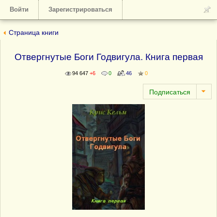
Войти
Зарегистрироваться
Страница книги
Отвергнутые Боги Годвигула. Книга первая
94 647
+6
0
46
0