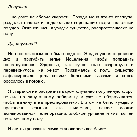
Ловушка!
...но даже не сбавил скорости. Позади меня что-то лязгнуло,
раздался шлепок и недовольное верещание твари, попавшей
по удар. Оглянувшись, я увидел существо, распростершееся на
полу.
Да, неужели?!
Но неподвижным оно было недолго. Я едва успел перевести
дух и пригубить зелье Исцеления, чтобы поправить
пошатнувшееся Здоровье, как сухое тело вздрогнуло и
перевернулось на живот. Прижимаясь к полу, существо
зафиксировало цель своими большими глазами и снова
бросилось в погоню.
Я старался не растратить даром случайно полученную фору,
петлял по запутанному лабиринту и уже не оборачивался,
чтобы взглянуть на преследователя. В этом не было нужды: я
прекрасно слышал его пыхтение, легкие хлопки
активированной телепортации, злобное урчание и лязг когтей
по каменному полу.
И опять тревожные звуки становились все ближе.