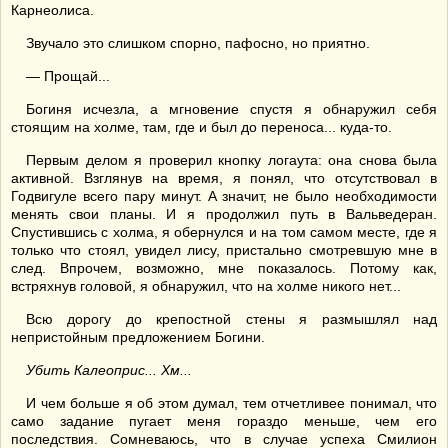
Карнеолиса.
Звучало это слишком спорно, пафосно, но приятно.
— Прощай...
Богиня исчезла, а мгновение спустя я обнаружил себя
стоящим на холме, там, где и был до переноса... куда-то.
Первым делом я проверил кнопку логаута: она снова была
активной. Взглянув на время, я понял, что отсутствовал в
Годвигуле всего пару минут. А значит, не было необходимости
менять свои планы. И я продолжил путь в Вальведеран.
Спустившись с холма, я обернулся и на том самом месте, где я
только что стоял, увидел лису, пристально смотревшую мне в
след. Впрочем, возможно, мне показалось. Потому как,
встряхнув головой, я обнаружил, что на холме никого нет...
Всю дорогу до крепостной стены я размышлял над
непристойным предложением Богини.
Убить Калеоприс
...
Хм...
И чем больше я об этом думал, тем отчетливее понимал, что
само задание пугает меня гораздо меньше, чем его
последствия. Сомневаюсь, что в случае успеха Смилион