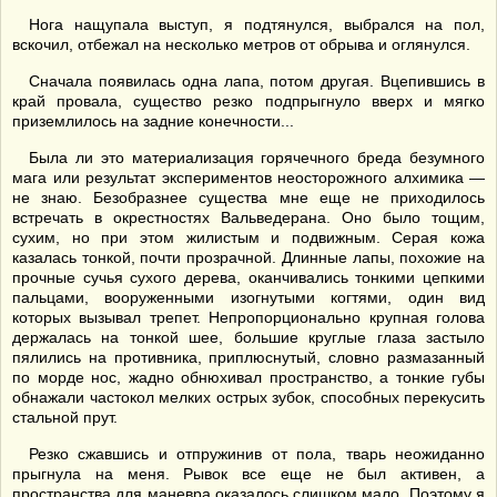
Нога нащупала выступ, я подтянулся, выбрался на пол,
вскочил, отбежал на несколько метров от обрыва и оглянулся.
Сначала появилась одна лапа, потом другая. Вцепившись в
край провала, существо резко подпрыгнуло вверх и мягко
приземлилось на задние конечности...
Была ли это материализация горячечного бреда безумного
мага или результат экспериментов неосторожного алхимика —
не знаю. Безобразнее существа мне еще не приходилось
встречать в окрестностях Вальведерана. Оно было тощим,
сухим, но при этом жилистым и подвижным. Серая кожа
казалась тонкой, почти прозрачной. Длинные лапы, похожие на
прочные сучья сухого дерева, оканчивались тонкими цепкими
пальцами, вооруженными изогнутыми когтями, один вид
которых вызывал трепет. Непропорционально крупная голова
держалась на тонкой шее, большие круглые глаза застыло
пялились на противника, приплюснутый, словно размазанный
по морде нос, жадно обнюхивал пространство, а тонкие губы
обнажали частокол мелких острых зубок, способных перекусить
стальной прут.
Резко сжавшись и отпружинив от пола, тварь неожиданно
прыгнула на меня. Рывок все еще не был активен, а
пространства для маневра оказалось слишком мало. Поэтому я