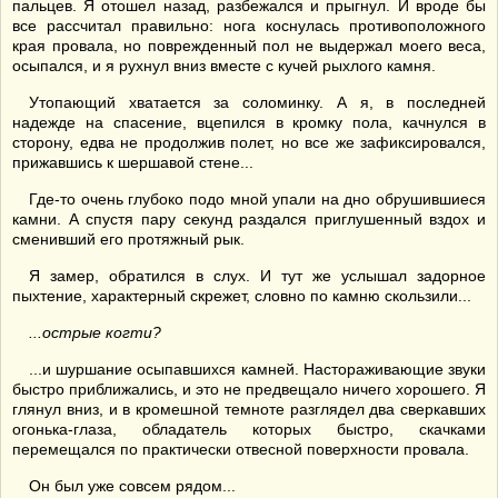
пальцев. Я отошел назад, разбежался и прыгнул. И вроде бы
все рассчитал правильно: нога коснулась противоположного
края провала, но поврежденный пол не выдержал моего веса,
осыпался, и я рухнул вниз вместе с кучей рыхлого камня.
Утопающий хватается за соломинку. А я, в последней
надежде на спасение, вцепился в кромку пола, качнулся в
сторону, едва не продолжив полет, но все же зафиксировался,
прижавшись к шершавой стене...
Где-то очень глубоко подо мной упали на дно обрушившиеся
камни. А спустя пару секунд раздался приглушенный вздох и
сменивший его протяжный рык.
Я замер, обратился в слух. И тут же услышал задорное
пыхтение, характерный скрежет, словно по камню скользили...
...острые когти?
...и шуршание осыпавшихся камней. Настораживающие звуки
быстро приближались, и это не предвещало ничего хорошего. Я
глянул вниз, и в кромешной темноте разглядел два сверкавших
огонька-глаза, обладатель которых быстро, скачками
перемещался по практически отвесной поверхности провала.
Он был уже совсем рядом...