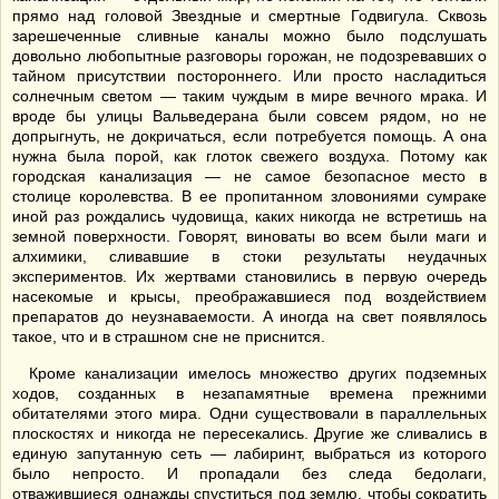
прямо над головой Звездные и смертные Годвигула. Сквозь
зарешеченные сливные каналы можно было подслушать
довольно любопытные разговоры горожан, не подозревавших о
тайном присутствии постороннего. Или просто насладиться
солнечным светом — таким чуждым в мире вечного мрака. И
вроде бы улицы Вальведерана были совсем рядом, но не
допрыгнуть, не докричаться, если потребуется помощь. А она
нужна была порой, как глоток свежего воздуха. Потому как
городская канализация — не самое безопасное место в
столице королевства. В ее пропитанном зловониями сумраке
иной раз рождались чудовища, каких никогда не встретишь на
земной поверхности. Говорят, виноваты во всем были маги и
алхимики, сливавшие в стоки результаты неудачных
экспериментов. Их жертвами становились в первую очередь
насекомые и крысы, преображавшиеся под воздействием
препаратов до неузнаваемости. А иногда на свет появлялось
такое, что и в страшном сне не приснится.
Кроме канализации имелось множество других подземных
ходов, созданных в незапамятные времена прежними
обитателями этого мира. Одни существовали в параллельных
плоскостях и никогда не пересекались. Другие же сливались в
единую запутанную сеть — лабиринт, выбраться из которого
было непросто. И пропадали без следа бедолаги,
отважившиеся однажды спуститься под землю, чтобы сократить