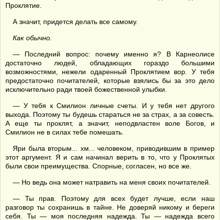
Проклятие.
А значит, придется делать все самому.
Как обычно.
— Последний вопрос: почему именно я? В Карнеолисе
достаточно людей, обладающих гораздо большими
возможностями, нежели одаренный Проклятием вор. У тебя
предостаточно почитателей, которые взялись бы за это дело
исключительно ради твоей божественной улыбки.
— У тебя к Смилион личные счеты. И у тебя нет другого
выхода. Поэтому ты будешь стараться не за страх, а за совесть.
А еще ты проклят, а значит, неподвластен воле Богов, и
Смилион не в силах тебе помешать.
Яри была вторым... хм... человеком, приводившим в пример
этот аргумент. Я и сам начинал верить в то, что у Проклятых
были свои преимущества. Спорные, согласен, но все же.
— Но ведь она может натравить на меня своих почитателей.
— Ты прав. Поэтому для всех будет лучше, если наш
разговор ты сохранишь в тайне. Не доверяй никому и береги
себя. Ты — моя последняя надежда. Ты — надежда всего