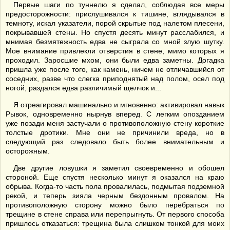
Первые шаги по туннелю я сделал, соблюдая все меры
предосторожности: прислушивался к тишине, вглядывался в
темноту, искал указатели, порой скрытые под налетом плесени,
покрывавшей стены. Но спустя десять минут расслабился, и
мнимая безмятежность едва не сыграла со мной злую шутку.
Мое внимание привлекли отверстия в стене, мимо которых я
проходил. Заросшие мхом, они были едва заметны. Догадка
пришла уже после того, как камень, ничем не отличавшийся от
соседних, разве что слегка приподнятый над полом, осел под
ногой, раздался едва различимый щелчок и...
Я отреагировал машинально и мгновенно: активировал навык
Рывок, одновременно нырнув вперед. С легким опозданием
уже позади меня застучали о противоположную стену короткие
толстые дротики. Мне они не причинили вреда, но в
следующий раз следовало быть более внимательным и
осторожным.
Две другие ловушки я заметил своевременно и обошел
стороной. Еще спустя несколько минут я оказался на краю
обрыва. Когда-то часть пола провалилась, подмытая подземной
рекой, и теперь зияла черным бездонным провалом. На
противоположную сторону можно было перебраться по
трещине в стене справа или перепрыгнуть. От первого способа
пришлось отказаться: трещина была слишком тонкой для моих