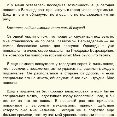
И у меня оставалась последняя возможность еще сегодня
попасть в Вальведеран: проникнуть в город через подземелье.
Вход в него я обнаружил не вчера, но не пользовался им ни
разу.
Кажется, се
йчас
именно тот самый случай.
От одной мысли о том, что придется спуститься под землю,
мне становилось не по себе. Катакомбы Вальведерана — не
самое безопасное место для прогулок. Однажды я уже
попытался, и очень скоро оказался на Площадке Возрождения.
Не хотелось бы повторить горький опыт. Мне было, что терять.
Я еще немного покрутился у городских ворот. И лишь поняв,
что проскочить незамеченным не удастся, направился к входу в
подземелье. Он располагался в стороне от дороги, и если
специально его не искать, обнаружить было очень трудно. Мне
повезло.
Вход в подземелье был хорошо замаскирован, и если бы не
специальная метка, недоступная взору непосвященного, я бы
его ни за что не нашел. В прошлый раз мне пришлось
повозиться с запорным механизмом, принцип действия
которого был мне незнаком. Сегодня же я потратил еще
больше времени, потому как мой уровень прокачки персонажа