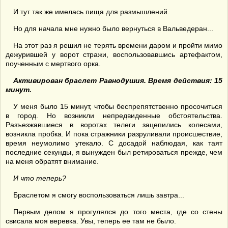
И тут так же имелась пища для размышлений.
Но для начала мне нужно было вернуться в Вальведеран...
На этот раз я решил не терять времени даром и пройти мимо
дежурившей у ворот стражи, воспользовавшись артефактом,
поученным с мертвого орка.
Активирован браслет Равнодушия. Время действия: 15
минут.
У меня было 15 минут, чтобы беспрепятственно просочиться
в город. Но возникли непредвиденные обстоятельства.
Разъезжавшиеся в воротах телеги зацепились колесами,
возникла пробка. И пока стражники разруливали происшествие,
время неумолимо утекало. С досадой наблюдая, как таят
последние секунды, я вынужден был ретироваться прежде, чем
на меня обратят внимание.
И что теперь?
Браслетом я смогу воспользоваться лишь завтра...
Первым делом я прогулялся до того места, где со стены
свисала моя веревка. Увы, теперь ее там не было.