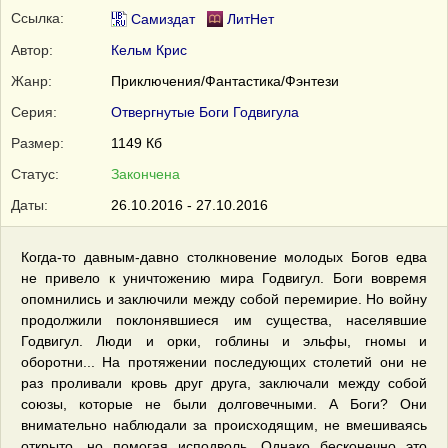
Ссылка:
Самиздат
ЛитНет
Автор:
Кельм Крис
Жанр:
Приключения/Фантастика/Фэнтези
Серия:
Отвергнутые Боги Годвигула
Размер:
1149 Кб
Статус:
Закончена
Даты:
26.10.2016 - 27.10.2016
Когда-то давным-давно столкновение молодых Богов едва
не привело к уничтожению мира Годвигул. Боги вовремя
опомнились и заключили между собой перемирие. Но войну
продолжили поклонявшиеся им существа, населявшие
Годвигул. Люди и орки, гоблины и эльфы, гномы и
оборотни... На протяжении последующих столетий они не
раз проливали кровь друг друга, заключали между собой
союзы, которые не были долговечными. А Боги? Они
внимательно наблюдали за происходящим, не вмешиваясь
открыто, но помогая исподволь. Однако бесконечно это