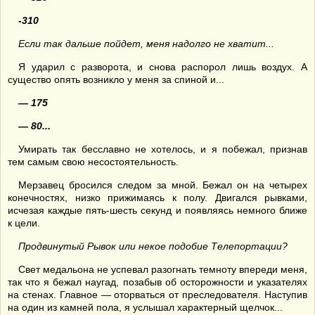
-310
Если так дальше пойдет, меня надолго не хватит...
Я ударил с разворота, и снова распорол лишь воздух. А
существо опять возникло у меня за спиной и...
— 175
— 80...
Умирать так бесславно не хотелось, и я побежал, признав
тем самым свою несостоятельность.
Мерзавец бросился следом за мной. Бежал он на четырех
конечностях, низко прижимаясь к полу. Двигался рывками,
исчезая каждые пять-шесть секунд и появляясь немного ближе
к цели.
П
родвинутый Р
ывок и
ли некое подобие Телепортации
?
Свет медальона не успевал разогнать темноту впереди меня,
так что я бежал наугад, позабыв об осторожности и указателях
на стенах. Главное — оторваться от преследователя. Наступив
на один из камней пола, я услышал характерный щелчок...