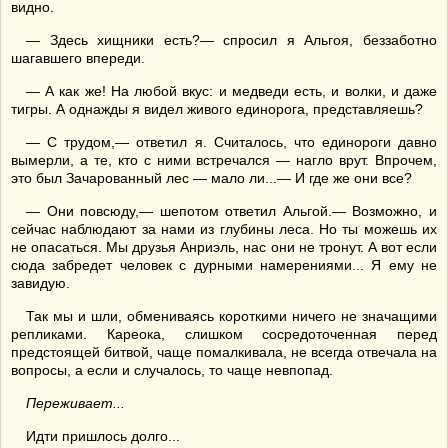
видно.
— Здесь хищники есть?— спросил я Альгоя, беззаботно
шагавшего впереди.
— А как же! На любой вкус: и медведи есть, и волки, и даже
тигры. А однажды я видел живого единорога, представляешь?
— С трудом,— ответил я. Считалось, что единороги давно
вымерли, а те, кто с ними встречался — нагло врут. Впрочем,
это был Зачарованный лес — мало ли...— И где же они все?
— Они повсюду,— шепотом ответил Альгой.— Возможно, и
сейчас наблюдают за нами из глубины леса. Но ты можешь их
не опасаться. Мы друзья Анриэль, нас они не тронут. А вот если
сюда забредет человек с дурными намерениями... Я ему не
завидую.
Так мы и шли, обмениваясь короткими ничего не значащими
репликами. Кареока, слишком сосредоточенная перед
предстоящей битвой, чаще помалкивала, не всегда отвечала на
вопросы, а если и случалось, то чаще невпопад.
Переживает...
Идти пришлось долго...