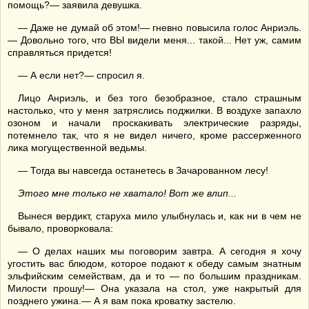
помощь?— заявила девушка.
— Даже не думай об этом!— гневно повысила голос Анриэль.
— Довольно того, что ВЫ видели меня... такой... Нет уж, самим
справляться придется!
— А если нет?— спросил я.
Лицо Анриэль, и без того безобразное, стало страшным
настолько, что у меня затряслись поджилки. В воздухе запахло
озоном и начали проскакивать электрические разряды,
потемнело так, что я не видел ничего, кроме рассерженного
лика могущественной ведьмы.
— Тогда вы навсегда останетесь в Зачарованном лесу!
Этого мне только не хватало!
Вот же влип...
Вынеся вердикт, старуха мило улыбнулась и, как ни в чем не
бывало, проворковала:
— О делах наших мы поговорим завтра. А сегодня я хочу
угостить вас блюдом, которое подают к обеду самым знатным
эльфийским семействам, да и то — по большим праздникам.
Милости прошу!— Она указала на стол, уже накрытый для
позднего ужина.— А я вам пока кроватку застелю.