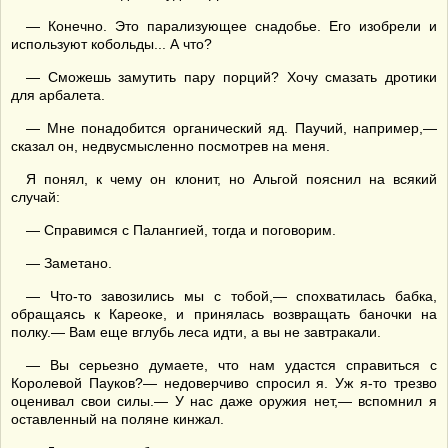
— Конечно. Это парализующее снадобье. Его изобрели и
используют кобольды... А что?
— Сможешь замутить пару порций? Хочу смазать дротики
для арбалета.
— Мне понадобится органический яд. Паучий, например,—
сказал он, недвусмысленно посмотрев на меня.
Я понял, к чему он клонит, но Альгой пояснил на всякий
случай:
— Справимся с Палангией, тогда и поговорим.
— Заметано.
— Что-то завозились мы с тобой,— спохватилась бабка,
обращаясь к Кареоке, и принялась возвращать баночки на
полку.— Вам еще вглубь леса идти, а вы не завтракали.
— Вы серьезно думаете, что нам удастся справиться с
Королевой Пауков?— недоверчиво спросил я. Уж я-то трезво
оценивал свои силы.— У нас даже оружия нет,— вспомнил я
оставленный на поляне кинжал.