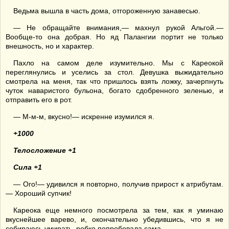
Ведьма вышла в часть дома, отгороженную занавесью.
— Не обращайте внимания,— махнул рукой Альгой.—
Вообще-то она добрая. Но яд Палангии портит не только
внешность, но и характер.
Пахло на самом деле изумительно. Мы с Кареокой
переглянулись и уселись за стол. Девушка выжидательно
смотрела на меня, так что пришлось взять ложку, зачерпнуть
чуток наваристого бульона, богато сдобренного зеленью, и
отправить его в рот.
— М-м-м, вкусно!— искренне изумился я.
+1000
Телосложение +1
Сила +1
— Ого!— удивился я повторно, получив прирост к атрибутам.
— Хороший супчик!
Кареока еще немного посмотрела за тем, как я уминаю
вкуснейшее варево, и, окончательно убедившись, что я не
собираюсь умирать, робко попробовала сама.