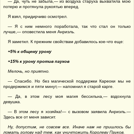
— Да, чуть не забыла,— из воздуха старуха выхватила мою
потерю и протянула рукоятью вперед.
Я взял, придирчиво осмотрел.
— Я с ним немного поработала, так что стал он только
лучше,— оповестила меня Анриэль.
Я заметил. К прежним свойствам добавилось кое-что еще:
+5% к
общему
урону
+15% к урону против пауков
М
елочь, но приятно.
— Спасибо. Но без магической поддержки Кареоки мы не
продержимся и пяти минут,— напомнил я старой карге.
— Да, в этом лесу моя магия бессильна,— вздохнула
девушка.
— В этом лесу я хозяйка!— с вызовом заявила Анриэль.—
Здесь все от меня зависит.
Ну, допустим, не совсем все. Иначе нам не пришлось бы
ломать голову над тем, как уничтожить
Королеву Пауков
.