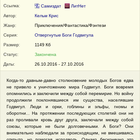
Ссылка:
Самиздат
ЛитНет
Автор:
Кельм Крис
Жанр:
Приключения/Фантастика/Фэнтези
Серия:
Отвергнутые Боги Годвигула
Размер:
1149 Кб
Статус:
Закончена
Даты:
26.10.2016 - 27.10.2016
Когда-то давным-давно столкновение молодых Богов едва
не привело к уничтожению мира Годвигул. Боги вовремя
опомнились и заключили между собой перемирие. Но войну
продолжили поклонявшиеся им существа, населявшие
Годвигул. Люди и орки, гоблины и эльфы, гномы и
оборотни... На протяжении последующих столетий они не
раз проливали кровь друг друга, заключали между собой
союзы, которые не были долговечными. А Боги? Они
внимательно наблюдали за происходящим, не вмешиваясь
открыто, но помогая исподволь. Однако бесконечно это