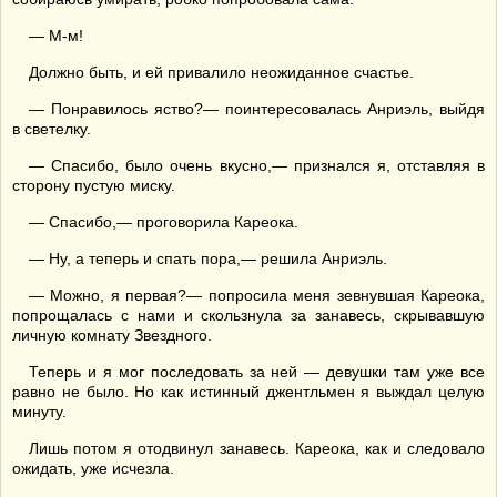
— М-м!
Должно быть, и ей привалило неожиданное счастье.
— Понравилось яство?— поинтересовалась Анриэль, выйдя
в светелку.
— Спасибо, было очень вкусно,— признался я, отставляя в
сторону пустую миску.
— Спасибо,— проговорила Кареока.
— Ну, а теперь и спать пора,— решила Анриэль.
— Можно, я первая?— попросила меня зевнувшая Кареока,
попрощалась с нами и скользнула за занавесь, скрывавшую
личную комнату Звездного.
Теперь и я мог последовать за ней — девушки там уже все
равно не было. Но как истинный джентльмен я выждал целую
минуту.
Лишь потом я отодвинул занавесь. Кареока, как и следовало
ожидать, уже исчезла.