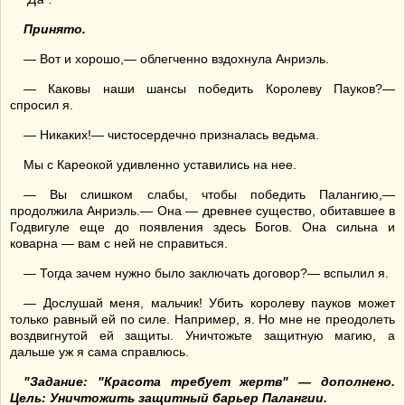
Принято
.
— Вот и хорошо,— облегченно вздохнула Анриэль.
— Каковы наши шансы победить Королеву Пауков?—
спросил я.
— Никаких!— чистосердечно призналась ведьма.
Мы с Кареокой удивленно уставились на нее.
— Вы слишком слабы, чтобы победить Палангию,—
продолжила Анриэль.— Она — древнее существо, обитавшее в
Годвигуле еще до появления здесь Богов. Она сильна и
коварна — вам с ней не справиться.
— Тогда зачем нужно было заключать договор?— вспылил я.
— Дослушай меня, мальчик! Убить королеву пауков может
только равный ей по силе. Например, я. Но мне не преодолеть
воздвигнутой ей защиты. Уничтожьте защитную магию, а
дальше уж я сама справлюсь.
"
З
адание: "
Красота требует жертв
"
— дополнено
.
Цель: Уничтожить защитный барьер Палангии.