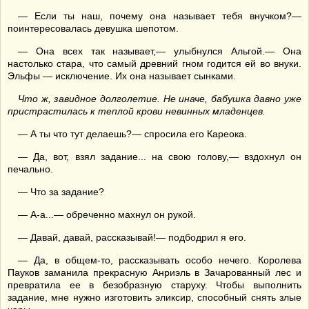
— Если ты наш, почему она называет тебя внучком?—
поинтересовалась девушка шепотом.
— Она всех так называет,— улыбнулся Альгой.— Она
настолько стара, что самый древний гном годится ей во внуки.
Эльфы — исключение. Их она называет сынками.
Что ж, завидное долголетие. Не иначе, бабушка давно уже
пристрастилась к теплой крови невинных младенцев.
— А ты что тут делаешь?— спросила его Кареока.
— Да, вот, взял задание... на свою голову,— вздохнул он
печально.
— Что за задание?
— А-а...— обреченно махнул он рукой.
— Давай, давай, рассказывай!— подбодрил я его.
— Да, в общем-то, рассказывать особо нечего. Королева
Пауков заманила прекрасную Анриэль в Зачарованный лес и
превратила ее в безобразную старуху. Чтобы выполнить
задание, мне нужно изготовить эликсир, способный снять злые