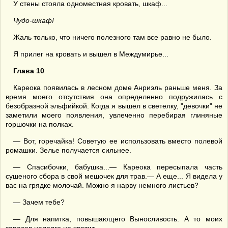
У стены стояла одноместная кровать, шкаф...
Чудо-ш
каф!
Жаль только, что ничего полезного там все равно не было.
Я прилег на кровать и вышел в Междумирье...
Глава 10
Кареока появилась в лесном доме Анриэль раньше меня. За
время моего отсутствия она определенно подружилась с
безобразной эльфийкой. Когда я вышел в светелку, "девочки" не
заметили моего появления, увлеченно перебирая глиняные
горшочки на полках.
— Вот, горечайка! Советую ее использовать вместо полевой
ромашки. Зелье получается сильнее.
— Спасибочки, бабушка...— Кареока пересыпала часть
сушеного сбора в свой мешочек для трав.— А еще... Я видела у
вас на грядке молочай. Можно я нарву немного листьев?
— Зачем тебе?
— Для напитка, повышающего Выносливость. А то моих