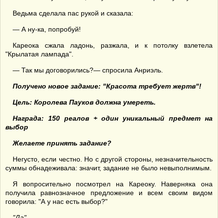
Ведьма сделала пас рукой и сказала:
— А ну-ка, попробуй!
Кареока сжала ладонь, разжала, и к потолку взлетела
"Крылатая лампада".
— Так мы договорились?— спросила Анриэль.
Получено новое задание: "
Красота требует жертв
"
!
Цель: Королева Пауков должна умереть.
Награда: 150 реалов + один уникальный предмет на
выбор
Желаете принять задание?
Негусто, если честно. Но с другой стороны, незначительность
суммы обнадеживала: значит, задание не было невыполнимым.
Я вопросительно посмотрел на Кареоку. Наверняка она
получила равнозначное предложение и всем своим видом
говорила: "А у нас есть выбор?"
"Да".