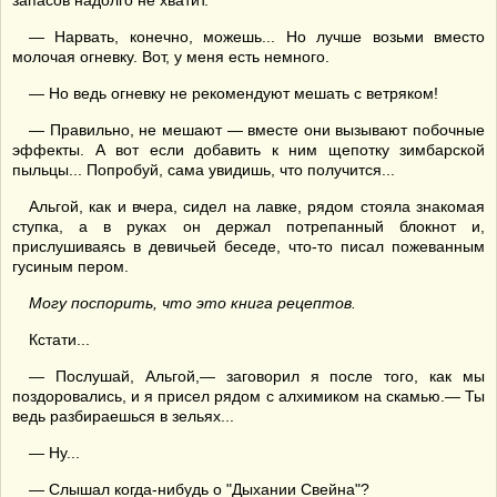
запасов надолго не хватит.
— Нарвать, конечно, можешь... Но лучше возьми вместо
молочая огневку. Вот, у меня есть немного.
— Но ведь огневку не рекомендуют мешать с ветряком!
— Правильно, не мешают — вместе они вызывают побочные
эффекты. А вот если добавить к ним щепотку зимбарской
пыльцы... Попробуй, сама увидишь, что получится...
Альгой, как и вчера, сидел на лавке, рядом стояла знакомая
ступка, а в руках он держал потрепанный блокнот и,
прислушиваясь в девичьей беседе, что-то писал пожеванным
гусиным пером.
Могу поспорить, что это книга рецептов.
Кстати...
— Послушай, Альгой,— заговорил я после того, как мы
поздоровались, и я присел рядом с алхимиком на скамью.— Ты
ведь разбираешься в зельях...
— Ну...
— Слышал когда-нибудь о "Дыхании Свейна"?