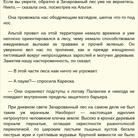
Если вы умрете, обратно в Зачарованый лес уже не вернетесь.
Никто,— сказала она, посмотрев на Альгоя.
Она провожала нас ободряющим взглядом, шепча что-то под
нос.
Альгой провел на этой территории немало времени и уже
неплохо ориентировался в лесу, чему немало способствовали
ежедневные вылазки за травами и прочей зеленью. Он
уверенно вел нас по тропинке, как и прежде изощренно
петлявшей вокруг непроходимых зарослей и могучих деревьев.
Заметив нашу настороженность, он сказал:
— В этой части леса нам ничто не угрожает.
— А пауки?— спросила Кареока.
— Они охраняют подступы к логову Палангии и никогда не
покидают внутренние пределы защитного барьера.
При дневном свете Зачарованный лес на самом деле не был
таким уж мрачным. Наоборот — настоящая идиллия
нетронутого человеком клочка земли. Высоко в кронах деревьев
порхали пернатые, оглашая окрестности разноголосой
перекличкой, по широким листьям пышных кустов бегали
пестрые жуки и суетливые муравьи. Крупной живности не было