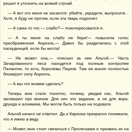
решил я уточнить на всякий случай.
— А вот это меня не касается: убейте, украдите, выпросите...
Хотя, я буду не против, если эта тварь подохнет.
— А сама-то что — слабо?— поинтересовался я.
— А ты меня на слабо не бери!— повысила голос
преображенная Анриэль.— Давно бы разделалась с этой
паскудницей, если бы могла!
— Не может она,— пояснил за нее Альгой.— Часть
Зачарованного леса находится под полным контролем
Палангии, то есть, Королевы Пауков. Там ее магия полностью
блокирует силу Анриэль.
— А мы что можем сделать?
Теперь мне стало понятно, почему, увидев нас, Альгой
заговорил про воинов. Для них это задание, а не для вора,
друида и алхимика. Мы могли быть только на подхвате.
Альгой ничего не ответил. Да и Кареока прекрасно понимала,
что я имею в виду.
— Может, мне стоит связаться с Пролесками и призвать их на