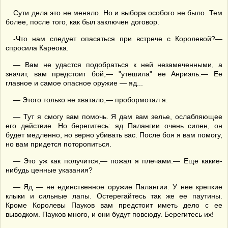
Сути дела это не меняло. Но и выбора особого не было. Тем
более, после того, как был заключен договор.
-Что нам следует опасаться при встрече с Королевой?—
спросила Кареока.
— Вам не удастся подобраться к ней незамеченными, а
значит, вам предстоит бой,— "утешила" ее Анриэль.— Ее
главное и самое опасное оружие — яд...
— Этого только не хватало,— пробормотал я.
— Тут я смогу вам помочь. Я дам вам зелье, ослабляющее
его действие. Но берегитесь: яд Палангии очень силен, он
будет медленно, но верно убивать вас. После боя я вам помогу,
но вам придется поторопиться.
— Это уж как получится,— пожал я плечами.— Еще какие-
нибудь ценные указания?
— Яд — не единственное оружие Палангии. У нее крепкие
клыки и сильные лапы. Остерегайтесь так же ее паутины.
Кроме Королевы Пауков вам предстоит иметь дело с ее
выводком. Пауков много, и они будут повсюду. Берегитесь их!