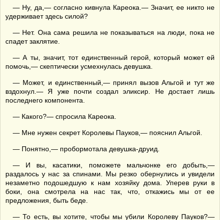
— Ну, да,— согласно кивнула Кареока.— Значит, ее никто не
удерживает здесь силой?
— Нет. Она сама решила не показываться на люди, пока не
спадет заклятие.
— А ты, значит, тот единственный герой, который может ей
помочь,— скептически усмехнулась девушка.
— Может, и единственный,— принял вызов Альгой и тут же
вздохнул.— Я уже почти создал эликсир. Не достает лишь
последнего компонента.
— Какого?— спросила Кареока.
— Мне нужен секрет Королевы Пауков,— пояснил Альгой.
— Понятно,— пробормотала девушка-друид.
— И вы, касатики, поможете мальчонке его добыть,—
раздалось у нас за спинами. Мы резко обернулись и увидели
незаметно подошедшую к нам хозяйку дома. Уперев руки в
боки, она смотрела на нас так, что, откажись мы от ее
предложения, быть беде.
— То есть, вы хотите, чтобы мы убили Королеву Пауков?—