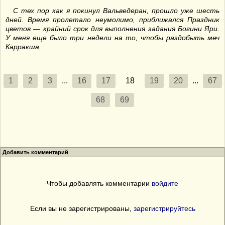
С тех пор как я покинул Вальведеран, прошло уже шесть
дней. Время пролетало неумолимо, приближался Праздник
цветов — крайний срок для выполнения задания Богини Яри.
У меня еще было три недели на то, чтобы раздобыть меч
Карракша.
1
2
3
...
16
17
18
19
20
...
67
68
69
Добавить комментарий
Чтобы добавлять комментарии
войдите
Если вы не зарегистрированы,
зарегистрируйтесь