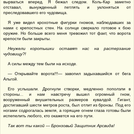
вырваться вперед. Я бежал следом. Коль-Кар заметно
отставал, вынужденный петлять и уклоняться от
преследовавшего его чудовища.
Я уже видел крохотные фигурки гномов, наблюдавших за
нами с крепостных стен. На солнце сверкало готовое к бою
оружие. Но больше всего меня тревожил тот факт, что ворота
крепости были закрыты.
Неужели коротышки оставят нас на растерзание
чудовищу?!
А силы между тем были на исходе.
— Открывайте ворота!!!— завопил задыхавшийся от бега
Альгой.
Его услышали. Дрогнули створки, медленно поползли в
стороны... и нам навстречу вышел огромный гном,
вооруженный внушительных размеров кувалдой. Гигант,
достигавший шести метров роста, был отлит из бронзы. Под его
ногами содрогалась земля, а горящие огнем глаза готовы были
испепелить любого, кто окажется на его пути.
Так вот ты какой —
Бронзовый
Защитник Арсвида!