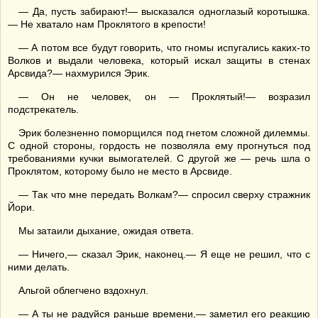
— Да, пусть забирают!— высказался одноглазый коротышка.
— Не хватало нам Проклятого в крепости!
— А потом все будут говорить, что гномы испугались каких-то
Волков и выдали человека, который искал защиты в стенах
Арсвида?— нахмурился Эрик.
— Он не человек, он — Проклятый!— возразил
подстрекатель.
Эрик болезненно поморщился под гнетом сложной дилеммы.
С одной стороны, гордость не позволяла ему прогнуться под
требованиями кучки вымогателей. С другой же — речь шла о
Проклятом, которому было не место в Арсвиде.
— Так что мне передать Волкам?— спросил сверху стражник
Йори.
Мы затаили дыхание, ожидая ответа.
— Ничего,— сказал Эрик, наконец.— Я еще не решил, что с
ними делать.
Альгой облегчено вздохнул.
— А ты не радуйся раньше времени,— заметил его реакцию