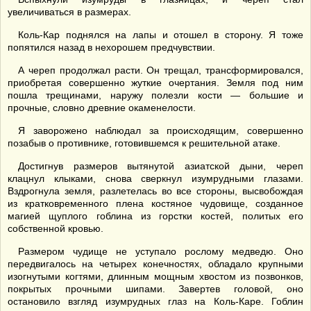
увеличиваться в размерах.
Коль-Кар поднялся на лапы и отошел в сторону. Я тоже
попятился назад в нехорошем предчувствии.
А череп продолжал расти. Он трещал, трансформировался,
приобретая совершенно жуткие очертания. Земля под ним
пошла трещинами, наружу полезли кости — большие и
прочные, словно древние окаменелости.
Я заворожено наблюдал за происходящим, совершенно
позабыв о противнике, готовившемся к решительной атаке.
Достигнув размеров вытянутой азиатской дыни, череп
клацнул клыками, снова сверкнул изумрудными глазами.
Вздрогнула земля, разлетелась во все стороны, высвобождая
из кратковременного плена костяное чудовище, созданное
магией щуплого гоблина из горстки костей, политых его
собственной кровью.
Размером чудище не уступало рослому медведю. Оно
передвигалось на четырех конечностях, обладало крупными
изогнутыми когтями, длинным мощным хвостом из позвонков,
покрытых прочными шипами. Завертев головой, оно
остановило взгляд изумрудных глаз на Коль-Каре. Гоблин