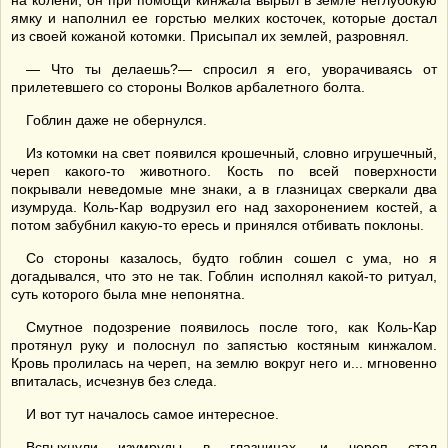
на колени, он при помощи кинжала вырыл в земле неглубокую
ямку и наполнил ее горстью мелких косточек, которые достал
из своей кожаной котомки. Присыпал их землей, разровнял.
— Что ты делаешь?— спросил я его, уворачиваясь от
прилетевшего со стороны Волков арбалетного болта.
Гоблин даже не обернулся.
Из котомки на свет появился крошечный, словно игрушечный,
череп какого-то животного. Кость по всей поверхности
покрывали неведомые мне знаки, а в глазницах сверкали два
изумруда. Коль-Кар водрузил его над захоронением костей, а
потом забубнил какую-то ересь и принялся отбивать поклоны.
Со стороны казалось, будто гоблин сошел с ума, но я
догадывался, что это не так. Гоблин исполнял какой-то ритуал,
суть которого была мне непонятна.
Смутное подозрение появилось после того, как Коль-Кар
протянул руку и полоснул по запястью костяным кинжалом.
Кровь пролилась на череп, на землю вокруг него и... мгновенно
впиталась, исчезнув без следа.
И вот тут началось самое интересное.
Вспыхнули изумруды в глазницах, и череп стал