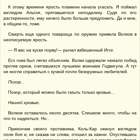
К этому времени ярость пламени начала угасать. Я поймал
взглядом Альгоя, прятавшегося неподалеку. Судя по его
растерянности, ему нечего было больше предложить. Да и мне,
в общем-то, тоже.
Смерть еще одного товарища по оружию привела Волков в
неописуемую ярость.
— Я вас на куски порву!— рычал взбешенный Игги.
Его гнев был легко объясним. Волки одержали немало побед
против орков, считавшихся лучшими воинами Годвигула. А тут
не могли справиться с кучкой почти безоружных любителей.
Позор...
Позор, который можно было смыть только кровью...
Нашей кровью.
Волков оставалось около десятка. Слишком много, чтобы на
что-то надеяться. Но...
Прикончив своего противника, Коль-Кар окинул взглядом
поле боя и, не сказав ни слова, отошел за камни. Опустившись