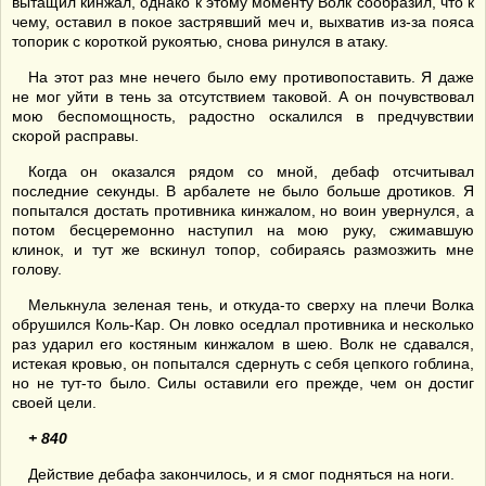
вытащил кинжал, однако к этому моменту Волк сообразил, что к
чему, оставил в покое застрявший меч и, выхватив из-за пояса
топорик с короткой рукоятью, снова ринулся в атаку.
На этот раз мне нечего было ему противопоставить. Я даже
не мог уйти в тень за отсутствием таковой. А он почувствовал
мою беспомощность, радостно оскалился в предчувствии
скорой расправы.
Когда он оказался рядом со мной, дебаф отсчитывал
последние секунды. В арбалете не было больше дротиков. Я
попытался достать противника кинжалом, но воин увернулся, а
потом бесцеремонно наступил на мою руку, сжимавшую
клинок, и тут же вскинул топор, собираясь размозжить мне
голову.
Мелькнула зеленая тень, и откуда-то сверху на плечи Волка
обрушился Коль-Кар. Он ловко оседлал противника и несколько
раз ударил его костяным кинжалом в шею. Волк не сдавался,
истекая кровью, он попытался сдернуть с себя цепкого гоблина,
но не тут-то было. Силы оставили его прежде, чем он достиг
своей цели.
+ 840
Действие дебафа закончилось, и я смог подняться на ноги.