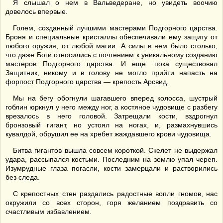
Я слышал о нем в Вальведеране, но увидеть воочию
довелось впервые.
Голем, созданный лучшими мастерами Подгорного царства.
Броня и специальные кристаллы обеспечивали ему защиту от
любого оружия, от любой магии. А силы в нем было столько,
что даже Боги относились с почтением к уникальному созданию
мастеров Подгорного царства. И еще: пока существовал
Защитник, никому и в голову не могло прийти напасть на
форпост Подгорного царства — крепость Арсвид.
Мы на бегу обогнули шагавшего вперед колосса, шустрый
гоблин юркнул у него между ног, а костяное чудовище с разбегу
врезалось в него головой. Затрещали кости, вздрогнул
бронзовый гигант, но устоял на ногах, и, размахнувшись
кувалдой, обрушил ее на хребет жаждавшего крови чудовища.
Битва гигантов вышла совсем короткой. Скелет не выдержал
удара, рассыпался костьми. Последним на землю упал череп.
Изумрудные глаза погасли, кости замерцали и растворились
без следа.
С крепостных стен раздались радостные вопли гномов, нас
окружили со всех сторон, горя желанием поздравить со
счастливым избавлением.