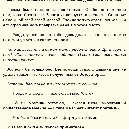
— И пусть гоблина с собой забирает!— донеслось из толпы.
Гномы были настроены решительно. Особенно осмелели
они, когда бронзовый Защитник вернулся в крепость. Он навис
надо мной всей своей массой. Стоило только отдать приказ — и
его огромная нога превратит меня в мокрое место.
— Уходи, уходи, нечего тебе здесь делать!— кто-то из гномов
подтолкнул меня в спину топором.
Что ж,
видать
,
на самом деле
придется уйти.
Да и черт с
ним!
Жаль только, что задание Пакин-Чака останется
невыполненным.
Ах, если бы только оно! Без помощи старого шамана мне не
удастся закончить квест, полученный от Ветератора...
Кстати, давненько я о нем ничего не слышал
.
— Пойдем отсюда,— тихо сказал мне Альгой.
— А ты можешь остаться,— сказал гном, выражавший
общественное мнение.— К тебе у нас нет никаких претензий.
— Что бы я бросил друга?— фыркнул алхимик.
И за это я был ему глубоко признателен.