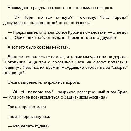
Неожиданно раздался грохот: кто-то ломился в ворота.
— Эй, Йори, что там за шум?!— окликнул "глас народа"
дежурившего на крепостной стене стражника.
— Представители клана Волки Курона пожаловали!— ответил
тот.— Эрик, они требуют выдать Проклятого и его дружков.
А вот это было совсем некстати.
Вряд ли появились те самые, которых мы уделали на дороге.
"Покойники" еще три с половиной часа не смогут попасть в
Годвигул. Явились их дружки, жаждавшие отомстить за "смерть"
товарищей.
Снова загремели, затряслись ворота.
— Эй, эй, полегче там!— закричал рассерженный гном Эрик.
— Или хотите познакомиться с Защитником Арсвида?
Грохот прекратился.
Гномы переглянулись.
— Что делать будем?