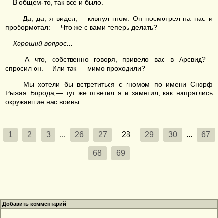
В общем-то, так все и было.
— Да, да, я видел,— кивнул гном. Он посмотрел на нас и
пробормотал: — Что же с вами теперь делать?
Хороший вопрос...
— А что, собственно говоря, привело вас в Арсвид?—
спросил он.— Или так — мимо проходили?
— Мы хотели бы встретиться с гномом по имени Снорф
Рыжая Борода,— тут же ответил я и заметил, как напряглись
окружавшие нас воины.
1
2
3
...
26
27
28
29
30
...
67
68
69
Добавить комментарий