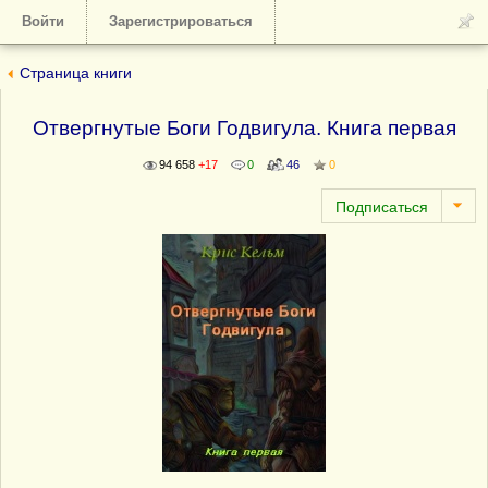
Войти
Зарегистрироваться
Страница книги
Отвергнутые Боги Годвигула. Книга первая
94 658
+17
0
46
0