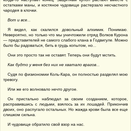
остатками маны, и костяное чудовище растерзало несчастного
чародея в клочки.
Вот и все...
Я видел, как скалился довольный алхимик. Понимаю.
Невероятно, но только что мы уничтожили отряд Волков Курона
— представителей не самого слабого клана в Годвигуле. Можно
было бы радоваться, бить в грудь копытом, но...
Они это просто так не оставят. Теперь они будут мстить.
Как будто у меня без них не хватало врагов...
Судя по физиономии Коль-Кара, он полностью разделял мою
тревогу.
Или же его волновало нечто другое.
Он пристально наблюдал за своим созданием, которое,
расправившись с людьми, взялось за их лошадей. Прикончив
двоих, оно распугало остальных. Но жажда крови была все еще
слишком сильна.
И чудовище обратило свой взор на нас.