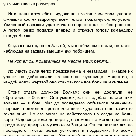
увеличившись в размерах.
Игги попытался сбить чудовище телекинетическим ударом.
Оживший костяк вздрогнул всем телом, пошатнулся, но устоял.
Усиленный навыком удар меча он перенес так же бестрепетно.
А потом резко подался вперед и откусил голову командиру
отряда Волков...
Когда к нам подошел Альгой, мы с гоблином стояли, не таясь,
наблюдая на захватывающим дух побоищем.
Не хотел бы я оказаться на месте этих ребят...
Их участь была легко предсказуема и незавидна. Никакие их
уловки не действовали на костяное чудовище. Напротив, с
каждой новой жертвой оно становилось все больше и сильнее.
Стоит отдать должное Волкам: они не дрогнули, не
обратились в бегство. Они умерли, как и подобает настоящим
воинам — в бою. Маг до последнего отбивался огненными
шарами, применял против костяного чудовища еще какие-то
заклинания. Но его магия не действовала на создание Коль-
Кара. Чудовище тоже до поры до времени не могло причинить
вреда магу, прикрытому куполом Защиты. Он сопротивлялся до
последнего, глотал зелья усиления и поддержки. Но всему
когда-то наступает конец. Защитный купол растаял вместе с