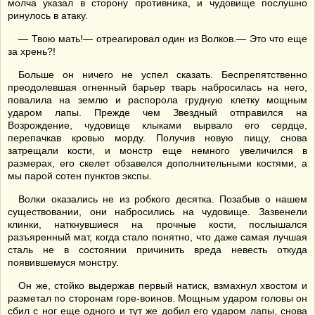
молча указал в сторону противника, и чудовище послушно
ринулось в атаку.
— Твою мать!— отреагировал один из Волков.— Это что еще
за хрень?!
Больше он ничего не успел сказать. Беспрепятственно
преодолевшая огненный барьер тварь набросилась на него,
повалила на землю и распорола грудную клетку мощным
ударом лапы. Прежде чем Звездный отправился на
Возрождение, чудовище клыками вырвало его сердце,
перепачкав кровью морду. Получив новую пищу, снова
затрещали кости, и монстр еще немного увеличился в
размерах, его скелет обзавелся дополнительными костями, а
мы парой сотен пунктов экспы.
Волки оказались не из робкого десятка. Позабыв о нашем
существовании, они набросились на чудовище. Зазвенели
клинки, наткнувшиеся на прочные кости, послышался
разъяренный мат, когда стало понятно, что даже самая лучшая
сталь не в состоянии причинить вреда невесть откуда
появившемуся монстру.
Он же, стойко выдержав первый натиск, взмахнул хвостом и
разметал по сторонам горе-воинов. Мощным ударом головы он
сбил с ног еще одного и тут же добил его ударом лапы, снова