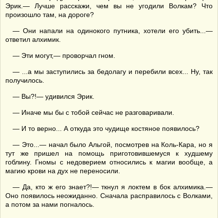
Эрик.— Лучше расскажи, чем вы не угодили Волкам? Что
произошло там, на дороге?
— Они напали на одинокого путника, хотели его убить...—
ответил алхимик.
— Эти могут,— проворчал гном.
— ...а мы заступились за бедолагу и перебили всех... Ну, так
получилось.
— Вы?!— удивился Эрик.
— Иначе мы бы с тобой сейчас не разговаривали.
— И то верно... А откуда это чудище костяное появилось?
— Это...— начал было Альгой, посмотрев на Коль-Кара, но я
тут же пришел на помощь приготовившемуся к худшему
гоблину. Гномы с недоверием относились к магии вообще, а
магию крови на дух не переносили.
— Да, кто ж его знает?!— ткнул я локтем в бок алхимика.—
Оно появилось неожиданно. Сначала расправилось с Волками,
а потом за нами погналось.