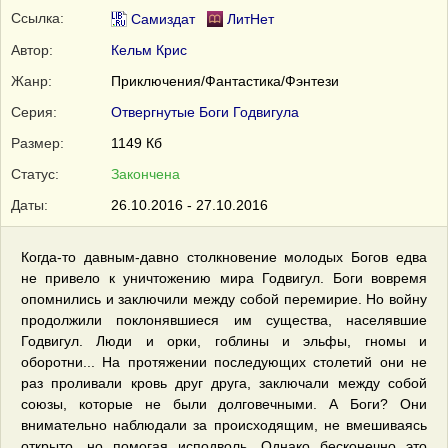
Ссылка:
Самиздат
ЛитНет
Автор:
Кельм Крис
Жанр:
Приключения/Фантастика/Фэнтези
Серия:
Отвергнутые Боги Годвигула
Размер:
1149 Кб
Статус:
Закончена
Даты:
26.10.2016 - 27.10.2016
Когда-то давным-давно столкновение молодых Богов едва
не привело к уничтожению мира Годвигул. Боги вовремя
опомнились и заключили между собой перемирие. Но войну
продолжили поклонявшиеся им существа, населявшие
Годвигул. Люди и орки, гоблины и эльфы, гномы и
оборотни... На протяжении последующих столетий они не
раз проливали кровь друг друга, заключали между собой
союзы, которые не были долговечными. А Боги? Они
внимательно наблюдали за происходящим, не вмешиваясь
открыто, но помогая исподволь. Однако бесконечно это