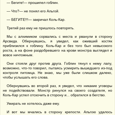
— Бегите!— прошипел гоблин.
— Что?— не понял его Альгой.
— БЕГИТЕ!!!— закричал Коль-Кар.
Третий раз ему не пришлось повторять.
Мы с алхимиком сорвались с места и рванули в сторону
Арсвида. Обернувшись, я увидел, как оживший костяк
приблизился к гоблину. Коль-Кар и без того был невысокого
роста, а на фоне раздобревшего на крови монстра выглядел и
вовсе ничтожным.
Они стояли друг против друга. Гоблин тянул к нему лапу,
возможно, что-то говорил, пытаясь усмирить вышедшего из-под
контроля питомца. Не знаю, мы уже были слишком далеко,
чтобы услышать его слова.
Обернувшись во второй раз, я увидел, что никакие уговоры
не подействовали. Монстр ринулся на своего создателя, но
Коль-Кар успел отскочить в сторону и... обратился в бегство.
Умирать не хотелось даже ему.
И вот мы мчались в сторону крепости. Альгою удалось