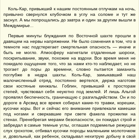
Коль-Кар, привыкший к нашим постоянным отлучкам на ночь,
привычно свернулся клубочком в углу на соломе и тут же
заснул. А мы попрощались до завтра и один за другим вышли в
Междумирье...
Первые минуты блуждания по Восточной шахте прошли в
давящем на нервы напряжении. Не было сомнения в том, что в
темноте нас подстерегает смертельная опасность — иначе и
быть не могло. Атмосферу нагнетали отдаленные шорохи,
поскрипывание, звуки, похожие на вздохи. Все время меня не
покидало ощущение того, что за нами кто-то наблюдает, но не
трогает до поры до времени, словно пытается заманить
поглубже в недра шахты. Коль-Кар, замыкавший наш
малочисленный отряд, постоянно вертелся, держа наготове
свои костяные кинжалы. Гоблин, привыкший к просторам
степей, чувствовал себя неуютно под землей. И лишь Альгой
проявлял беспечность, граничащую с разгильдяйством. Он и по
дороге в Арсвид все время собирал какие-то травки, корешки,
кусочки коры. Вот и сейчас его внимание привлекали камешки
под ногами и сверкавшие при свете факела прожилки на
стенах. Пренебрегая мерами безопасности, он покидал строй и
забредал в самые темные углы, оглашая подземелье режущим
слух грохотом, отбивал кусочки породы маленьким молоточком
и, довольный, как ребенок, складывал нехитрую добычу в свой