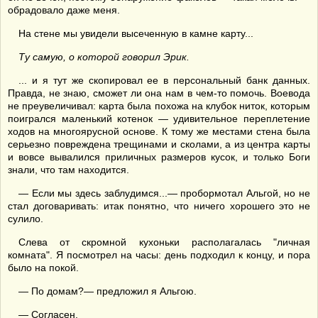
обрадовало даже меня.
На стене мы увидели высеченную в камне карту...
Ту самую, о которой говорил Эрик.
... и я тут же скопировал ее в персональный банк данных.
Правда, не знаю, сможет ли она нам в чем-то помочь. Воевода
не преувеличивал: карта была похожа на клубок ниток, которым
поигрался маленький котенок — удивительное переплетение
ходов на многоярусной основе. К тому же местами стена была
серьезно повреждена трещинами и сколами, а из центра карты
и вовсе вывалился приличных размеров кусок, и только Боги
знали, что там находится.
— Если мы здесь заблудимся...— пробормотал Альгой, но не
стал договаривать: итак понятно, что ничего хорошего это не
сулило.
Слева от скромной кухоньки располагалась "личная
комната". Я посмотрел на часы: день подходил к концу, и пора
было на покой.
— По домам?— предложил я Альгою.
— Согласен.