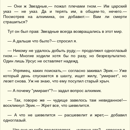
— Они ж Звездные,— пожал плечами гном.— Им царский
указ — не указ. Да и терять им, в общем-то, нечего.—
Посмотрев на алхимика, он добавил:— Вам ли смерти
страшиться?
Тут он был прав: Звездные всегда возвращались в этот мир.
— А дальше что было?— спросил я.
— Никому не удалось добыть руду,— продолжил одноглазый
гном.— Многие ходили хотя бы по разу, но безрезультатно.
Один лишь Урсус не оставляет надежд.
— Упрямец, каких поискать,— согласно закивал Эрик.— Уже
который день спускается в шахту, ищет жилу, "умирает", но
лезет снова. Уж не знаю, что ему посулил старый хрыч.
— А почему "умирает"?— задал вопрос алхимик.
— Так, говорю же — чудище завелось там невиданное!—
воскликнул Эрик.— Жрет все, что шевелится.
— А что не шевелится — расшевелит и жрет,— добавил
одноглазый.
— Что оно из себя представляет — чудище это?— спросил я.