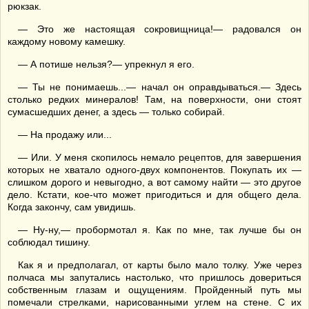
рюкзак.
— Это же настоящая сокровищница!— радовался он
каждому новому камешку.
— А потише нельзя?— упрекнул я его.
— Ты не понимаешь...— начал он оправдываться.— Здесь
столько редких минералов! Там, на поверхности, они стоят
сумасшедших денег, а здесь — только собирай.
— На продажу или...
— Или. У меня скопилось немало рецептов, для завершения
которых не хватало одного-двух компонентов. Покупать их —
слишком дорого и невыгодно, а вот самому найти — это другое
дело. Кстати, кое-что может пригодиться и для общего дела.
Когда закончу, сам увидишь.
— Ну-ну,— пробормотал я. Как по мне, так лучше бы он
соблюдал тишину.
Как я и предполагал, от карты было мало толку. Уже через
полчаса мы запутались настолько, что пришлось довериться
собственным глазам и ощущениям. Пройденный путь мы
помечали стрелками, нарисованными углем на стене. С их