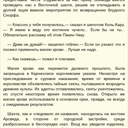
проводить нас к Восточной шахте, решив не откладывать в
долгий ящик важное мероприятие по возвращению блудного
Снорфа.
— Классно у тебя получилось,— сказал я шепотом Коль-Кару.
— Я имею в виду это костяное чучело... Если бы не ты...
Обязательно расскажу об этом Пакин-Чаку.
— Даже не думай!— зашипел гоблин.— Если он узнает, что я
посмел применить магию крови... Лучше не надо.
— Как скажешь,— пожал я плечами.
Магия крови, как пережиток далекого прошлого, была
запрещена в Карнеолисе королевским указом. Несмотря на
преследование и суровое наказание, время от времени в
королевстве объявлялись тайные секты, пытавшиеся возродить
древние культы. Их адепты отлавливались, секты уничтожались,
но спустя некоторое время появлялись снова. Открыто же
магию крови использовали в основном орки, правда, не всегда
с ожидаемым результатом.
Шахта, как и следовало из названия, находилась на востоке
Арсвида, в стороне от городской застройки, среди
разбросанных в беспорядке скал. Вход мы увидели издалека,