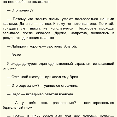
на нее особо не полагался.
— Это почему?
— Потому что только гномы умеют пользоваться нашими
картами. Да и то — не все. К тому же неточная она. Почитай,
тридцать лет шахта не используется. Некоторые проходы
засыпало после обвалов. Другие, напротив, появились в
результате движения пластов...
— Лабиринт, короче,— заключил Альгой.
— Во-во.
У входа дежурил один-единственный стражник, изнывавший
от скуки.
— Открывай шахту!— приказал ему Эрик.
— Это еще зачем?— удивился стражник.
— Надо,— вкрадчиво ответил воевода.
— А у тебя есть разрешение?— поинтересовался
бдительный гном.
— Вот!— и Эрик сунул ему под нос пудовый кулак.—