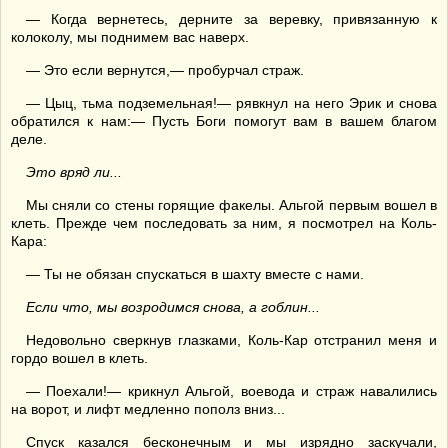
— Когда вернетесь, дерните за веревку, привязанную к
колоколу, мы поднимем вас наверх.
— Это если вернутся,— пробурчал страж.
— Цыц, тьма подземельная!— рявкнул на него Эрик и снова
обратился к нам:— Пусть Боги помогут вам в вашем благом
деле.
Это вряд ли...
Мы сняли со стены горящие факелы. Альгой первым вошел в
клеть. Прежде чем последовать за ним, я посмотрел на Коль-
Кара:
— Ты не обязан спускаться в шахту вместе с нами.
Если что, мы возродимся снова, а гоблин...
Недовольно сверкнув глазками, Коль-Кар отстранил меня и
гордо вошел в клеть.
— Поехали!— крикнул Альгой, воевода и страж навалились
на ворот, и лифт медленно пополз вниз...
Спуск казался бесконечным и мы изрядно заскучали,