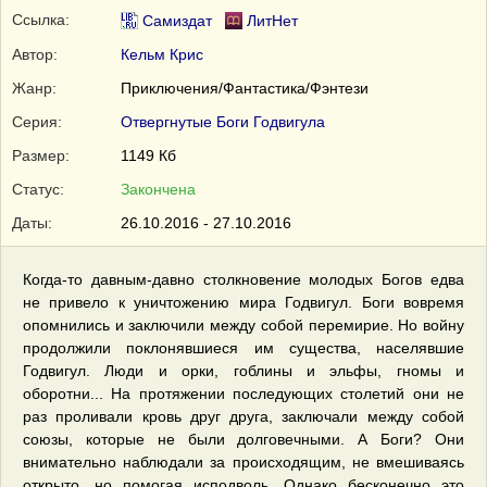
Ссылка:
Самиздат
ЛитНет
Автор:
Кельм Крис
Жанр:
Приключения/Фантастика/Фэнтези
Серия:
Отвергнутые Боги Годвигула
Размер:
1149 Кб
Статус:
Закончена
Даты:
26.10.2016 - 27.10.2016
Когда-то давным-давно столкновение молодых Богов едва
не привело к уничтожению мира Годвигул. Боги вовремя
опомнились и заключили между собой перемирие. Но войну
продолжили поклонявшиеся им существа, населявшие
Годвигул. Люди и орки, гоблины и эльфы, гномы и
оборотни... На протяжении последующих столетий они не
раз проливали кровь друг друга, заключали между собой
союзы, которые не были долговечными. А Боги? Они
внимательно наблюдали за происходящим, не вмешиваясь
открыто, но помогая исподволь. Однако бесконечно это