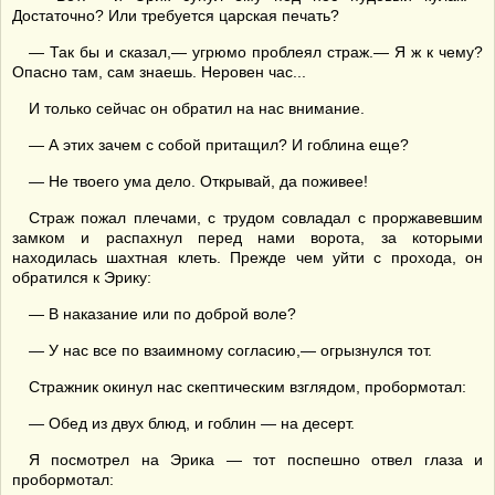
Достаточно? Или требуется царская печать?
— Так бы и сказал,— угрюмо проблеял страж.— Я ж к чему?
Опасно там, сам знаешь. Неровен час...
И только сейчас он обратил на нас внимание.
— А этих зачем с собой притащил? И гоблина еще?
— Не твоего ума дело. Открывай, да поживее!
Страж пожал плечами, с трудом совладал с проржавевшим
замком и распахнул перед нами ворота, за которыми
находилась шахтная клеть. Прежде чем уйти с прохода, он
обратился к Эрику:
— В наказание или по доброй воле?
— У нас все по взаимному согласию,— огрызнулся тот.
Стражник окинул нас скептическим взглядом, пробормотал:
— Обед из двух блюд, и гоблин — на десерт.
Я посмотрел на Эрика — тот поспешно отвел глаза и
пробормотал: