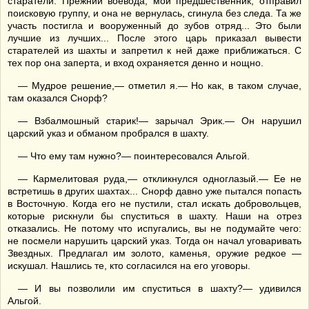
старатели. Прежний воевода, мой предшественник, отправил
поисковую группу, и она не вернулась, сгинула без следа. Та же
участь постигла и вооруженный до зубов отряд... Это были
лучшие из лучших... После этого царь приказал вывести
старателей из шахты и запретил к ней даже приближаться. С
тех пор она заперта, и вход охраняется денно и нощно.
— Мудрое решение,— отметил я.— Но как, в таком случае,
там оказался Снорф?
— Взбалмошный старик!— зарычал Эрик.— Он нарушил
царский указ и обманом пробрался в шахту.
— Что ему там нужно?— поинтересовался Альгой.
— Кармелитовая руда,— откликнулся одноглазый.— Ее не
встретишь в других шахтах... Снорф давно уже пытался попасть
в Восточную. Когда его не пустили, стал искать добровольцев,
которые рискнули бы спуститься в шахту. Наши на отрез
отказались. Не потому что испугались, вы не подумайте чего:
не посмели нарушить царский указ. Тогда он начал уговаривать
Звездных. Предлагал им золото, каменья, оружие редкое —
искушал. Нашлись те, кто согласился на его уговоры.
— И вы позволили им спуститься в шахту?— удивился
Альгой.