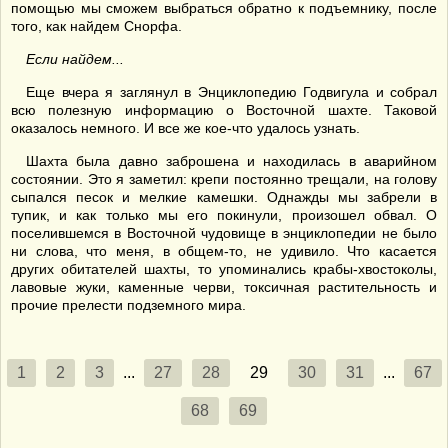
помощью мы сможем выбраться обратно к подъемнику, после
того, как найдем Снорфа.
Если найдем...
Еще вчера я заглянул в Энциклопедию Годвигула и собрал
всю полезную информацию о Восточной шахте. Таковой
оказалось немного. И все же кое-что удалось узнать.
Шахта была давно заброшена и находилась в аварийном
состоянии. Это я заметил: крепи постоянно трещали, на голову
сыпался песок и мелкие камешки. Однажды мы забрели в
тупик, и как только мы его покинули, произошел обвал. О
поселившемся в Восточной чудовище в энциклопедии не было
ни слова, что меня, в общем-то, не удивило. Что касается
других обитателей шахты, то упоминались крабы-хвостоколы,
лавовые жуки, каменные черви, токсичная растительность и
прочие прелести подземного мира.
1
2
3
...
27
28
29
30
31
...
67
68
69