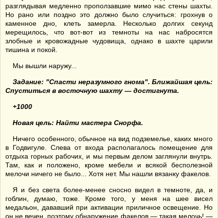
разглядывая медленно проползавшие мимо нас стены шахты.
Но рано или поздно это должно было случиться: грохнув о
каменное дно, клеть замерла. Несколько долгих секунд
мерещилось, что вот-вот из темноты на нас набросятся
злобные и кровожадные чудовища, однако в шахте царили
тишина и покой.
Мы вышли наружу...
З
адание: "
Спасти неразумного гнома". Ближайшая цель:
Спуститься в восточную шахту — достигнута.
+1000
Новая цель: Найти мастера Снорфа.
Ничего особенного, обычное на вид подземелье, каких много
в Годвигуле. Слева от входа располагалось помещение для
отдыха горных рабочих, и мы первым делом заглянули внутрь.
Там, как и положено, кроме мебели и всякой бесполезной
мелочи ничего не было... Хотя нет. Мы нашли вязанку факелов.
Я и без света более-менее сносно видел в темноте, да, и
гоблин, думаю, тоже. Кроме того, у меня на шее висел
медальон, дававший при активации приличное освещение. Но
он не вечен, поэтому обнаружение факелов — такая мелочь! —