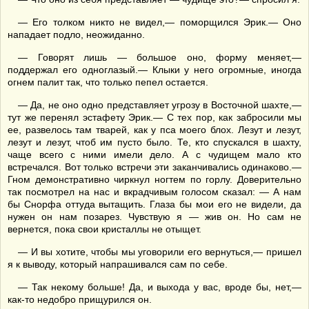
— Его толком никто не видел,— поморщился Эрик.— Оно
нападает подло, неожиданно.
— Говорят лишь — большое оно, форму меняет,—
поддержал его одноглазый.— Клыки у него огромные, иногда
огнем палит так, что только пепел остается.
— Да, не оно одно представляет угрозу в Восточной шахте,—
тут же перенял эстафету Эрик.— С тех пор, как забросили мы
ее, развелось там тварей, как у пса моего блох. Лезут и лезут,
лезут и лезут, чтоб им пусто было. Те, кто спускался в шахту,
чаще всего с ними имели дело. А с чудищем мало кто
встречался. Вот только встречи эти заканчивались одинаково.—
Гном демонстративно чиркнул ногтем по горлу. Доверительно
так посмотрел на нас и вкрадчивым голосом сказал: — А нам
бы Снорфа оттуда вытащить. Глаза бы мои его не видели, да
нужен он нам позарез. Чувствую я — жив он. Но сам не
вернется, пока свои кристаллы не отыщет.
— И вы хотите, чтобы мы уговорили его вернуться,— пришел
я к выводу, который напрашивался сам по себе.
— Так некому больше! Да, и выхода у вас, вроде бы, нет,—
как-то недобро прищурился он.