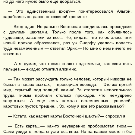
но до него нужно было еще добраться.
— Это единственный вход?— поинтересовался Альгой,
карабкаясь по давно нехоженой тропинке.
— Вход один. Но раньше Восточная соединялась проходами
с другими шахтами. Только после того, как объявилось
чудовище, завалили их все... Но, видать, что-то осталось или
новый проход образовался, раз уж Снорфу удалось попасть
туда незамеченным,— ответил Эрик.— Но мне о нем ничего не
известно.
— А я думал, что гномы знают подземелья, как свои пять
пальцев,— ехидно отметил алхимик.
— Так может рассуждать только человек, который никогда не
бывал в наших шахтах,— проворчал воевода.— Это же целый
мир, скрытый под толщей камня! За столетия непосильного
труда гномы пробили столько проходов, что немудрено
запутаться. А еще есть немало естественных туннелей,
карстовых пустот, трещин... Эх, кому я все это рассказываю?!
— Кстати, как насчет карты Восточной шахты?— спросил я.
— Есть карта...— как-то неуверенно пробормотал гном.—
Сами увидите, когда спуститесь вниз. Но на вашем месте я бы