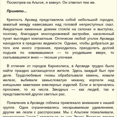
Посмотрев на Альгоя, я кивнул. Он ответил тем же.
Принято...
Крепость Арсвид представляла собой небольшой городок,
зажатый между нависавших над головой неприступных скал.
Аккуратные каменные домики стояли на склонах и выступах,
поэтому, благодаря многоуровневой застройке, населенный
пункт выглядел компактным. Оптически любой уголок Арсвида
находился в пределах видимости. Однако, чтобы добраться до
того или иного строения, приходилось преодолеть долгий
подъем по извивавшимся — то уходившим вверх, то
скатывавшимся вниз — тесным улочкам.
В отличие от городов Карнеолиса, в Арсвиде трудно было
найти праздно шатающегося жителя. Здесь каждый был при
деле. Трудолюбивые гномы обрабатывали камень, ковали
железо, выбивали замысловатую чеканку, корпели над
изящными завитками ювелирных изделий. Если и встречались
прохожие, то из числа Звездных — как людей, так и
представителей других светлых рас.
Появление в Арсвиде гоблина привлекало внимание к нашей
группе. Одни ограничивались нескрываемым удивлением,
другие же лезли с расспросами. Мы с Альгоем помалкивали,
предоставив "честь" отдуваться за нас Эрику. Воевода взялся