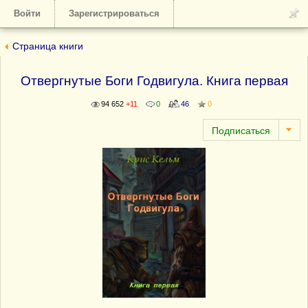
Войти
Зарегистрироваться
Страница книги
Отвергнутые Боги Годвигула. Книга первая
94 652
+11
0
46
0