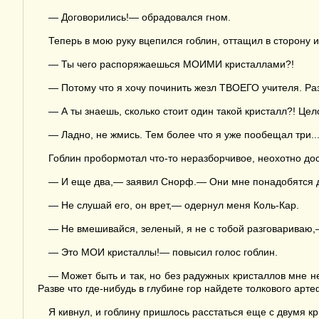
— Договорились!— обрадовался гном.
Теперь в мою руку вцепился гоблин, оттащил в сторону 
— Ты чего распоряжаешься МОИМИ кристаллами?!
— Потому что я хочу починить жезл ТВОЕГО учителя. Ра
— А ты знаешь, сколько стоит один такой кристалл?! Це
— Ладно, не жмись. Тем более что я уже пообещал три..
Гоблин пробормотал что-то неразборчивое, неохотно дос
— И еще два,— заявил Снорф.— Они мне понадобятся 
— Не слушай его, он врет,— одернул меня Коль-Кар.
— Не вмешивайся, зеленый, я не с тобой разговариваю,
— Это МОИ кристаллы!— повысил голос гоблин.
— Может быть и так, но без радужных кристаллов мне не 
Разве что где-нибудь в глубине гор найдете толкового арте
Я кивнул, и гоблину пришлось расстаться еще с двумя к