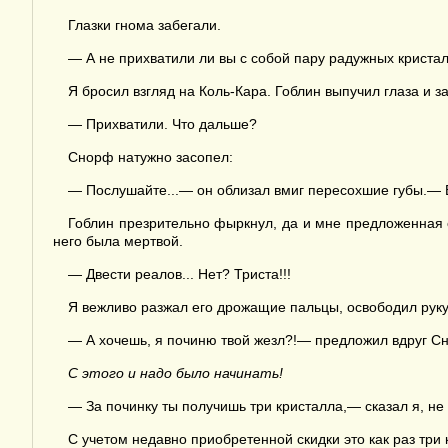
Глазки гнома забегали.
— А не прихватили ли вы с собой пару радужных кристал
Я бросил взгляд на Коль-Кара. Гоблин выпучил глаза и з
— Прихватили. Что дальше?
Снорф натужно засопел:
— Послушайте...— он облизал вмиг пересохшие губы.— Ва
Гоблин презрительно фыркнул, да и мне предложенная с
него была мертвой.
— Двести реалов... Нет? Триста!!!
Я вежливо разжал его дрожащие пальцы, освободил руку,
— А хочешь, я починю твой жезл?!— предложил вдруг С
С этого и надо было начинать!
— За починку ты получишь три кристалла,— сказал я, не 
С учетом недавно приобретенной скидки это как раз три 