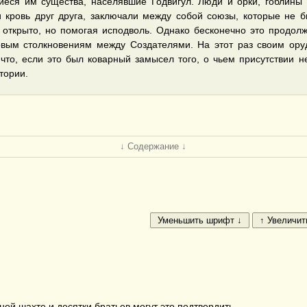
еся им существа, населявшие Годвигул. Люди и орки, гоблины 
 кровь друг друга, заключали между собой союзы, которые не 
открыто, но помогая исподволь. Однако бесконечно это продол
вым столкновениям между Создателями. На этот раз своим оруд
 что, если это был коварный замысел того, о чьем присутствии н
тории.
↓ Содержание ↓
ной шахте и десятки братьев могут это подтвердить.