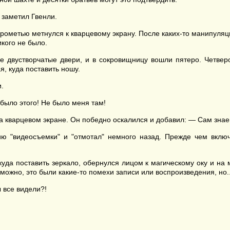
 заметил Гвенли.
опрометью метнулся к кварцевому экрану. После каких-то манипуля
кого не было.
е двустворчатые двери, и в сокровищницу вошли пятеро. Четверо
я, куда поставить ношу.
.
ыло этого! Не было меня там!
на кварцевом экране. Он победно оскалился и добавил: — Сам зна
ю "видеосъемки" и "отмотал" немного назад. Прежде чем включ
 куда поставить зеркало, обернулся лицом к магическому оку и на
зможно, это были какие-то помехи записи или воспроизведения, но..
 все видели?!