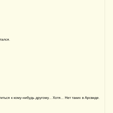
тался.
ься к кому-нибудь другому... Хотя... Нет таких в Арсвиде.