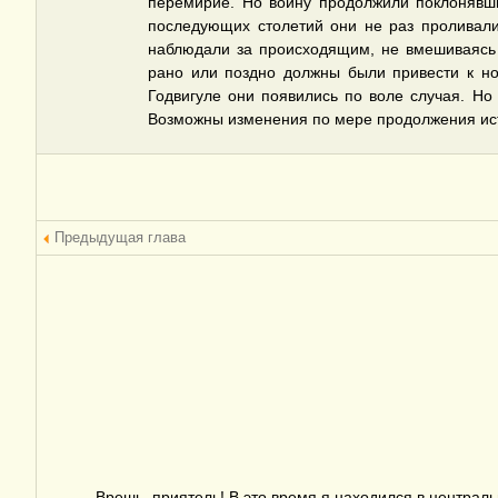
перемирие. Но войну продолжили поклонявши
последующих столетий они не раз проливали
наблюдали за происходящим, не вмешиваясь 
рано или поздно должны были привести к но
Годвигуле они появились по воле случая. Но
Возможны изменения по мере продолжения ис
Предыдущая глава
— Врешь, приятель! В это время я находился в централь