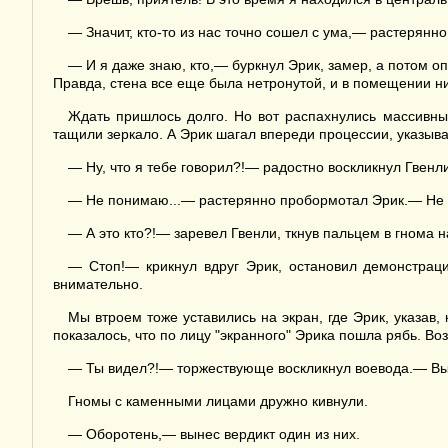
— Значит, кто-то из нас точно сошел с ума,— растерянно
— И я даже знаю, кто,— буркнул Эрик, замер, а потом 
Правда, стена все еще была нетронутой, и в помещении ни
Ждать пришлось долго. Но вот распахнулись массивны
тащили зеркало. А Эрик шагал впереди процессии, указыва
— Ну, что я тебе говорил?!— радостно воскликнул Гвенли
— Не понимаю...— растерянно пробормотал Эрик.— Не б
— А это кто?!— заревел Гвенли, ткнув пальцем в гнома 
— Стоп!— крикнул вдруг Эрик, остановил демонстраци
внимательно.
Мы втроем тоже уставились на экран, где Эрик, указав,
показалось, что по лицу "экранного" Эрика пошла рябь. Во
— Ты видел?!— торжествующе воскликнул воевода.— Вы
Гномы с каменными лицами дружно кивнули.
— Оборотень,— вынес вердикт один из них.