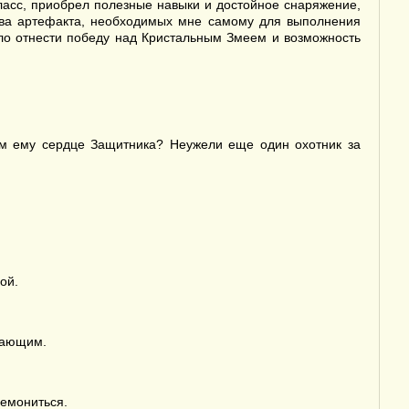
ласс, приобрел полезные навыки и достойное снаряжение,
 два артефакта, необходимых мне самому для выполнения
ло отнести победу над Кристальным Змеем и возможность
чем ему сердце Защитника? Неужели еще один охотник за
ой.
ивающим.
ремониться.