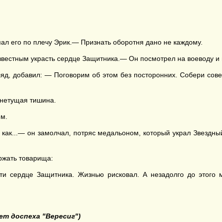
пал его по плечу Эрик.— Признать оборотня дано не каждому.
известным украсть сердце Защитника.— Он посмотрел на воеводу и
яд, добавил: — Поговорим об этом без посторонних. Собери совет 
 гнетущая тишина.
ем.
, как...— он замолчал, потряс медальоном, который украл Звездн
ржать товарища:
ти сердце Защитника. Жизнью рисковал. А незадолго до этого 
чет доспеха "Вересиг"
)