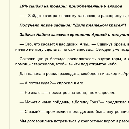
10% скидки на
товары, приобретенные у гномов
— ...Зайдете завтра к нашему казначею, я распоряжусь, 
Получено новое
задание: "Долг платежом красен"!
Задача: Найти казначея крепости Арсвид и получ
— Это, что касается вас двоих. А ты...— Сдвинув брови
ничего не могу сделать. Ты сам виноват... Сегодня уже поз
Сокровищница Арсвида располагалась внутри горы, и 
помощь старожилов, чтобы выйти под открытое небо.
Для начала я решил разведать, свободен ли выход из Ар
— А потом куда?— спросил я его.
— Не знаю...— посмотрев на меня, гном спросил.
— Может с нами пойдешь, в Долину Грез?— предложил я
— С вами?— промямлил гном. Должно быть, внутренние 
Мы договорились встретиться у крепостных ворот и раз