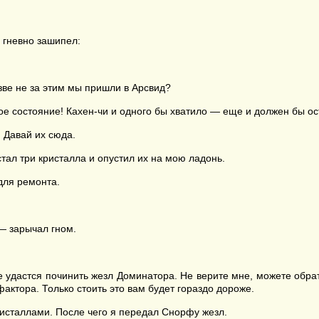
и гневно зашипел:
зве не за этим мы пришли в Арсвид?
лое состояние! Кахен-чи и одного бы хватило — еще и должен бы ос
. Давай их сюда.
тал три кристалла и опустил их на мою ладонь.
для ремонта.
— зарычал гном.
удастся починить жезл Доминатора. Не верите мне, можете обратит
фактора. Только стоить это вам будет гораздо дороже.
ристаллами. После чего я передал Снорфу жезл.