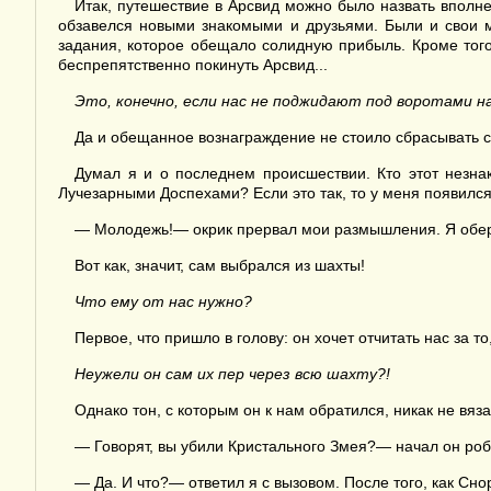
Итак, путешествие в Арсвид можно было назвать вполн
обзавелся новыми знакомыми и друзьями. Были и свои м
задания, которое обещало солидную прибыль. Кроме тог
беспрепятственно покинуть Арсвид...
Это, конечно, если нас не поджидают под воротами н
Да и обещанное вознаграждение не стоило сбрасывать с
Думал я и о последнем происшествии. Кто этот незна
Лучезарными Доспехами? Если это так, то у меня появился
— Молодежь!— окрик прервал мои размышления. Я обер
Вот как, значит, сам выбрался из шахты!
Ч
то ему
от нас нужно
?
Первое, что пришло в голову: он хочет отчитать нас за т
Неужели он сам их пер через всю шахту?!
Однако тон, с которым он к нам обратился, никак не вяз
— Говорят, вы убили Кристального Змея?— начал он роб
— Да. И что?— ответил я с вызовом. После того, как Сн