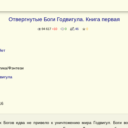
Отвергнутые Боги Годвигула. Книга первая
94 617
+10
0
46
0
Нет
ика/Фэнтези
вигула
16
х Богов едва не привело к уничтожению мира Годвигул. Боги 