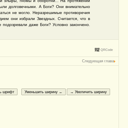
и эльфы, гномы и оборотни... На протяжении
были долговечными. А Боги? Они внимательно
жаться не могло. Неразрешимые противоречия
ием они избрали Звездных. Считается, что в
е подозревали даже Боги? Условно закончено.
QRCode
Следующая глава