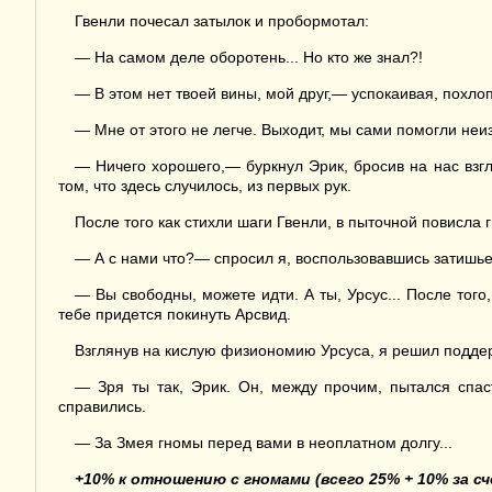
Гвенли почесал затылок и пробормотал:
— На самом деле оборотень... Но кто же знал?!
— В этом нет твоей вины, мой друг,— успокаивая, похло
— Мне от этого не легче. Выходит, мы сами помогли не
— Ничего хорошего,— буркнул Эрик, бросив на нас взгл
том, что здесь случилось, из первых рук.
После того как стихли шаги Гвенли, в пыточной повисла
— А с нами что?— спросил я, воспользовавшись затишь
— Вы свободны, можете идти. А ты, Урсус... После того
тебе придется покинуть Арсвид.
Взглянув на кислую физиономию Урсуса, я решил подде
— Зря ты так, Эрик. Он, между прочим, пытался спас
справились.
— За Змея гномы перед вами в неоплатном долгу...
+10
% к отношению с гномами (всего 25%
+ 10% за с