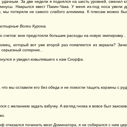
е удачным. За две недели я поднялся на шесть уровней, сменил к
инусы. Накрылся квест Пакин-Чака. У меня из-под носа увели
о, мы потеряли не самого слабого алхимика. К плюсам можно бы
астырные Волки Курона.
о счетов: мне предстояли большие расходы на новую экипировку...
комец, который вот уже второй раз появляется из зеркала? За
 серьезный соперник...
нулся и увидел ковылявшего к нам Снорфа.
о, что мы оставили его без обеда и не помогли тащить корзины с руд
ался с желанием задать взбучку. А взгляд гнома и вовсе был заиск
ко.
орф отказался починить жезл Доминатора, я не собирался с ним це