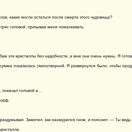
лов, какие могли остаться после смерти этого чудовища?
атряс головой, призывая меня помалкивать.
м эти кристаллы без надобности, а мне они очень нужны. Я готов х
умма показалась смехотворной. Я развернулся было, чтобы продол
 покачал головой и...
норф.
раздумывая. Заметил, как нахмурился гном, и пояснил: — Ты ведь с
кристалла.