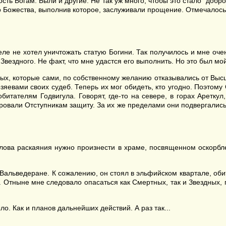
ть Богам. Были и другие. Не так уж много, чтобы это стало "добр
 Божества, выполнив которое, заслуживали прощение. Отмечалось,
еле не хотел уничтожать статую Богини. Так получилось и мне оче
Звездного. Не факт, что мне удастся его выполнить. Но это был м
тных, которые сами, по собственному желанию отказывались от Вы
яевами своих судеб. Теперь их мог обидеть, кто угодно. Поэтому
итателям Годвигула. Говорят, где-то на севере, в горах Ареткул
ровали Отступникам защиту. За их же пределами они подвергалис
слова раскаяния нужно произнести в храме, посвященном оскорбле
 Вальведеране. К сожалению, он стоял в эльфийском квартале, оби
. Отныне мне следовало опасаться как Смертных, так и Звездных, 
о. Как и планов дальнейших действий. А раз так...