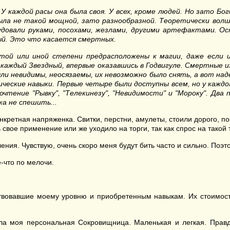
 каждой расы она была своя. У всех, кроме людей. Но зато Бо
была не такой мощной, зато разнообразной. Теоретически вол
удовали руками, посохами, жезлами, другими артефактами. О
й. Это что касается смертных
.
 той или иной степени предрасположены к магии, даже если 
каждый Звездный, впервые оказавшись в Годвигуле. Смертные их
ли невидимы, неосязаемы, их невозможно было снять, а вот над
ческие навыки. Первые четыре были доступны всем, но у каждо
очтение "Рывку", "Телекинезу", "Невидимости" и "Мороку". Два
ока не спешить
...
нкретная напряженка. Свитки, перстни, амулеты, стоили дорого, по
сь свое применение или же уходило на торги, так как спрос на тако
ния. Чувствую, очень скоро меня будут бить часто и сильно. Поэто
-что по мелочи.
твовавшие моему уровню и приобретенным навыкам. Их стоимость 
ла моя персональная Сокровищница. Маленькая и легкая. Правд