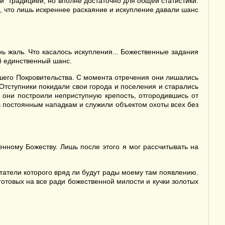
ой" традицией, но вполне достаточно для общей статистики.
 что лишь искреннее раскаяние и искупление давали шанс
нь жаль. Что касалось искупления... Божественные задания
ой единственный шанс.
сшего Покровительства. С момента отречения они лишались
 Отступники покидали свои города и поселения и старались
, они построили неприступную крепость, отгородившись от
ь постоянным нападкам и служили объектом охоты всех без
нному Божеству. Лишь после этого я мог рассчитывать на
татели которого вряд ли будут рады моему там появлению.
готовых на все ради божественной милости и кучки золотых