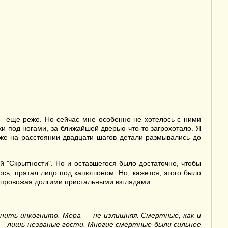
— еще реже. Но сейчас мне особенно не хотелось с ними
и под ногами, за ближайшей дверью что-то загрохотало. Я
 уже на расстоянии двадцати шагов детали размывались до
й "Скрытности". Но и оставшегося было достаточно, чтобы
сь, прятал лицо под капюшоном. Но, кажется, этого было
, провожая долгими пристальными взглядами.
анить инкогнито. Мера — не излишняя.
Смертные
, как и
ем — лишь незваные гости. Многие смертные были сильнее