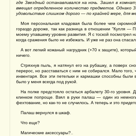
где
Звездный
останавливался на ночь. Зашел в комнат
вмещал определенное количество предметов. Однако
З
удовольствие слишком дорого — по крайней мере, для ме
Моя персональная кладовая была более чем скромной.
гораздо дороже, так как разница в отношении "Купля — 
моему упавшему уровню развития. Я с тоской посмотрел на
когда сражения было не избежать. И уже не раз она спасал
А вот легкий кожаный нагрудник (+70 к защите), которы
ничего.
Стряхнув пыль, я натянул его на рубашку, а поверх сн
перерос, но расставаться с ним не собирался. Мало того,
инвентаря. Все эти петельки и кармашки способны были 
было у меня всегда под рукой.
На полке предстояло остаться арбалету 30-го уровня. Д
клинком попроще. Взял в руки палаш — один из немноги
фехтование, но как-то не случилось. А теперь и это придет
Палаш вернулся в шкаф.
Что еще?
Магические аксессуары?..