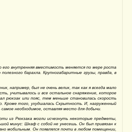
 но его внутренняя вместимость меняется по мере роста
полезного барахла. Крупногабаритные грузы, правда, в
ик, например, был не очень велик, так как я
всегда
мало
сть, учитывалось и все остальное снаряжение, которое
вал
рюкзак
или
пояс
, тем меньше становилась скорость
о. Кроме того, ухудшалась
С
крытность. И, нагруженный
шь самое необходимое, оставляя место для добычи.
ерти из
Рюкзака
могли исчезнуть некоторые предметы,
ьшой минус:
Ш
каф с собой не унесешь. Он был привязан к
овно мобильным. Он появлялся почти в любом помещении,