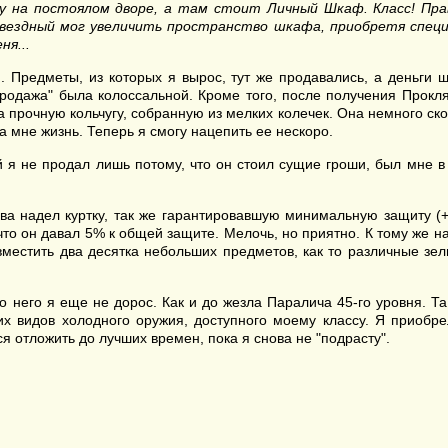
у на
постоялом дворе, а там стоит Личный
Ш
каф. Класс! Пр
вездный мог увеличить пространство шкафа, приобретя специ
ня...
 Предметы, из которых я вырос, тут же продавались, а деньги
Продажа" была колоссальной. Кроме того, после получения Прокля
 прочную кольчугу, собранную из мелких колечек. Она немного ско
а мне жизнь. Теперь я смогу нацепить ее нескоро.
й я не продал лишь потому, что он стоил сущие гроши, был мне в 
ова надел куртку, так же гарантировавшую минимальную защиту (+
 что он давал 5% к общей защите. Мелочь, но приятно. К тому же 
вместить два десятка небольших предметов, как то различные зе
о него я еще не дорос. Как и до жезла Паралича 45-го уровня. Т
х видов холодного оружия, доступного моему классу. Я приобрел
ся отложить до лучших времен, пока я снова не "подрасту".