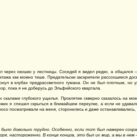
ал через окошко у лестницы. Соседей я видел редко, а общался 
 этажа как можно тише. Предательски заскрипели рассохшиеся доск
утонул в клубах предрассветного тумана. Он не был плотным, но
ор, пока я не доберусь до Эльфийского квартала.
и скалами глубокого ущелья. Проклятие скверно сказалось на мое
их я спешил скрыться в ближайшем переулке, а если не удавало
 косо посматривали на меня, сторонились и даже останавливались
было довольно трудно. Особенно, если тот был намерен сохр
воря, настороженно. В конце концов, это был их мир, а мы в н