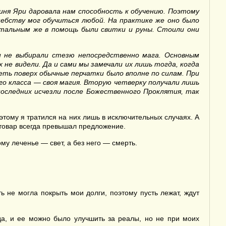
гиня Яри даровала
нам
способность к обучению. Поэтому
шебству мог обучиться любой. На практике же оно было
стальным же в помощь были свитки
и руны
. Стоили они
и не выбирали стезю непосредственно мага.
Основным
 не видели.
Да и сами мы
замечали их
лишь тогда, когда
еть поверх обычные перчатки было вполне по силам. При
го класса — своя магия. Вторую четверку получали лишь
 последних исчезли после Божественного Проклятия, так
этому я тратился на них лишь в исключительных случаях. А
й товар всегда превышал предложение.
му леченье — свет, а без него — смерть.
не могла покрыть мои долги, поэтому пусть лежат, ждут
а, и ее можно было улучшить за реалы, но не при моих