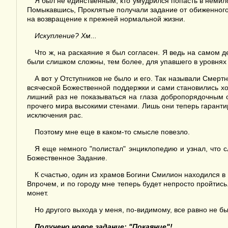
Я был не единственным, кто умудрился попасть в немилос
Помыкавшись, Проклятые получали задание от обиженного
на возвращение к прежней нормальной жизни.
Искупление? Хм...
Что ж, на раскаяние я был согласен. Я ведь на самом д
были слишком сложны, тем более, для упавшего в уровнях 
А вот у Отступников не было и его. Так называли Смер
всяческой Божественной поддержки и сами становились хоз
лишний раз не показываться на глаза добропорядочным об
прочего мира высокими стенами. Лишь они теперь гаранти
исключения рас.
Поэтому мне еще в каком-то смысле повезло.
Я еще немного "полистал" энциклопедию и узнал, что 
Божественное Задание.
К счастью, один из храмов Богини Смилион находился в
Впрочем, и по городу мне теперь будет непросто пройтись
монет.
Но другого выхода у меня, по-видимому, все равно не был
Получено новое задание: "Покаяние"
!