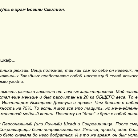
нуть в храм Богини Смилион
.
 шкаф...
етника рюкзак
. Вещь полезная, так как
сам по себе он невелик,
аченных Звездных представлял собой настоящий склад всякого 
ько угодно.
стимость
рюкзака
зависела от
личных
характеристик. Мой загашн
н стал еще меньше и был рассчитан на 2
0
кг
ОБЩЕГО
веса.
То е
не Инвентарем Быстрого Доступа и прочее. Ч
ем больше я наби
ижность на
7
5%. То есть, я мог все это тащить, но ме-е-едленн
 мостовой
медный котел
. Поэтому на "дело" я брал с собой ли
 Персональный (или Личный) Ш
каф и
С
окровищница. После см
С
окровищницы было неприкосновенно. Имелся, правда, один бол
о было сначала до него добраться. И в то же время, он был усл