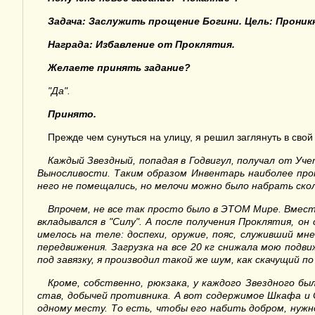
Задача:
Заслужить
прощение Богини.
Цель: Проник
Награда: Избавление от Проклятия.
Желаете принять задание?
"Да".
Принято.
Прежде чем сунуться на улицу, я решил заглянуть в свой
Каждый Звездный, попадая в Годвигул, получал от Уч
Вы
носливости. Таким образом Инвентарь наиболее прок
него не помещались, но мелочи можно было набрать скол
Впрочем, не все так просто было в ЭТОМ Мире. Вме
вкладывался в "
Силу
". А после получения Проклятия, о
имелось на теле: доспехи, оружие, пояс, служивший м
передвижения. Загрузка на все 2
0
кг снижала мою подв
под завязку, я производил такой же шум, как скачущ
ий
по
Кроме, собственно,
рюкзака
, у каждого
Звездного
был
став, добыче
й противника. А вот содержимое Ш
кафа и
одному месту. То есть, чтобы его набить добром, нужн