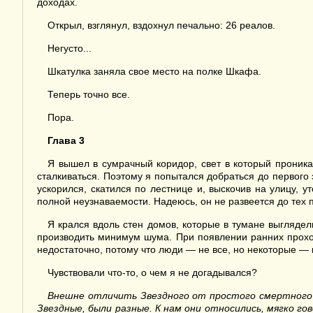
доходах.
Открыл, взглянул, вздохнул печально: 26 реалов.
Негусто...
Шкатулка заняла свое место на полке Шкафа.
Теперь точно все.
Пора.
Глава 3
Я вышел в сумрачный коридор, свет в который проник
сталкиваться. Поэтому я попытался добраться до первого
ускорился, скатился по лестнице и, выскочив на улицу, 
полной неузнаваемости. Надеюсь, он не развеется до тех п
Я крался вдоль стен домов, которые в тумане выглядел
производить минимум шума. При появлении ранних прохож
недостаточно, потому что люди — не все, но некоторые —
Чувствовали что-то, о чем я не догадывался?
Внешне отличить Звездного от простого смертного 
Звездные, были разные. К нам они относились, мягко го