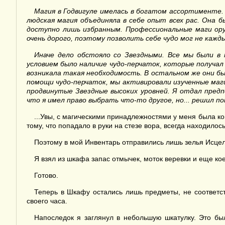
Магия в
Годвигуле
имелась в богатом ассортименте. У
людская магия объединяла в себе опыт всех рас. Она 
доступно лишь избранным. Профессиональные маги ор
очень
дорого, поэтому позволить себе чудо мог
не кажды
Иначе дело обстояло со Звездными. Все мы были в
условием было наличие чудо-перчаток, которые получал 
возникала такая необходимость. В остальном же они бы
помощи чудо-перчаток, мы активировали изученные маги
продвинутые
Звездные
высоких уровней. Я отдал предп
что я имел право выбрать что-то другое, но... решил п
...Увы, с магическими принадлежностями у меня была ко
тому, что попадало в руки на стезе вора, всегда находило
Поэтому в мой Инвентарь отправились лишь зелья Исцеле
Я взял из шкафа запас отмычек, моток веревки и еще кое
Готово.
Теперь в Шкафу остались лишь предметы, не соответс
своего часа.
Напоследок я заглянул в небольшую шкатулку. Это бы