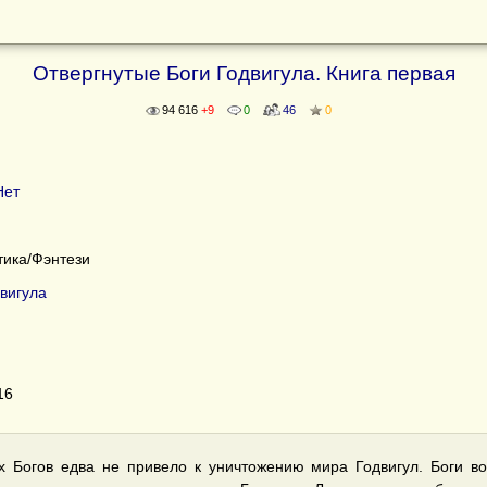
Отвергнутые Боги Годвигула. Книга первая
94 616
+9
0
46
0
Нет
ика/Фэнтези
вигула
16
х Богов едва не привело к уничтожению мира Годвигул. Боги 