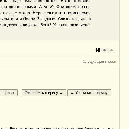
и эльфы, гномы и оборотни... На протяжении
были долговечными. А Боги? Они внимательно
жаться не могло. Неразрешимые противоречия
ием они избрали Звездных. Считается, что в
е подозревали даже Боги? Условно закончено.
QRCode
Следующая глава
ть. Если у меня на хвосте висели преследователи, мне