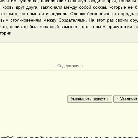
еся им существа, населявшие Годвигул. Люди и орки, гоблины 
 кровь друг друга, заключали между собой союзы, которые не 
открыто, но помогая исподволь. Однако бесконечно это продол
вым столкновениям между Создателями. На этот раз своим оруд
 что, если это был коварный замысел того, о чьем присутствии н
тории.
↓ Содержание ↓
любой части города при условии, что мне не угрожает опаснос