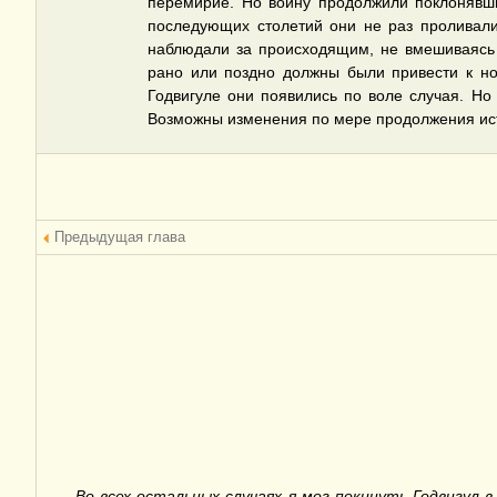
перемирие. Но войну продолжили поклонявши
последующих столетий они не раз проливали
наблюдали за происходящим, не вмешиваясь 
рано или поздно должны были привести к но
Годвигуле они появились по воле случая. Но
Возможны изменения по мере продолжения ис
Предыдущая глава
Во всех остальных случаях я мог покинуть
Годвигул
в 