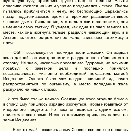
жужжащую тучу, принялись кружить над его головой. Альгой
опасливо косился на них и упрямо продвигался к скале. Пчелы
пытались приблизиться к нему, но беспомощно шарахались
назад, подстегиваемые время от времени рвавшимися вверх
языками дыма. Лишь поняв, что цель атаки недостижима, они
изменили свою тактику. Я увидел, как одна из пчел зависла на
месте, как она изогнула тельце, раздался чавкающий звук, и в
Альгоя полетело остроконечное жало, впившееся алхимику в
плечо.
— Ой!— воскликнул от неожиданности алхимик. Он вырвал
жало длиной сантиметров пяти и раздраженно отбросил его в
сторону. Не знаю, насколько просело его Здоровье, но алхимик
позабыл о заветной цели и поспешно принялся
восстанавливать жизненно необходимый показатель магией
Исцеления. Однако было уже поздно: пчелиный яд начал
распространяться по организму, а место попадания жала
распухало на наших глазах.
И это было только начало. Следующее жало угодило Альгою
в спину. Ему пришлось изрядно изогнуться, чтобы избавиться от
инородного предмета. Но пока он возился с одним жалом,
прилетели два новых. И снова алхимику пришлось налечь на
зелья Исцеления.
— Беги оттуда!— закричала ему Сэнвен, все еще не решаясь