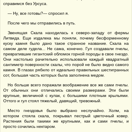
справимся без Урсуса.
— Ну, все готовы?— спросил я.
После чего мы отправились в путь.
Звенящая Скала находилась к северо-западу от фермы
Литвида. Еще издалека мы поняли, почему бесформенному
куску камня было дано такое странное название. Скала на
самом деле гудела... Не сама, конечно. Гул создавали пчелы,
превратившие гигантский обломок горной породы в свое гнездо.
Они настолько рачительно использовали каждый квадратный
сантиметр поверхности скалы, что порой не было видно самого
камня. В глазах рябило от идеально правильных шестигранных
сот, большая часть которых была заполнена медом.
Но больше всего поражали воображение все же сами пчелы.
От обычных они отличались своими размерами. Эти были
крупные, величиной с кулак, с большими плотным крыльями.
Оттого и гул стоял тяжелый, давящий, тревожный.
Место гнездовья было выбрано неслучайно. Холм, на
котором стояла скала, покрывал пестрый цветочный ковер.
Растения были такими же крупными, как и сами пчелы, и
просто сочились нектаром.