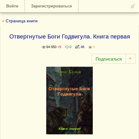
Войти
Зарегистрироваться
Страница книги
Отвергнутые Боги Годвигула. Книга первая
94 650
+9
0
46
0