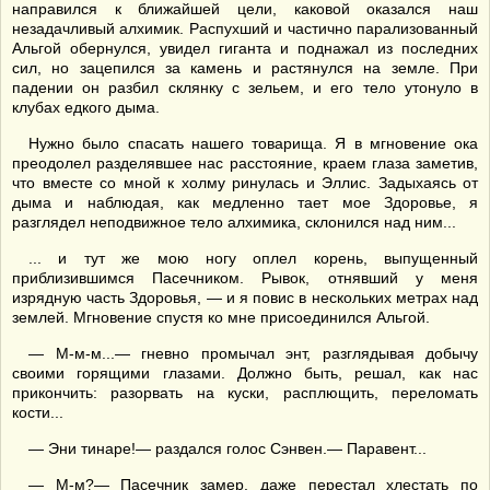
направился к ближайшей цели, каковой оказался наш
незадачливый алхимик. Распухший и частично парализованный
Альгой обернулся, увидел гиганта и поднажал из последних
сил, но зацепился за камень и растянулся на земле. При
падении он разбил склянку с зельем, и его тело утонуло в
клубах едкого дыма.
Нужно было спасать нашего товарища. Я в мгновение ока
преодолел разделявшее нас расстояние, краем глаза заметив,
что вместе со мной к холму ринулась и Эллис. Задыхаясь от
дыма и наблюдая, как медленно тает мое Здоровье, я
разглядел неподвижное тело алхимика, склонился над ним...
... и тут же мою ногу оплел корень, выпущенный
приблизившимся Пасечником. Рывок, отнявший у меня
изрядную часть Здоровья, — и я повис в нескольких метрах над
землей. Мгновение спустя ко мне присоединился Альгой.
— М-м-м...— гневно промычал энт, разглядывая добычу
своими горящими глазами. Должно быть, решал, как нас
прикончить: разорвать на куски, расплющить, переломать
кости...
— Эни тинаре!— раздался голос Сэнвен.— Паравент...
— М-м?— Пасечник замер, даже перестал хлестать по