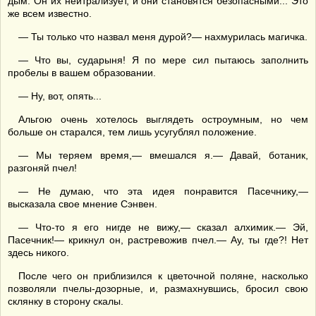
дым. Он их нейтрализует, и они становятся безопасными... Это
же всем известно.
— Ты только что назвал меня дурой?— нахмурилась магичка.
— Что вы, сударыня! Я по мере сил пытаюсь заполнить
пробелы в вашем образовании.
— Ну, вот, опять...
Альгою очень хотелось выглядеть остроумным, но чем
больше он старался, тем лишь усугублял положение.
— Мы теряем время,— вмешался я.— Давай, ботаник,
разгоняй пчел!
— Не думаю, что эта идея понравится Пасечнику,—
высказала свое мнение Сэнвен.
— Что-то я его нигде не вижу,— сказал алхимик.— Эй,
Пасечник!— крикнул он, растревожив пчел.— Ау, ты где?! Нет
здесь никого.
После чего он приблизился к цветочной поляне, насколько
позволяли пчелы-дозорные, и, размахнувшись, бросил свою
склянку в сторону скалы.