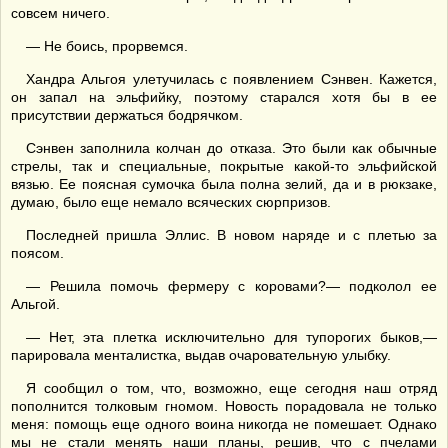
совсем ничего.
— Не боись, прорвемся.
Хандра Альгоя улетучилась с появлением Сэнвен. Кажется,
он запал на эльфийку, поэтому старался хотя бы в ее
присутствии держаться бодрячком.
Сэнвен заполнила колчан до отказа. Это были как обычные
стрелы, так и специальные, покрытые какой-то эльфийской
вязью. Ее поясная сумочка была полна зелий, да и в рюкзаке,
думаю, было еще немало всяческих сюрпризов.
Последней пришла Эллис. В новом наряде и с плетью за
поясом.
— Решила помочь фермеру с коровами?— подколол ее
Альгой.
— Нет, эта плетка исключительно для тупорогих быков,—
парировала менталистка, выдав очаровательную улыбку.
Я сообщил о том, что, возможно, еще сегодня наш отряд
пополнится толковым гномом. Новость порадовала не только
меня: помощь еще одного воина никогда не помешает. Однако
мы не стали менять наши планы, решив, что с пчелами