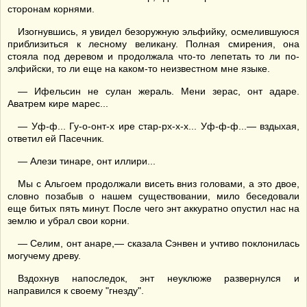
сторонам корнями.
Изогнувшись, я увидел безоружную эльфийку, осмелившуюся
приблизиться к лесному великану. Полная смирения, она
стояла под деревом и продолжала что-то лепетать то ли по-
элфийски, то ли еще на каком-то неизвестном мне языке.
— Ифельсин не сулан жераль. Мени зерас, онт адаре.
Аватрем кире марес...
— Уф-ф... Гу-о-онт-х ире стар-рх-х-х... Уф-ф-ф...— вздыхая,
ответил ей Пасечник.
— Алези тинаре, онт иллири...
Мы с Альгоем продолжали висеть вниз головами, а это двое,
словно позабыв о нашем существовании, мило беседовали
еще битых пять минут. После чего энт аккуратно опустил нас на
землю и убрал свои корни.
— Селим, онт анаре,— сказала Сэнвен и учтиво поклонилась
могучему древу.
Вздохнув напоследок, энт неуклюже развернулся и
направился к своему "гнезду".