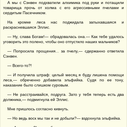
А мы с Сэнвен подхватили алхимика под руки и потащили
товарища прочь от холма с его агрессивными пчелами и
сердитым Пасечником.
На кромке леса нас поджидала запыхавшаяся и
раскрасневшаяся Эллис.
— Ну, слава Богам!— обрадовалась она.— Как тебе удалось
уговорить это полено, чтобы оно отпустило наших мальчиков?
— Попросила прощения... за пчелу,— сдержанно ответила
Сэнвен.
— Всего-то?!
— И получила штраф: целый месяц я буду лишена помощи
леса,— обреченно добавила эльфийка. Судя по ее тону,
наказание было слишком суровым.
— Не расстраивайся, подруга. Зато у тебя теперь есть два
должника,— подмигнула ей Эллис.
Мне пришлось согласно кивнуть.
— Но ведь воск мы так и не добыли?— вздохнула эльфийка.