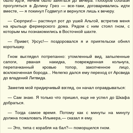
было идти, нечем было заняться до вечера. Поборов соблазн
прогуляться в Долину Грез — все-таки, договаривались идти
вместе, — я покинул Годвигул и вернулся лишь к вечеру.
— Сюрприз!— растянул рот до ушей Альгой, встретив меня
на крыльце фермерского дома. Рядом с ним стоял гном, с
которым мы познакомились в Восточной шахте.
— Привет, Урсус!— поздоровался я и приятельски обнял
коротышку.
Гном выглядел потрепанно: утомленный вид, запыленные
сапоги, рваная накидка, поврежденная кольчуга,
перепачканный кровью топор, закопченное лицо,
всклокоченная борода... Нелегко дался ему переход от Арсвида
до владений Литвида.
Заметив мой придирчивый взгляд, он начал оправдываться:
— Сам знаю. Я только что пришел, еще не успел до Шкафа
добраться.
— Тогда самое время. Потому как с минуты на минуту
должна пожаловать Ильмера,— сказал я ему.
— Это, типа с корабля на бал?— поморщился гном.