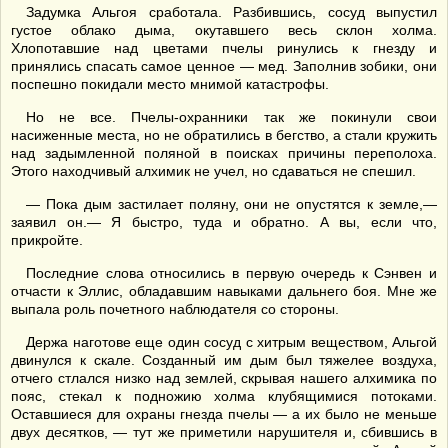
Задумка Альгоя сработала. Разбившись, сосуд выпустил
густое облако дыма, окутавшего весь склон холма.
Хлопотавшие над цветами пчелы ринулись к гнезду и
принялись спасать самое ценное — мед. Заполнив зобики, они
поспешно покидали место мнимой катастрофы.
Но не все. Пчелы-охранники так же покинули свои
насиженные места, но не обратились в бегство, а стали кружить
над задымленной поляной в поисках причины переполоха.
Этого находчивый алхимик не учел, но сдаваться не спешил.
— Пока дым застилает поляну, они не опустятся к земле,—
заявил он.— Я быстро, туда и обратно. А вы, если что,
прикройте.
Последние слова относились в первую очередь к Сэнвен и
отчасти к Эллис, обладавшим навыками дальнего боя. Мне же
выпала роль почетного наблюдателя со стороны.
Держа наготове еще один сосуд с хитрым веществом, Альгой
двинулся к скале. Созданный им дым был тяжелее воздуха,
отчего стлался низко над землей, скрывая нашего алхимика по
пояс, стекал к подножию холма клубящимися потоками.
Оставшиеся для охраны гнезда пчелы — а их было не меньше
двух десятков, — тут же приметили нарушителя и, сбившись в