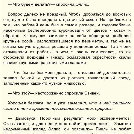
— Что будем делать?— спросила Эллис.
Вопрос далеко не праздный. Чтобы добраться до восковых
сот, нужно было преодолеть цветочный склон. Но проблема в
том, что рабочий день был в самом разгаре, и трудолюбивые
насекомые бесперебойно курсировали от цветов к сотам и
обратно. К тому же внимание на себя обращали наиболее
крупные особи, расположившиеся по периметру, а так же на
ветвях могучего древа, росшего у подножия холма. То ли они
отлынивали от работы, в чем я очень сомневался, то ли
сторожили подходы к гнезду, осматривая окрестности скалы
своими крупными фасеточными глазками.
— Что бы вы без меня делали,— с излишней деловитостью
заявил Альгой и достал из рюкзака тонкостенный сосуд,
заполненный какой-то мутной жидкостью.
— Что это?— настороженно спросила Сэнвен.
Хорошая девочка, но
я уже заметил, что в ней слишком
часто и не ко времени
просыпался
охранник природы
.
— Дымовуха. Побочный результат моих экспериментов.
Оказывается, и для нее можно найти применение.— Заметив
недоуменный взгляд Эллис, он пояснил:— Пчелы не любят