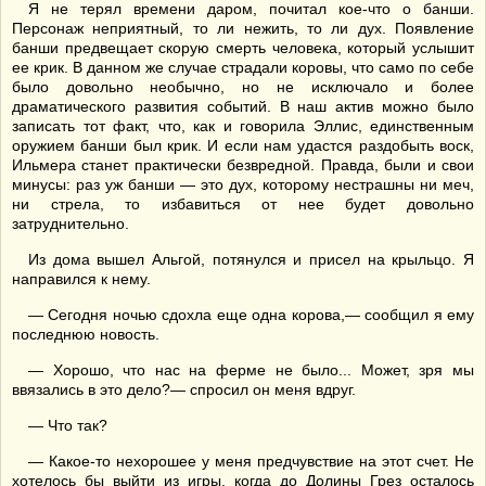
Я не терял времени даром, почитал кое-что о банши.
Персонаж неприятный, то ли нежить, то ли дух. Появление
банши предвещает скорую смерть человека, который услышит
ее крик. В данном же случае страдали коровы, что само по себе
было довольно необычно, но не исключало и более
драматического развития событий. В наш актив можно было
записать тот факт, что, как и говорила Эллис, единственным
оружием банши был крик. И если нам удастся раздобыть воск,
Ильмера станет практически безвредной. Правда, были и свои
минусы: раз уж банши — это дух, которому нестрашны ни меч,
ни стрела, то избавиться от нее будет довольно
затруднительно.
Из дома вышел Альгой, потянулся и присел на крыльцо. Я
направился к нему.
— Сегодня ночью сдохла еще одна корова,— сообщил я ему
последнюю новость.
— Хорошо, что нас на ферме не было... Может, зря мы
ввязались в это дело?— спросил он меня вдруг.
— Что так?
— Какое-то нехорошее у меня предчувствие на этот счет. Не
хотелось бы выйти из игры, когда до Долины Грез осталось