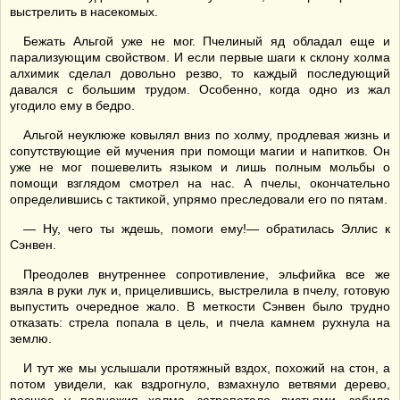
выстрелить в насекомых.
Бежать Альгой уже не мог. Пчелиный яд обладал еще и
парализующим свойством. И если первые шаги к склону холма
алхимик сделал довольно резво, то каждый последующий
давался с большим трудом. Особенно, когда одно из жал
угодило ему в бедро.
Альгой неуклюже ковылял вниз по холму, продлевая жизнь и
сопутствующие ей мучения при помощи магии и напитков. Он
уже не мог пошевелить языком и лишь полным мольбы о
помощи взглядом смотрел на нас. А пчелы, окончательно
определившись с тактикой, упрямо преследовали его по пятам.
— Ну, чего ты ждешь, помоги ему!— обратилась Эллис к
Сэнвен.
Преодолев внутреннее сопротивление, эльфийка все же
взяла в руки лук и, прицелившись, выстрелила в пчелу, готовую
выпустить очередное жало. В меткости Сэнвен было трудно
отказать: стрела попала в цель, и пчела камнем рухнула на
землю.
И тут же мы услышали протяжный вздох, похожий на стон, а
потом увидели, как вздрогнуло, взмахнуло ветвями дерево,