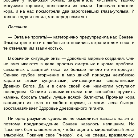
росшее у подножия холма, затрепетало листьями, забило
могучими корнями, полезшими из земли. Треснула плотная
кора, и на нас посмотрели два зароговевших глаза-уголька. И
только тогда я понял, что перед нами энт.
Пасечник...
— Энта не трогать!— категорично предупредила нас Сэнвен.
Эльфы трепетно и с любовью относились к хранителям леса, и
те отвечали им взаимностью.
В обычной ситуации энты — довольно мирные создания. Они
не вмешиваются в дела простых смертных и кроме проблем,
связанных с защитой леса, их больше ничего не интересует.
Однако грубое вторжение в мир дикой природы неизбежно
карается этими существами, считающимися сверстниками
Древних Богов. Да и в силе своей они немногим уступают
последним. Своими лапами-ветками они способны крушить
камень, бросать глыбы лучше всякой баллисты. Прочная кора
защищает их тела от любого оружия, а магия леса быстро
восстанавливает Здоровье древовидного гиганта.
Ни одно разумное существо не осмелится напасть на энта,
поэтому предупреждение Сэнвен казалось излишним. Но
Пасечник был слишком зол, чтобы оценить миролюбивый жест
эльфийки. Покинув свое "гнездо", он, не спеша, вразвалочку,