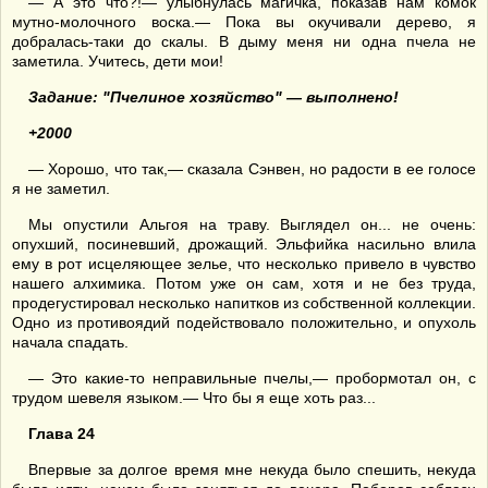
— А это что?!— улыбнулась магичка, показав нам комок
мутно-молочного воска.— Пока вы окучивали дерево, я
добралась-таки до скалы. В дыму меня ни одна пчела не
заметила. Учитесь, дети мои!
Задание: "Пчелиное хозяйство
"
— выполнено
!
+2000
— Хорошо, что так,— сказала Сэнвен, но радости в ее голосе
я не заметил.
Мы опустили Альгоя на траву. Выглядел он... не очень:
опухший, посиневший, дрожащий. Эльфийка насильно влила
ему в рот исцеляющее зелье, что несколько привело в чувство
нашего алхимика. Потом уже он сам, хотя и не без труда,
продегустировал несколько напитков из собственной коллекции.
Одно из противоядий подействовало положительно, и опухоль
начала спадать.
— Это какие-то неправильные пчелы,— пробормотал он, с
трудом шевеля языком.— Что бы я еще хоть раз...
Глава 24
Впервые за долгое время мне некуда было спешить, некуда