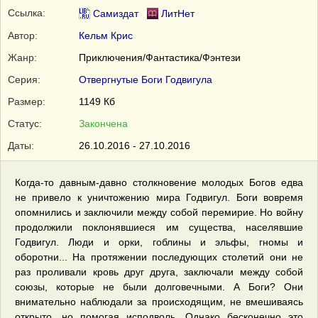
Ссылка:
Самиздат
ЛитНет
Автор:
Кельм Крис
Жанр:
Приключения/Фантастика/Фэнтези
Серия:
Отвергнутые Боги Годвигула
Размер:
1149 Кб
Статус:
Закончена
Даты:
26.10.2016 - 27.10.2016
Когда-то давным-давно столкновение молодых Богов едва
не привело к уничтожению мира Годвигул. Боги вовремя
опомнились и заключили между собой перемирие. Но войну
продолжили поклонявшиеся им существа, населявшие
Годвигул. Люди и орки, гоблины и эльфы, гномы и
оборотни... На протяжении последующих столетий они не
раз проливали кровь друг друга, заключали между собой
союзы, которые не были долговечными. А Боги? Они
внимательно наблюдали за происходящим, не вмешиваясь
открыто, но помогая исподволь. Однако бесконечно это