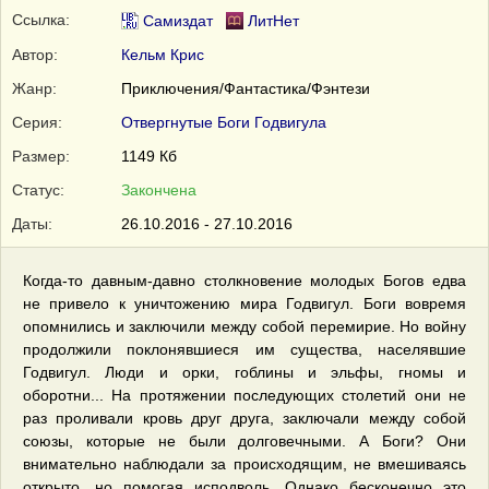
Ссылка:
Самиздат
ЛитНет
Автор:
Кельм Крис
Жанр:
Приключения/Фантастика/Фэнтези
Серия:
Отвергнутые Боги Годвигула
Размер:
1149 Кб
Статус:
Закончена
Даты:
26.10.2016 - 27.10.2016
Когда-то давным-давно столкновение молодых Богов едва
не привело к уничтожению мира Годвигул. Боги вовремя
опомнились и заключили между собой перемирие. Но войну
продолжили поклонявшиеся им существа, населявшие
Годвигул. Люди и орки, гоблины и эльфы, гномы и
оборотни... На протяжении последующих столетий они не
раз проливали кровь друг друга, заключали между собой
союзы, которые не были долговечными. А Боги? Они
внимательно наблюдали за происходящим, не вмешиваясь
открыто, но помогая исподволь. Однако бесконечно это