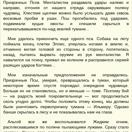
Призрачных Псов. Менталистка раздавала удары налево и
направо, отгоняя от нашего отряда окруживших поляну
чудовищ. Хлесткие щелчки можно было услышать даже сквозь
восковые пробки в ушах. Псы прогибались под ударами,
поджимали куцые хвосты и спешили скрыться в
перекатывавшемся по-над землей тумане...
Мне удалось прикончить еще одного пса. Собака на лету
поймала конец плетки Эллис, уперлась ногами в землю и,
отчаянно мотая головой из стороны в сторону, попятилась
назад, пытаясь вырвать оружие из рук менталистки. Я
навалился на псину, прижал ее коленом и расправился серией
разящих ударов Когтями...
Мои изначальные предположения не оправдались.
Призрачные Псы, умирая, превращались в туман, который
некоторое время спустя порождал очередное чудовище.
Больше их не становилось, но и меньше — тоже. Поэтому бой
— на радость моей покровительнице — мог продолжаться
сколь угодно долго. Чтобы положить этому конец, мы должны
были уничтожить первопричину тумана — Ильмеру. Однако
банши скрылась в лесу и не показывалась нам на глаза.
Альгой все же воспользовался Жидким огнем,
расплескавшимся по поляне пылающими лужами. Сразу стало