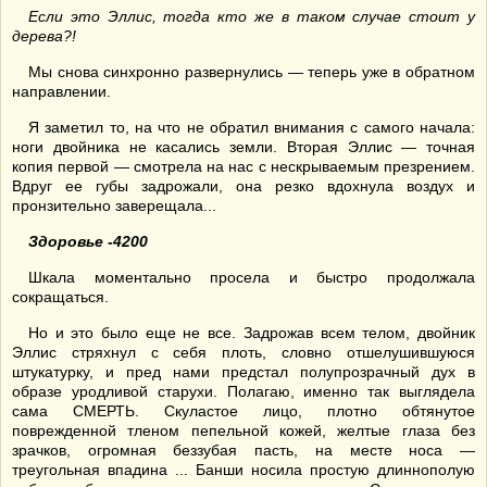
Если это Эллис, тогда кто же в таком случае стоит у
дерева?!
Мы снова синхронно развернулись — теперь уже в обратном
направлении.
Я заметил то, на что не обратил внимания с самого начала:
ноги двойника не касались земли. Вторая Эллис — точная
копия первой — смотрела на нас с нескрываемым презрением.
Вдруг ее губы задрожали, она резко вдохнула воздух и
пронзительно заверещала...
Здоровье -4200
Шкала моментально просела и быстро продолжала
сокращаться.
Но и это было еще не все. Задрожав всем телом, двойник
Эллис стряхнул с себя плоть, словно отшелушившуюся
штукатурку, и пред нами предстал полупрозрачный дух в
образе уродливой старухи. Полагаю, именно так выглядела
сама СМЕРТЬ. Скуластое лицо, плотно обтянутое
поврежденной тленом пепельной кожей, желтые глаза без
зрачков, огромная беззубая пасть, на месте носа —
треугольная впадина ... Банши носила простую длиннополую