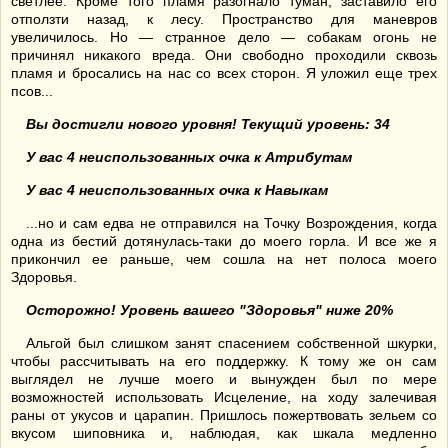
светлее. Кроме того пламя разогнало туман, заставило его
отползти назад, к лесу. Пространство для маневров
увеличилось. Но — странное дело — собакам огонь не
причинял никакого вреда. Они свободно проходили сквозь
пламя и бросались на нас со всех сторон. Я уложил еще трех
псов...
Вы достигли нового уровня! Текущий уровень: 34
У вас 4 неиспользованных очка к Атрибутам
У вас 4 неиспользованных очка к Навыкам
...но и сам едва не отправился на Точку Возрождения, когда
одна из бестий дотянулась-таки до моего горла. И все же я
прикончил ее раньше, чем сошла на нет полоса моего
Здоровья.
Осторожно! Уровень вашего "Здоровья" ниже 20%
Альгой был слишком занят спасением собственной шкурки,
чтобы рассчитывать на его поддержку. К тому же он сам
выглядел не лучше моего и вынужден был по мере
возможностей использовать Исцеление, на ходу залечивая
раны от укусов и царапин. Пришлось пожертвовать зельем со
вкусом шиповника и, наблюдая, как шкала медленно