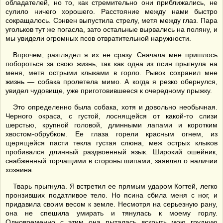
обладателей, но то, как стремительно они приближались, не
сулило ничего хорошего. Расстояние между нами быстро
сокращалось. Сэнвен выпустила стрелу, метя между глаз. Пара
угольков тут же погасла, зато остальные вырвались на поляну, и
мы увидели огромных псов отвратительной наружности.
Впрочем, разглядел я их не сразу. Сначала мне пришлось
побороться за свою жизнь, так как одна из псин прыгнула на
меня, метя острыми клыками в горло. Рывок сохранил мне
жизнь — собака пролетела мимо. А когда я резко обернулся,
увидел чудовище, уже приготовившееся к очередному прыжку.
Это определенно была собака, хотя и довольно необычная.
Черного окраса, с густой, лоснящейся от какой-то слизи
шерстью, крупной головой, длинными лапами и коротким
хвостом-обрубком. Ее глаза горели красным огнем, из
щерящейся пасти текла густая слюна, меж острых клыков
пробивался длинный раздвоенный язык. Широкий ошейник,
снабженный торчащими в стороны шипами, заявлял о наличии
хозяина.
Тварь прыгнула. Я встретил ее прямым ударом Когтей, легко
пронзивших податливое тело. Но псина сбила меня с ног, и
придавила своим весом к земле. Несмотря на серьезную рану,
она не спешила умирать и тянулась к моему горлу.
Одновременно с этим она пыталась вскрыть мою грудную