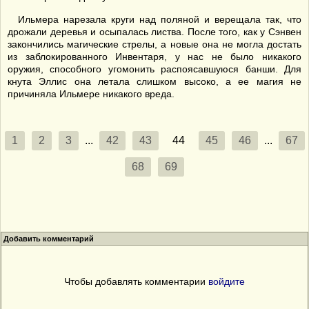
Ильмера нарезала круги над поляной и верещала так, что
дрожали деревья и осыпалась листва. После того, как у Сэнвен
закончились магические стрелы, а новые она не могла достать
из заблокированного Инвентаря, у нас не было никакого
оружия, способного угомонить распоясавшуюся банши. Для
кнута Эллис она летала слишком высоко, а ее магия не
причиняла Ильмере никакого вреда.
1
2
3
...
42
43
44
45
46
...
67
68
69
Добавить комментарий
Чтобы добавлять комментарии
войдите