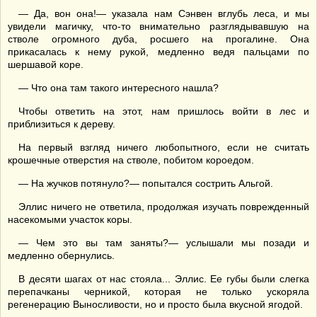
— Да, вон она!— указала нам Сэнвен вглубь леса, и мы
увидели магичку, что-то внимательно разглядывавшую на
стволе огромного дуба, росшего на прогалине. Она
прикасалась к нему рукой, медленно ведя пальцами по
шершавой коре.
— Что она там такого интересного нашла?
Чтобы ответить на этот, нам пришлось войти в лес и
приблизиться к дереву.
На первый взгляд ничего любопытного, если не считать
крошечные отверстия на стволе, побитом короедом.
— На жучков потянуло?— попытался сострить Альгой.
Эллис ничего не ответила, продолжая изучать поврежденный
насекомыми участок коры.
— Чем это вы там заняты?— услышали мы позади и
медленно обернулись.
В десяти шагах от нас стояла... Эллис. Ее губы были слегка
перепачканы черникой, которая не только ускоряла
регенерацию Выносливости, но и просто была вкусной ягодой.