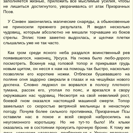
заполняется жизнью, приложить все мыслимые усилия, чтобы
не лишиться достигнутого, уворачиваясь от атак Призрачных
Псов.
У Сэнвен закончились магические снаряды, а обыкновенные
не приносили прежнего результата. Я видел несколько
чудовищ, которым абсолютно не мешали торчавшие из боков
стрелы. Эллис тоже заметно выдохлась, и щелчки плетки
слышались уже не так часто.
Как гром среди ясного неба раздался воинственный рев
появившегося, наконец, Урсуса. На гнома было любо-дорого
посмотреть. Вскинув над головой топор и прикрывая грудь
новым щитом, он несся к нам на помощь так быстро, насколько
позволяли его короткие ножки. Отблески бушевавшего на
поляне огня задорно сверкали в глазах и на чешуйках нового
доспеха. Словно ледокол он ворвался в полосу плотного
тумана, рассек его, утопая по пояс, и врезался в свору
окружавших нас чудовищ. Несмотря на свой невеликий рост,
боевой гном оказался настоящей машиной смерти. Топор
замелькал со скоростью ветряной мельницы в ненастную
погоду. Почуяв более сильного противника, Призрачные Псы
оставили нас в покое и всей сворой набросились на
неугомонного коротышку. Но не тут-то было! Их клыки
оказались не в состоянии прокусить прочную броню. К тому же
лишь немногим удавалось приблизиться к Урсусу вплотную.