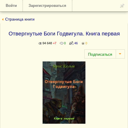
Войти
Зарегистрироваться
Страница книги
Отвергнутые Боги Годвигула. Книга первая
94 648
+7
0
46
0