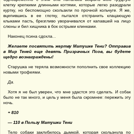
клетку крепкими длинными когтями, которые легко разодрали
куртку, но беспомощно скользили по прочной кольчуге. Я же,
вцепившись в ее глотку, пытался отстранить клацающую
клыками пасть, брезгливо уворачивался от капавшей на лицо
слюны и бил хищника в бок острыми клинками.
Наконец псина сдохла...
Желаете посвятить жертву Матушке Тени? Отправив
в Мир Теней еще девять
Призрачных Псов
, вы будете
щедро вознаграждены!
Старушка не теряла возможности пополнить свое коллекцию
новыми трофеями.
Да.
Хотя я не был уверен, что мне удастся это сделать. И собак
было не так много, и цель у меня была скромнее: пережить эту
ночь.
+ 81
0
— 1
10 в Пользу Матушки Тени
Тело собаки заклубилось дымкой, которая скользнула по