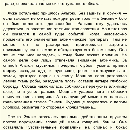
траве, снова став частью сизого туманного облака...
Хуже остальных пришлось Альгою. Без защиты и оружия —
если таковым не считать нож для резки трав — в ближнем бою
он был полностью дееспособен. Раньше ему удавалось
держаться на расстоянии от эпицентра сражения. Но в этот раз
он оказался в самой гуще событий, когда невозможно
применить его знаменитые алхимические препараты. Тем не
менее, он не растерялся, приготовился встретить
прижимавшуюся к земле и обходившую его боком псину. Она
же не спешила нападать, и тому была веская причина. На
самом деле она лишь отвлекала внимание алхимика. За
спиной Альгоя сгустился, почернел клубок тумана, принял
форму исчадия ада, и чудовище, резко оттолкнувшись от
земли, прыгнуло парню на спину. Мощная лапа разорвала
легкую ткань робы, разодрала плоть, оставив четыре глубоких
борозды. Собака наклонилась, собираясь перекусить алхимику
шею, но я успел раньше. Мощным ударом ноги я сбросил
псину со спины товарища. А в следующий момент ее настигла
гравированная стрела Сэнвен. Чудовище взорвалось с легким
хлопком, разметав по сторонам клочки тумана...
Плетка Эллис оказалась довольно действенным оружием
против порождений зловещей магии коварной банши. Она
оставляла чувствительные подпалины на спинах и боках