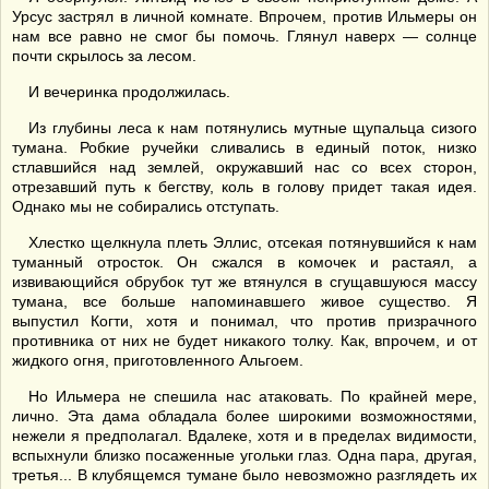
Урсус застрял в личной комнате. Впрочем, против Ильмеры он
нам все равно не смог бы помочь. Глянул наверх — солнце
почти скрылось за лесом.
И вечеринка продолжилась.
Из глубины леса к нам потянулись мутные щупальца сизого
тумана. Робкие ручейки сливались в единый поток, низко
стлавшийся над землей, окружавший нас со всех сторон,
отрезавший путь к бегству, коль в голову придет такая идея.
Однако мы не собирались отступать.
Хлестко щелкнула плеть Эллис, отсекая потянувшийся к нам
туманный отросток. Он сжался в комочек и растаял, а
извивающийся обрубок тут же втянулся в сгущавшуюся массу
тумана, все больше напоминавшего живое существо. Я
выпустил Когти, хотя и понимал, что против призрачного
противника от них не будет никакого толку. Как, впрочем, и от
жидкого огня, приготовленного Альгоем.
Но Ильмера не спешила нас атаковать. По крайней мере,
лично. Эта дама обладала более широкими возможностями,
нежели я предполагал. Вдалеке, хотя и в пределах видимости,
вспыхнули близко посаженные угольки глаз. Одна пара, другая,
третья... В клубящемся тумане было невозможно разглядеть их