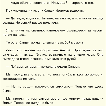
— Когда обычно появляется Ильмера?— спросил я его.
При упоминании имени банши, фермер вздрогнул.
— Да, ведь, когда как. Бывает, на закате, а то и после захода
солнца. Но всякий раз до полуночи.
Я взглянул на светило, наполовину скрывшееся за лесом,
потом на часы.
То есть, банши могла появиться в любой момент.
-Чего это она?— пробормотал Альгой. Проследив за его
взглядом, я увидел Эллис, возникшую на опушке леса. Она
выглядела взволнованной и махала нам рукой.
— Пойдем, узнаем,— пожала плечами Сэнвен.
Мы тронулись с места, но пока огибали куст жимолости,
менталистка исчезла.
— Не понял...— нахмурился алхимик.— Только что здесь
была.
Мы стояли на том самом месте, где минуту назад видели
Эллис. Теперь ее нигде не было.