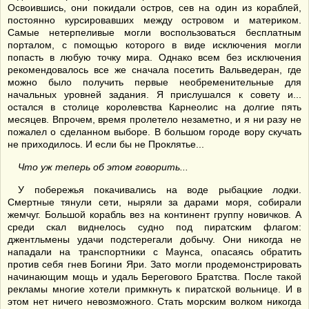
Освоившись, они покидали остров, сев на один из кораблей,
постоянно курсировавших между островом и материком.
Самые нетерпеливые могли воспользоваться бесплатным
порталом, с помощью которого в виде исключения могли
попасть в любую точку мира. Однако всем без исключения
рекомендовалось все же сначала посетить Вальведеран, где
можно было получить первые необременительные для
начальных уровней задания. Я прислушался к совету и...
остался в столице королевства Карнеолис на долгие пять
месяцев. Впрочем, время пролетело незаметно, и я ни разу не
пожалел о сделанном выборе. В большом городе вору скучать
не приходилось. И если бы не Проклятье...
Что уж теперь об этом говорить...
У побережья покачивались на воде рыбацкие лодки.
Смертные тянули сети, ныряли за дарами моря, собирали
жемчуг. Большой корабль вез на континент группу новичков. А
среди скал виднелось судно под пиратским флагом:
джентльмены удачи подстерегали добычу. Они никогда не
нападали на транспортники с Маунса, опасаясь обратить
против себя гнев Богини Яри. Зато могли продемонстрировать
начинающим мощь и удаль Берегового Братства. После такой
рекламы многие хотели примкнуть к пиратской вольнице. И в
этом нет ничего невозможного. Стать морским волком никогда