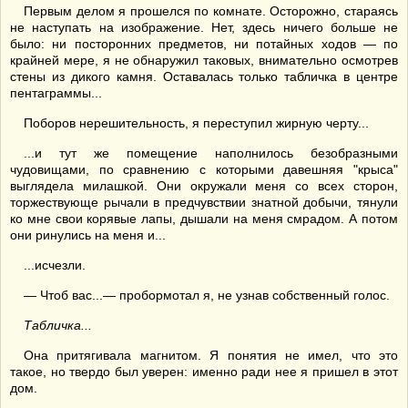
Первым делом я прошелся по комнате. Осторожно, стараясь
не наступать на изображение. Нет, здесь ничего больше не
было: ни посторонних предметов, ни потайных ходов — по
крайней мере, я не обнаружил таковых, внимательно осмотрев
стены из дикого камня. Оставалась только табличка в центре
пентаграммы...
Поборов нерешительность, я переступил жирную черту...
...и тут же помещение наполнилось безобразными
чудовищами, по сравнению с которыми давешняя "крыса"
выглядела милашкой. Они окружали меня со всех сторон,
торжествующе рычали в предчувствии знатной добычи, тянули
ко мне свои корявые лапы, дышали на меня смрадом. А потом
они ринулись на меня и...
...исчезли.
— Чтоб вас...— пробормотал я, не узнав собственный голос.
Табличка...
Она притягивала магнитом. Я понятия не имел, что это
такое, но твердо был уверен: именно ради нее я пришел в этот
дом.