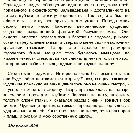
Однажды я видел обращение одного из их представителей,
пойманного в окрестностях Вальведерана и доставленного на
потеху публике в столицу королевства. Так вот, это был не
оборотень — могу поспорить на что угодно. Передо мной
стояло нечто иное. Какое-то демоническое существо,
созданное извращенной фантазией безумного мага. Оно
сидело напротив, отрезав путь к бегству из подвала, рычало,
оскалив треугольные клыки, и сверлило меня своими колючими
красными глазками. Теперь оно выросло до размеров
годовалого бычка, мощное тело бугрилось мышцами, по
нижней челюсти стекала липкая слюна, длинный толстый хвост
нетерпеливо взбивал пыль, годами копившуюся на полу.
Стоило мне подумать: "Интересно было бы посмотреть, как
оно будет обратно сжиматься в крысу?", как, клацнув клыками,
чудовище прыгнуло на меня. Двигалось оно не очень быстро, и
я успел отскочить в сторону. Тварь приземлилась на четыре
конечности, прочертив глубокие борозды на полу, покрытом
толстым слоем глины. Я оказался рядом с ней и вонзил в бок
кинжал. Чудовище протяжно взвыло, проворно развернулось и
ударило меня лапой. Когти прошлись по плечу, легко распоров
и плащ, и рубаху, и мою собственную шкуру...
Здоровье -800