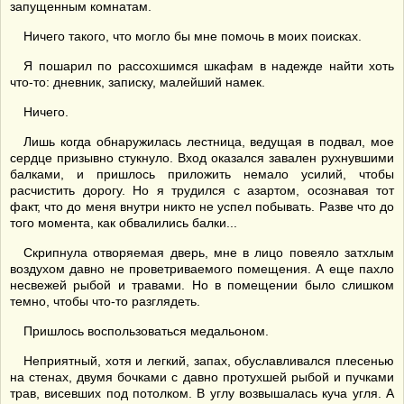
запущенным комнатам.
Ничего такого, что могло бы мне помочь в моих поисках.
Я пошарил по рассохшимся шкафам в надежде найти хоть
что-то: дневник, записку, малейший намек.
Ничего.
Лишь когда обнаружилась лестница, ведущая в подвал, мое
сердце призывно стукнуло. Вход оказался завален рухнувшими
балками, и пришлось приложить немало усилий, чтобы
расчистить дорогу. Но я трудился с азартом, осознавая тот
факт, что до меня внутри никто не успел побывать. Разве что до
того момента, как обвалились балки...
Скрипнула отворяемая дверь, мне в лицо повеяло затхлым
воздухом давно не проветриваемого помещения. А еще пахло
несвежей рыбой и травами. Но в помещении было слишком
темно, чтобы что-то разглядеть.
Пришлось воспользоваться медальоном.
Неприятный, хотя и легкий, запах, обуславливался плесенью
на стенах, двумя бочками с давно протухшей рыбой и пучками
трав, висевших под потолком. В углу возвышалась куча угля. А