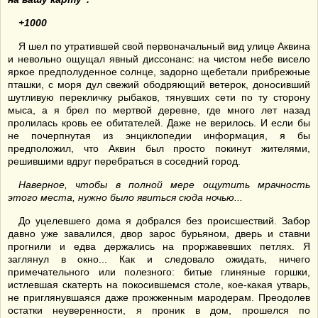
+1000
Я шел по утратившей свой первоначальный вид улице Аквина
и невольно ощущал явный диссонанс: на чистом небе висело
яркое предполуденное солнце, задорно щебетали прибрежные
пташки, с моря дул свежий ободряющий ветерок, доносивший
шутливую перекличку рыбаков, тянувших сети по ту сторону
мыса, а я брел по мертвой деревне, где много лет назад
пролилась кровь ее обитателей. Даже не верилось. И если бы
не почерпнутая из энциклопедии информация, я бы
предположил, что Аквин был просто покинут жителями,
решившими вдруг перебраться в соседний город.
Наверное, чтобы в полной мере ощутить мрачность
этого места, нужно было явиться сюда ночью...
До уцелевшего дома я добрался без происшествий. Забор
давно уже завалился, двор зарос бурьяном, дверь и ставни
прогнили и едва держались на проржавевших петлях. Я
заглянул в окно... Как и следовало ожидать, ничего
примечательного или полезного: битые глиняные горшки,
истлевшая скатерть на покосившемся столе, кое-какая утварь,
не приглянувшаяся даже прожженным мародерам. Преодолев
остатки неуверенности, я проник в дом, прошелся по