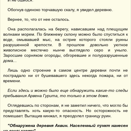
И не ошибся.
Обогнув одиноко торчавшую скалу, я увидел деревню.
Вернее, то, что от нее осталось.
Она располагалась на берегу, нависавшем над плещущим
волнами морем. По ближнему склону можно было спуститься к
воде, омывавшей мыс, на острие которого стояли руины
разрушенной крепости. В прошлом довольно уютное
живописное местечко нынче выглядело серо и уныло.
Заросшие сорняком огороды, обгоревшие и полуразрушенные
дома...
Лишь одно строение в самом центре деревни почти не
пострадало ни от бушевавшего здесь некогда пожара, ни от
времени.
Если здесь и можно было еще обнаружить какие-то следы
пребывания
Арвен
а Гурита, то только
в этом доме.
Оглядевшись по сторонам, я не заметил ничего, что могло бы
представлять хоть какую-то опасность. Но осторожность не
помешает. Вытащив кинжал, я преодолел границу руин.
"Обнаружена деревня Аквин. Населенный пункт нанесен
на вашу карту".