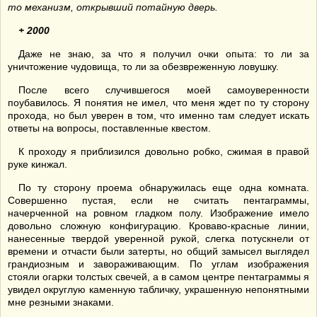
то механизм, открывший потайную дверь.
+ 2000
Даже не знаю, за что я получил очки опыта: то ли за
уничтожение чудовища, то ли за обезвреженную ловушку.
После всего случившегося моей самоуверенности
поубавилось. Я понятия не имел, что меня ждет по ту сторону
прохода, но был уверен в том, что именно там следует искать
ответы на вопросы, поставленные квестом.
К проходу я приблизился довольно робко, сжимая в правой
руке кинжал.
По ту сторону проема обнаружилась еще одна комната.
Совершенно пустая, если не считать пентаграммы,
начерченной на ровном гладком полу. Изображение имело
довольно сложную конфигурацию. Кроваво-красные линии,
нанесенные твердой уверенной рукой, слегка потускнели от
времени и отчасти были затерты, но общий замысел выглядел
грандиозным и завораживающим. По углам изображения
стояли огарки толстых свечей, а в самом центре пентаграммы я
увидел округлую каменную табличку, украшенную непонятными
мне резными знаками.