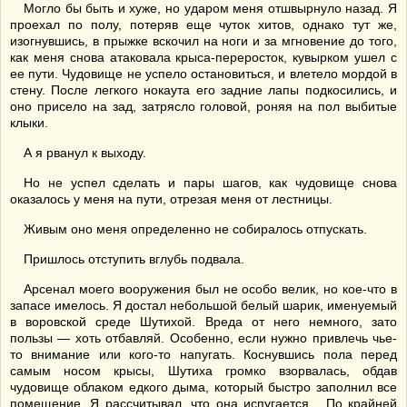
Могло бы быть и хуже, но ударом меня отшвырнуло назад. Я
проехал по полу, потеряв еще чуток хитов, однако тут же,
изогнувшись, в прыжке вскочил на ноги и за мгновение до того,
как меня снова атаковала крыса-переросток, кувырком ушел с
ее пути. Чудовище не успело остановиться, и влетело мордой в
стену. После легкого нокаута его задние лапы подкосились, и
оно присело на зад, затрясло головой, роняя на пол выбитые
клыки.
А я рванул к выходу.
Но не успел сделать и пары шагов, как чудовище снова
оказалось у меня на пути, отрезая меня от лестницы.
Живым оно меня определенно не собиралось отпускать.
Пришлось отступить вглубь подвала.
Арсенал моего вооружения был не особо велик, но кое-что в
запасе имелось. Я достал небольшой белый шарик, именуемый
в воровской среде Шутихой. Вреда от него немного, зато
пользы — хоть отбавляй. Особенно, если нужно привлечь чье-
то внимание или кого-то напугать. Коснувшись пола перед
самым носом крысы, Шутиха громко взорвалась, обдав
чудовище облаком едкого дыма, который быстро заполнил все
помещение. Я рассчитывал, что она испугается... По крайней