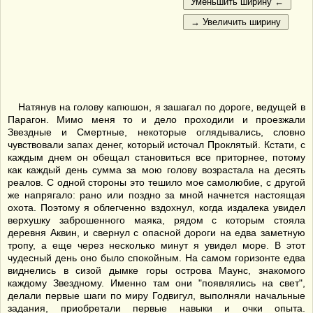
Натянув на голову капюшон, я зашагал по дороге, ведущей в
Парагон. Мимо меня то и дело проходили и проезжали
Звездные и Смертные, некоторые оглядывались, словно
чувствовали запах денег, который источал Проклятый. Кстати, с
каждым днем он обещал становиться все приторнее, потому
как каждый день сумма за мою голову возрастала на десять
реалов. С одной стороны это тешило мое самолюбие, с другой
же напрягало: рано или поздно за мной начнется настоящая
охота. Поэтому я облегченно вздохнул, когда издалека увидел
верхушку заброшенного маяка, рядом с которым стояла
деревня Аквин, и свернул с опасной дороги на едва заметную
тропу, а еще через несколько минут я увидел море. В этот
чудесный день оно было спокойным. На самом горизонте едва
виднелись в сизой дымке горы острова Маунс, знакомого
каждому Звездному. Именно там они "появлялись на свет",
делали первые шаги по миру Годвигул, выполняли начальные
задания, приобретали первые навыки и очки опыта.