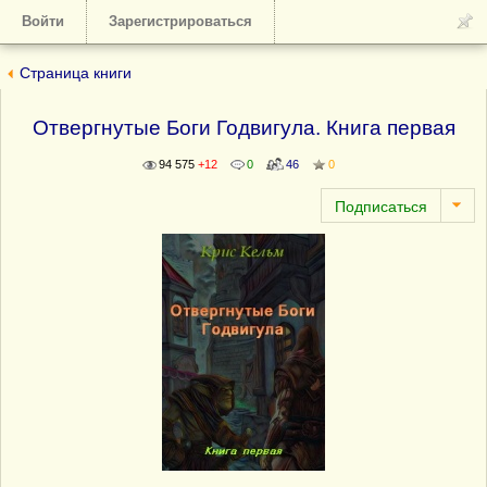
Войти
Зарегистрироваться
Страница книги
Отвергнутые Боги Годвигула. Книга первая
94 575
+12
0
46
0