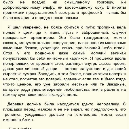
было не поздно ни смышленому торговцу, ни
добропорядочному эльфу, ни кровожадному орку. В пираты
принимали представителей всех рас и профессий — лишь бы
было желание и определенные навыки.
Я шел уверенно, не боясь сбиться с пути: тропинка вела
прямо к цели, да и маяк, пусть и заброшенный, служил
прекрасным ориентиром. Это было грандиозное, можно
сказать, монументальное сооружение, сложенное из массивных
каменных блоков, уходящее ввысь пронзающей небо иглой.
Стоя у его подножия даже самый могучий великан
почувствовал бы себя ничтожным карликом. Я прошелся вдоль
почерневших от времени стен, заглянул внутрь сквозь проем,
давно уже лишенный двери — полное запустение и дышащий
сыростью сумрак. Заходить, а тем более, подниматься наверх я
не стал, посчитав это потерей времени: если там и было когда
что-то ценное, его уже забрали местные или те Звездные,
которые ради удовлетворения любопытства или в расчете на
наживу суют свои носы в каждую щель.
Деревня должна была находиться где-то неподалеку. С
площадки перед маяком я ее не видел, но предположил, что
тропинка, уходившая дальше на юго-восток, могла вести
именно в Аквин.