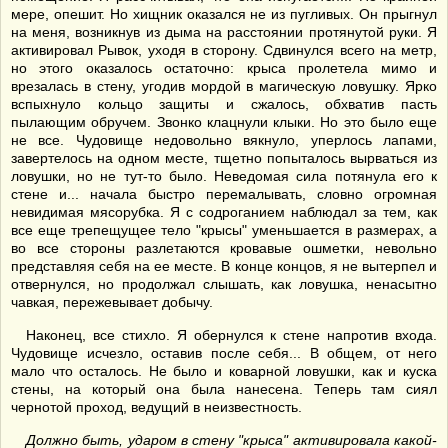
мере, опешит. Но хищник оказался не из пугливых. Он прыгнул
на меня, возникнув из дыма на расстоянии протянутой руки. Я
активировал Рывок, уходя в сторону. Сдвинулся всего на метр,
но этого оказалось остаточно: крыса пролетела мимо и
врезалась в стену, угодив мордой в магическую ловушку. Ярко
вспыхнуло кольцо защиты и сжалось, обхватив пасть
пылающим обручем. Звонко клацнули клыки. Но это было еще
не все. Чудовище недовольно вякнуло, уперлось лапами,
завертелось на одном месте, тщетно попыталось вырваться из
ловушки, но не тут-то было. Неведомая сила потянула его к
стене и... начала быстро перемалывать, словно огромная
невидимая мясорубка. Я с содроганием наблюдал за тем, как
все еще трепещущее тело "крысы" уменьшается в размерах, а
во все стороны разлетаются кровавые ошметки, невольно
представляя себя на ее месте. В конце концов, я не вытерпел и
отвернулся, но продолжал слышать, как ловушка, ненасытно
чавкая, пережевывает добычу.
Наконец, все стихло. Я обернулся к стене напротив входа.
Чудовище исчезло, оставив после себя... В общем, от него
мало что осталось. Не было и коварной ловушки, как и куска
стены, на который она была нанесена. Теперь там сиял
чернотой проход, ведущий в неизвестность.
Должно быть, ударом в стену "крыса" активировала какой-