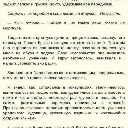
задних лапках и грызла что-то, удерживаемое передними.
Сколько я их перебил в свое время на Маунсе... Не счесть.
— Кыш отсюда!— шикнул я, но крыса даже глазом не
моргнула.
Тогда я взял с кучи кусок угля и, прицелившись, швырнул его
в грызуна. Попал. Крыса пискнула и отлетела к стене. При этом
она выронила из лап какую-то щепку, возможно занесенную
мною на обуви в подвал. Свое недовольство она выразила
необычным урчанием. И вдруг затряслась, завизжала и...
начала стремительно расти.
Зрелище это было настолько отталкивающим, непривычным,
что у меня на голове зашевелились волосы.
Я видел, как, сотрясаясь в конвульсиях, увеличивалось,
вытягивалось ее тощее тело, как удлинились лапы, а вместе с
ними и когти стали в несколько раз крупнее и опаснее. Но
самые разительные перемены произошли с головой.
Привычная крысиная мордочка превратилась в пасть ужасного
уродливого чудовища, усаженную крупными и чрезвычайно
острыми клыками.
К востоку от Карнеолиса за рекой Курон обитали оборотни.