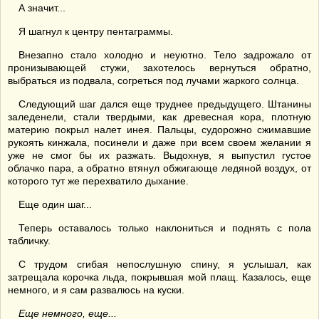
А значит...
Я шагнул к центру пентаграммы.
Внезапно стало холодно и неуютно. Тело задрожало от
пронизывающей стужи, захотелось вернуться обратно,
выбраться из подвала, согреться под лучами жаркого солнца.
Следующий шаг дался еще труднее предыдущего. Штанины
заледенели, стали твердыми, как древесная кора, плотную
материю покрыл налет инея. Пальцы, судорожно сжимавшие
рукоять кинжала, посинели и даже при всем своем желании я
уже не смог бы их разжать. Выдохнув, я выпустил густое
облачко пара, а обратно втянул обжигающе ледяной воздух, от
которого тут же перехватило дыхание.
Еще один шаг...
Теперь оставалось только наклониться и поднять с пола
табличку.
С трудом сгибая непослушную спину, я услышал, как
затрещала корочка льда, покрывшая мой плащ. Казалось, еще
немного, и я сам развалюсь на куски.
Еще немного, еще...