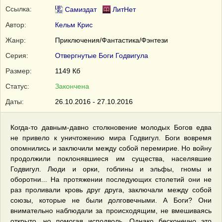
Ссылка:
Самиздат
ЛитНет
Автор:
Кельм Крис
Жанр:
Приключения/Фантастика/Фэнтези
Серия:
Отвергнутые Боги Годвигула
Размер:
1149 Кб
Статус:
Закончена
Даты:
26.10.2016 - 27.10.2016
Когда-то давным-давно столкновение молодых Богов едва
не привело к уничтожению мира Годвигул. Боги вовремя
опомнились и заключили между собой перемирие. Но войну
продолжили поклонявшиеся им существа, населявшие
Годвигул. Люди и орки, гоблины и эльфы, гномы и
оборотни... На протяжении последующих столетий они не
раз проливали кровь друг друга, заключали между собой
союзы, которые не были долговечными. А Боги? Они
внимательно наблюдали за происходящим, не вмешиваясь
открыто, но помогая исподволь. Однако бесконечно это