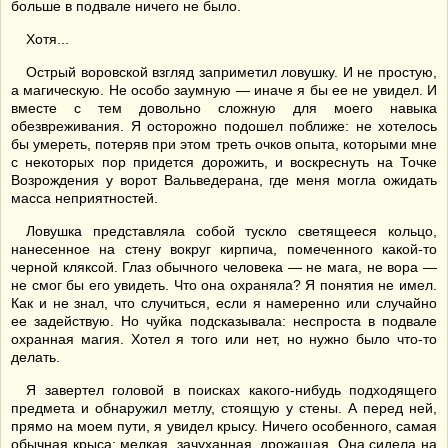
больше в подвале ничего не было.
Хотя...
Острый воровской взгляд заприметил ловушку. И не простую,
а магическую. Не особо заумную — иначе я бы ее не увидел. И
вместе с тем довольно сложную для моего навыка
обезвреживания. Я осторожно подошел поближе: не хотелось
бы умереть, потеряв при этом треть очков опыта, которыми мне
с некоторых пор придется дорожить, и воскреснуть на Точке
Возрождения у ворот Вальведерана, где меня могла ожидать
масса неприятностей.
Ловушка представляла собой тускло светящееся кольцо,
нанесенное на стену вокруг кирпича, помеченного какой-то
черной кляксой. Глаз обычного человека — не мага, не вора —
не смог бы его увидеть. Что она охраняла? Я понятия не имел.
Как и не знал, что случиться, если я намеренно или случайно
ее задействую. Но чуйка подсказывала: неспроста в подвале
охранная магия. Хотел я того или нет, но нужно было что-то
делать.
Я завертел головой в поисках какого-нибудь подходящего
предмета и обнаружил метлу, стоящую у стены. А перед ней,
прямо на моем пути, я увидел крысу. Ничего особенного, самая
обычная крыса: мелкая, зачуханная, дрожащая. Она сидела на