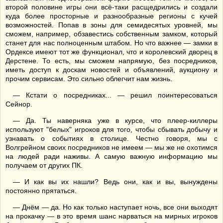
второй половине игры они всё-таки расщедрились и создали
куда более просторные и разнообразные регионы с кучей
возможностей. Попав в зоны для семидесятых уровней, мы
сможем, например, обзавестись собственным замком, который
станет для нас полноценным штабом. Но что важнее — замки в
Ордексе имеют тот же функционал, что и королевский дворец в
Дерстене. То есть, мы сможем напрямую, без посредников,
иметь доступ к доскам новостей и объявлений, аукциону и
прочим сервисам. Это сильно облегчит нам жизнь.
— Кстати о посредниках... — решил поинтересоваться
Сейнор.
— Да. Ты наверняка уже в курсе, что плеер-киллеры
используют "белых" игроков для того, чтобы сбывать добычу и
узнавать о событиях в столице. Честно говоря, мы с
Волгрейном своих посредников не имеем — мы же не охотимся
на людей ради наживы. А самую важную информацию мы
получаем от других ПК.
— И как вы их нашли? Ведь они, как и вы, вынуждены
постоянно прятаться.
— Днём — да. Но как только наступает ночь, все они выходят
на прокачку — в это время шанс нарваться на мирных игроков