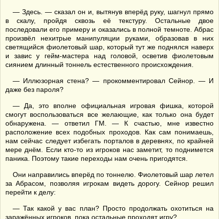
— Здесь. — сказал он и, вытянув вперёд руку, шагнул прямо
в скалу, пройдя сквозь её текстуру. Остальные двое
последовали его примеру и оказались в полной темноте. Абрас
произвёл нехитрые манипуляции руками, образовав в них
светящийся фиолетовый шар, который тут же поднялся наверх
и завис у гейм-мастера над головой, осветив фиолетовым
сиянием длинный тоннель естественного происхождения.
— Иллюзорная стена? — прокомментировал Сейнор. — И
даже без пароля?
— Да, это вполне официальная игровая фишка, которой
смогут воспользоваться все желающие, как только она будет
обнаружена. — ответил ГМ. — К счастью, мне известно
расположение всех подобных проходов. Как сам понимаешь,
нам сейчас следует избегать порталов в деревнях, по крайней
мере днём. Если кто-то из игроков нас заметит, то поднимется
паника. Поэтому такие переходы нам очень пригодятся.
Они направились вперёд по тоннелю. Фиолетовый шар летел
за Абрасом, позволяя игрокам видеть дорогу. Сейнор решил
перейти к делу:
— Так какой у вас план? Просто продолжать охотиться на
заражённых игроков, пока остальные проходят игру?