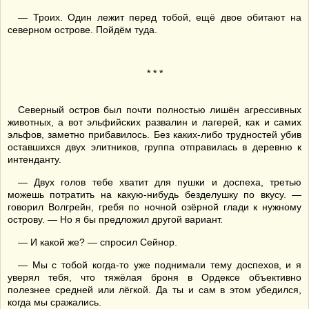
— Троих. Один лежит перед тобой, ещё двое обитают на
северном острове. Пойдём туда.
* * *
Северный остров был почти полностью лишён агрессивных
животных, а вот эльфийских развалин и лагерей, как и самих
эльфов, заметно прибавилось. Без каких-либо трудностей убив
оставшихся двух элитников, группа отправилась в деревню к
интенданту.
— Двух голов тебе хватит для пушки и доспеха, третью
можешь потратить на какую-нибудь безделушку по вкусу. —
говорил Волгрейн, гребя по ночной озёрной глади к нужному
острову. — Но я бы предложил другой вариант.
— И какой же? — спросил Сейнор.
— Мы с тобой когда-то уже поднимали тему доспехов, и я
уверял тебя, что тяжёлая броня в Ордексе объективно
полезнее средней или лёгкой. Да ты и сам в этом убедился,
когда мы сражались.