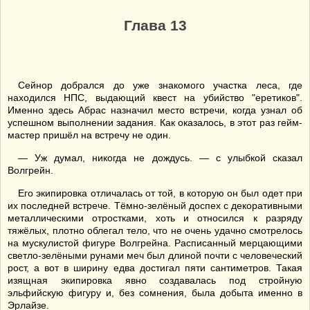
Глава 13
Сейнор добрался до уже знакомого участка леса, где
находился НПС, выдающий квест на убийство "еретиков".
Именно здесь Абрас назначил место встречи, когда узнал об
успешном выполнении задания. Как оказалось, в этот раз гейм-
мастер пришёл на встречу не один.
— Уж думал, никогда не дождусь. — с улыбкой сказал
Волгрейн.
Его экипировка отличалась от той, в которую он был одет при
их последней встрече. Тёмно-зелёный доспех с декоративными
металлическими отростками, хоть и относился к разряду
тяжёлых, плотно облегал тело, что не очень удачно смотрелось
на мускулистой фигуре Волгрейна. Расписанный мерцающими
светло-зелёными рунами меч был длиной почти с человеческий
рост, а вот в ширину едва достигал пяти сантиметров. Такая
изящная экипировка явно создавалась под стройную
эльфийскую фигуру и, без сомнения, была добыта именно в
Эрлайзе.