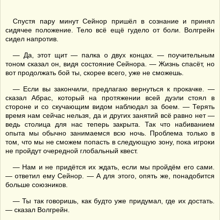
Спустя пару минут Сейнор пришёл в сознание и принял
сидячее положение. Тело всё ещё гудело от боли. Волгрейн
сидел напротив.
— Да, этот щит — палка о двух концах. — поучительным
тоном сказал он, видя состояние Сейнора. — Жизнь спасёт, но
вот продолжать бой ты, скорее всего, уже не сможешь.
— Если вы закончили, предлагаю вернуться к прокачке. —
сказал Абрас, который на протяжении всей дуэли стоял в
стороне и со скучающим видом наблюдал за боем. — Терять
время нам сейчас нельзя, да и других занятий всё равно нет —
ведь столица для нас теперь закрыта. Так что набиванием
опыта мы обычно занимаемся всю ночь. Проблема только в
том, что мы не сможем попасть в следующую зону, пока игроки
не пройдут очередной глобальный квест.
— Нам и не придётся их ждать, если мы пройдём его сами.
— ответил ему Сейнор. — А для этого, опять же, понадобится
больше союзников.
— Ты так говоришь, как будто уже придумал, где их достать.
— сказал Волгрейн.