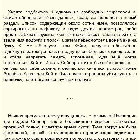
Хьялта подбежала к одному из свободных секретарей и,
скачав обновления базы данных, сразу же перешла в новый
раздел. Список, содержащий около сотни имён, позволялось
сортировать по алфавиту и ряду других параметров, либо
просто забивать нужное имя в строку поиска. Сначала Хьялта
ввела имя подруги в поиск, а затем пересмотрела все имена на
букву К. Не обнаружив там Кейти, девушка облегчённо
вздохнула, затем уселась на одну из свободных скамеек в зале
и стала напрягать память, вспоминая, куда ещё могла
отправиться Кейти. Искать Сейнора точно было бесполезно —
он был сам себе хозяин, и сейчас мог качаться в любой точке
Эрлайза. А вот для Кейти было очень странным уйти куда-то в
одиночку, не отписавшись лучшей подруге.
* * *
Ночная прогулка по лесу ощущалась непривычно. Последние
три недели Сейнор, как и большинство игроков, занимался
прокачкой только в светлое время суток. Тьма вокруг не была
кромешной, но всё же существенно ограничивала видимость.
Как и ожидалось, игроки вокруг полностью отсутствовали, и вся