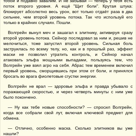
тобой и подавно завалим. И не забывай — теперь у тебя есть
поток второго уровня. А ещё "Щит боли". Крутая штука:
блокирует абсолютно весь урон, вот только отдаёт раза в два
сильнее, чем второй уровень потока. Так что используй его
только в крайних случаях. Пошли.
Волгрейн вынул меч и зашагал к элитнику, активируя сразу
второй уровень потока. Сейнор последовал за ним и, решив не
мелочиться, тоже запустил второй уровень. Сильная боль
заструилась по всему телу, но, как и в прошлый раз, эффект
маски не позволил утратить контроль, и Сейнор начал
атаковать эльфа мощными выпадами, пользуясь тем, что
Волгрейн уже взял агро на себя. Абрас тем временем включил
первый уровень, сморщившись при этом от боли, и принялся
бросать во врага фиолетовые сгустки энергии.
Волгрейн не врал — здоровье эльфа и правда убывало с
поражающей скоростью, и через четверть минуты с ним уже
было покончено.
— Ну как тебе новые способности? — спросил Волгрейн,
когда все собрали свой лут, включая ключевой предмет для
обмена.
— Отлично, особенно маска. Сколько элитников вы уже
нашли?