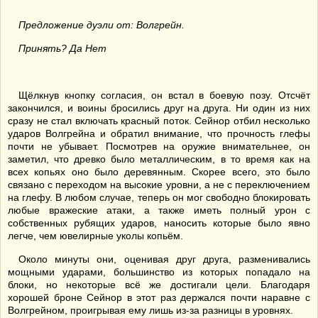
Предложение дуэли от: Волгрейн.
Принять? Да Нет
Щёлкнув кнопку согласия, он встал в боевую позу. Отсчёт
закончился, и воины бросились друг на друга. Ни один из них
сразу не стал включать красный поток. Сейнор отбил несколько
ударов Волгрейна и обратил внимание, что прочность глефы
почти не убывает. Посмотрев на оружие внимательнее, он
заметил, что древко было металлическим, в то время как на
всех копьях оно было деревянным. Скорее всего, это было
связано с переходом на высокие уровни, а не с переключением
на глефу. В любом случае, теперь он мог свободно блокировать
любые вражеские атаки, а также иметь полный урон с
собственных рубящих ударов, наносить которые было явно
легче, чем ювелирные уколы копьём.
Около минуты они, оценивая друг друга, разменивались
мощными ударами, большинство из которых попадало на
блоки, но некоторые всё же достигали цели. Благодаря
хорошей броне Сейнор в этот раз держался почти наравне с
Волгрейном, проигрывая ему лишь из-за разницы в уровнях.