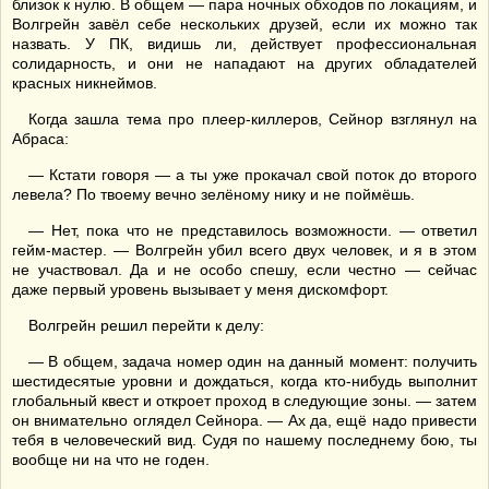
близок к нулю. В общем — пара ночных обходов по локациям, и
Волгрейн завёл себе нескольких друзей, если их можно так
назвать. У ПК, видишь ли, действует профессиональная
солидарность, и они не нападают на других обладателей
красных никнеймов.
Когда зашла тема про плеер-киллеров, Сейнор взглянул на
Абраса:
— Кстати говоря — а ты уже прокачал свой поток до второго
левела? По твоему вечно зелёному нику и не поймёшь.
— Нет, пока что не представилось возможности. — ответил
гейм-мастер. — Волгрейн убил всего двух человек, и я в этом
не участвовал. Да и не особо спешу, если честно — сейчас
даже первый уровень вызывает у меня дискомфорт.
Волгрейн решил перейти к делу:
— В общем, задача номер один на данный момент: получить
шестидесятые уровни и дождаться, когда кто-нибудь выполнит
глобальный квест и откроет проход в следующие зоны. — затем
он внимательно оглядел Сейнора. — Ах да, ещё надо привести
тебя в человеческий вид. Судя по нашему последнему бою, ты
вообще ни на что не годен.