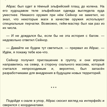
Абрас был одет в тёмный эльфийский плащ до колена. На
его худощавом теле эльфийская одежда выглядела куда
уместнее. Никакого оружия при нём Сейнор не заметил, но
знал, что некоторые маги в качестве оружия используют
специальные перчатки. Возможно, гейм-мастер был как раз из
их числа.
— И не дождался бы, если бы не эта история с багом. —
недовольно ответил Сейнор.
— Давайте не будем тут светиться. — прервал их Абрас. —
Идём, я покажу тебе кое-что.
Сейнор получил приглашение в группу, и они втроём
направились на север, в сторону скального массива, который
считался непроходимым и, вероятно, был запасён
разработчиками для внедрения в будущем новых территорий.
* * *
Подойдя к скале в упор, Абрас скосил взгляд на интерфейс и
сверился с координатами.