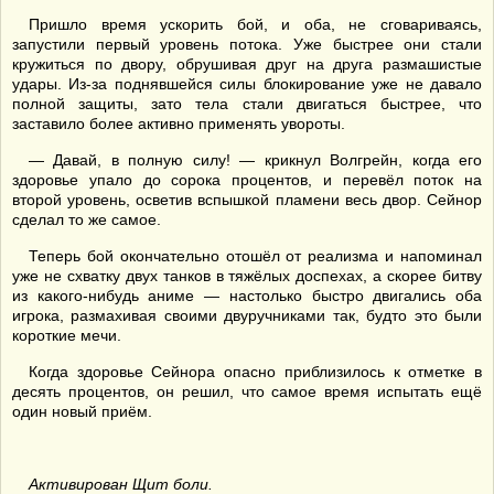
Пришло время ускорить бой, и оба, не сговариваясь,
запустили первый уровень потока. Уже быстрее они стали
кружиться по двору, обрушивая друг на друга размашистые
удары. Из-за поднявшейся силы блокирование уже не давало
полной защиты, зато тела стали двигаться быстрее, что
заставило более активно применять увороты.
— Давай, в полную силу! — крикнул Волгрейн, когда его
здоровье упало до сорока процентов, и перевёл поток на
второй уровень, осветив вспышкой пламени весь двор. Сейнор
сделал то же самое.
Теперь бой окончательно отошёл от реализма и напоминал
уже не схватку двух танков в тяжёлых доспехах, а скорее битву
из какого-нибудь аниме — настолько быстро двигались оба
игрока, размахивая своими двуручниками так, будто это были
короткие мечи.
Когда здоровье Сейнора опасно приблизилось к отметке в
десять процентов, он решил, что самое время испытать ещё
один новый приём.
Активирован Щит боли.