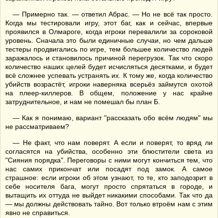
— Примерно так. — ответил Абрас. — Но не всё так просто.
Когда мы тестировали игру, этот баг, как и сейчас, впервые
проявился в Олмароге, когда игроки перевалили за сороковой
уровень. Сначала это были единичные случаи, но чем дальше
тестеры продвигались по игре, тем большее количество людей
заражалось и становилось причиной перегрузок. Так что скоро
количество наших целей будет исчисляться десятками, и будет
всё сложнее успевать устранять их. К тому же, когда количество
убийств возрастёт, игроки наверняка всерьёз займутся охотой
на плеер-киллеров. В общем, положение у нас крайне
затруднительное, и нам не помешал бы план Б.
— Как я понимаю, вариант "рассказать обо всём людям" мы
не рассматриваем?
— Не факт, что нам поверят. А если и поверят, то вряд ли
согласятся на убийства, особенно эти блюстители света из
"Сияния порядка". Переговоры с ними могут кончиться тем, что
нас самих прикончат или посадят под замок. А самое
страшное: если игроки об этом узнают, то те, кто заподозрит в
себе носителя бага, могут просто спрятаться в городе, и
вытащить их оттуда не выйдет никакими способами. Так что да
— мы должны действовать тайно. Вот только втроём нам с этим
явно не справиться.