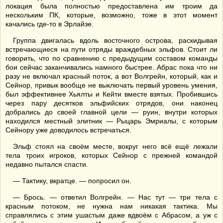
локация была полностью предоставлена им троим да
нескольким ПК, которые, возможно, тоже в этот момент
качались где-то в Эрлайзе.
Группа двигалась вдоль восточного острова, раскидывая
встречающиеся на пути отряды враждебных эльфов. Стоит ли
говорить, что по сравнению с предыдущим составом команды
бои сейчас заканчивались намного быстрее. Абрас пока что ни
разу не включал красный поток, а вот Волгрейн, который, как и
Сейнор, привык вообще не выключать первый уровень умения,
был эффективнее Хьялты и Кейти вместе взятых. Пробившись
через пару десятков эльфийских отрядов, они наконец
добрались до своей главной цели — руин, внутри которых
находился местный элитник — Рыцарь Эмриалы, с которым
Сейнору уже доводилось встречаться.
Эльф стоял на своём месте, вокруг него всё ещё лежали
тела троих игроков, которых Сейнор с прежней командой
недавно пытался спасти.
— Тактику, вкратце. — попросил он.
— Брось. — ответил Волгрейн. — Нас тут — три тела с
красным потоком, не нужна нам никакая тактика. Мы
справлялись с этим ушастым даже вдвоём с Абрасом, а уж с