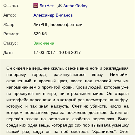
Ссылка:
ЛитНет
AuthorToday
Автор:
Александр Виланов
Жанр:
ЛитРПГ
,
Боевое фэнтези
Размер:
529 Кб
Статус:
Закончена
Даты:
17.03.2017 - 10.06.2017
Он сидел на вершине скалы, свесив вниз ноги и разглядывая
панораму города, раскинувшегося внизу. Никнейм,
окрашенный в красный цвет, висел над головой вечным
напоминанием о пролитой крови. Крови людей, которые уже
не проснутся ни в игре, ни в реальном мире. Он открыл
интерфейс персонажа и в который раз посмотрел на цифру,
которую и так знал наизусть. Счетчик убийств, число на
котором перевалило уже за несколько десятков. Затем он
перевёл взгляд на остальные свойства персонажа. Была
среди них одна вещь, которая до сих пор вызывала усмешку
всякий раз, когда он на неё смотрел. "Хранитель". Этот