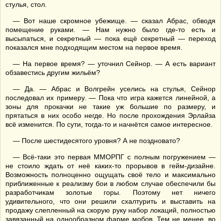
стулья, стол.
— Вот наше скромное убежище. — сказал Абрас, обводя
помещение руками. — Нам нужно было где-то есть и
высыпаться, и секретный — пока ещё секретный — переход
показался мне подходящим местом на первое время.
— На первое время? — уточнил Сейнор. — А есть вариант
обзавестись другим жильём?
— Да. — Абрас и Волгрейн уселись на стулья, Сейнор
последовал их примеру. — Пока что игра кажется линейной, а
зоны для прокачки не такие уж большие по размеру, и
прятаться в них особо негде. Но после прохождения Эрлайза
всё изменится. По сути, тогда-то и начнётся самое интересное.
— После шестидесятого уровня? А не поздновато?
— Всё-таки это первая ММОРПГ с полным погружением —
не стоило ждать от неё каких-то прорывов в гейм-дизайне.
Возможность полноценно ощущать своё тело и максимально
приближенные к реализму бои в любом случае обеспечили бы
разработчикам золотые горы. Поэтому нет ничего
удивительного, что они решили схалтурить и выставить на
продажу слепленный на скорую руку набор локаций, полностью
завязанный на однообразном фарме мобов. Тем не менее, во