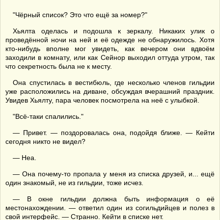
"Чёрный список? Это что ещё за номер?"
Хьялта оделась и подошла к зеркалу. Никаких улик о
проведённой ночи на ней и её одежде не обнаружилось. Хотя
кто-нибудь вполне мог увидеть, как вечером они вдвоём
заходили в комнату, или как Сейнор выходил оттуда утром, так
что секретность была не к месту.
Она спустилась в вестибюль, где несколько членов гильдии
уже расположились на диване, обсуждая вчерашний праздник.
Увидев Хьялту, пара человек посмотрела на неё с улыбкой.
"Всё-таки спалились."
— Привет. — поздоровалась она, подойдя ближе. — Кейти
сегодня никто не видел?
— Неа.
— Она почему-то пропала у меня из списка друзей, и... ещё
один знакомый, не из гильдии, тоже исчез.
— В окне гильдии должна быть информация о её
местонахождении. — ответил один из согильдийцев и полез в
свой интерфейс. — Странно. Кейти в списке нет.