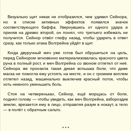
Визуально щит никак не отобразился, чем удивил Сейнора,
но в списке активных эффектов появился значок
соответствующего баффа. Увернувшись от одного удара и
приняв на древко второй, он понял, что третьего избежать не
получится. Сейнор отвёл глефу назад, чтобы ударить в ответ
сразу, как только атака Волгрейна уйдёт в щит.
Когда двуручный меч уже готов был обрушиться на цель,
перед Сейнором мгновенно материализовалась красного цвета
руна в полный рост, и меч Волгрейна со звоном отлетел от неё.
Сейнора же пронзила такая дикая вспышка боли, что даже
маска не помогла ему устоять на месте, и он с громким воплем
отлетел назад, машинально выключив красный поток, чтобы
хоть немного уменьшить боль.
Стоя на четвереньках, Сейнор, ещё морщась от боли,
поднял голову — чтобы увидеть, как меч Волгрейна, взбороздив
землю, врезается ему в лицо, отправляя разум в нокаут, а тело
— в полёт с обратным сальто.
* * *