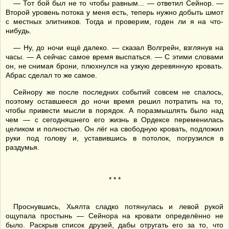
— Тот бой был не то чтобы равным... — ответил Сейнор. —
Второй уровень потока у меня есть, теперь нужно добыть шмот
с местных элитников. Тогда и проверим, годен ли я на что-
нибудь.
— Ну, до ночи ещё далеко. — сказал Волгрейн, взглянув на
часы. — А сейчас самое время выспаться. — С этими словами
он, не снимая брони, плюхнулся на узкую деревянную кровать.
Абрас сделал то же самое.
Сейнору же после последних событий совсем не спалось,
поэтому оставшееся до ночи время решил потратить на то,
чтобы привести мысли в порядок. А поразмышлять было над
чем — с сегодняшнего его жизнь в Ордексе переменилась
целиком и полностью. Он лёг на свободную кровать, подложил
руки под голову и, уставившись в потолок, погрузился в
раздумья.
* * *
Проснувшись, Хьялта сладко потянулась и левой рукой
ощупала простынь — Сейнора на кровати определённо не
было. Раскрыв список друзей, дабы отругать его за то, что