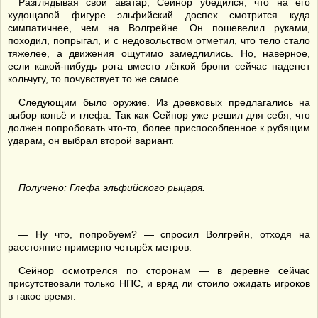
Разглядывая свой аватар, Сейнор убедился, что на его
худощавой фигуре эльфийский доспех смотрится куда
симпатичнее, чем на Волгрейне. Он пошевелил руками,
походил, попрыгал, и с недовольством отметил, что тело стало
тяжелее, а движения ощутимо замедлились. Но, наверное,
если какой-нибудь рога вместо лёгкой брони сейчас наденет
кольчугу, то почувствует то же самое.
Следующим было оружие. Из древковых предлагались на
выбор копьё и глефа. Так как Сейнор уже решил для себя, что
должен попробовать что-то, более приспособленное к рубящим
ударам, он выбрал второй вариант.
Получено: Глефа эльфийского рыцаря.
— Ну что, попробуем? — спросил Волгрейн, отходя на
расстояние примерно четырёх метров.
Сейнор осмотрелся по сторонам — в деревне сейчас
присутствовали только НПС, и вряд ли стоило ожидать игроков
в такое время.