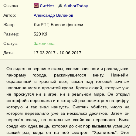
Ссылка:
ЛитНет
AuthorToday
Автор:
Александр Виланов
Жанр:
ЛитРПГ
,
Боевое фэнтези
Размер:
529 Кб
Статус:
Закончена
Даты:
17.03.2017 - 10.06.2017
Он сидел на вершине скалы, свесив вниз ноги и разглядывая
панораму города, раскинувшегося внизу. Никнейм,
окрашенный в красный цвет, висел над головой вечным
напоминанием о пролитой крови. Крови людей, которые уже
не проснутся ни в игре, ни в реальном мире. Он открыл
интерфейс персонажа и в который раз посмотрел на цифру,
которую и так знал наизусть. Счетчик убийств, число на
котором перевалило уже за несколько десятков. Затем он
перевёл взгляд на остальные свойства персонажа. Была
среди них одна вещь, которая до сих пор вызывала усмешку
всякий раз, когда он на неё смотрел. "Хранитель". Этот