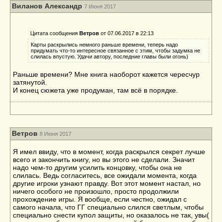
Виланов Александр
7 Июня 2017
Цитата сообщения
Ветров
от 07.06.2017 в 22:13
Карты раскрылись немного раньше времени, теперь надо
придумать что-то интересное связанное с этим, чтобы задумка не
слилась впустую. Удачи автору, последние главы были огонь)
Раньше времени? Мне книга наоборот кажется чересчур
затянутой.
И конец сюжета уже продуман, там всё в порядке.
Ветров
8 Июня 2017
Я имел ввиду, что в момент, когда раскрылся секрет лучше
всего и закончить книгу, но вы этого не сделали. Значит
надо чем-то другим усилить концовку, чтобы она не
слилась. Ведь согласитесь, все ожидали момента, когда
другие игроки узнают правду. Вот этот момент настал, но
ничего особого не произошло, просто продолжили
прохождение игры. Я вообще, если честно, ожидал с
самого начала, что ГГ специально слился светлым, чтобы
специально снести купол защиты, но оказалось не так, увы(