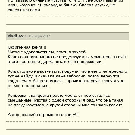
PS: вызвало сильные чувства то, что ПК не хотят выйти из
игры, когда конец очевидно близко. Спасая других, не
спасаются сами.
MadLax
11 Октября 2017
Офигенная книга!!!
Читал с удовольствием, почти в захлеб.
Книга содержит много не предсказуемых моментов, за счёт
этого постоянно держа читателя в напряжении...
Когда только начал читать, подумал что ничего интересного
тут не найду, и сначала даже забросил, потом вернулся
когда нечем было заняться... прочитав первую главу я уже
не мог остановиться.
Концовка... концовка просто жесть, от нее остались
смешанные чувства с одной стороны я рад, что она такая
не предсказуемая, с другой стороны мне так жаль всех гг.
Автор, спасибо огромное за книгу!!!