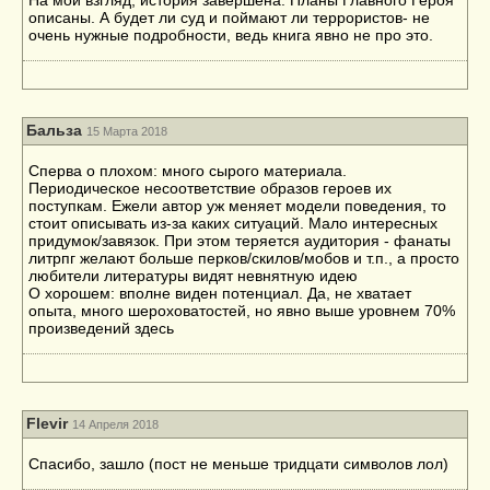
На мой взгляд, история завершена. Планы Главного Героя
описаны. А будет ли суд и поймают ли террористов- не
очень нужные подробности, ведь книга явно не про это.
Бальза
15 Марта 2018
Сперва о плохом: много сырого материала.
Периодическое несоответствие образов героев их
поступкам. Ежели автор уж меняет модели поведения, то
стоит описывать из-за каких ситуаций. Мало интересных
придумок/завязок. При этом теряется аудитория - фанаты
литрпг желают больше перков/скилов/мобов и т.п., а просто
любители литературы видят невнятную идею
О хорошем: вполне виден потенциал. Да, не хватает
опыта, много шероховатостей, но явно выше уровнем 70%
произведений здесь
Flevir
14 Апреля 2018
Спасибо, зашло (пост не меньше тридцати символов лол)