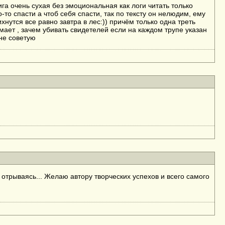
ига очень сухая без эмоциональная как логи читать только
го-то спасти а чтоб себя спасти, так по тексту он нелюдим, ему
нутся все равно завтра в лес:)) причём только одна треть
мает , зачем убивать свидетелей если на каждом трупе указан
 не советую
 отрываясь... Желаю автору творческих успехов и всего самого