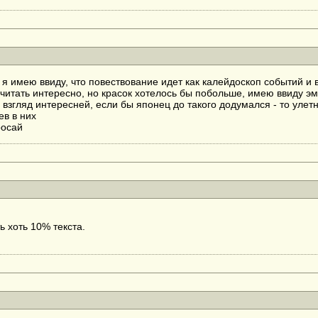
я имею ввиду, что повествование идет как калейдоскоп событий и
 читать интересно, но красок хотелось бы побольше, имею ввиду э
ой взгляд интересней, если бы японец до такого додумался - то уле
ев в них
росай
 хоть 10% текста.