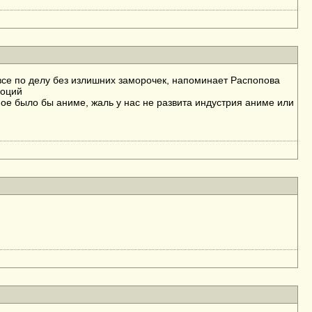
 все по делу без излишних заморочек, напоминает Распопова
моций
тное было бы аниме, жаль у нас не развита индустрия аниме или