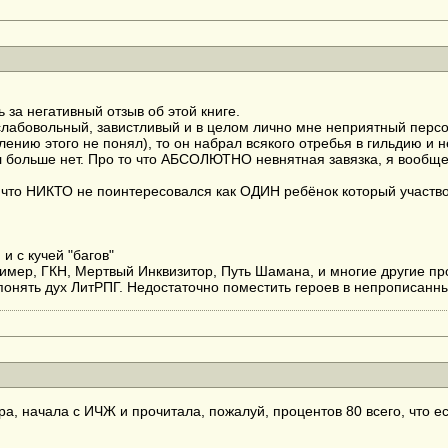
за негативный отзыв об этой книге.
слабовольный, завистливый и в целом лично мне неприятный персон
алению этого не понял), то он набрал всякого отребья в гильдию и 
 сил больше нет. Про то что АБСОЛЮТНО невнятная завязка, я вооб
у что НИКТО не поинтересовался как ОДИН ребёнок который участвов
 и с кучей "багов"
имер, ГКН, Мертвый Инквизитор, Путь Шамана, и многие другие пр
онять дух ЛитРПГ. Недостаточно поместить героев в непрописанны
, начала с ИЧЖ и прочитала, пожалуй, процентов 80 всего, что ес