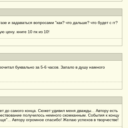
зе и задаваться вопросами "как? что дальше? что будет с гг?
 цену. книге 10 пк из 10!
очитал буквально за 5-6 часов. Запало в душу намного
ет до самого конца. Сюжет удивил меня дважды... Автору есть
овествование получилось немного скомканным. События к концу
еще"... Автору огромное спасибо! Желаю успехов в творчестве!