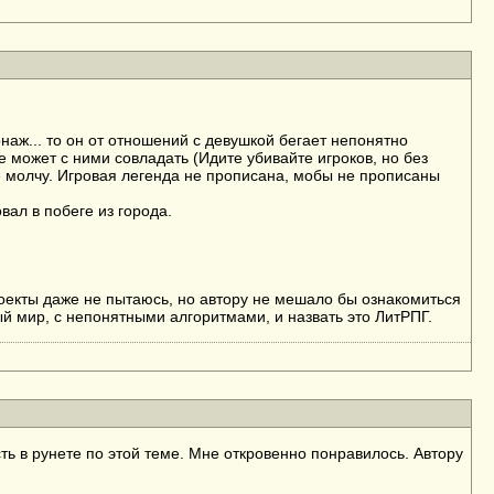
аж... то он от отношений с девушкой бегает непонятно
не может с ними совладать (Идите убивайте игроков, но без
ще молчу. Игровая легенда не прописана, мобы не прописаны
ал в побеге из города.
оекты даже не пытаюсь, но автору не мешало бы ознакомиться
й мир, с непонятными алгоритмами, и назвать это ЛитРПГ.
ть в рунете по этой теме. Мне откровенно понравилось. Автору