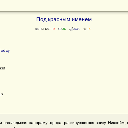
Под красным именем
164 682
+0
36
635
14
Today
ези
17
 и разглядывая панораму города, раскинувшегося внизу. Никнейм, 