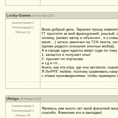
Locky-Games
26 Октября 2017
Комментариев 0
Рекомендаций 1
Всем добрый день. Заранее прошу извинить 
Рейтинг 53
ГГ простите за мой французский, унылый, 
почему, (может автор и объяснял , я к сож
меня....) читать закончил на 71% текста,
(кроме редкого описания элитных мобов),
А в городе одни идиоты живут судя по том
1. качается и получает опыт
2. прыгает по порталам
и т.д и т.п...
Книга, как эта игра, где они застряли, сырая
Я ЛитРПГ люблю, поэтому сравнивать напр
с этими произведениями, чтобы примерно п
Ulmiga
28 Января 2018
Комментариев 0
Являюсь уже много лет ярой фанаткой жанра
Рекомендаций 1
спасибо. Фамилию его в закладки)
Рейтинг 28