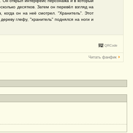
е. Он открыл интерфейс персонажа и в который
есколько десятков. Затем он перевёл взгляд на
 когда он на неё смотрел. "Хранитель". Этот
 дереву глефу, "хранитель" поднялся на ноги и
QRCode
Читать фанфик