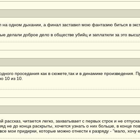
 на одном дыхании, а финал заставил мою фантазию биться в экста
ые делали доброе дело в обществе убийц и заплатили за это высшую
одного проседания как в сюжете,так и в динамике произведения. Пр
о 10 из 10.
рассказ, читается легко, захватывает с первых строк и не отпуска
ляд не до конца раскрыты, хочется узнать о них больше, в конце п
все мои придирки, которые можно отнести к разряду - "мало, хочу 