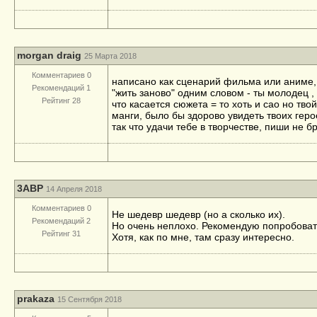
morgan draig
25 Марта 2018
Комментариев 0
написано как сценарий фильма или аниме, 
Рекомендаций 1
"жить заново" одним словом - ты молодец ,
Рейтинг 28
что касается сюжета = то хоть и сао но тв
манги, было бы здорово увидеть твоих геро
так что удачи тебе в творчестве, пиши не б
3ABP
14 Апреля 2018
Комментариев 0
Не шедевр шедевр (но а сколько их).
Рекомендаций 2
Но очень неплохо. Рекомендую попробовать
Рейтинг 31
Хотя, как по мне, там сразу интересно.
prakaza
15 Сентября 2018