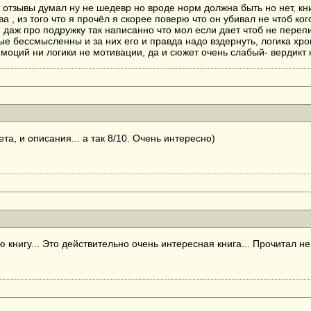
а отзывы думал ну не шедевр но вроде норм должна быть но нет, кн
тва , из того что я прочёл я скорее поверю что он убивал не чтоб ко
 даж про подружку так написанно что мол если дает чтоб не перепих
е бессмысленны и за них его и правда надо вздернуть, логика хро
имоций ни логики не мотивации, да и сюжет очень слабый- вердикт
а, и описания... а так 8/10. Очень интересно)
книгу... Это действительно очень интересная книга... Прочитал не