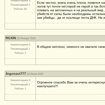
Комментариев 5
Если честно, книга очень плоха, повелся н
Рекомендаций 3
логов тут почти нет,герой не герой а так бо
Рейтинг 89
плевать на заточенных и на реальный мир ,
убийств от силы были необходимы остальны
ник убийцы , да эт похлеще теста ДНК. Не 
RGXIN
23 Января 2019
Комментариев 0
В общем неплохо, немного не хватило сюжет
Рекомендаций 1
Рейтинг 3
Argonavt777
10 Июля 2020
Комментариев 0
Огромное спасибо Вам за очень интересную 
Рекомендаций 1
наилучшего!!!
Рейтинг 3