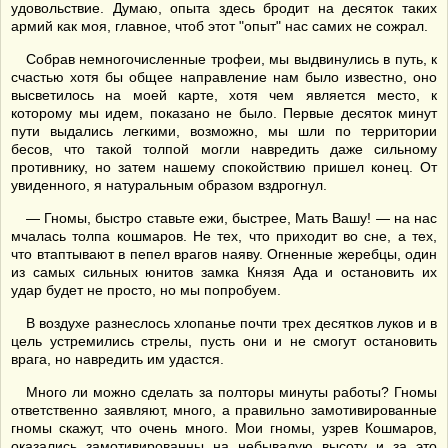
удовольствие. Думаю, опыта здесь бродит на десяток таких
армий как моя, главное, чтоб этот "опыт" нас самих не сожрал.
Собрав немногочисленные трофеи, мы выдвинулись в путь, к
счастью хотя бы общее направление нам было известно, оно
высветилось на моей карте, хотя чем является место, к
которому мы идем, показано не было. Первые десяток минут
пути выдались легкими, возможно, мы шли по территории
бесов, что такой толпой могли навредить даже сильному
противнику, но затем нашему спокойствию пришел конец. От
увиденного, я натуральным образом вздрогнул.
— Гномы, быстро ставьте ежи, быстрее, Мать Вашу! — на нас
мчалась толпа кошмаров. Не тех, что приходит во сне, а тех,
что втаптывают в пепел врагов наяву. Огненные жеребцы, один
из самых сильных юнитов замка Князя Ада и остановить их
удар будет не просто, но мы попробуем.
В воздухе разнеслось хлопанье почти трех десятков луков и в
цель устремились стрелы, пусть они и не смогут остановить
врага, но навредить им удастся.
Много ли можно сделать за полторы минуты работы? Гномы
ответственно заявляют, много, а правильно замотивированные
гномы скажут, что очень много. Мои гномы, узрев Кошмаров,
оказались замотивированны на небывалую высоту и за это