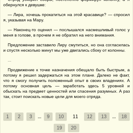
обернулся к девушке:
— Лира, хочешь прокатиться на этой красавице? — спросил
я, указывая на Мару.
— Наконец-то оценил — послышался насмешливый голос у
меня в голове, в прочем я не обратил на него внимания.
Предложение заставило Лиру смутиться, но она согласилась
и спустя несколько минут мы уже двигались сбоку от колонны.
...
Продвижение к точке назначения обещало быть быстрым, а
потому я решил задержаться на этом плане. Далеко не факт,
что я смогу получить положенный опыт в своих владениях. А
потому основная цель — заработать здесь 5 уровней и
обыскать на предмет ценностей или спасения разумных. А раз
так, стоит поискать новые цели для моего отряда.
1
2
3
...
9
10
11
12
13
...
18
19
20