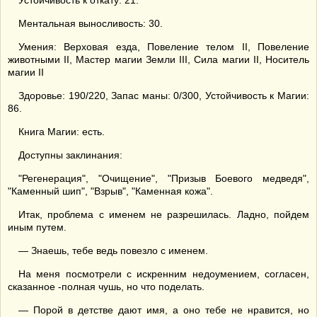
Устойчивость к откату: 21.
Ментальная выносливость: 30.
Умения: Верховая езда, Повеление телом II, Повеление
животными II, Мастер магии Земли III, Сила магии II, Носитель
магии II
Здоровье: 190/220, Запас маны: 0/300, Устойчивость к Магии:
86.
Книга Магии: есть.
Доступны заклинания:
"Регенерация", "Очищение", "Призыв Боевого медведя",
"Каменный шип", "Взрыв", "Каменная кожа".
Итак, проблема с именем не разрешилась. Ладно, пойдем
иным путем.
— Знаешь, тебе ведь повезло с именем.
На меня посмотрели с искренним недоумением, согласен,
сказанное -полная чушь, но что поделать.
— Порой в детстве дают имя, а оно тебе не нравится, но