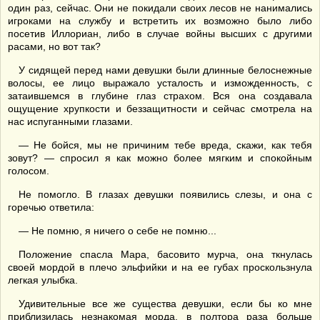
один раз, сейчас. Они не покидали своих лесов не нанимались
игроками на службу и встретить их возможно было либо
посетив Иллориан, либо в случае войны высших с другими
расами, но вот так?
У сидящей перед нами девушки были длинные белоснежные
волосы, ее лицо выражало усталость и изможденность, с
затаившемся в глубине глаз страхом. Вся она создавала
ощущение хрупкости и беззащитности и сейчас смотрела на
нас испуганными глазами.
— Не бойся, мы не причиним тебе вреда, скажи, как тебя
зовут? — спросил я как можно более мягким и спокойным
голосом.
Не помогло. В глазах девушки появились слезы, и она с
горечью ответила:
— Не помню, я ничего о себе не помню...
Положение спасла Мара, басовито мурча, она ткнулась
своей мордой в плечо эльфийки и на ее губах проскользнула
легкая улыбка.
Удивительные все же существа девушки, если бы ко мне
приблизилась незнакомая морда, в полтора раза больше