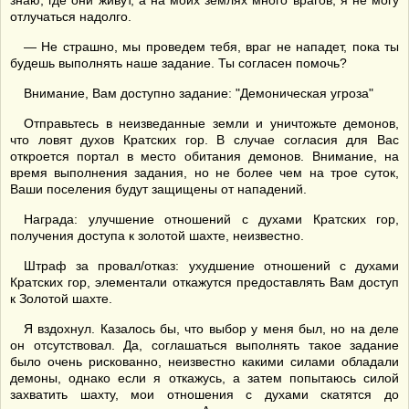
знаю, где они живут, а на моих землях много врагов, я не могу
отлучаться надолго.
— Не страшно, мы проведем тебя, враг не нападет, пока ты
будешь выполнять наше задание. Ты согласен помочь?
Внимание, Вам доступно задание: "Демоническая угроза"
Отправьтесь в неизведанные земли и уничтожьте демонов,
что ловят духов Кратских гор. В случае согласия для Вас
откроется портал в место обитания демонов. Внимание, на
время выполнения задания, но не более чем на трое суток,
Ваши поселения будут защищены от нападений.
Награда: улучшение отношений с духами Кратских гор,
получения доступа к золотой шахте, неизвестно.
Штраф за провал/отказ: ухудшение отношений с духами
Кратских гор, элементали откажутся предоставлять Вам доступ
к Золотой шахте.
Я вздохнул. Казалось бы, что выбор у меня был, но на деле
он отсутствовал. Да, соглашаться выполнять такое задание
было очень рискованно, неизвестно какими силами обладали
демоны, однако если я откажусь, а затем попытаюсь силой
захватить шахту, мои отношения с духами скатятся до