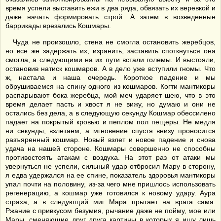
время успели выставить ежи в два ряда, обвязать их веревкой и
даже начать формировать строй. А затем в возведенные
баррикады врезались Кошмары.
Чуда не произошло, стена не смогла остановить жеребцов,
но все же задержать их, изранить, заставить споткнуться она
смогла, а следующими на их пути встали големы. И выстояли,
остановив натиск кошмаров. А в дело уже вступили гномы. Что
ж, настала и наша очередь. Короткое падение и мы
обрушиваемся на спину одного из кошмаров. Когти мантикоры
распарывают бока жеребца, мой меч ударяет шею, что в это
время делает пасть и хвост я не вижу, но думаю и они не
остались без дела, а в следующую секунду Кошмар обессилено
падает на покрытый кровью и пеплом пол пещеры. Не медля
ни секунды, взлетаем, а мгновение спустя внизу проносится
разъяренный кошмар. Новый взлет и новое падение и снова
удача на нашей стороне. Кошмары совершенно не способны
противостоять атакам с воздуха. На этот раз от атаки мы
увернуться не успели, сильный удар отбросил Мару в сторону,
я едва удержался на ее спине, показатель здоровья мантикоры
упал почти на половину, из-за чего мне пришлось использовать
регенерацию, а кошмар уже готовился к новому удару. Аура
страха, а в следующий миг Мара прыгает на врага сама.
Ржание с привкусом безумия, рычание даже не пойму, мое или
Мары, сменяющие друг друга картины в которых я ищу лишь