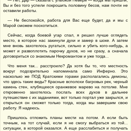
— Нет, Дар — сказала с улыбкой Невери — когда мы пришли,
Вы и без того успели покрошить половину бесов, нам почти не
оставили работы.
— Не беспокойся, работа для Вас еще будет, да и мы с
Марой сможем поохотиться.
Сейчас, когда боевой угар спал, я решил лучше оглядеть
место, в которое нас закинули духи и замер в шоке. А затем
мне вновь захотелось ругаться, сильно и убить кого-нибудь, а
может и развоплотить парочку духов, но не сразу, а сначала
договориться со знакомым Некромантом и уже тогда...
Что меня так... расстроило? Да хотя бы то, что местность
вокруг подозрительно напоминала само Инферно. Это
насколько же ПОД Кратскими горами располагались демоны,
что здесь такие виды? Красные всполохи багровых рек, черный
камень стен, клубящееся оранжевое марево на потолке. Мне
откровенно захотелось послать всех духов в дальнее
путешествие с их заданиями, вот только портал уже закрылся, и
открыться он сможет только тогда, когда мы завершим свою
работу. Я надеюсь.
Пришлось отложить планы мести на потом. А если быть
точным, на тот случай, если я не смогу выбраться из той...
ситуации, в которой оказался. А еще расслабиться и получать