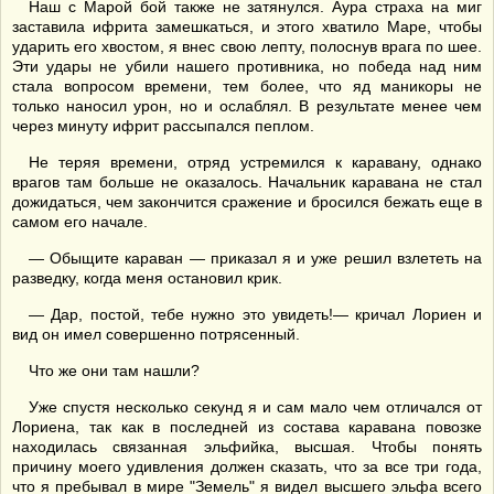
Наш с Марой бой также не затянулся. Аура страха на миг
заставила ифрита замешкаться, и этого хватило Маре, чтобы
ударить его хвостом, я внес свою лепту, полоснув врага по шее.
Эти удары не убили нашего противника, но победа над ним
стала вопросом времени, тем более, что яд маникоры не
только наносил урон, но и ослаблял. В результате менее чем
через минуту ифрит рассыпался пеплом.
Не теряя времени, отряд устремился к каравану, однако
врагов там больше не оказалось. Начальник каравана не стал
дожидаться, чем закончится сражение и бросился бежать еще в
самом его начале.
— Обыщите караван — приказал я и уже решил взлететь на
разведку, когда меня остановил крик.
— Дар, постой, тебе нужно это увидеть!— кричал Лориен и
вид он имел совершенно потрясенный.
Что же они там нашли?
Уже спустя несколько секунд я и сам мало чем отличался от
Лориена, так как в последней из состава каравана повозке
находилась связанная эльфийка, высшая. Чтобы понять
причину моего удивления должен сказать, что за все три года,
что я пребывал в мире "Земель" я видел высшего эльфа всего