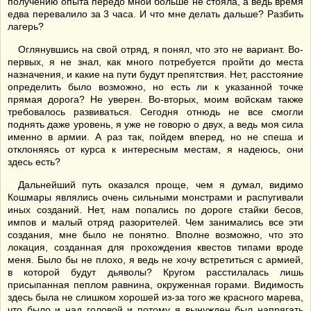
получению опыта передо мной больше не стояла, а ведь время
едва перевалило за 3 часа. И что мне делать дальше? Разбить
лагерь?
Оглянувшись на свой отряд, я понял, что это не вариант. Во-
первых, я не знал, как много потребуется пройти до места
назначения, и какие на пути будут препятствия. Нет, расстояние
определить было возможно, но есть ли к указанной точке
прямая дорога? Не уверен. Во-вторых, моим войскам также
требовалось развиваться. Сегодня отнюдь не все смогли
поднять даже уровень, я уже не говорю о двух, а ведь моя сила
именно в армии. А раз так, пойдем вперед, но не спеша и
отклоняясь от курса к интересным местам, я надеюсь, они
здесь есть?
Дальнейший путь оказался проще, чем я думал, видимо
Кошмары являлись очень сильными монстрами и распугивали
иных созданий. Нет, нам попались по дороге стайки бесов,
импов и малый отряд разорителей. Чем занимались все эти
создания, мне было не понятно. Вполне возможно, что это
локация, созданная для прохождения квестов типами вроде
меня. Было бы не плохо, я ведь не хочу встретиться с армией,
в которой будут дьяволы? Кругом расстилалась лишь
присыпанная пеплом равнина, окруженная горами. Видимость
здесь была не слишком хорошей из-за того же красного марева,
что было и над головой и потому я вынужден был напрягать