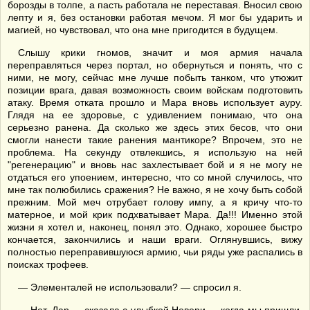
борозды в толпе, а пасть работала не переставая. Вносил свою
лепту и я, без остановки работая мечом. Я мог бы ударить и
магией, но чувствовал, что она мне пригодится в будущем.
Слышу крики гномов, значит и моя армия начала
переправляться через портал, но обернуться и понять, что с
ними, не могу, сейчас мне лучше побыть танком, что утюжит
позиции врага, давая возможность своим войскам подготовить
атаку. Время отката прошло и Мара вновь использует ауру.
Глядя на ее здоровье, с удивлением понимаю, что она
серьезно ранена. Да сколько же здесь этих бесов, что они
смогли нанести такие ранения мантикоре? Впрочем, это не
проблема. На секунду отвлекшись, я использую на ней
"регенерацию" и вновь нас захлестывает бой и я не могу не
отдаться его упоением, интересно, что со мной случилось, что
мне так полюбились сражения? Не важно, я не хочу быть собой
прежним. Мой меч отрубает голову импу, а я кричу что-то
матерное, и мой крик подхватывает Мара. Да!!! Именно этой
жизни я хотел и, наконец, понял это. Однако, хорошее быстро
кончается, закончились и наши враги. Оглянувшись, вижу
полностью переправившуюся армию, чьи ряды уже распались в
поисках трофеев.
— Элементалей не использовали? — спросил я.