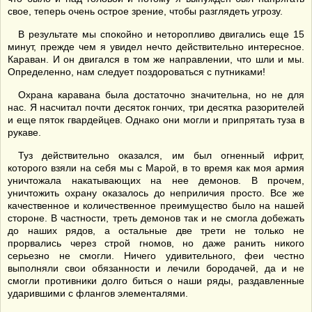
свое, теперь очень острое зрение, чтобы разглядеть угрозу.
В результате мы спокойно и неторопливо двигались еще 15
минут, прежде чем я увидел нечто действительно интересное.
Караван. И он двигался в том же направлении, что шли и мы.
Определенно, нам следует поздороваться с путниками!
Охрана каравана была достаточно значительна, но не для
нас. Я насчитал почти десяток гончих, три десятка разорителей
и еще пяток гвардейцев. Однако они могли и припрятать туза в
рукаве.
Туз действительно оказался, им был огненный ифрит,
которого взяли на себя мы с Марой, в то время как моя армия
уничтожала накатывающих на нее демонов. В прочем,
уничтожить охрану оказалось до неприличия просто. Все же
качественное и количественное преимущество было на нашей
стороне. В частности, треть демонов так и не смогла добежать
до наших рядов, а остальные две трети не только не
прорвались через строй гномов, но даже ранить никого
серьезно не смогли. Ничего удивительного, феи честно
выполняли свои обязанности и лечили бородачей, да и не
смогли противники долго биться о наши ряды, раздавленные
ударившими с флангов элементалями.