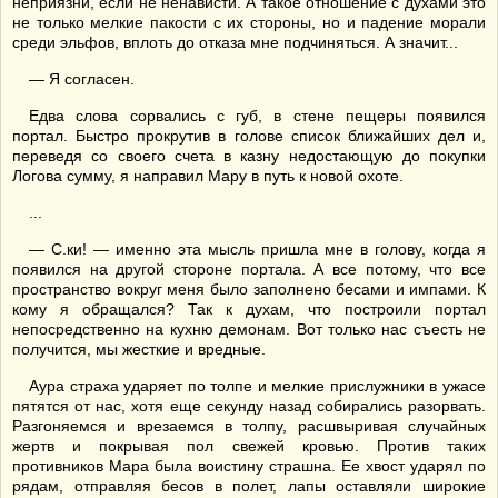
неприязни, если не ненависти. А такое отношение с духами это
не только мелкие пакости с их стороны, но и падение морали
среди эльфов, вплоть до отказа мне подчиняться. А значит...
— Я согласен.
Едва слова сорвались с губ, в стене пещеры появился
портал. Быстро прокрутив в голове список ближайших дел и,
переведя со своего счета в казну недостающую до покупки
Логова сумму, я направил Мару в путь к новой охоте.
...
— С.ки! — именно эта мысль пришла мне в голову, когда я
появился на другой стороне портала. А все потому, что все
пространство вокруг меня было заполнено бесами и импами. К
кому я обращался? Так к духам, что построили портал
непосредственно на кухню демонам. Вот только нас съесть не
получится, мы жесткие и вредные.
Аура страха ударяет по толпе и мелкие прислужники в ужасе
пятятся от нас, хотя еще секунду назад собирались разорвать.
Разгоняемся и врезаемся в толпу, расшвыривая случайных
жертв и покрывая пол свежей кровью. Против таких
противников Мара была воистину страшна. Ее хвост ударял по
рядам, отправляя бесов в полет, лапы оставляли широкие