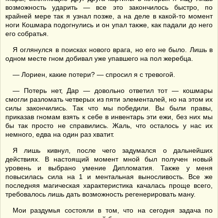
возможность ударить — все это закончилось быстро, по
крайней мере так я узнал позже, а на деле в какой-то момент
ноги Кошмара подогнулись и он упал также, как падали до него
его собратья.
Я оглянулся в поисках нового врага, но его не было. Лишь в
одном месте гном добивал уже упавшего на пол жеребца.
— Лориен, какие потери? — спросил я с тревогой.
— Потерь нет, Дар — довольно ответил тот — кошмары
смогли разломать четверых из пяти элементалей, но на этом их
силы закончились. Так что мы победили. Вы были правы,
приказав гномам взять к себе в инвентарь эти ежи, без них мы
бы так просто не справились. Жаль, что осталось у нас их
немного, едва на один раз хватит.
Я лишь кивнул, после чего задумался о дальнейших
действиях. В настоящий момент мной был получен новый
уровень и выбрано умение Дипломатия. Также у меня
повысилась сила на 1 и ментальная выносливость. Все же
последняя магическая характеристика качалась проще всего,
требовалось лишь дать возможность регенерировать ману.
Мои раздумья состояли в том, что на сегодня задача по