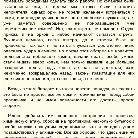
помешать бородачам сделать свою работу. По флангам были
выставлены ежи, в целом мы готовы были встретить
неприятеля, однако орки не горели желанием встречаться с
нами, они продвинулись к нам, но не спешили спускаться, а я
уже заметил совершенно не понравившееся мне
перетаскивание камней. Нет, так я играть не намерен. Отдаю
приказ, и на орков с небес начинают сыпаться стрелы.
Лучников немного, всего пятеро, да и стрелы бьют не
прицельно, так как я не готов спускаться достаточно низко
опасаясь удара шаманов, но оркам этот обстрел не нравится.
Большинство побросало камни, начали орать, особо умные
стали кидать вверх копья, чем только вызвали еще большее
озверение толпы, ведь копья до нас не долетали, зато
неизменно возвращались назад, законы гравитации для них
еще никто не отменял, это ведь копья, а не пегасы.
Вождь в этом бардаке пытался навести порядок, но сделать
это было не просто, все же орки и гоблины видя перед собой
противника и не имея возможности его достать, просто
зверели.
Решил добавить им хорошего настроения и произвел
химическую атаку, сбросив на противника несколько бутылок с
особо мерзко пахнущим содержимым, что я сегодня утром
позаимствовал у алхимиков. Все же хорошо, что здесь еще не
принимали конвенций, а то ведь орки непременно бы