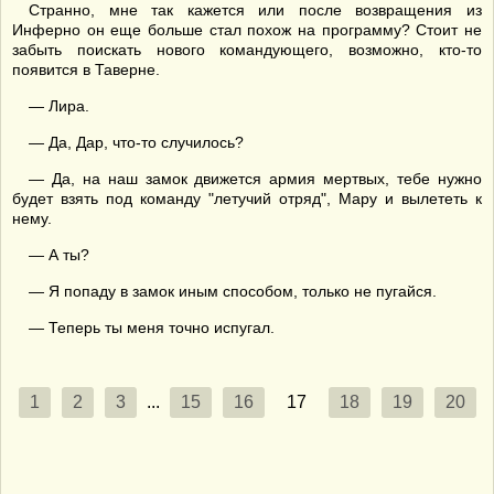
Странно, мне так кажется или после возвращения из
Инферно он еще больше стал похож на программу? Стоит не
забыть поискать нового командующего, возможно, кто-то
появится в Таверне.
— Лира.
— Да, Дар, что-то случилось?
— Да, на наш замок движется армия мертвых, тебе нужно
будет взять под команду "летучий отряд", Мару и вылететь к
нему.
— А ты?
— Я попаду в замок иным способом, только не пугайся.
— Теперь ты меня точно испугал.
1
2
3
...
15
16
17
18
19
20