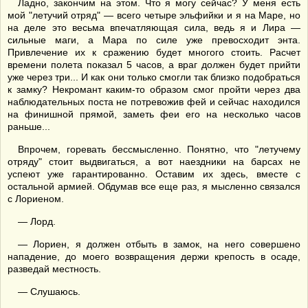
Ладно, закончим на этом. Что я могу сейчас? У меня есть
мой "летучий отряд" — всего четыре эльфийки и я на Маре, но
на деле это весьма впечатляющая сила, ведь я и Лира —
сильные маги, а Мара по силе уже превосходит энта.
Привлечение их к сражению будет многого стоить. Расчет
времени полета показал 5 часов, а враг должен будет прийти
уже через три... И как они только смогли так близко подобраться
к замку? Некромант каким-то образом смог пройти через два
наблюдательных поста не потревожив фей и сейчас находился
на финишной прямой, заметь феи его на несколько часов
раньше...
Впрочем, горевать бессмысленно. Понятно, что "летучему
отряду" стоит выдвигаться, а вот наездники на барсах не
успеют уже гарантированно. Оставим их здесь, вместе с
остальной армией. Обдумав все еще раз, я мысленно связался
с Лориеном.
— Лорд.
— Лориен, я должен отбыть в замок, на него совершено
нападение, до моего возвращения держи крепость в осаде,
разведай местность.
— Слушаюсь.