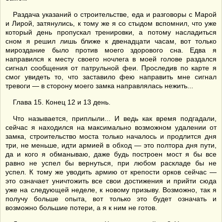
Раздача указаний о строительстве, еда и разговоры с Марой
и Лирой, затянулись, к тому же я со стыдом вспомнил, что уже
который день пропускал тренировки, а потому насладиться
сном я решил лишь ближе к двенадцати часам, вот только
мироздание было против моего здорового сна. Едва я
направился к месту своего ночлега в моей голове раздался
сигнал сообщения от патрульной феи. Проследив по карте я
смог увидеть то, что заставило фею направить мне сигнал
тревоги — в сторону моего замка направлялась нежить...
Глава 15. Конец 12 и 13 день.
Что называется, приплыли... И ведь как время подгадали,
сейчас я находился на максимально возможном удалении от
замка, строительство моста только началось и продлится дня
три, не меньше, идти армией в обход — это полтора дня пути,
да и кого я обманываю, даже будь построен мост я бы все
равно не успел бы вернуться, при любом раскладе бы не
успел. К тому же уводить армию от крепости орков сейчас —
это означает уничтожить все свои достижения и прийти сюда
уже на следующей неделе, к новому призыву. Возможно, так я
получу больше опыта, вот только это будет означать и
возможно большие потери, а я к ним не готов.