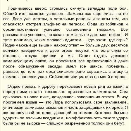
Поднимаюсь вверх, стремясь окинуть взглядом поле боя.
Общий итог, кажется успешен. Шаманы все еще живы, но не
все. Двое уже мертвы, а остальные ранены и заняты тем, что
спасаются отстрел эльфиек на пегасах. Орда из гоблинов и
орков-пехотинцев успешно остановлена гномами. Все
развивается успешно, но какая-то мысль не дает мне покоя... И
тут я понимаю, каким являюсь идиотом — где волки, где огры?
Поднимаюсь еще выше и нахожу ответ — больше двух десятков
волчьих наездников и двое огров несутся что есть силы со
стороны, откуда пришли и мы. Стоит отдать должное
командующему орков, он просчитал все превосходно и даже
после обнаружения засады имел все шансы победить...
раньше, до того, как орки слишком рано сорвались в атаку, а
шаманы нанесли удар. Сейчас же инициатива на моей стороне.
Отдаю приказ, и дорогу перекрывает новый ряд из ежей, а
перед ними встают только что призванные элементали. Сам
срываюсь в новое пике, дождавшись завершения отката. Внизу
прогремел взрыв — это Лира использовала свое заклинание,
уничтожая выживших шаманов и часть защищавших их орков. Я
же наношу свой по толпе давящей на гномов. Хотелось бы мне
ударить по волчьим всадникам, но эффективность такого удара
была бы не высока — слишком разреженной толпой они бегут.