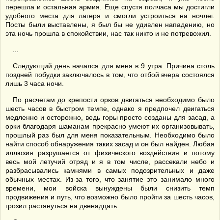
перешла и остальная армия. Еще спустя полчаса мы достигли
удобного места для лагеря и смогли устроиться на ночлег.
Посты были выставлены, я был бы не удивлен нападению, но
эта ночь прошла в спокойствии, нас так никто и не потревожил.
...
Следующий день начался для меня в 9 утра. Причина столь
поздней побудки заключалось в том, что отбой вчера состоялся
лишь 3 часа ночи.
По расчетам до крепости орков двигаться необходимо было
шесть часов в быстром темпе, однако я предпочел двигаться
медленно и осторожно, ведь горы просто созданы для засад, а
орки благодаря шаманам прекрасно умеют их организовывать,
прошлый раз был для меня показательным. Необходимо было
найти способ обнаружения таких засад и он был найден. Любая
иллюзия разрушается от физического воздействия и потому
весь мой летучий отряд и я в том числе, рассекали небо и
разбрасывались камнями в самых подозрительных и даже
обычных местах. Из-за того, что занятие это занимало много
времени, мои войска вынуждены были снизить темп
продвижения и путь, что возможно было пройти за шесть часов,
грозил растянуться на двенадцать.