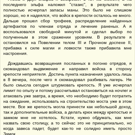
последнего эльфа наложил "стазис", в результате чего
полностью исчерпал запасы маны. Это было не слишком
хорошо, но я надеялся, что войск в крепости осталось не много.
Дальше прошел сбор трофеев, распределение найденных
артефактов по членам отряда и лечение раненых. А я
воспользовался свободной минутой и сделал выбор по
полученным в этом сражении уровням. В результате я
остановился на Повелении телом III и Прочном доспехе II,
прибавка к силе магии и ловкости также прибавила мне
настроения.
Дождавшись возвращения посланных в погоню отрядов, я
скомандовал выдвижение и направил войска в сторону
крепости неприятеля. Достичь пункта назначения удалось лишь
в 8 вечера, после чего я скомандовал разбивать лагерь. Не
было смысла сегодня штурмовать крепость. Я уже исчерпал
лимит по опыту и потому рассчитывал остановиться на ночлег и
атаковать уже завтра, а время, что необходимо будет потратить
на ожидание, использовать на строительство моста уже в этом
месте. Все же крепость могла принести как небольшой доход,
так и дополнительные войска, а делать крюк между крепостью и
замком мне не хотелось. Кстати, нужно обдумать, как мне
назвать свою столицу, а то сейчас это не принципиально, но
когда завеса падет, будет как-то не солидно иметь просто
Замок.