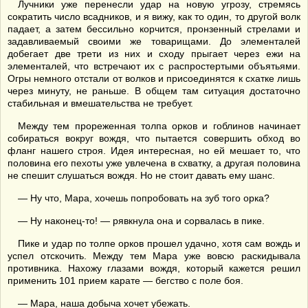
Лучники уже перенесли удар на новую угрозу, стремясь
сократить число всадников, и я вижу, как то один, то другой волк
падает, а затем бессильно корчится, пронзенный стрелами и
задавливаемый своими же товарищами. До элементалей
добегает две трети из них и сходу прыгает через ежи на
элементалей, что встречают их с распростертыми объятьями.
Огры немного отстали от волков и присоединятся к схатке лишь
через минуту, не раньше. В общем там ситуация достаточно
стабильная и вмешательства не требует.
Между тем прореженная толпа орков и гоблинов начинает
собираться вокруг вождя, что пытается совершить обход во
фланг нашего строя. Идея интересная, но ей мешает то, что
половина его пехоты уже увлечена в схватку, а другая половина
не спешит слушаться вождя. Но не стоит давать ему шанс.
— Ну что, Мара, хочешь попробовать на зуб того орка?
— Ну наконец-то! — рявкнула она и сорвалась в пике.
Пике и удар по толпе орков прошел удачно, хотя сам вождь и
успел отскочить. Между тем Мара уже вовсю раскидывала
противника. Нахожу глазами вождя, который кажется решил
применить 101 прием карате — бегство с поле боя.
— Мара, наша добыча хочет убежать.