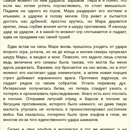
самый момент по ним ударила "взрывом" Лира и я понял, что
если мы хотим успеть поучаствовать, то стоит вмешаться.
Падаем на одного из огров, Мара раздирает его когтями и
клыками, а ударяю в голову мечом. Огр ревет и пытается
достать нас дубиной, яростно крутясь, но Мара держится
крепко, лишь глубже вгоняя когти в шкуру противника. Я наношу
удар за ударом, и в какой-то момент огр спотыкается и падает,
едва не придавив нас своей тушей.
Едва встав на лапы Маре вновь пришлось уходить от удара
второго огра, успела, но не до конца и кончик секиры прорезал
шкуру Мары, а заодно и мою. Повезло, что задело лишь слегка
ведь величина его секиры была такова, что могла бы меня
вдоль разрезать. Взревев, огр бросается на нас вновь, но в этот
момент его настигает удар элементаля, а затем новая порция
стрел добивает израненного врага. Протяжно вздохнув, он
падает рядом со своим собратом. Устало перевожу дух.
Интересная получилась битва, но теперь следует узнать о
потерях и организовать преследование, благо есть кого послать
в погоню. Отправив летучий отряд и барсов в погоню за
бегущим противником, которого было немного, но даже такую
малость упускать не хотелось я проинспектировал состояние
войск. Как оказалось, потеряно было трое эльфов и гном, во
многом из-за того единственного удара шаманов.
Гнома и двух эльфов я воскресил в тот же момент, а на