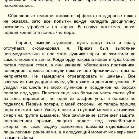
нажаловались.
Сброшенные емкости никакого эффекта на здоровье орков
не оказала, зато все попытки вождя наладить дисциплину
оказались угроблены на корню. В воздух полетела новая
порция копий, а я понял, что пора.
— Лориен, выводи лучников, пусть дадут залп и сразу
отступают, скомандовал я. Приказ был выполнен
незамедлительно и при этом лучников орки не заметили до
самого момента залпа. Когда орду накрыла новая и куда более
густая порция стрел, а они увидели убегающего противника,
последние тормоза покинули орков и они бросились с горы на
неприятеля. Не замедлили отреагировать и шаманы. Все
восемь из них ударили вслед убегавшим и достигли успеха. Я
увидел как шесть из моих лучников и всадников на барсах
попали под удар. Повезло еще, что большая часть спела уйти
из зоны поражения, но один из эльфов упал и больше не
поднялся. Первые потери, с моей стороны, но теперь пришла
пора ответить мне. Ухожу в пике и в нужный момент активирую
смерч на группе шаманов. Мое заклинание встречает защита,
поставленная орками, защита падает под воздействием
смерча, но свою задачу выполняет, шаманы отделываются
лишь легкими ранениями, а в следующий момент их накрывает
взрыв от Лиры.