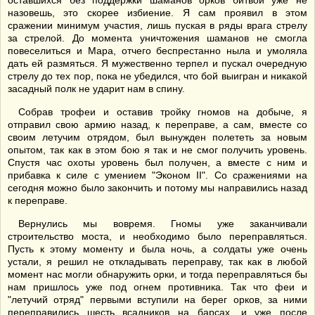
оставшихся без поддержки шаманов орков битвой уже не
назовешь, это скорее избиение. Я сам проявил в этом
сражении минимум участия, лишь пуская в ряды врага стрелу
за стрелой. До момента уничтожения шаманов не смогла
повеселиться и Мара, отчего беспрестанно ныла и умоляла
дать ей размяться. Я мужественно терпел и пускал очередную
стрелу до тех пор, пока не убедился, что бой выигран и никакой
засадный полк не ударит нам в спину.
Собрав трофеи и оставив тройку гномов на добыче, я
отправил свою армию назад, к переправе, а сам, вместе со
своим летучим отрядом, был вынужден полететь за новым
опытом, так как в этом бою я так и не смог получить уровень.
Спустя час охоты уровень был получен, а вместе с ним и
прибавка к силе с умением "Эконом II". Со сражениями на
сегодня можно было закончить и потому мы направились назад
к переправе.
Вернулись мы вовремя. Гномы уже заканчивали
строительство моста, и необходимо было переправляться.
Пусть к этому моменту и была ночь, а солдаты уже очень
устали, я решил не откладывать переправу, так как в любой
момент нас могли обнаружить орки, и тогда переправляться бы
нам пришлось уже под огнем противника. Так что феи и
"летучий отряд" первыми вступили на берег орков, за ними
переправились шесть всадников на барсах, и уже после