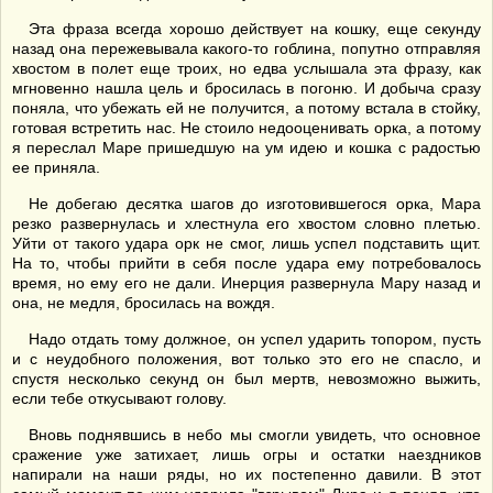
Эта фраза всегда хорошо действует на кошку, еще секунду
назад она пережевывала какого-то гоблина, попутно отправляя
хвостом в полет еще троих, но едва услышала эта фразу, как
мгновенно нашла цель и бросилась в погоню. И добыча сразу
поняла, что убежать ей не получится, а потому встала в стойку,
готовая встретить нас. Не стоило недооценивать орка, а потому
я переслал Маре пришедшую на ум идею и кошка с радостью
ее приняла.
Не добегаю десятка шагов до изготовившегося орка, Мара
резко развернулась и хлестнула его хвостом словно плетью.
Уйти от такого удара орк не смог, лишь успел подставить щит.
На то, чтобы прийти в себя после удара ему потребовалось
время, но ему его не дали. Инерция развернула Мару назад и
она, не медля, бросилась на вождя.
Надо отдать тому должное, он успел ударить топором, пусть
и с неудобного положения, вот только это его не спасло, и
спустя несколько секунд он был мертв, невозможно выжить,
если тебе откусывают голову.
Вновь поднявшись в небо мы смогли увидеть, что основное
сражение уже затихает, лишь огры и остатки наездников
напирали на наши ряды, но их постепенно давили. В этот