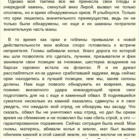
Однако моя тактика все же принесла свои плоды и
очередной камень, скинутый вниз Лирой, вызвал не только
оползень, но и крики обнаруженных орков. Я улыбнулся. Только
что орки лишились значительного преимущества, ведь он не
только были обнаружены, но еще и их шаманы потратили
значительную часть маны.
В то время как орки и гоблины привыкали к новой
действительности мои войска споро готовились к встрече
неприятеля. Гномы забивали колья, благо дорога по которой
мы шли позволяла это сделать, лучники, призыватели и феи
занимали свои позиции за гномами, шестерка всадников на
барсах скромно встала на флангах. Я и не думал
расслабляться из-за удачно сработавшей задумки, ведь сейчас
орки находились в лучшей позиции, чем мы, заняв склоны
долины. Нам еще повезло обнаружить их вовремя, ведь
помимо внезапного удара командующий орков смог
подготовить для на с еще и каменный обвал. В поднявшейся
суматохе несколько из камней оказались сдвинуты и я смог
увидеть, что ожидало мой отряд, не обнаружь мы засаду. Что
сказать, обвал бы не уничтожил наш отряд, но дал бы оркам
время на сближение и не позволил бы нам сбить строй, а это —
гарантированное поражение. Сейчас ситуация была иной. Мои
гномы, матерясь, вбивали колья в землю, мат был вызван
обилием камней в этой самой земле, но такие мелочи не могли