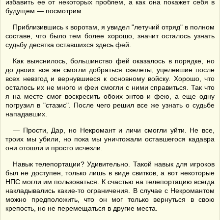
избавить ее от некоторых проблем, а как она покажет себя в
будущем — посмотрим.
Приблизившись к воротам, я увидел "летучий отряд" в полном
составе, что было тем более хорошо, значит осталось узнать
судьбу десятка оставшихся здесь фей.
Как выяснилось, большинство фей оказалось в порядке, но
до двоих все же смогли добраться скелеты, уцелевшие после
всех невзгод и вернувшиеся к основному войску. Хорошо, что
осталось их не много и феи смогли с ними справиться. Так что
я на месте смог воскресить обоих энтов и фею, а еще одну
погрузил в "стазис". После чего решил все же узнать о судьбе
нападавших.
— Прости, Дар, но Некромант и личи смогли уйти. Не все,
троих мы убили, но пока мы уничтожали оставшегося кадавра
они отошли и просто исчезли.
Навык телепортации? Удивительно. Такой навык для игроков
был не доступен, только лишь в виде свитков, а вот некоторые
НПС могли им пользоваться. К счастью на телепортацию всегда
накладывались какие-то ограничения. В случае с Некромантом
можно предположить, что он мог только вернуться в свою
крепость, но не перемещаться в другие места.