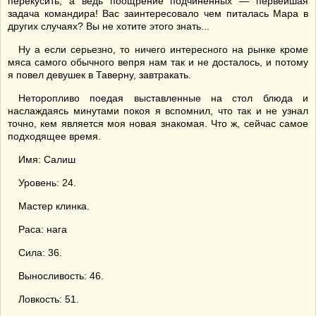
перекусить, а ведь поощрение подчиненных — первейшая
задача командира! Вас заинтересовало чем питалась Мара в
других случаях? Вы не хотите этого знать...
Ну а если серьезно, то ничего интересного на рынке кроме
мяса самого обычного вепря нам так и не досталось, и потому
я повел девушек в Таверну, завтракать.
Неторопливо поедая выставленные на стол блюда и
наслаждаясь минутами покоя я вспомнил, что так и не узнал
точно, кем является моя новая знакомая. Что ж, сейчас самое
подходящее время.
Имя: Салиш
Уровень: 24.
Мастер клинка.
Раса: нага
Сила: 36.
Выносливость: 46.
Ловкость: 51.