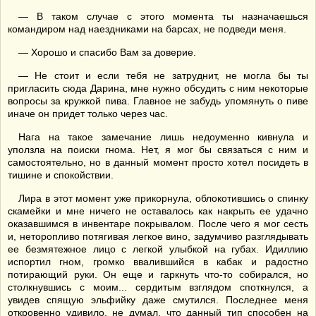
— В таком случае с этого момента ты назначаешься
командиром над наездниками на барсах, не подведи меня.
— Хорошо и спасибо Вам за доверие.
— Не стоит и если тебя не затруднит, не могла бы ты
пригласить сюда Дарина, мне нужно обсудить с ним некоторые
вопросы за кружкой пива. Главное не забудь упомянуть о пиве
иначе он придет только через час.
Нага на такое замечание лишь недоуменно кивнула и
уползла на поиски гнома. Нет, я мог бы связаться с ним и
самостоятельно, но в данный момент просто хотел посидеть в
тишине и спокойствии.
Лира в этот момент уже прикорнула, облокотившись о спинку
скамейки и мне ничего не оставалось как накрыть ее удачно
оказавшимся в инвентаре покрывалом. После чего я мог сесть
и, неторопливо потягивая легкое вино, задумчиво разглядывать
ее безмятежное лицо с легкой улыбкой на губах. Идиллию
испортил гном, громко ввалившийся в кабак и радостно
потирающий руки. Он еще и гаркнуть что-то собирался, но
столкнувшись с моим... сердитым взглядом споткнулся, а
увидев спящую эльфийку даже смутился. Последнее меня
откровенно удивило, не думал, что данный тип способен на