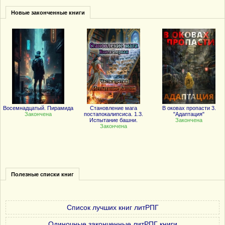
Новые законченные книги
Восемнадцатый. Пирамида
Становление мага
В оковах пропасти 3.
Закончена
постапокалипсиса. 1.3.
"Адаптация"
Испытание башни.
Закончена
Закончена
Полезные списки книг
Список лучших книг литРПГ
Одиночные законченные литРПГ книги