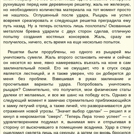
рухнувшую перед ним деревянную решетку, жаль не железную,
но необходимого количества материала на тот момент просто
не нашлось. Оглушенный после удара, Рыцарь не успел
вовремя среагировать и следующая решетка преградила ему
путь назад. Ну а теперь осталось лишь похлопать! Окованные
металлом бревна ударили с двух сторон сделав, отличную
попытку создания костяных консервов. Жаль, сразу не
получилось, ничего, есть время на еще несколько попыток.
Решетки были прорублены, но одного из рыцарей мы
уничтожить сумели. Жаль второго остановить нечем и сейчас
он несется ко мне, явно намереваясь въехать на коне в сам
заклинательный покой. Его не смущает, что в спуск сюда
является лестницей, и я также уверен, что он доберется до
меня без проблем. Взвешивая в руках заклинание и
просчитывая варианты удара. Попробовать уничтожить
рыцаря? Сомнительно, что получится, мои физические статы
далеки от желаемых, и все же шанс на победу есть. Однако в
следующий момент я замечаю стремительно приближающийся
к замку летучий отряд, а также личей, что разворачиваются для
отражения новой угрозы. "Значит выбор сделан" — решил я и
кинул в некромантов "смерч". "Теперь Лира точно успеет" — с
удовлетворением подумал я, вынимая меч и отпрыгивая в
сторону от выскочившего в помещение всадника. Удар в стену
ошеломил скелета лишь на секунду, а затем он вновь бросился