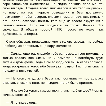
вере относился скептически, но видно пришла пора менять
свои взгляды. Труднее всего вписывался в эту теорию Дварин,
но видно на том, первом совещании я был достаточно
невменяем, чтобы поверить словам гнома и посчитать живым и
его. Теперь осталось понять, кого еще из своего окружения я
считаю живым. Если так подумать, то только Дарина. Эта
сволочь... В общем простой НПС просто не может так
действовать на нервы.
Стоит обдумать пришедшие мне в голову выводы, но сейчас
необходимо прояснить еще пару моментов.
— Салиш, еще раз спасибо тебе за помощь, твоя помощь не
только спасла мне жизнь, но и помогла не погибнуть двум
энтам и двум феям, ведь я бы возродился лишь через полчаса,
когда воскрешать кого-либо было уже поздно. Так что ты спасла
не одну, а пять жизней.
— Не стоит, я должна была так поступить — постаралась
ответить спокойно нага, но я видел, что ей было приятно.
— Я хотел бы узнать каковы твои планы на будущее? Чем ты
хочешь заняться?
— Я не знаю лорд...