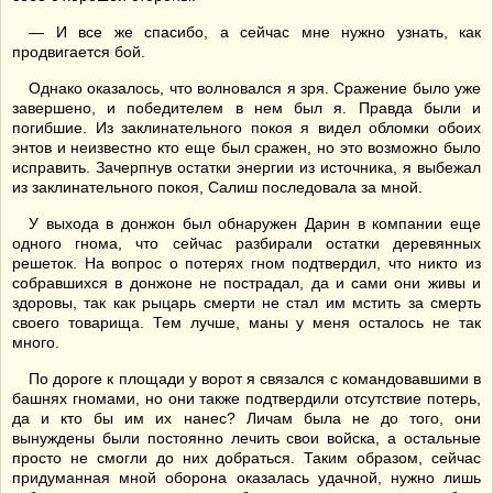
— И все же спасибо, а сейчас мне нужно узнать, как
продвигается бой.
Однако оказалось, что волновался я зря. Сражение было уже
завершено, и победителем в нем был я. Правда были и
погибшие. Из заклинательного покоя я видел обломки обоих
энтов и неизвестно кто еще был сражен, но это возможно было
исправить. Зачерпнув остатки энергии из источника, я выбежал
из заклинательного покоя, Салиш последовала за мной.
У выхода в донжон был обнаружен Дарин в компании еще
одного гнома, что сейчас разбирали остатки деревянных
решеток. На вопрос о потерях гном подтвердил, что никто из
собравшихся в донжоне не пострадал, да и сами они живы и
здоровы, так как рыцарь смерти не стал им мстить за смерть
своего товарища. Тем лучше, маны у меня осталось не так
много.
По дороге к площади у ворот я связался с командовавшими в
башнях гномами, но они также подтвердили отсутствие потерь,
да и кто бы им их нанес? Личам была не до того, они
вынуждены были постоянно лечить свои войска, а остальные
просто не смогли до них добраться. Таким образом, сейчас
придуманная мной оборона оказалась удачной, нужно лишь