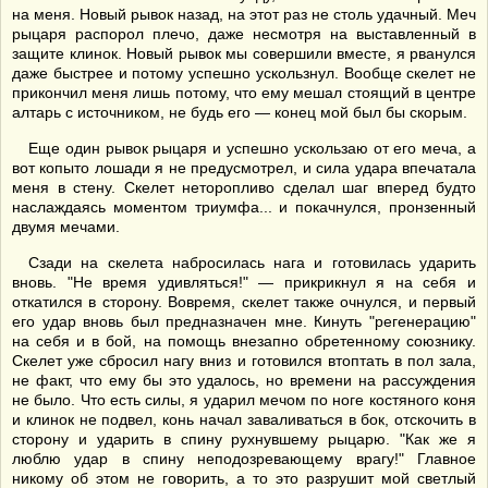
на меня. Новый рывок назад, на этот раз не столь удачный. Меч
рыцаря распорол плечо, даже несмотря на выставленный в
защите клинок. Новый рывок мы совершили вместе, я рванулся
даже быстрее и потому успешно ускользнул. Вообще скелет не
прикончил меня лишь потому, что ему мешал стоящий в центре
алтарь с источником, не будь его — конец мой был бы скорым.
Еще один рывок рыцаря и успешно ускользаю от его меча, а
вот копыто лошади я не предусмотрел, и сила удара впечатала
меня в стену. Скелет неторопливо сделал шаг вперед будто
наслаждаясь моментом триумфа... и покачнулся, пронзенный
двумя мечами.
Сзади на скелета набросилась нага и готовилась ударить
вновь. "Не время удивляться!" — прикрикнул я на себя и
откатился в сторону. Вовремя, скелет также очнулся, и первый
его удар вновь был предназначен мне. Кинуть "регенерацию"
на себя и в бой, на помощь внезапно обретенному союзнику.
Скелет уже сбросил нагу вниз и готовился втоптать в пол зала,
не факт, что ему бы это удалось, но времени на рассуждения
не было. Что есть силы, я ударил мечом по ноге костяного коня
и клинок не подвел, конь начал заваливаться в бок, отскочить в
сторону и ударить в спину рухнувшему рыцарю. "Как же я
люблю удар в спину неподозревающему врагу!" Главное
никому об этом не говорить, а то это разрушит мой светлый