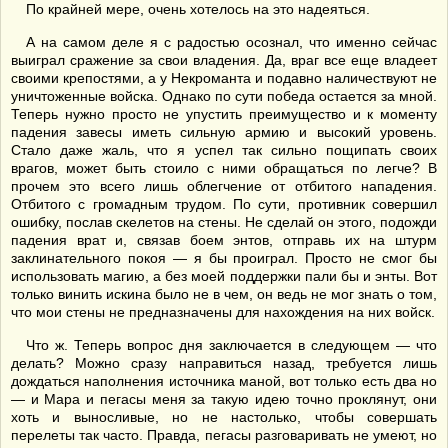
По крайней мере, очень хотелось на это надеяться.
А на самом деле я с радостью осознал, что именно сейчас
выиграл сражение за свои владения. Да, враг все еще владеет
своими крепостями, а у Некроманта и подавно наличествуют не
уничтоженные войска. Однако по сути победа остается за мной.
Теперь нужно просто не упустить преимущество и к моменту
падения завесы иметь сильную армию и высокий уровень.
Стало даже жаль, что я успел так сильно пощипать своих
врагов, может быть стоило с ними обращаться по легче? В
прочем это всего лишь облегчение от отбитого нападения.
Отбитого с громадным трудом. По сути, противник совершил
ошибку, послав скелетов на стены. Не сделай он этого, подожди
падения врат и, связав боем энтов, отправь их на штурм
заклинательного покоя — я бы проиграл. Просто не смог бы
использовать магию, а без моей поддержки пали бы и энты. Вот
только винить искина было не в чем, он ведь не мог знать о том,
что мои стены не предназначены для нахождения на них войск.
Что ж. Теперь вопрос дня заключается в следующем — что
делать? Можно сразу направиться назад, требуется лишь
дождаться наполнения источника маной, вот только есть два но
— и Мара и пегасы меня за такую идею точно проклянут, они
хоть и выносливые, но не настолько, чтобы совершать
перелеты так часто. Правда, пегасы разговаривать не умеют, но