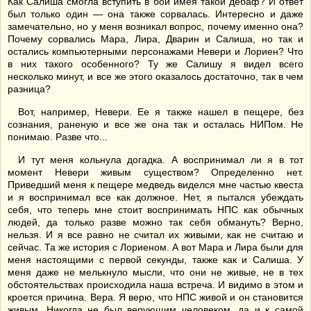
Как Салиша смогла вступить в бой имея такой дебаф? И ответ
был только один — она также сорвалась. Интересно и даже
замечательно, но у меня возникал вопрос, почему именно она?
Почему сорвались Мара, Лира, Дварин и Салиша, но так и
остались компьютерными персонажами Невери и Лориен? Что
в них такого особенного? Ту же Салишу я видел всего
несколько минут, и все же этого оказалось достаточно, так в чем
разница?
Вот, например, Невери. Ее я также нашел в пещере, без
сознания, раненую и все же она так и осталась НИПом. Не
понимаю. Разве что...
И тут меня кольнула догадка. А воспринимал ли я в тот
момент Невери живым существом? Определенно нет.
Приведший меня к пещере медведь виделся мне частью квеста
и я воспринимал все как должное. Нет, я пытался убеждать
себя, что теперь мне стоит воспринимать НПС как обычных
людей, да только разве можно так себя обмануть? Верно,
нельзя. И я все равно не считал их живыми, как не считаю и
сейчас. Та же история с Лориеном. А вот Мара и Лира были для
меня настоящими с первой секунды, также как и Салиша. У
меня даже не мелькнуло мысли, что они не живые, не в тех
обстоятельствах происходила наша встреча. И видимо в этом и
кроется причина. Вера. Я верю, что НПС живой и он становится
живым. Никогда не был верующим человеком, да и к самой