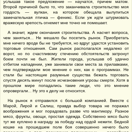
услышав такое предложение — научатся, причем матом.
Второй причиной было то, что заканчивала строительство моя
гордость — вулкан, на котором обещала вылупиться
замечательная птичка — феникс. Если уж идти штурмовать
вражескую крепость огнемет мне точно не помешает.
А значит, ждем окончания строительства. А насчет вопроса,
чем заняться... Не мешало бы посетить рынок. Приобретать
мне ничего вроде бы не требуется, но вдруг удастся установить
торговые отношения. Сам рынок располагался недалеко от
ворот, но по счастливому стечению обстоятельств затронут
боем почти не был. Жители города, услышав об удачно
отбитом нападении, уже занимали свои места за прилавками,
чем подтверждали мое мнение о них, как о программах. Не
стали бы настоящие разумные существа бежать торговать
спустя десять минут после исчезновения угрозы смерти. Хотя в
прошлом мире попадались такие люди, что это мнение
опровергали... Ну это к делу не относится.
На рынок я отправился с большой компанией. Вместе с
Марой, Лирой и Салиш, правда выбор товара не поражал
воображения и мог порадовать разве что мантикору. Разное
мясо, фрукты, овощи, простая одежда. Собственно мясо было
тут же куплено в награду за победу над ордой нежити. Бедной
кошке на прошедшем поле боя совершенно нечего было