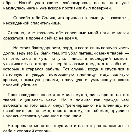
образ. Новый удар скелет заблокировал, но на него уже
накинулась нага и уже вскоре противник был повержен.
— Спасибо тебе Салиш, что пришла на помощь — сказал я,
неожиданной спасительнице.
Странно, мне казалось обе спасенные мной наги не могли
сражаться, в прочем сейчас не время.
— Не стоит благодарности, лорд, я всего лишь вернула часть
долга, ведь это Вы были тем, кто убил пытавших меня тварей —
от этих слов я чуть не упал, лишь в последний момент
ухватившись за алтарь, а перед глазами предстал те события,
которые я старался забыть. Тот случай, когда я спустился в
пыточную и увидел истерзанную пленницу, нагу, залитую
кровью, покрытую ранами, плачущую и умоляющую своих
палачей убить ее.
Произошедшее после я помнил смутно, лишь ярость на тех
тварей ощущалась четко. Но я помнил как прежде чем
выбежать из того ада я кинул "регенерацию" на пленницу, но
освободить ее не смог, просто потому, что сбежал, трусливо
надеясь оставить увиденное в прошлом.
Но прошлое меня не отпустило и на этот раз напомнило о
себе с хорошей стороны.