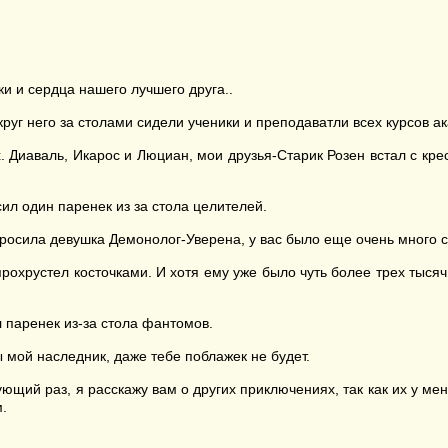
ки и сердца нашего лучшего друга..
круг него за столами сидели ученики и преподаватли всех курсов а
. Диаваль, Икарос и Люциан, мои друзья-Старик Розен встал с кре
сил один паренек из за стола целителей.
Спросила девушка Демонолог-Уверена, у вас было еще очень много
и прохрустел косточками. И хотя ему уже было чуть более трех тыся
 паренек из-за стола фантомов.
ы мой наследник, даже тебе поблажек не будет.
дующий раз, я расскажу вам о других приключениях, так как их у м
м.