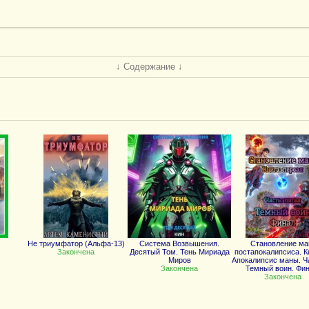
↓ Содержание ↓
Не триумфатор (Альфа-13)
Система Возвышения.
Становление ма
Закончена
Десятый Том. Тень Мириада
постапокалипсиса. Кн
Миров
Апокалипсис маны. Ча
Закончена
Темный воин. Фин
Закончена