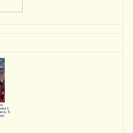
га
ига 1:
сть: 5.
ал.