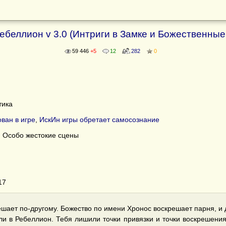
ебеллион v 3.0 (Интриги в Замке и Божественные
59 446
+5
12
282
0
тика
ван в игре
,
ИскИн игры обретает самосознание
, Особо жестокие сцены
17
шает по-другому. Божество по имени Хронос воскрешает парня, и 
ли в Ребеллион. Тебя лишили точки привязки и точки воскрешения.