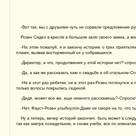
-Вот так, мы с друзьями чуть не сорвали предложение ру
Розен Сидел в кресле в большом зале своего замка, а во
-На этом пожалуй, я и закончу историю о трех приятклях
пламя, вызвав восторженный ох у собравшихся.
-Директор, а что, продолжения у этой истории нет?-спро
-Да, а как же рассказать нам о свадьбе и об отальном-
-Не в этот раз ребятки, не в этот раз-Розен потянулся 
только волосы покрылись сединой.
-Дядя, может все же, еще немного расскажешь?-Спросил
-Нет, Фауст-Розен улыбнулся-Даже не сморя на то, что т
Ну а теперь, вечер историй закончен. быть может в сле
так как завтра понедельник, и снова учеба, все по комната