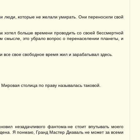
или люди, которые не желали умирать. Они переносили свой
к хотел больше времени проводить со своей бессмертной
ором смысле, это убрало вопрос о перенаселении планеты, и
ти все свое свободное время жил и зарабатывал здесь.
 Мировая столица по праву называлась таковой.
тановил незадачливого фантома-не стоит впутывать моего
рдена. Я понмаю, Гранд Мастер Диаваль не может за всеми