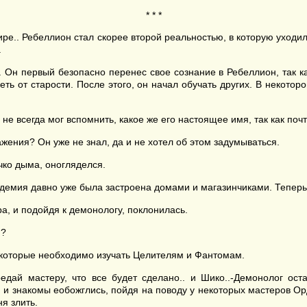
* * *
мире.. Ребеллион стал скорее второй реальностью, в которую уход
.
н первый безопасно перенес свое сознание в Ребеллион, так ка
реть от старости. После этого, он начал обучать других. В некот
не всегда мог вспомнить, какое же его настоящее имя, так как поч
жения? Он уже не знал, да и не хотел об этом задумываться.
чко дыма, оногляделся.
кадемия давно уже была застроена домами и магазинчиками. Теперь
а, и подойдя к демонологу, поклонилась.
я?
 которые необходимо изучать Целителям и Фантомам.
ередай мастеру, что все будет сделано.. и Шико..-Демонолог ос
 и знакомы еобожглись, пойдя на поводу у некоторых мастеров О
я злить.