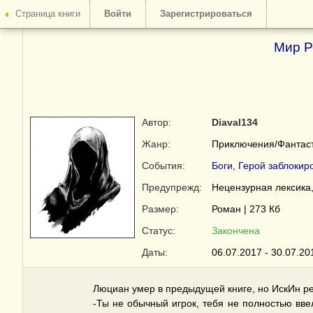
Страница книги
Войти
Зарегистрироваться
Мир Р
Автор:
Diaval134
Жанр:
Приключения/Фантас
События:
Боги
,
Герой заблокиро
Предупрежд:
Нецензурная лексика
Размер:
Роман | 273 Кб
Статус:
Закончена
Даты:
06.07.2017 - 30.07.20
Люциан умер в предыдущей книге, но ИскИн ре
-Ты не обычный игрок, тебя не полностью вве