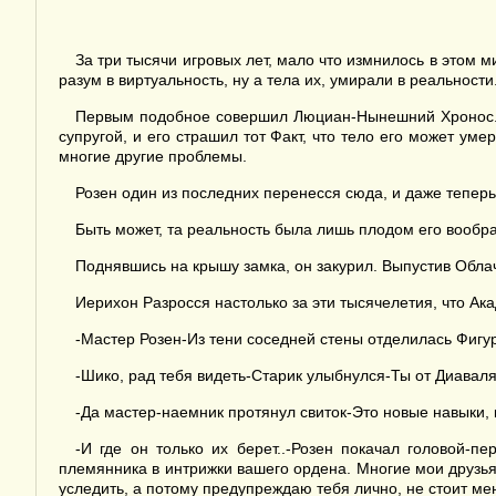
За три тысячи игровых лет, мало что измнилось в этом 
разум в виртуальность, ну а тела их, умирали в реальности
Первым подобное совершил Люциан-Нынешний Хронос. О
супругой, и его страшил тот Факт, что тело его может уме
многие другие проблемы.
Розен один из последних перенесся сюда, и даже теперь 
Быть может, та реальность была лишь плодом его вообра
Поднявшись на крышу замка, он закурил. Выпустив Обла
Иерихон Разросся настолько за эти тысячелетия, что А
-Мастер Розен-Из тени соседней стены отделилась Фигур
-Шико, рад тебя видеть-Старик улыбнулся-Ты от Диавал
-Да мастер-наемник протянул свиток-Это новые навыки,
-И где он только их берет..-Розен покачал головой-п
племянника в интрижки вашего ордена. Многие мои друзья
уследить, а потому предупреждаю тебя лично, не стоит мен