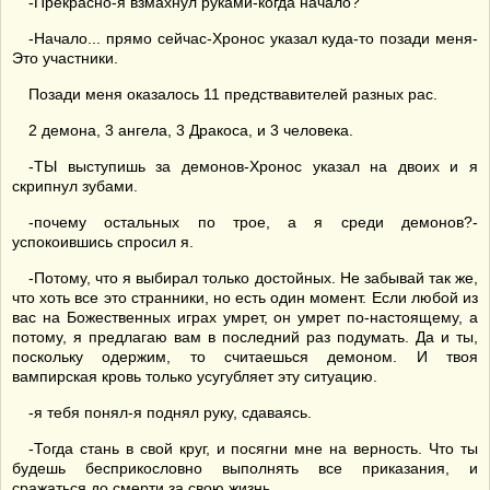
-Прекрасно-я взмахнул руками-когда начало?
-Начало... прямо сейчас-Хронос указал куда-то позади меня-
Это участники.
Позади меня оказалось 11 предствавителей разных рас.
2 демона, 3 ангела, 3 Дракоса, и 3 человека.
-ТЫ выступишь за демонов-Хронос указал на двоих и я
скрипнул зубами.
-почему остальных по трое, а я среди демонов?-
успокоившись спросил я.
-Потому, что я выбирал только достойных. Не забывай так же,
что хоть все это странники, но есть один момент. Если любой из
вас на Божественных играх умрет, он умрет по-настоящему, а
потому, я предлагаю вам в последний раз подумать. Да и ты,
поскольку одержим, то считаешься демоном. И твоя
вампирская кровь только усугубляет эту ситуацию.
-я тебя понял-я поднял руку, сдаваясь.
-Тогда стань в свой круг, и посягни мне на верность. Что ты
будешь бесприкословно выполнять все приказания, и
сражаться до смерти за свою жизнь.