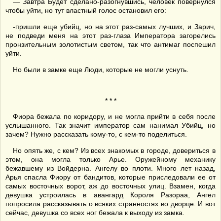
— Завтра Будет сделано-разогнувшись, человек повернулся
чтобы уйти, но тут властный голос остановил его:
-пришли еще убийц, но на этот раз-самых лучших, и Зарич,
не подведи меня на этот раз-глаза Императора загорелись
пронзительным золотистым светом, так что антимаг поспешил
уйти.
Но были в замке еще Люди, которые не могли уснуть.
* * *
Фиора бежала по коридору, и не могла прийти в себя после
услышанного. Так значит император сам нанимал Убийц, но
зачем? Нужно рассказать кому-то, с кем-то поделиться.
Но опять же, с кем? Из всех знакомых в городе, довериться в
этом, она могла только Арье. Оружейному механику
бежавшему из Войдерна. Ангелу во плоти. Много лет назад,
Арья спасла Фиору от бандитов, которые приследовали ее от
самых восточных ворот, аж до восточных улиц. Взамен, когда
девушка устроилась в авангард Короля Разораа, Ангел
попросила рассказывать о всяких странностях во дворце. И вот
сейчас, девушка со всех ног бежала к выходу из замка.