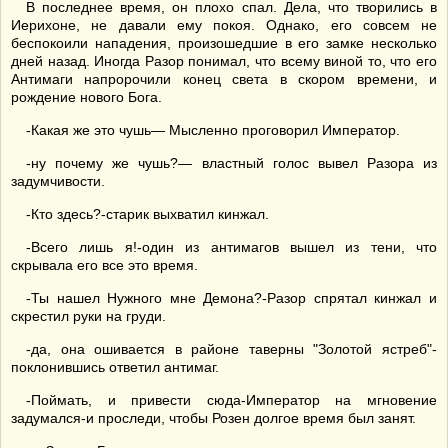
В последнее время, он плохо спал. Дела, что творились в
Иерихоне, не давали ему покоя. Однако, его совсем не
беспокоили нападения, произошедшие в его замке несколько
дней назад. Иногда Разор понимал, что всему виной то, что его
Антимаги напророчили конец света в скором времени, и
рождение нового Бога.
-Какая же это чушь— Мысленно проговорил Император.
-ну почему же чушь?— властный голос вывел Разора из
задумчивости.
-Кто здесь?-старик выхватил кинжал.
-Всего лишь я!-один из антимагов вышел из тени, что
скрывала его все это время.
-Ты нашел Нужного мне Демона?-Разор спрятал кинжал и
скрестил руки на груди.
-да, она ошивается в районе таверны "Золотой ястреб"-
поклонившись ответил антимаг.
-Поймать, и привести сюда-Император на мгновение
задумался-и проследи, чтобы Розен долгое время был занят.