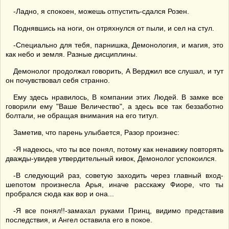
-Ладно, я спокоен, можешь отпустить-сдался Розен.
Поднявшись на ноги, он отряхнулся от пыли, и сел на стул.
-Специально для тебя, парнишка, Демонология, и магия, это
как небо и земля. Разные дисциплины.
Демонолог продолжал говорить, А Верджил все слушал, и тут
он почувствовал себя странно.
Ему здесь нравилось, В компании этих Людей. В замке все
говорили ему "Ваше Величество", а здесь все так беззаботно
болтали, не обращая внимания на его титул.
Заметив, что парень улыбается, Разор произнес:
-Я надеюсь, что ты все понял, потому как ненавижу повторять
дважды-увидев утвердительный кивок, Демонолог успокоился.
-В следующий раз, советую заходить через главный вход-
шепотом произнесла Арья, иначе расскажу Фиоре, что ты
пробрался сюда как вор и она...
-Я все понял!!-замахал руками Принц, видимо представив
последствия, и Ангел оставила его в покое.