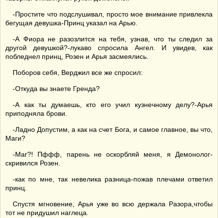
-Простите что подслушивал, просто мое внимание привлекла
бегущая девушка-Принц указал на Арью.
-А Фиора не разозлится на тебя, узнав, что ты следил за
другой девушкой?-лукаво спросила Ангел. И увидев, как
побледнел принц, Розен и Арья засмеялись.
Поборов себя, Верджил все же спросил:
-Откуда вы знаете Гренда?
-А как ты думаешь, кто его учил кузнечному делу?-Арья
приподняла брови.
-Ладно Допустим, а как на счет Бога, и самое главное, вы что,
Маги?
-Маг?! Пффф, парень не оскорбляй меня, я Демонолог-
скривился Розен.
-как по мне, так невелика разница-пожав плечами ответил
принц.
Спустя мгновение, Арья уже во всю держала Разора,чтобы
тот не придушил наглеца.