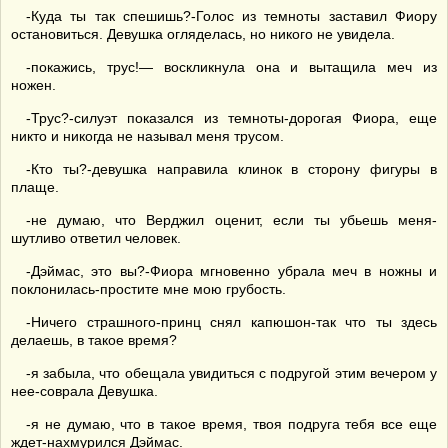
-Куда ты так спешишь?-Голос из темноты заставил Фиору
остановиться. Девушка огляделась, но никого не увидела.
-покажись, трус!— воскликнула она и вытащила меч из
ножен.
-Трус?-силуэт показался из темноты-дорогая Фиора, еще
никто и никогда не называл меня трусом.
-Кто ты?-девушка направила клинок в сторону фигуры в
плаще.
-не думаю, что Верджил оценит, если ты убьешь меня-
шутливо ответил человек.
-Дэймас, это вы?-Фиора мгновенно убрала меч в ножны и
поклонилась-простите мне мою грубость.
-Ничего страшного-принц снял капюшон-так что ты здесь
делаешь, в такое время?
-я забыла, что обещала увидиться с подругой этим вечером у
нее-соврала Девушка.
-я не думаю, что в такое время, твоя подруга тебя все еще
ждет-нахмурился Дэймас.