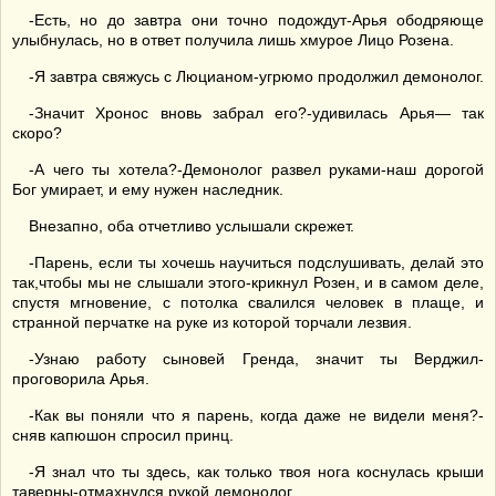
-Есть, но до завтра они точно подождут-Арья ободряюще
улыбнулась, но в ответ получила лишь хмурое Лицо Розена.
-Я завтра свяжусь с Люцианом-угрюмо продолжил демонолог.
-Значит Хронос вновь забрал его?-удивилась Арья— так
скоро?
-А чего ты хотела?-Демонолог развел руками-наш дорогой
Бог умирает, и ему нужен наследник.
Внезапно, оба отчетливо услышали скрежет.
-Парень, если ты хочешь научиться подслушивать, делай это
так,чтобы мы не слышали этого-крикнул Розен, и в самом деле,
спустя мгновение, с потолка свалился человек в плаще, и
странной перчатке на руке из которой торчали лезвия.
-Узнаю работу сыновей Гренда, значит ты Верджил-
проговорила Арья.
-Как вы поняли что я парень, когда даже не видели меня?-
сняв капюшон спросил принц.
-Я знал что ты здесь, как только твоя нога коснулась крыши
таверны-отмахнулся рукой демонолог.