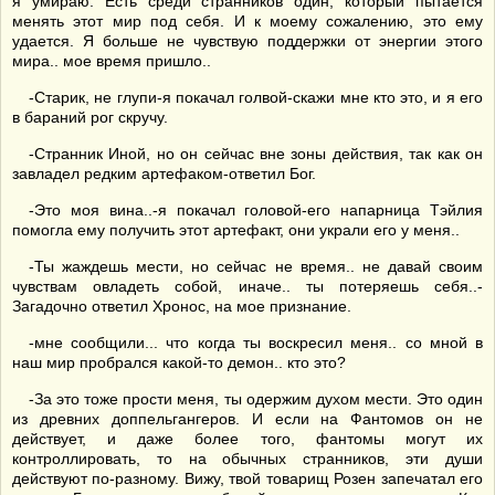
я умираю. Есть среди странников один, который пытается
менять этот мир под себя. И к моему сожалению, это ему
удается. Я больше не чувствую поддержки от энергии этого
мира.. мое время пришло..
-Старик, не глупи-я покачал голвой-скажи мне кто это, и я его
в бараний рог скручу.
-Странник Иной, но он сейчас вне зоны действия, так как он
завладел редким артефаком-ответил Бог.
-Это моя вина..-я покачал головой-его напарница Тэйлия
помогла ему получить этот артефакт, они украли его у меня..
-Ты жаждешь мести, но сейчас не время.. не давай своим
чувствам овладеть собой, иначе.. ты потеряешь себя..-
Загадочно ответил Хронос, на мое признание.
-мне сообщили... что когда ты воскресил меня.. со мной в
наш мир пробрался какой-то демон.. кто это?
-За это тоже прости меня, ты одержим духом мести. Это один
из древних доппельгангеров. И если на Фантомов он не
действует, и даже более того, фантомы могут их
контроллировать, то на обычных странников, эти души
действуют по-разному. Вижу, твой товарищ Розен запечатал его