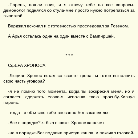
-Парень, пошли вниз, и я отвечу тебе на все вопросы-
демонолог поднялся со стула-мне просто нужно потрепаться за
выпивкой.
Верджил вскочил и с готовностью проследовал за Розеном.
А Арья осталась один на один вместе с Вампиршей.
* * *
СфЕРА ХРОНОСА.
-Люциан-Хронос встал со своего трона-ты готов выполнить
свою часть уговора?
-я не помню того момента, когда ты воскресил меня, но я
согласен сдержать слово-я исполню твою просьбу-Кивнул
парень.
-тогда.. я объясню тебе-внезапно Бог закашлялся.
-Все в порядке?-я был в шоке. Хронос кашляет.
-не в порядке-Бог подавил приступ кашля, и покачал головой-