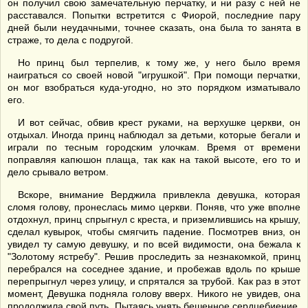
он получил свою замечательную перчатку, и ни разу с ней не
расставался. Попытки встретится с Фиорой, последние пару
дней были неудачными, точнее сказать, она была то занята в
страже, то дела с подругой.
Но принц был терпелив, к тому же, у него было время
наиграться со своей новой "игрушкой". При помощи перчатки,
он мог взобраться куда-угодно, но это порядком изматывало
его.
И вот сейчас, обвив крест руками, на верхушке церкви, он
отдыхал. Иногда принц наблюдал за детьми, которые бегали и
играли по тесным городским улочкам. Время от времени
поправляя капюшон плаща, так как на такой высоте, его то и
дело срывало ветром.
Вскоре, внимание Верджила привлекла девушка, которая
сломя голову, пронеслась мимо церкви. Поняв, что уже вполне
отдохнул, принц спрыгнул с креста, и приземлившись на крышу,
сделал кувырок, чтобы смягчить падение. Посмотрев вниз, он
увидел ту самую девушку, и по всей видимости, она бежала к
"Золотому ястребу". Решив проследить за незнакомкой, принц
перебрался на соседнее здание, и пробежав вдоль по крыше
перепрыгнул через улицу, и спрятался за трубой. Как раз в этот
момент, Девушка подняла голову вверх. Никого не увидев, она
продолжила свой путь. Пытаясь унять бешенное сердцебиение,