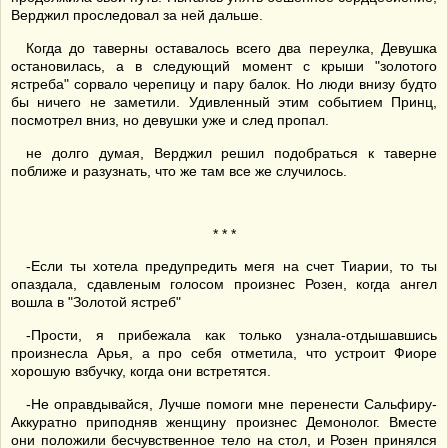
Верджил проследовал за ней дальше.
Когда до таверны оставалось всего два переулка, Девушка
остановилась, а в следующий момент с крыши "золотого
ястреба" сорвало черепицу и пару балок. Но люди внизу будто
бы ничего не заметили. Удивленный этим событием Принц,
посмотрел вниз, но девушки уже и след пропал.
не долго думая, Верджил решил подобраться к таверне
поближе и разузнать, что же там все же случилось.
* * *
-Если ты хотела предупредить мегя на счет Тиарии, то ты
опаздала, сдавленым голосом произнес Розен, когда ангел
вошла в "Золотой ястреб"
-Прости, я прибежала как только узнала-отдышавшись
произнесла Арья, а про себя отметила, что устроит Фиоре
хорошую взбучку, когда они встретятся.
-Не оправдывайся, Лучше помоги мне перенести Сальфиру-
Аккуратно приподняв женщину произнес Демонолог. Вместе
они положили бесчувственное тело на стол, и Розен принялся