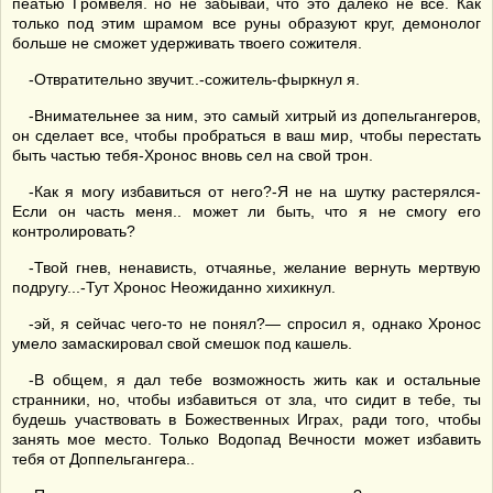
пеатью Громвеля. но не забывай, что это далеко не все. Как
только под этим шрамом все руны образуют круг, демонолог
больше не сможет удерживать твоего сожителя.
-Отвратительно звучит..-сожитель-фыркнул я.
-Внимательнее за ним, это самый хитрый из допельгангеров,
он сделает все, чтобы пробраться в ваш мир, чтобы перестать
быть частью тебя-Хронос вновь сел на свой трон.
-Как я могу избавиться от него?-Я не на шутку растерялся-
Если он часть меня.. может ли быть, что я не смогу его
контролировать?
-Твой гнев, ненависть, отчаянье, желание вернуть мертвую
подругу...-Тут Хронос Неожиданно хихикнул.
-эй, я сейчас чего-то не понял?— спросил я, однако Хронос
умело замаскировал свой смешок под кашель.
-В общем, я дал тебе возможность жить как и остальные
странники, но, чтобы избавиться от зла, что сидит в тебе, ты
будешь участвовать в Божественных Играх, ради того, чтобы
занять мое место. Только Водопад Вечности может избавить
тебя от Доппельгангера..