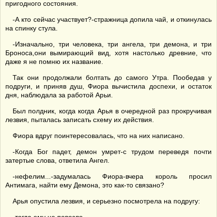
пригодного состояния.
-А кто сейчас участвует?-стражница допила чай, и откинулась
на спинку стула.
-Изначально, три человека, три ангела, три демона, и три
Броноса,они вымирающий вид, хотя настолько древние, что
даже я не помню их название.
Так они продолжали болтать до самого Утра. Пообедав у
подруги, и приняв душ, Фиора вычистила доспехи, и остаток
дня, наблюдала за работой Арьи.
Был полдник, когда когда Арья в очередной раз прокручивая
лезвия, пыталась записать схему их действия.
Фиора вдруг поинтересовалась, что на них написано.
-Когда Бог падет, демон умрет-с трудом переведя почти
затертые слова, ответила Ангел.
-нефелим...-задумалась Фиора-вчера король просил
Антимага, найти ему Демона, это как-то связано?
Арья опустила лезвия, и серьезно посмотрела на подругу: