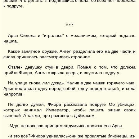
решим, что делать. И поднявшись с пола, со всех ног побежала
к подруге.
* * *
Арья Сидела и "игралась" с механизмом, который недавно
нашла.
Какое занятное оружие. Ангел разделила его на две части и
снова принялась рассматривать строение.
Отвлек девушку стук в двери. Помня о том, что должна
прийти Фиора, Ангел открыла дверь, и впустила подругу.
На улице снова лил дождь. Налив в две чашки горячего чаю,
Арья поставила одну перед собой, одну перед гостьей, и села
напротив.
Не долго думая, Фиора рассказала подруге Об убийцах,
которых нанимал Император, чтобы лишить жизни своих
сыновей. А так же, про разговор с Дэймасом.
-Мда, не повезло принцам-задумчиво произнесла Арья.
-и это все?-Фиора удивилась-они же проклятые близнецы, из-