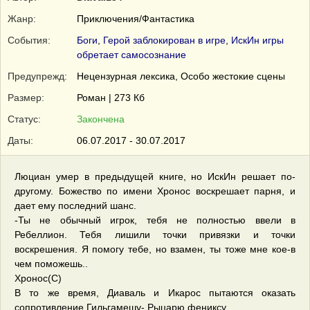
Жанр:
Приключения/Фантастика
События:
Боги
,
Герой заблокирован в игре
,
ИскИн игры
обретает самосознание
Предупрежд:
Нецензурная лексика, Особо жестокие сцены
Размер:
Роман | 273 Кб
Статус:
Закончена
Даты:
06.07.2017 - 30.07.2017
Люциан умер в предыдущей книге, но ИскИн решает по-
другому. Божество по имени Хронос воскрешает парня, и
дает ему последний шанс.
-Ты не обычный игрок, тебя не полностью ввели в
Ребеллион. Тебя лишили точки привязки и точки
воскрешения. Я помогу тебе, но взамен, ты тоже мне кое-в
чем поможешь..
Хронос(C)
В то же время, Диаваль и Икарос пытаются оказать
сопротивление Гильгамешу- Рыцарю фениксу.