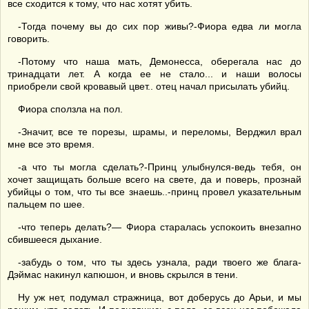
все сходится к тому, что нас хотят убить.
-Тогда почему вы до сих пор живы?-Фиора едва ли могла
говорить.
-Потому что наша мать, Демонесса, оберегала нас до
тринадцати лет. А когда ее не стало... и наши волосы
приобрели свой кровавый цвет.. отец начал присылать убийц.
Фиора сползла на пол.
-Значит, все те порезы, шрамы, и переломы, Верджил врал
мне все это время.
-а что ты могла сделать?-Принц улыбнулся-ведь тебя, он
хочет защищать больше всего на свете, да и поверь, прознай
убийцы о том, что ты все знаешь..-принц провел указательным
пальцем по шее.
-что теперь делать?— Фиора старалась успокоить внезапно
сбившееся дыхание.
-забудь о том, что ты здесь узнала, ради твоего же блага-
Дэймас накинул капюшон, и вновь скрылся в тени.
Ну уж нет, подумал стражница, вот доберусь до Арьи, и мы