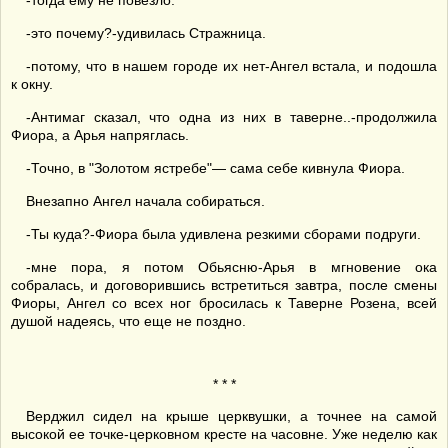
-тогда ему не повезло.
-это почему?-удивилась Стражница.
-потому, что в нашем городе их нет-Ангел встала, и подошла
к окну.
-Антимаг сказал, что одна из них в таверне..-продолжила
Фиора, а Арья напряглась.
-Точно, в "Золотом ястребе"— сама себе кивнула Фиора.
Внезапно Ангел начала собираться.
-Ты куда?-Фиора была удивлена резкими сборами подруги.
-мне пора, я потом Обьясню-Арья в мгновение ока
собралась, и договорившись встретиться завтра, после смены
Фиоры, Ангел со всех ног бросилась к Таверне Розена, всей
душой надеясь, что еще не поздно.
* * *
Верджил сидел на крыше церквушки, а точнее на самой
высокой ее точке-церковном кресте на часовне. Уже неделю как