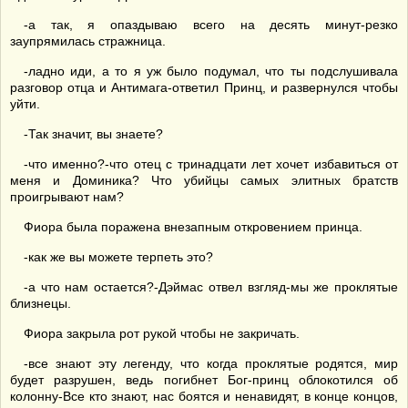
-а так, я опаздываю всего на десять минут-резко
заупрямилась стражница.
-ладно иди, а то я уж было подумал, что ты подслушивала
разговор отца и Антимага-ответил Принц, и развернулся чтобы
уйти.
-Так значит, вы знаете?
-что именно?-что отец с тринадцати лет хочет избавиться от
меня и Доминика? Что убийцы самых элитных братств
проигрывают нам?
Фиора была поражена внезапным откровением принца.
-как же вы можете терпеть это?
-а что нам остается?-Дэймас отвел взгляд-мы же проклятые
близнецы.
Фиора закрыла рот рукой чтобы не закричать.
-все знают эту легенду, что когда проклятые родятся, мир
будет разрушен, ведь погибнет Бог-принц облокотился об
колонну-Все кто знают, нас боятся и ненавидят, в конце концов,