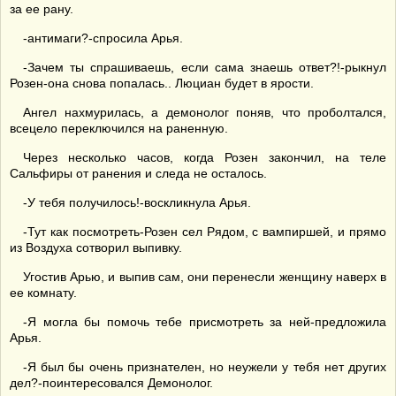
за ее рану.
-антимаги?-спросила Арья.
-Зачем ты спрашиваешь, если сама знаешь ответ?!-рыкнул
Розен-она снова попалась.. Люциан будет в ярости.
Ангел нахмурилась, а демонолог поняв, что проболтался,
всецело переключился на раненную.
Через несколько часов, когда Розен закончил, на теле
Сальфиры от ранения и следа не осталось.
-У тебя получилось!-воскликнула Арья.
-Тут как посмотреть-Розен сел Рядом, с вампиршей, и прямо
из Воздуха сотворил выпивку.
Угостив Арью, и выпив сам, они перенесли женщину наверх в
ее комнату.
-Я могла бы помочь тебе присмотреть за ней-предложила
Арья.
-Я был бы очень признателен, но неужели у тебя нет других
дел?-поинтересовался Демонолог.