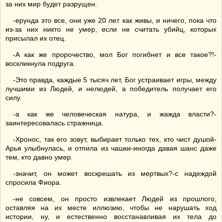
за них мир будет разрущен.
-ерунда это все, они уже 20 лет как живы, и ничего, пока что
из-за них никто не умер, если не считать убийц, которых
присылал их отец.
-А как же пророчество, мол Бог погибнет и все такое?!-
воскликнула подруга.
-Это правда, каждые 5 тысяч лет, Бог устраивает игры, между
лучшими из Людей, и нелюдей, а победитель получает его
силу.
-а как же человеческая натура, и жажда власти?-
заинтересовалась стражница.
-Хронос, так его зовут, выбирает только тех, кто чист душой-
Арья улыбнулась, и отпила из чашки-иногда давая шанс даже
тем, кто давно умер.
-значит, он может воскрешать из мертвых?-с надеждой
спросила Фиора.
-не совсем, он просто извлекает Людей из прошлого,
оставляя на их месте иллюзию, чтобы не нарушать ход
истории, ну, и естественно восстанавливая их тела до