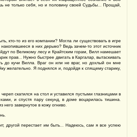
шь не только себя, но и половину своей Судьбы... Прощай,
ть, кто-то из его компании? Могла ли существовать в игре
 накопившееся в них дерьмо? Ведь зачем-то этот источник
ойдут по Великому лесу и Крайтским горам, Вилл намешает
арик прав... Нужно быстрее двигать в Каргалар, вытаскивать
ь до кучи Вилла. Враг он или не враг, но дохлый он мне
йку желательно. Я поднялся и, подойдя к спящему старику,
 череп скатился на стол и уставился пустыми глазницами в
хами, и спустя пару секунд, в доме воцарилась тишина.
з него завернутое в кожу огниво.
нь.
, другой перестает им быть... Надеюсь, сам я все успею