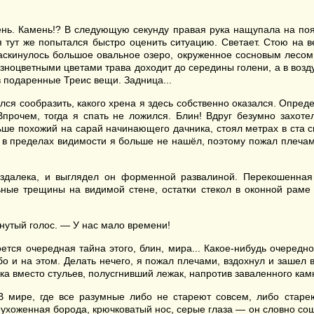
мень. Камень!? В следующую секунду правая рука нащупала на пояс
 я тут же попытался быстро оценить ситуацию. Светает. Стою на 
скинулось большое овальное озеро, окруженное сосновым лесом. 
разноцветными цветами трава доходит до середины голени, а в возд
в подаренные Треис вещи. Задница...
ался сообразить, какого хрена я здесь собственно оказался. Опред
Впрочем, тогда я спать не ложился. Блин! Вдруг безумно захоте
ьше похожий на сарай начинающего дачника, стоял метрах в ста с
го в пределах видимости я больше не нашёл, поэтому пожал плеча
издалека, и выглядел он форменной развалиной. Перекошенна
ные трещины на видимой стене, остатки стекол в оконной раме 
нутый голос. — У нас мало времени!
роется очередная тайна этого, блин, мира... Какое-нибудь очере
о и на этом. Делать нечего, я пожал плечами, вздохнул и зашел 
ка вместо стульев, полусгнивший лежак, напротив заваленного кам
т. В мире, где все разумные либо не стареют совсем, либо ста
хоженная борода, крючковатый нос, серые глаза — он словно сош