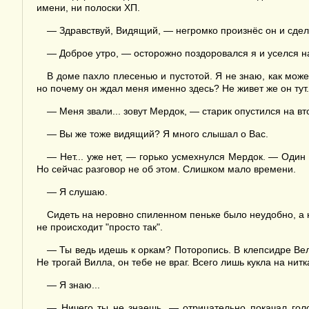
имени, ни полоски ХП.
— Здравствуй, Видящий, — негромко произнёс он и сде
— Доброе утро, — осторожно поздоровался я и уселся на 
В доме пахло плесенью и пустотой. Я не знаю, как може
но почему он ждал меня именно здесь? Не живет же он тут.
— Меня звали... зовут Мердок, — старик опустился на в
— Вы же тоже видящий? Я много слышал о Вас.
— Нет... уже нет, — горько усмехнулся Мердок. — Один 
Но сейчас разговор не об этом. Слишком мало времени.
— Я слушаю.
Сидеть на неровно спиленном пеньке было неудобно, а н
не происходит "просто так".
— Ты ведь идешь к оркам? Поторопись. В клепсидре Ве
Не трогай Вилла, он тебе не враг. Всего лишь кукла на нит
— Я знаю...
— Ничего ты не знаешь, — отрицательно покачал голо