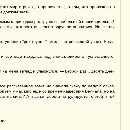
тот мир игроках, о пророчестве, о том, что произошло в
и должны знать...
внимым с приездом рок группы в небольшой провинциальный
 замке которого он решил вдруг остановиться. Но я этих
выступление "рок группы" имело потрясающий успех. Когда
, и все еще находясь под впечатлением от услышанного,
на меня взгляд и улыбнулся. — Второй раз... десять дней
се рассказанное вами, но сначала скажу по делу: К оркам
копьем у нас мир ещё со времён нашествия Велиала, но на
ратить силы? А главная дорога патрулируется с этой и той
нее.