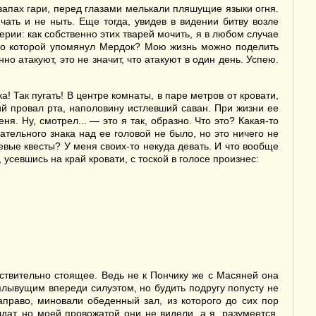
 запах гари, перед глазами мелькали пляшущие языки огня.
ать и не ныть. Еще тогда, увидев в видении битву возле
ерии: как собственно этих тварей мочить, я в любом случае
, о которой упомянул Мердок? Мою жизнь можно поделить
атакуют, это не значит, что атакуют в один день. Успею.
! Так пугать! В центре комнаты, в паре метров от кровати,
й провал рта, наполовину истлевший саван. При жизни ее
я. Ну, смотрел... — это я так, образно. Что это? Какая-то
ельного знака над ее головой не было, но это ничего не
евые квесты? У меня своих-то некуда девать. И что вообще
усевшись на край кровати, с тоской в голосе произнес:
йствительно стоящее. Ведь не к Пончику же с Масяней она
 плывущим впереди силуэтом, но будить подругу попусту не
право, миновали обеденный зал, из которого до сих пор
ат, но моей провожатой они не видели, а я, разумеется,