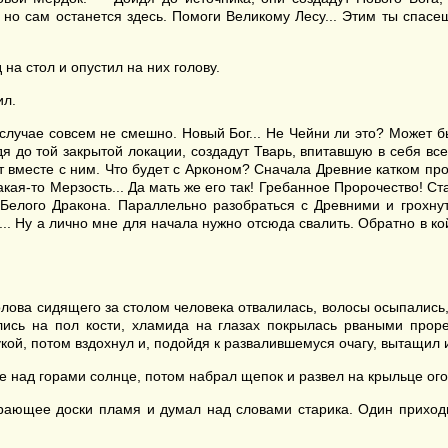
 но сам останется здесь. Помоги Великому Лесу... Этим ты спасе
на стол и опустил на них голову.
ил.
случае совсем не смешно. Новый Бог... Не Чейни ли это? Может бы
я до той закрытой локации, создадут Тварь, впитавшую в себя все
ят вместе с ним. Что будет с Арконом? Сначала Древние катком пр
кая-то Мерзость... Да мать же его так! Гребанное Пророчество! Ст
 Белого Дракона. Параллельно разобраться с Древними и грохнут
. Ну а лично мне для начала нужно отсюда свалить. Обратно в ко
лова сидящего за столом человека отвалилась, волосы осыпались,
ись на пол кости, хламида на глазах покрылась рваными проре
кой, потом вздохнул и, подойдя к развалившемуся очагу, вытащил и
е над горами солнце, потом набрал щепок и развел на крыльце ого
рающее доски пламя и думал над словами старика. Один приходит