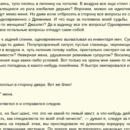
гаясь, тупо пялясь в лепнину на потолке. В воздухе все еще стоял
 валящееся из рога изобилия дерьмо? Впрочем, можно не идиотнич
дут мимо меня. Но даже если отбросить в сторону все вопросы из с
ет одновременно с Древними. И что еще за половина моей судьбы
о женщина? Джаэлит? Да в задницу все эти вопросы! Одновременно 
 все остальные вопросы отпадут сами собой.
л к задней спинке, одновременно выхватывая из инвентаря меч. Сука
гда-то давно. Полупрозрачный силуэт, пустые глазницы, чернеющи
в воздухе и, чуть склонив голову набок, пристально смотрел на мен
ливости? Неверная жена, удушенная ревнивым супругом? Восклицат
нения еще каких-либо условий. Вот только на хрена мне какие-то л
но попадешь в какого-нибудь покойника. Я быстро экипировался и, 
поплыл в сторону двери. Вот же блин!
" жена.
 ответил я и отправился следом.
, но был шанс, что это не какой-то левый квест, а что-нибудь де
ать, как специалиста по всей этой нечисти", — думал я, следуя за
вшись на первый этаж, мы проследовали по длинному коридору на
е помещения лестнице. По дороге мне встретилось несколько солд