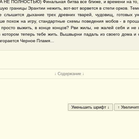
Е ПОЛНОСТЬЮ) Финальная битва все ближе, и времени на то, чт
шую границы Эрантии нежить, вот-вот ворвется в степи орков. Тем
ее слышится дыхание трех древних тварей, чудовищ, готовых ун
ьше похож на игру, стандартные схемы поведения мобов - в пр
 просто выжить, в конце концов? Рви жилы, не жалей себя и не 
 в котором теперь тебе жить. Вышвырни падаль из своего дома 
згорается Черное Пламя...
↓ Содержание ↓