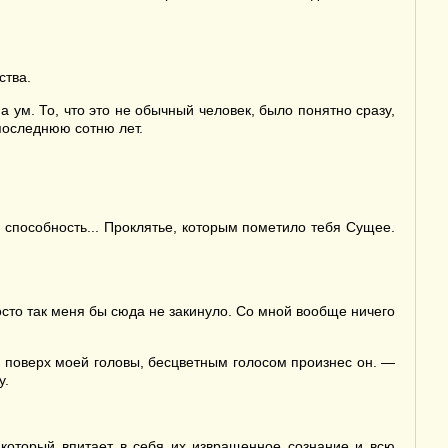
ства.
 ум. То, что это не обычный человек, было понятно сразу,
 последнюю сотню лет.
у способность... Проклятье, которым пометило тебя Сущее.
осто так меня бы сюда не закинуло. Со мной вообще ничего
 поверх моей головы, бесцветным голосом произнес он. —
у.
 который впитает в себя их извращенное сознание и всю