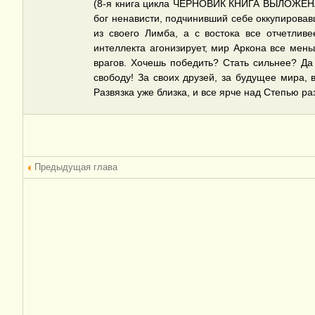
(8-я книга цикла ЧЕРНОВИК КНИГА ВЫЛОЖЕНА Н
бог ненависти, подчинивший себе оккупировав
из своего Лимба, а с востока все отчетлив
интеллекта агонизирует, мир Аркона все мен
врагов. Хочешь победить? Стать сильнее? Да
свободу! За своих друзей, за будущее мира,
Развязка уже близка, и все ярче над Степью ра
Предыдущая глава