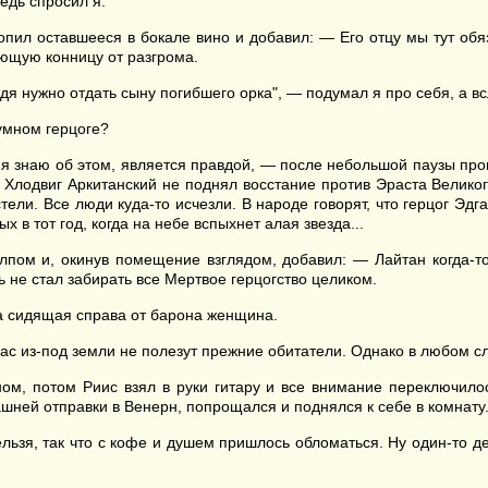
едь спросил я.
ил оставшееся в бокале вино и добавил: — Его отцу мы тут обяза
ющую конницу от разгрома.
ждя нужно отдать сыну погибшего орка", — подумал я про себя, а вс
зумном герцоге?
то я знаю об этом, является правдой, — после небольшой паузы про
н Хлодвиг Аркитанский не поднял восстание против Эраста Великого
тели. Все люди куда-то исчезли. В народе говорят, что герцог Эдг
х в тот год, когда на небе вспыхнет алая звезда...
алпом и, окинув помещение взглядом, добавил: — Лайтан когда-т
ь не стал забирать все Мертвое герцогство целиком.
а сидящая справа от барона женщина.
нас из-под земли не полезут прежние обитатели. Однако в любом с
м, потом Риис взял в руки гитару и все внимание переключилось
шней отправки в Венерн, попрощался и поднялся к себе в комнату
ельзя, так что с кофе и душем пришлось обломаться. Ну один-то д