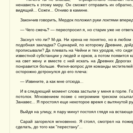
ненависть к этому миру. Он сможет отправить их обратно,
видящий... Сожги... Огниво в камине.
Закончив говорить, Мердок положил руки локтями вперед 
— Чего сжечь? — переспросил я, но старик уже не ответ
Заснул что ли? М-да. Ни хрена не понятно, но в любом 
подобная закладка? Сценарий, по которому Древние, дойд
прописывали? Да плевать на Чейни и тех уродов, что сид
известной субстанции у людей и орков, а потом появится ка
на свет жену и вместе с ней искать на Древних Дорогах
понравится больше. Фигня-вопрос для команды мстителей..
осторожно дотронулся до его плеча:
— Извините, а как мне отсюда...
И в следующий момент слова застыли у меня в горле. Го
потолок. Мгновением позже с негромким треском осыпал
Занавес... Я простоял еще некоторое время с вытянутой ру
Выйдя на улицу, я пару минут постоял глядя на встающе
Сарай загорелся мгновенно. Я стоял, смотрел на пожи
сделать, до того как "перестану"...