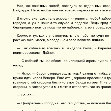
Нас, как почетных гостей, посадили за отдельный сто
Вайдарре. Не то чтобы мне интересно пересказывать все это
В отсутствие газет, телевизора и интернета, любой за
городок, а уж в нашем-то случае и подавно. Ведь вряд 
благородных понтов пока что не набрался, а во-вторых, вс
Кормили тут, как в упомянутом мною пабе, но судя по 
рассказ закончился, в обеденном зале повисла тишина.
— Так собака-то все-таки в Вайдарре была, и барель
поинтересовался Дайнек.
— С собакой вышел облом, ее иллюзией игроки пугали г
назад.
— Ясно, — барон оторвал задумчивый взгляд от кубка в
нужно идти через Венерн. Ещё отец герцога проложил к г
границе с той стороны бесчинствуют банды изгоев. Я не с
стороны, а завтра утром мы можем отправить вас на границ
— Венерн?
— Центральный город нашего герцогства, — пояснил Дайн