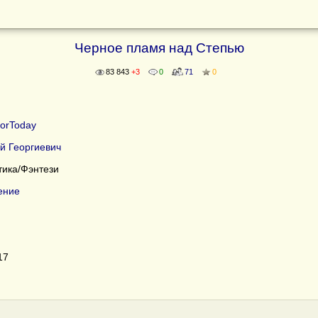
Черное пламя над Степью
83 843
+3
0
71
0
orToday
й Георгиевич
ика/Фэнтези
ение
17