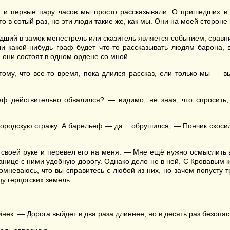
л, и первые пару часов мы просто рассказывали. О пришедших в э
 в сотый раз, но эти люди такие же, как мы. Они на моей стороне 
бредший в замок менестрель или сказитель является событием, сра
ли какой-нибудь граф будет что-то рассказывать людям барона, в
е они состоят в одном ордене со мной.
тому, что все то время, пока длился рассказ, ели только мы — 
еф действительно обвалился? — видимо, не зная, что спросить
ородскую стражу. А барельеф — да... обрушился, — Пончик скосил 
 своей руке и перевел его на меня. — Мне ещё нужно осмыслить в
ранице с ними удобную дорогу. Однако дело не в ней. С Кровавым 
омневаюсь, что вы справитесь с любой из них, но зачем попусту т
у герцогских земель.
ек. — Дорога выйдет в два раза длиннее, но в десять раз безопас