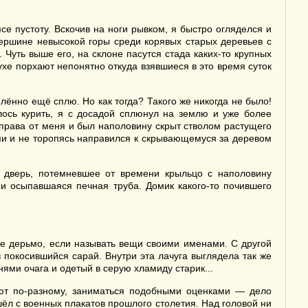
е пустоту. Вскочив на ноги рывком, я быстро огляделся и
вершине невысокой горы среди корявых старых деревьев с
Чуть выше его, на склоне пасутся стада каких-то крупных
ухе порхают непонятно откуда взявшиеся в это время суток
елённо ещё сплю. Но как тогда? Такого же никогда не было!
лось курить, я с досадой сплюнул на землю и уже более
права от меня и был наполовину скрыт стволом растущего
ми и не торопясь направился к скрывающемуся за деревом
я дверь, потемневшее от времени крыльцо с наполовину
и осыпавшаяся печная труба. Домик какого-то почившего
дное дерьмо, если называть вещи своими именами. С другой
в покосившийся сарай. Внутри эта лачуга выглядела так же
нями очага и одетый в серую хламиду старик...
реют по-разному, заниматься подобными оценками — дело
ёл с военных плакатов прошлого столетия. Над головой ни