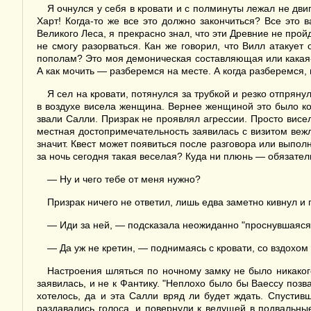
Я очнулся у себя в кровати и с полминуты лежал не дви
Харт! Когда-то же все это должно закончиться? Все это
Великого Леса, я прекрасно знал, что эти Древние не прой
не смогу разорваться. Кан же говорил, что Вилл атаку
пополам? Это моя демоническая составляющая или какая-т
А как мочить — разберемся на месте. А когда разберемся,
Я сел на кровати, потянулся за трубкой и резко отпряну
в воздухе висела женщина. Вернее женщиной это было ко
звали Салли. Призрак не проявлял агрессии. Просто висел 
местная достопримечательность заявилась с визитом веж
значит. Квест может появиться после разговора или выпол
за ночь сегодня такая веселая? Куда ни плюнь — обязатель
— Ну и чего тебе от меня нужно?
Призрак ничего не ответил, лишь едва заметно кивнул и 
— Иди за ней, — подсказала неожиданно "проснувшаяся
— Да уж не кретин, — поднимаясь с кровати, со вздохом
Настроения шляться по ночному замку не было никакого
заявилась, и не к Фантику. "Неплохо было бы Ваессу позв
хотелось, да и эта Салли вряд ли будет ждать. Спусти
раздавались голоса, и повернули к ведущей в подвальны