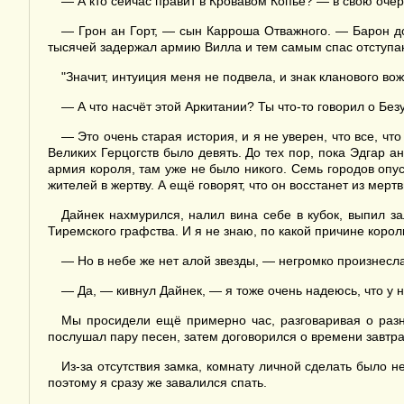
— А кто сейчас правит в Кровавом Копье? — в свою очер
— Грон ан Горт, — сын Карроша Отважного. — Барон доп
тысячей задержал армию Вилла и тем самым спас отступа
"Значит, интуиция меня не подвела, и знак кланового во
— А что насчёт этой Аркитании? Ты что-то говорил о Бе
— Это очень старая история, и я не уверен, что все, ч
Великих Герцогств было девять. До тех пор, пока Эдгар а
армия короля, там уже не было никого. Семь городов опус
жителей в жертву. А ещё говорят, что он восстанет из мертвы
Дайнек нахмурился, налил вина себе в кубок, выпил з
Тиремского графства. И я не знаю, по какой причине корол
— Но в небе же нет алой звезды, — негромко произнесл
— Да, — кивнул Дайнек, — я тоже очень надеюсь, что у 
Мы просидели ещё примерно час, разговаривая о разно
послушал пару песен, затем договорился о времени завтра
Из-за отсутствия замка, комнату личной сделать было н
поэтому я сразу же завалился спать.