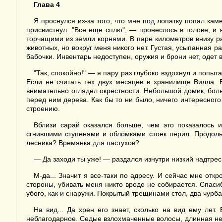
Глава 4
Я проснулся из-за того, что мне под лопатку попал ка
присвистнул. "Все еще сплю", — пронеслось в голове, и
торчащими из земли корнями. В паре километров внизу ра
животных, но вокруг меня никого нет. Густая, усыпанная 
бабочки. Инвентарь недоступен, оружия и брони нет, одет 
"Так, спокойно!" — я пару раз глубоко вздохнул и попыт
Если не считать тех двух месяцев в хранилище Вилла. 
внимательно оглядел окрестности. Небольшой домик, бол
перед ним дерева. Как бы то ни было, ничего интересно
строению.
Вблизи сарай оказался больше, чем это показалось 
сгнившими ступенями и обломками стоек перил. Продоль
лесника? Времянка для пастухов?
— Да заходи ты уже! — раздался изнутри низкий надтрес
М-да... Значит я все-таки по адресу. И сейчас мне отк
стороны, убивать меня никто вроде не собирается. Спасиб
убого, как и снаружи. Покрытый трещинами стол, два чурба
На вид... Да хрен его знает, сколько на вид ему ле
неблагодарное. Седые взлохмаченные волосы, длинная неу