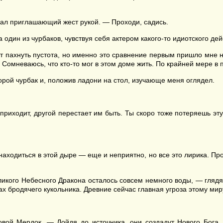
лал приглашающий жест рукой. — Проходи, садись.
один из чурбаков, чувствуя себя актером какого-то идиотского дей
т пахнуть пустота, но именно это сравнение первым пришло мне на
 Сомневаюсь, что кто-то мог в этом доме жить. По крайней мере в
торой чурбак и, положив ладони на стол, изучающе меня оглядел.
приходит, другой перестает им быть. Ты скоро тоже потеряешь эт
аходиться в этой дыре — еще и неприятно, но все это лирика. Пр
ликого Небесного Дракона осталось совсем немного воды, — глядя
ках бродячего кукольника. Древние сейчас главная угроза этому мир
вой Мердок. — Дойдя до источника, они создадут Нового Бога,