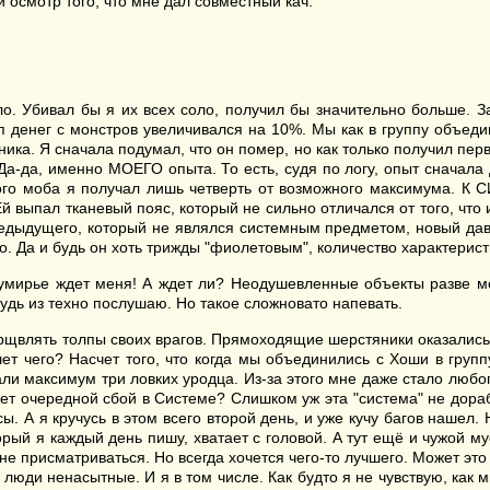
осмотр того, что мне дал совместный кач.
ло. Убивал бы я их всех соло, получил бы значительно больше. З
 денег с монстров увеличивался на 10%. Мы как в группу объедин
ка. Я сначала подумал, что он помер, но как только получил первы
Да-да, именно МОЕГО опыта. То есть, судя по логу, опыт сначала
ого моба я получал лишь четверть от возможного максимума. К 
 выпал тканевый пояс, который не сильно отличался от того, что 
редыдущего, который не являлся системным предметом, новый давал
о. Да и будь он хоть трижды "фиолетовым", количество характерис
думирье ждет меня! А ждет ли? Неодушевленные объекты разве мо
удь из техно послушаю. Но такое сложновато напевать.
рщвлять толпы своих врагов. Прямоходящие шерстяники оказались 
чет чего? Насчет того, что когда мы объединились с Хоши в групп
 максимум три ловких уродца. Из-за этого мне даже стало любопы
ет очередной сбой в Системе? Слишком уж эта "система" не дораб
ы. А я кручусь в этом всего второй день, и уже кучу багов нашел
рый я каждый день пишу, хватает с головой. А тут ещё и чужой мус
 не присматриваться. Но всегда хочется чего-то лучшего. Может э
юди ненасытные. И я в том числе. Как будто я не чувствую, как 