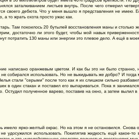
орция в 50 миллилитров будет иметь 40% градусов крепкости. Но д
нялся заталкиванием листьев внутрь. После чего отмерил четверть
ся своего дебюта. Что у меня вышло я представления не имею. Есл
, а то жрать охота просто ужас как.
ентарь. Там покоилось 20 бутылей восстановления маны и столько
трим, достаточно ли этого будет, чтобы мой навык приверженност
инут потратить 130 маны или энергии это плевое дело. А ещё в м
ние написано оранжевым цветом. И как бы это ни было странно, 
и не собирался использовать. Но не выкидывать же добро? И тогда 
Зелья стали "серыми" после того как я их слишком сильно разбавил
ек в один стакан и поставил его выпариваться. Пока я занимался 
. Остудил полученное варево, поставив на окно, а затем вылил в
рь имело ярко-желтый окрас. Но на этом я не остановился. Снова о
 не удосужился использовать. Покипятив жидкость ещё какое-то 
глоток и это чудодейственное средство полностью восстановит мне