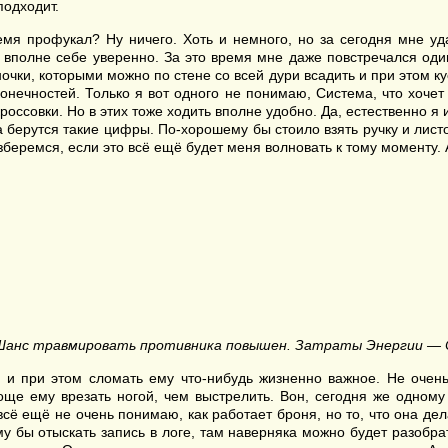
подходит.
ремя профукал? Ну ничего. Хоть и немного, но за сегодня мне у
о вполне себе уверенно. За это время мне даже повстречался оди
иночки, которыми можно по стене со всей дури всадить и при этом 
ечностей. Только я вот одного не понимаю, Система, что хочет 
россовки. Но в этих тоже ходить вполне удобно. Да, естественно я
 берутся такие цифры. По-хорошему бы стоило взять ручку и листо
азберемся, если это всё ещё будет меня волновать к тому моменту. 
4. Шанс травмировать противника повышен. Затраты Энергии — 
ь, и при этом сломать ему что-нибудь жизненно важное. Не очен
роще ему врезать ногой, чем выстрелить. Вон, сегодня же одному
всё ещё не очень понимаю, как работает броня, но то, что она де
у бы отыскать запись в логе, там наверняка можно будет разобра