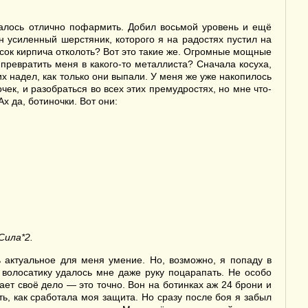
далось отлично пофармить. Добил восьмой уровень и ещё
н усиленный шерстяник, которого я на радостях пустил на
кусок кирпича отколоть? Вот это такие же. Огромные мощные
превратить меня в какого-то металлиста? Сначала косуха,
 их надел, как только они выпали. У меня же уже накопилось
чек, и разобраться во всех этих премудростях, но мне что-
Ах да, ботиночки. Вот они:
Сила*2.
ь актуальное для меня умение. Но, возможно, я попаду в
 волосатику удалось мне даже руку поцарапать. Не особо
лает своё дело — это точно. Вон на ботинках аж 24 брони и
ть, как сработала моя защита. Но сразу после боя я забыл