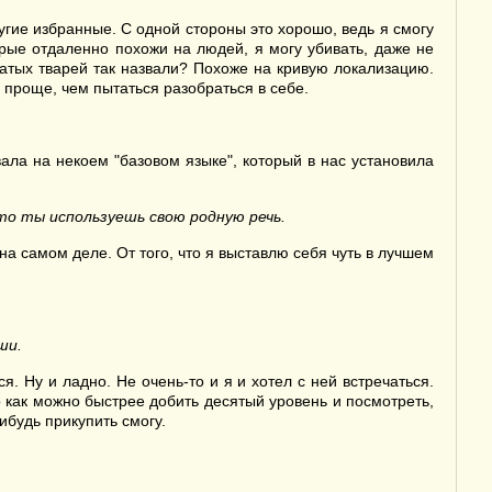
угие избранные. С одной стороны это хорошо, ведь я смогу
орые отдаленно похожи на людей, я могу убивать, даже не
сатых тварей так назвали? Похоже на кривую локализацию.
 проще, чем пытаться разобраться в себе.
вала на некоем "базовом языке", который в нас установила
то ты используешь свою родную речь.
 на самом деле. От того, что я выставлю себя чуть в лучшем
ши.
я. Ну и ладно. Не очень-то и я и хотел с ней встречаться.
о как можно быстрее добить десятый уровень и посмотреть,
ибудь прикупить смогу.