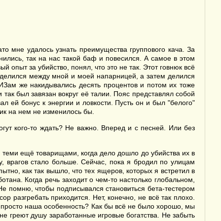
ато мне удалось узнать преимущества группового кача. За
ились, так на нас такой баф и повесился. А самое в этом
й опыт за убийство, понял, что это не так. Этот говнюк всё
 делился между мной и моей напарницей, а затем делился
СИЗам же накидывались десять процентов и потом их тоже
и так был завязан вокруг её талии. Пояс представлял собой
 ей бонус к энергии и ловкости. Пусть он и был "белого"
тик на нем не изменилось бы.
гут кого-то ждать? Не важно. Вперед и с песней. Или без
теми ещё товарищами, когда дело дошло до убийства их в
у, врагов стало больше. Сейчас, пока я бродил по улицам
тно, как так вышло, что тех ящеров, которых я встретил в
отана. Когда речь заходит о чем-то настолько глобальном,
. Не помню, чтобы подписывался становиться бета-тестером
ор разгребать приходится. Нет, конечно, не всё так плохо.
то просто наша особенность? Как бы всё не было хорошо, мы
мне греют душу заработанные игровые богатства. Не забыть