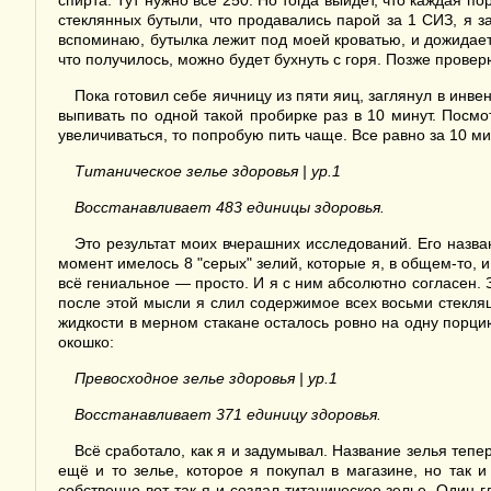
спирта. Тут нужно все 250. Но тогда выйдет, что каждая п
стеклянных бутыли, что продавались парой за 1 СИЗ, я за
вспоминаю, бутылка лежит под моей кроватью, и дожидает
что получилось, можно будет бухнуть с горя. Позже проверю
Пока готовил себе яичницу из пяти яиц, заглянул в инв
выпивать по одной такой пробирке раз в 10 минут. Посмо
увеличиваться, то попробую пить чаще. Все равно за 10 м
Титаническое зелье здоровья | ур.1
Восстанавливает 483 единицы здоровья.
Это результат моих вчерашних исследований. Его назва
момент имелось 8 "серых" зелий, которые я, в общем-то, 
всё гениальное — просто. И я с ним абсолютно согласен. 
после этой мысли я слил содержимое всех восьми стекляш
жидкости в мерном стакане осталось ровно на одну порцию
окошко:
Превосходное зелье здоровья | ур.1
Восстанавливает 371 единицу здоровья.
Всё сработало, как я и задумывал. Название зелья тепе
ещё и то зелье, которое я покупал в магазине, но так и
собственно вот так я и создал титаническое зелье. Один 