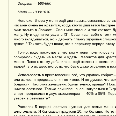
Энергия — 580/580
Мана — 1030/1030
Неплохо. Вчера у меня ещё два навыка связанные со ста
что мне очень не нравится, когда кто-то двигается быстре
очки только в Ловкость. Силы мне вполне и так хватает. 
ману. Ну и единичка ушла в ХП. Сравнивая себя с теми ж
много вкладываться, но и держать планку здоровья слишком
делать? Так хоть будет шанс, что я переживу первую атаку.
Точно, надо посмотреть, что там у меня получилось из 
собираюсь сидеть на месте и ждать. Реагентов для крафт
много. Плюс к этому добавились ещё железы с шелковино
тварей, это их шерстистость, что было даже отражено в на
Использовать в приготовлении всё, что удалось собрать
или желез, я представления не имею. И не думаю, что вел
бодрости. Настойка женьшеня. Удивительно, правда? Поиск
ничего сложного. Только пришлось вновь закупаться в "иг
спирт продавался в двух экземплярах — 40% и 95%. Первы
уверен в результате?
Растолок 5 порций листьев, нужных для зелья маны и
алкогольным. Я бы сказал градусов 10, не больше. Но то