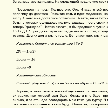
бы за квартиру заплатить. На следующей неделе уже срок 
Посмотрел на часы. Полшестого. Ого. И куда я всё в
половину до девятого. Развитие хоть и идет медленно, н
экспу. С него мне достались ботиночки. Знаете, такие бот
боты, в которых ощущаешь полную защищенность своих кон
теперь "гриндера". Честно сказать, я бы предпочел лучше к
15.17 ДП. Я уже даже перестал задумываться о том, откуда
то лень. Других дел и так по горло. Вот спасу мир, там и р
Усиленные ботинки со вставками | Ур.8
ДП — 1.8(2)
Броня — 16
Броня +8
Усиленная способность:
Сильный удар ногой. Урон — Броня на обуви + Сила*
Короче, я могу теперь кого-нибудь очень сильно пнут
ситуацию, при которой враг будет близко и мне будет п
сильно, и за это надо благодарить мою кожаную куртку. Я 
они точно попрочнее кожанки будут. Опять же, по-хорошем