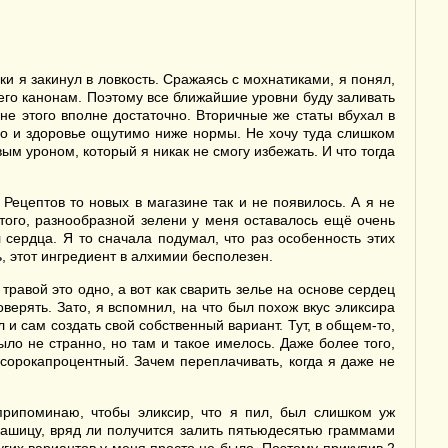
и я закинул в ловкость. Сражаясь с мохнатиками, я понял,
м его канонам. Поэтому все ближайшие уровни буду заливать
Мне этого вполне достаточно. Вторичные же статы вбухал в
 но и здоровье ощутимо ниже нормы. Не хочу туда слишком
ым уроном, который я никак не смогу избежать. И что тогда
 Рецептов то новых в магазине так и не появилось. А я не
этого, разнообразной зелени у меня оставалось ещё очень
сердца. Я то сначала подумал, что раз особенность этих
ь, этот ингредиент в алхимии бесполезен.
равой это одно, а вот как сварить зелье на основе сердец
верять. Зато, я вспомнил, на что был похож вкус эликсира
и сам создать свой собственный вариант. Тут, в общем-то,
ыло не странно, но там и такое имелось. Даже более того,
 сорокапроцентный. Зачем переплачивать, когда я даже не
припоминаю, чтобы эликсир, что я пил, был слишком уж
 кашицу, вряд ли получится залить пятьюдесятью граммами