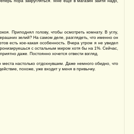
теперь пора закругляться. Мне ещё в магазин зайти надо,
оя. Приподнял голову, чтобы осмотреть комнату. В углу,
черашних зелий? На самом деле, разглядеть, что именно он
етов есть кое-какая особенность. Вчера утром я не увидел
хронизируешься с остальным миром хотя бы на 1%. Сейчас,
еприятно даже. Постоянно хочется отвести взгляд.
го места настолько отдохнувшим. Даже немного обидно, что
ействие, похоже, уже входит у меня в привычку.