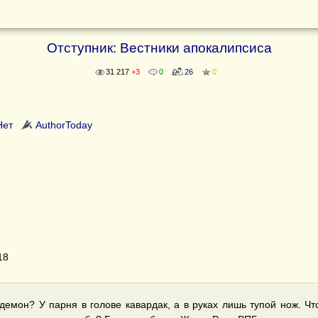
Отступник: Вестники апокалипсиса
31 217
+3
0
26
0
Нет
AuthorToday
18
 демон? У парня в голове кавардак, а в руках лишь тупой нож. Ч