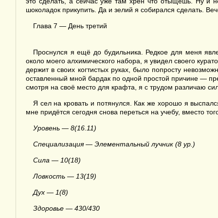
это сделать, а сейчас уже там хрен что отыщешь. Ну и н
шоколадок прикупить. Да и зелий я собирался сделать. В
Глава 7 — День третий
Проснулся я ещё до будильника. Редкое для меня явле
около моего алхимического набора, я увидел своего курат
держит в своих когтистых руках, было попросту невозможн
оставленный мной бардак по одной простой причине — пре
смотря на своё место для крафта, я с трудом различаю сил
Я сел на кровать и потянулся. Как же хорошо я выспалс
мне придётся сегодня снова переться на учебу, вместо тог
Уровень — 8(16.11)
Специализация — Элементальный лучник (8 ур.)
Сила — 10(18)
Ловкость — 13(19)
Дух — 1(8)
Здоровье — 430/430