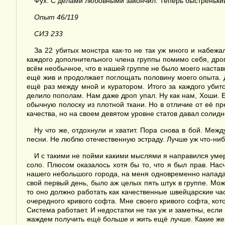
Фух. С делами любовными закончил. Теперь быстренький 
Опыт 46/119
СИЗ 233
За 22 убитых монстра как-то не так уж много и набежа
каждого дополнительного члена группы помимо себя, дроп
всём необычное, что в нашей группе не было моего наставни
ещё жив и продолжает поглощать половину моего опыта. 
ещё раз между мной и куратором. Итого за каждого убит
делило пополам. Нам даже дроп упал. Ну как нам, Хоши. Ей
обычную полоску из плотной ткани. Но в отличие от её п
качества, но на своем девятом уровне статов давал солидн
Ну что же, отдохнули и хватит. Пора снова в бой. Меж
песни. Не люблю отечественную эстраду. Лучше уж что-ниб
И с такими не пойми какими мыслями я направился уме
соло. Плюсом оказалось хотя бы то, что я был прав. Нас
нашего небольшого города, на меня одновременно нападали
свой первый день, было аж целых пять штук в группе. Мож
то оно должно работать как качественные швейцарские час
очередного кривого софта. Мне своего кривого софта, кото
Система работает. И недостатки не так уж и заметны, если
жаждем получить ещё больше и жить ещё лучше. Какие же л