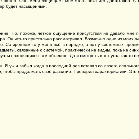
е важно. Оно меня защищает, мне этого пока что достаточно. А 
ечер будет насыщенный.
ние. Но, похоже, четкое ощущение присутствия не давало мне пок
ора. Он что-то пристально рассматривал. Возможно одно из моих в
о. Со зрением то у меня всё в порядке, а вот у системных предм
дметы, связанные с системой, практически не видны, пока не син
уэты находящихся там объектов. Да и смотреть в тот угол как-то н
я. Я уж и забыл когда в последний раз вставал со своего спально
о, чтобы продолжать своё развитие. Проверил характеристики. Это д