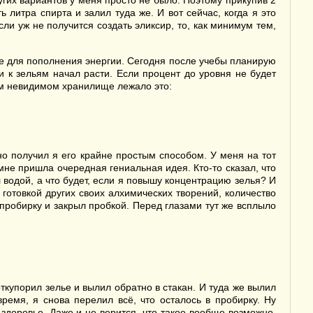
ругих вариантов у меня просто не было. Поэтому прикупив 2
 литра спирта и залил туда же. И вот сейчас, когда я это
и уж не получится создать эликсир, то, как минимум тем,
 же для пополнения энергии. Сегодня после учебы планирую
и к зельям начал расти. Если процент до уровня не будет
оем невидимом хранилище лежало это:
но получил я его крайне простым способом. У меня на тот
мне пришла очередная гениальная идея. Кто-то сказал, что
 водой, а что будет, если я повышу концентрацию зелья? И
готовкой других своих алхимических творений, количество
 пробирку и закрыл пробкой. Перед глазами тут же всплыло
ткупорил зелье и вылил обратно в стакан. И туда же вылил
время, я снова перелил всё, что осталось в пробирку. Ну
 здоровье. Даже и не верится, что такое вообще возможно.