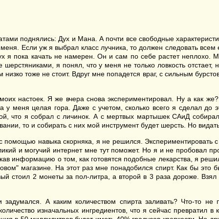
тами поднялись: Дух и Мана. А почти все свободные характеристик
е меня. Если уж я выбрал класс лучника, то должен следовать все
Дух я пока качать не намерен. Он и сам по себе растет неплохо. 
е шерстяниками, я понял, что у меня не только ловкость отстает,
 низко тоже не стоит. Вдруг мне попадется враг, с сильным бурстов
моих настоек. Я же вчера снова экспериментировал. Ну а как же?
а у меня целая гора. Даже с учетом, сколько всего я сделал до 
й, что я собрал с личинок. А с мертвых мартышек САиД собирал 
звании, то и собирать с них мой инструмент будет шерсть. Но видат
 с помощью навыка скорняка, я не решился. Экспериментировать с т
икий и могучий интернет мне тут поможет. Но я и не пробовал про
ав информацию о том, как готовятся подобные лекарства, я решил 
ровом" магазине. На этот раз мне понадобился спирт. Как бы это б
й стоил 2 монеты за пол-литра, а второй в 3 раза дороже. Взял
 задумался. А каким количеством спирта заливать? Что-то не 
 количество изначальных ингредиентов, что я сейчас превратил в