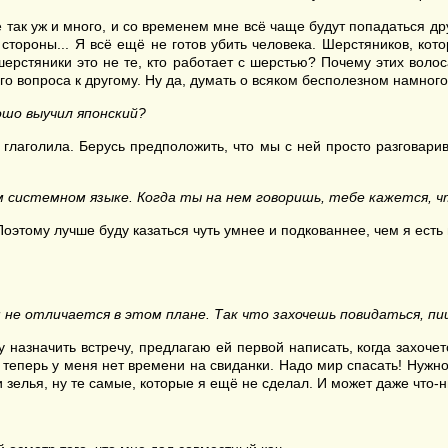
так уж и много, и со временем мне всё чаще будут попадаться др
стороны... Я всё ещё не готов убить человека. Шерстяников, кот
ерстяники это не те, кто работает с шерстью? Почему этих воло
го вопроса к другому. Ну да, думать о всяком бесполезном намного
ошо выучил японский?
 глаголила. Берусь предположить, что мы с ней просто разговари
м системном языке. Когда ты на нем говоришь, тебе кажется, ч
 Поэтому лучше буду казаться чуть умнее и подкованнее, чем я есть
 не отличается в этом плане. Так что захочешь повидаться, пи
назначить встречу, предлагаю ей первой написать, когда захочетс
и теперь у меня нет времени на свиданки. Надо мир спасать! Нужн
 зелья, ну те самые, которые я ещё не сделал. И может даже что-н