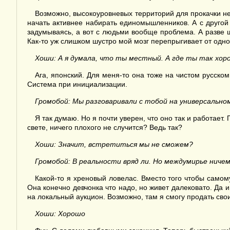
Возможно, высокоуровневых территорий для прокачки не 
начать активнее набирать единомышленников. А с другой 
задумываясь, а вот с людьми вообще проблема. А разве ш
Как-то уж слишком шустро мой мозг перепрыгивает от одно
Хоши: А я думала, что ты местный. А где ты так хор
Ага, японский. Для меня-то она тоже на чистом русском
Система при инициализации.
Громобой: Мы разговаривали с тобой на универсально
Я так думаю. Но я почти уверен, что оно так и работает.
свете, ничего плохого не случится? Ведь так?
Хоши: Значит, встретиться мы не сможем?
Громобой: В реальности вряд ли. Но междумирье ничем
Какой-то я хреновый ловелас. Вместо того чтобы самому 
Она конечно девчонка что надо, но живет далековато. Да 
на локальный аукцион. Возможно, там я смогу продать свои
Хоши: Хорошо