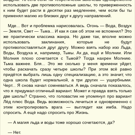
использовать две противоположные школы, то приверженность
к ним будет расти в десятки раз медленнее, чем если бы ты
применял магию из близких друг к другу направлений.
Мде... Вот и проблемка нарисовалась. Огонь — Вода, Воздух
— Земля, Свет — Тьма... И как я сам об этом не вспомнил? Это
же практически классика жанра. Но даже так, вполне можно
использовать заклинания, которые не будут
противопоставляться друг другу. Можно взять набор изо Льда,
Воды, Воздуха и, например, Тьмы. Ах да, ещё и Молнии. Или
Молния плохо сочетается с Тьмой? Тогда нахрен Молнию.
Тьма важнее. Бля... Это же сколько у меня времени уйдет,
чтобы раскачать сразу четыре школы? При этом всё равно
придётся выбрать лишь одну специализацию, а это значит, что
одна школа будет нормальной, а три других — ущербными.
Черт... Я снова начал сомневаться. А ведь сначала показалось,
что я придумал отличный вариант. Может и правда взять только
две школы? Странно, что головастик не упомянул про вариант
Лёд плюс Вода. Ведь возможность лечиться и одновременно с
этим контролировать врага — выглядит как имба. Надо
спросить. А ещё надо спросить про Жизнь.
— А магия льда и воды тоже хорошо сочетаются, да?
— Нет.