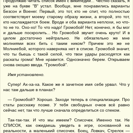
Продолжаю читать список имён с википедии... Честно сказать, я
уже на букве "В" устал. Вообще, мне понравились варианты
Безсон и Военег. Первый, это тот, кто не спит, что полностью
соответствует моему старому образу жизни, а второй, это тот,
кто наслаждается боем. Вроде и оба варианта неплохи, но что-
то не то. Охо-хо! То что надо! Громобой! Нет, конечно, я бы мог
и дальше поскролить... Но Громобой звучит очень круто! И в
целом достаточно нейтрально. Не обязательно же мне
молниями всех бить с таким ником? Причем это же не
Молниебой, которого наверняка нет в списке. Громобой значит,
что ты бьешь с такой силой, что твои удары расходятся как
раскаты грома! Мне нравится. Однозначно берем. Открываем
снова окошко ввода. "Громобой".
Имя установлено.
Супер! Ах-ха-ха. Какое же я зачетное имя себе урвал. Что у
нас там дальше в планах?
— Громобой? Хорошо. Заходи теперь в специализации. Про
статы расскажу позже. У тебя свободных очков всё равно
сейчас нет, так что лучше сначала определиться со спеком.
Так-так-так. И что мы имеем? Списочек. Именно так. Не
СПИСОК, как ожидаешь увидеть в игре, основанной на
реальности, а маленький списочек. Боец, Ловкач, Стрелок —