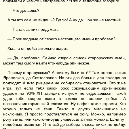
подумали о чем-то непотребном? Я же о телефоне говорил!
— Что делаешь?
А ты что сам не видишь? Гуглю! А ну да... он же не местный.
— Пытаюсь ник придумать.
— Производные от своего настоящего имени пробовал?
Хм... а он действительно шарит.
— Да, пробовал. Сейчас открою список старорусских имён,
может там смогу найти что-нибудь эпическое.
Почему старорусских? А почему бы и нет!? Там полно всяких
Ярополков, да Святославов! Но эти два больше для паладинов
подходят. А я-то рыцарем не собираюсь становиться. Это ж не
игра, тут, если тебя какой босс сокрушающим критическим
ударом на 90% ХП зарядит, испугом не отделаешься. Такой
удар тебя скорее всего в землю по колени вобьет. А
позвоночник гармошкой сложится. Ну нафиг такие страсти. Кто
угодно только не танк. Так-то я других милишников не
исключаю. Я просто подставляться не хочу. Можно, например
рогу взять, или какого-нибудь универсала типа монаха. Если тут
подобные имеются. Я то всё до выбора класса никак не дойду.