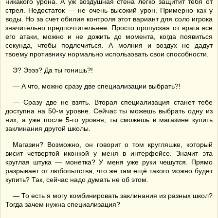
никакого урона. А уж воздушная стена легко защитит тебя от
стрел. Недостаток — не очень высокий урон. Примерно как у
воды. Но за счет обилия контроля этот вариант для соло игрока
значительно предпочтительнее. Просто пропуская от врага все
его атаки, можно и не дожить до момента, когда появиться
секунда, чтобы подлечиться. А молния и воздух не дадут
твоему противнику нормально использовать свои способности.
Э? Ээээ? Да ты гонишь?!
— А что, можно сразу две специализации выбрать?!
— Сразу две не взять. Вторая специализация станет тебе
доступна на 50-м уровне. Сейчас ты можешь выбрать одну из
них, а уже после 5-го уровня, ты сможешь в магазине купить
заклинания другой школы.
Магазин? Возможно, он говорит о том кругляшке, который
висит четвертой иконкой у меня в интерфейсе. Значит эта
круглая штука — монетка? У меня уже руки чешутся. Прямо
разрывает от любопытства, что же там ещё такого можно будет
купить? Так, сейчас надо думать не об этом.
— То есть я могу комбинировать заклинания из разных школ?
Тогда зачем нужна специализация?