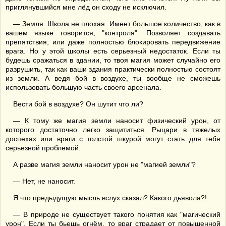
приглянувшийся мне лёд он сходу не исключил.
— Земля. Школа не плохая. Имеет большое количество, как в
вашем языке говорится, "контроля". Позволяет создавать
препятствия, или даже полностью блокировать передвижение
врага. Но у этой школы есть серьезный недостаток. Если ты
будешь сражаться в здании, то твоя магия может случайно его
разрушить, так как ваши здания практически полностью состоят
из земли. А ведя бой в воздухе, ты вообще не сможешь
использовать большую часть своего арсенала.
Вести бой в воздухе? Он шутит что ли?
— К тому же магия земли наносит физический урон, от
которого достаточно легко защититься. Рыцари в тяжелых
доспехах или враги с толстой шкурой могут стать для тебя
серьезной проблемой.
А разве магия земли наносит урон не "магией земли"?
— Нет, не наносит.
Я что предыдущую мысль вслух сказал? Какого дьявола?!
— В природе не существует такого понятия как "магический
урон". Если ты бьешь огнём, то враг страдает от повышенной