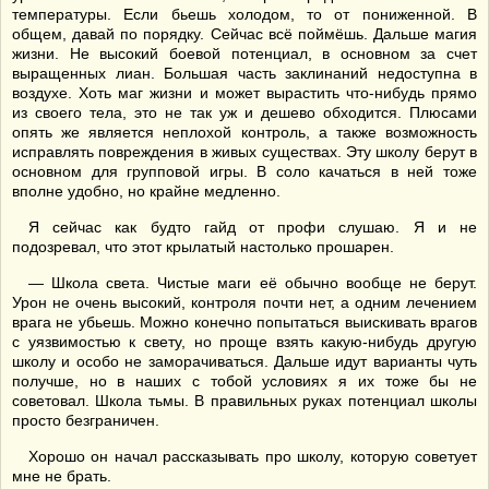
температуры. Если бьешь холодом, то от пониженной. В
общем, давай по порядку. Сейчас всё поймёшь. Дальше магия
жизни. Не высокий боевой потенциал, в основном за счет
выращенных лиан. Большая часть заклинаний недоступна в
воздухе. Хоть маг жизни и может вырастить что-нибудь прямо
из своего тела, это не так уж и дешево обходится. Плюсами
опять же является неплохой контроль, а также возможность
исправлять повреждения в живых существах. Эту школу берут в
основном для групповой игры. В соло качаться в ней тоже
вполне удобно, но крайне медленно.
Я сейчас как будто гайд от профи слушаю. Я и не
подозревал, что этот крылатый настолько прошарен.
— Школа света. Чистые маги её обычно вообще не берут.
Урон не очень высокий, контроля почти нет, а одним лечением
врага не убьешь. Можно конечно попытаться выискивать врагов
с уязвимостью к свету, но проще взять какую-нибудь другую
школу и особо не заморачиваться. Дальше идут варианты чуть
получше, но в наших с тобой условиях я их тоже бы не
советовал. Школа тьмы. В правильных руках потенциал школы
просто безграничен.
Хорошо он начал рассказывать про школу, которую советует
мне не брать.