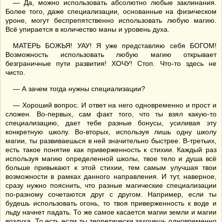
— Да, можно использовать абсолютно любые заклинания.
Более того, даже специализации, основанные на физическом
уроне, могут беспрепятственно использовать любую магию.
Всё упирается в количество маны и уровень духа.
МАТЕРЬ БОЖЬЯ! УАУ! Я уже представляю себя БОГОМ!
Возможность использовать любую магию открывает
безграничные пути развития! ХОЧУ! Стоп. Что-то здесь не
чисто.
— А зачем тогда нужны специализации?
— Хороший вопрос. И ответ на него одновременно и прост и
сложен. Во-первых, сам факт того, что ты взял какую-то
специализацию, дает тебе разные бонусы, усиливая эту
конкретную школу. Во-вторых, используя лишь одну школу
магии, ты развиваешься в ней значительно быстрее. В-третьих,
есть такое понятие как приверженность к стихии. Каждый раз
используя магию определенной школы, твое тело и душа всё
больше привыкают к этой стихии, тем самым улучшая твои
возможности в рамках данного направления. И тут, наверное,
сразу нужно пояснить, что разные магические специализации
по-разному сочетаются друг с другом. Например, если ты
будешь использовать огонь, то твоя приверженность к воде и
льду начнет падать. То же самое касается магии земли и магии
воздуха. То есть если ты теоретически захочешь одновременно