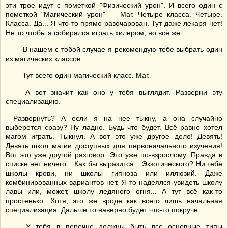
эти трое идут с пометкой "Физический урон". И всего один с
пометкой "Магический урон" — Маг. Четыре класса. Четыре.
Класса. Да... Я что-то прямо разочарован. Тут даже лекаря нет!
Не то чтобы я собирался играть хилером, но всё же.
— В нашем с тобой случае я рекомендую тебе выбрать один
из магических классов.
— Тут всего один магический класс. Маг.
— А вот значит как оно у тебя выглядит. Разверни эту
специализацию.
Развернуть? А если я на нее тыкну, а она случайно
выберется сразу? Ну ладно. Будь что будет. Всё равно хотел
магом играть. Тыкнул. А вот это уже другое дело! Девять!
Девять школ магии доступных для первоначального изучения!
Вот это уже другой разговор. Это уже по-взрослому. Правда в
списке нет ничего... Как бы выразится... Экзотического? Ни тебе
школы крови, ни школы гипноза или иллюзий. Даже
комбинированных вариантов нет. Я-то надеялся увидеть школу
лавы или, может, школу ледяного огня... А тут всё как-то
простенько. Хотя, это же вроде как всего лишь начальная
специализация. Дальше то наверно будет что-то покруче.
— У тебя в перечне должны быть все основные типы