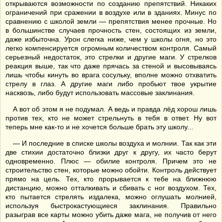
открываются возможности по созданию препятствий. Никаких
ограничений при сражении в воздухе или в зданиях. Минус по
сравнению с школой земли — препятствия менее прочные. Но
в большинстве случаев прочность стен, состоящих из земли,
даже избыточна. Урон слегка ниже, чем у школы огня, но это
легко компенсируется огромным количеством контроля. Самый
серьезный недостаток, это стрелки и другие маги. У стрелков
реакция выше, так что даже прячась за стеной и высовываясь
лишь чтобы кинуть во врага сосульку, вполне можно отхватить
стрелу в глаз. А другие маги либо пробьют твое укрытие
насквозь, либо будут использовать массовые заклинания.
А вот об этом я не подумал. А ведь и правда лёд хорош лишь
против тех, кто не может стрельнуть в тебя в ответ. Ну вот
теперь мне как-то и не хочется больше брать эту школу...
— И последние в списке школы воздуха и молнии. Так как эти
две стихии достаточно близки друг к другу, их часто берут
одновременно. Плюс — обилие контроля. Причем это не
строительство стен, которые можно обойти. Контроль действует
прямо на цель. Тех, кто прорывается к тебе на ближнюю
дистанцию, можно отталкивать и сбивать с ног воздухом. Тех,
кто пытается стрелять издалека, можно оглушать молнией,
используя быстрокастующиеся заклинания. Правильно
разыграв все карты можно убить даже мага, не получив от него