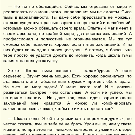
— Но ты не обольщайся. Сейчас мы отрезаны от мира и
реализовать всю мощь этого направления мы не сможем. Сила
тьмы в вариативности. Ты даже себе представить не можешь,
сколько существует разных вариантов проклятий и ослаблений,
которыми можно обвешать своего врага. Опытный маг имеет в
своем арсенале, по крайней мере, два десятка заклинаний. А
профессионал и полусотней не ограничивается. Мы же тут
сможем себе позволить хорошо если пятак заклинаний. И из
них будет лишь одно наносящее урон. А потому, я боюсь, что
тебе просто не удастся дожить до момента, когда школа тьмы
засияет на полную катушку.
Хе-хе. Школа тьмы засияет — каламбурчик. А если
серьезно... Звучит очень мощно. Если хорошо раскачаться, то
эта школа станет абсолютным оружием против любого врага.
Но я-то не могу ждать! У меня всего год! И я должен
развиваться быстрее, чем остальные. А если не успею, мы
потеряем планету... Но даже так, сама идея вариативности
заклинаний мне нравится. А можно ли комбинировать
заклинания разных школ, чтобы не иметь недостатков?
— Школа воды. Я её не упоминал в нерекомендуемых, но
честно сказать, лучше тебе её не брать. Урон выше, чем у света
и жизни, но при этом нет никакого контроля, а уязвимых к воде
врагов найти практически нереально. К тому же так же как и