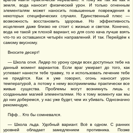
земля, вода наносит физический урон. И только огненным
элементалям может наносить повышенные повреждения в
некоторых специфических случаях. Единственный плюс —
возможность восстановить здоровье. Но эффективность
исцеления даже близко не стоит с жизнью и светом. Конечно,
вода не такой уж плохой вариант, но для соло кача лучше взять
что-то из оставшихся четырёх направлений. И так. Перейдём к
самому вкусному.
Вносите десерт!
— Школа огня. Лидер по урону среди всех доступных тебе на
данный момент вариантов. Если враг умирает до того, как
успевает нанести тебе травму, то и использовать лечение тебе
не придётся. Как я уже говорил, огонь наносит урон
температурой, а потому к нему восприимчивы практически все
живые существа. Проблемы могут возникнуть лишь с
созданными магией элементалями. Но к тому моменту как мы
до них доберемся, у нас уже будет, чем их убивать. Однозначно
рекомендую.
Пфф... Кто бы сомневался.
— Школа льда. Удобный вариант. Всё в одном. С ранних
уровней обладает замедлением противника. Позже