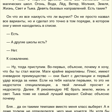
магических школ. Огонь, Вода, Лёд, Ветер, Молния, Земля,
Жизнь, Свет и Тьма. Девять базовых направлений. Есть такие?
Он что их все наизусть что ли выучил? Он не просто назвал
все варианты, но и сделал это точно в том порядке, в котором
они у меня находились в списке.
— Есть.
— А другие школы есть?
— Нет.
К сожалению.
— Ну, тогда приступим. Во-первых, объясню, почему я хочу,
что бы ты стал магом. Маги крайне вариативны. Плюс, имеют
очевидное преимущество — они бьют с дистанции и первый
удар всегда за ними. Если на тебя напали первыми, то это не
недостаток специализации, а твой личный просчет и
недосмотр. Далее. Я рекомендую НЕ брать землю, жизнь и
свет. Тьма тоже не самый лучший вариант. Сейчас объясню
почему.
Бля... да он такими темпами вместо меня класс выберет. А я
даже толком не определился, чего мне хочется. Ну хотя бы