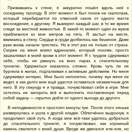
Прижавшись к стене, я аккуратно пошёл вдоль неё к
соседнему проходу. В этот момент я был похож на скалолаза,
который перебирается по отвесной скале от одного места
восхождения, к другому. Я вымерял каждый шаг, в то же время
следя за местной живностью. В какой-то момент один из жуков
приблизился ко мне метров на пять. Я застыл на месте,
вжимаясь в стену. Сердце в груди долбилось как бешеное. Даже
руки вновь начали трястись. Но в этот раз не только от страха.
Скорее на меня влиял адреналин, который похоже, просто
зашкаливал в моей крови в этот момент. Я с трудом сдерживал
себя, чтобы не рвануть на всех парах к спасительному
туннелю. Удержаться оказалось сложно. Кровь чуть ли не
бурлила в жилах, подталкивая к активным действиям. Но меня
сдерживал интерес. Мне было непонятно, почему жук меня не
видит, и как долго мне ещё удастся оставаться незаметным для
него. В эту секунду я и правда, почувствовал себя в игре. Мне
хотелось не запороть всё и выполнить поставленную перед
собой задачу — скрытно дойти от одного выхода до другого.
В неподвижности я простоял минуты три. После этого нянька
развернулась и ушла к другой кладке. Облегчённо выдохнув, я
продолжил свой путь. А когда мне всё-таки удалось добраться
до спасительного туннеля, я почувствовал, как огромный
камень свалился с моей души. Вроде же двигался еле-еле, но