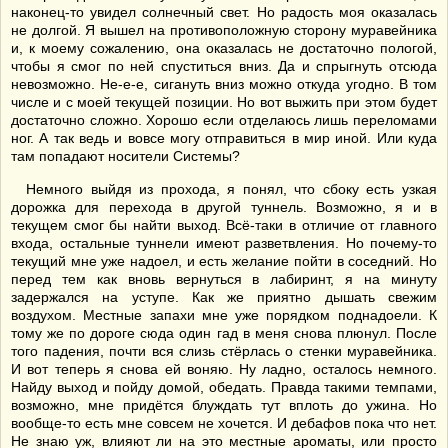
наконец-то увидел солнечный свет. Но радость моя оказалась
не долгой. Я вышел на противоположную сторону муравейника
и, к моему сожалению, она оказалась не достаточно пологой,
чтобы я смог по ней спуститься вниз. Да и спрыгнуть отсюда
невозможно. Не-е-е, сигануть вниз можно откуда угодно. В том
числе и с моей текущей позиции. Но вот выжить при этом будет
достаточно сложно. Хорошо если отделаюсь лишь переломами
ног. А так ведь и вовсе могу отправиться в мир иной. Или куда
там попадают носители Системы?
Немного выйдя из прохода, я понял, что сбоку есть узкая
дорожка для перехода в другой туннель. Возможно, я и в
текущем смог бы найти выход. Всё-таки в отличие от главного
входа, остальные туннели имеют разветвления. Но почему-то
текущий мне уже надоел, и есть желание пойти в соседний. Но
перед тем как вновь вернуться в лабиринт, я на минуту
задержался на уступе. Как же приятно дышать свежим
воздухом. Местные запахи мне уже порядком поднадоели. К
тому же по дороге сюда один гад в меня снова плюнул. После
того падения, почти вся слизь стёрлась о стенки муравейника.
И вот теперь я снова ей воняю. Ну ладно, осталось немного.
Найду выход и пойду домой, обедать. Правда такими темпами,
возможно, мне придётся блуждать тут вплоть до ужина. Но
вообще-то есть мне совсем не хочется. И дебафов пока что нет.
Не знаю уж, влияют ли на это местные ароматы, или просто