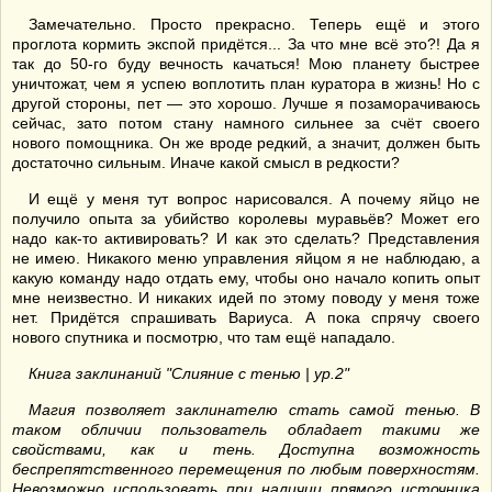
Замечательно. Просто прекрасно. Теперь ещё и этого
проглота кормить экспой придётся... За что мне всё это?! Да я
так до 50-го буду вечность качаться! Мою планету быстрее
уничтожат, чем я успею воплотить план куратора в жизнь! Но с
другой стороны, пет — это хорошо. Лучше я позаморачиваюсь
сейчас, зато потом стану намного сильнее за счёт своего
нового помощника. Он же вроде редкий, а значит, должен быть
достаточно сильным. Иначе какой смысл в редкости?
И ещё у меня тут вопрос нарисовался. А почему яйцо не
получило опыта за убийство королевы муравьёв? Может его
надо как-то активировать? И как это сделать? Представления
не имею. Никакого меню управления яйцом я не наблюдаю, а
какую команду надо отдать ему, чтобы оно начало копить опыт
мне неизвестно. И никаких идей по этому поводу у меня тоже
нет. Придётся спрашивать Вариуса. А пока спрячу своего
нового спутника и посмотрю, что там ещё нападало.
Книга заклинаний "Слияние с тенью | ур.2"
Магия позволяет заклинателю стать самой тенью. В
таком обличии пользователь обладает такими же
свойствами, как и тень. Доступна возможность
беспрепятственного перемещения по любым поверхностям.
Невозможно использовать при наличии прямого источника