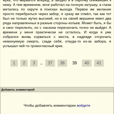
жука, что вырвался вперёд, а заодно и в парочку ближайших к
нему. А тем временем, мозг работал на полную катушку, а глаза
метались по округе в поисках выхода. Первое же желание
просто перебраться через забор, я сразу же отмёл, так как тот
был не только жутко высокий, но и на своей вершине имел два
ряда направленных в разные стороны кольев. Может быть, я бы
и смог перелезть, но с наскока перескочить точно не выйдет. А
времени у меня практически не осталось. И когда я уже
собрался вновь сорваться с места, в надежде отсрочить
неминуемую смерть, сзади себя, откуда-то из-за забора, я
услышал чей-то громогласный крик.
1
2
3
...
37
38
39
40
41
Добавить комментарий
Чтобы добавлять комментарии
войдите