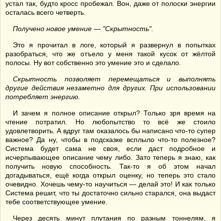
устал так, будто кросс пробежал. Вон, даже от полоски энергии
осталась всего четверть.
Получено новое умение — "Скрытность".
Это я прочитал в логе, который я развернул в попытках
разобраться, что же отъело у меня такой кусок от жёлтой
полосы. Ну вот собственно это умение это и сделало.
Скрытность позволяет перемещаться и выполнять
другие действия незаметно для других. При использовании
потребляет энергию.
И зачем я полное описание открыл? Только зря время на
чтение потратил. Но любопытство то всё же стоило
удовлетворить. А вдруг там оказалось бы написано что-то супер
важное? Да ну, чтобы в подсказке всплыло что-то полезное?
Система будет сама не своя, если даст подробное и
исчерпывающее описание чему либо. Зато теперь я знаю, как
получить новую способность. Так-то я об этом начал
догадываться, ещё когда открыл оценку, но теперь это стало
очевидно. Хочешь чему-то научиться — делай это! И как только
Система решит, что ты достаточно сильно старался, она выдаст
тебе соответствующее умение.
Через десять минут плутания по разным тоннелям, я