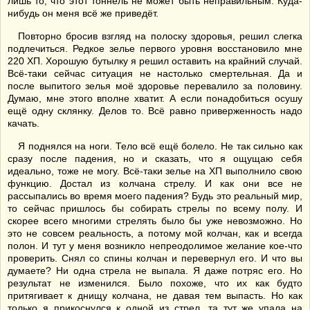
лишь то, что этот тоннель не может быть неправильным. Куда-
нибудь он меня всё же приведёт.
Повторно бросив взгляд на полоску здоровья, решил слегка
подлечиться. Редкое зелье первого уровня восстановило мне
220 ХП. Хорошую бутылку я решил оставить на крайний случай.
Всё-таки сейчас ситуация не настолько смертельная. Да и
после выпитого зелья моё здоровье перевалило за половину.
Думаю, мне этого вполне хватит. А если понадобиться осушу
ещё одну склянку. Делов то. Всё равно приверженность надо
качать.
Я поднялся на ноги. Тело всё ещё болело. Не так сильно как
сразу после падения, но и сказать, что я ощущаю себя
идеально, тоже не могу. Всё-таки зелье на ХП выполнило свою
функцию. Достал из колчана стрелу. И как они все не
рассыпались во время моего падения? Будь это реальный мир,
то сейчас пришлось бы собирать стрелы по всему полу. И
скорее всего многими стрелять было бы уже невозможно. Но
это не совсем реальность, а потому мой колчан, как и всегда
полон. И тут у меня возникло непреодолимое желание кое-что
проверить. Снял со спины колчан и перевернул его. И что вы
думаете? Ни одна стрела не выпала. Я даже потряс его. Но
результат не изменился. Было похоже, что их как будто
притягивает к днищу колчана, не давая тем выпасть. Но как
только я прикоснулся к одной из стрел, та тут же упала на