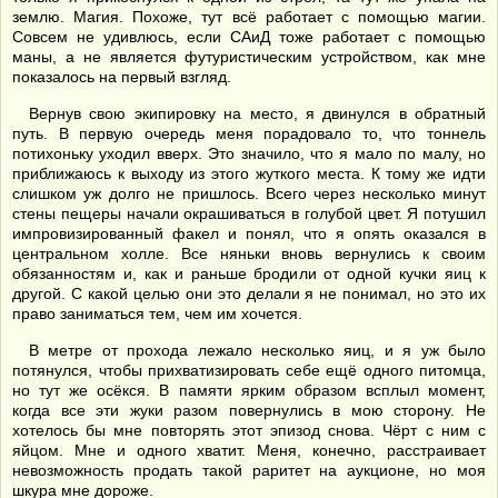
землю. Магия. Похоже, тут всё работает с помощью магии.
Совсем не удивлюсь, если САиД тоже работает с помощью
маны, а не является футуристическим устройством, как мне
показалось на первый взгляд.
Вернув свою экипировку на место, я двинулся в обратный
путь. В первую очередь меня порадовало то, что тоннель
потихоньку уходил вверх. Это значило, что я мало по малу, но
приближаюсь к выходу из этого жуткого места. К тому же идти
слишком уж долго не пришлось. Всего через несколько минут
стены пещеры начали окрашиваться в голубой цвет. Я потушил
импровизированный факел и понял, что я опять оказался в
центральном холле. Все няньки вновь вернулись к своим
обязанностям и, как и раньше бродили от одной кучки яиц к
другой. С какой целью они это делали я не понимал, но это их
право заниматься тем, чем им хочется.
В метре от прохода лежало несколько яиц, и я уж было
потянулся, чтобы прихватизировать себе ещё одного питомца,
но тут же осёкся. В памяти ярким образом всплыл момент,
когда все эти жуки разом повернулись в мою сторону. Не
хотелось бы мне повторять этот эпизод снова. Чёрт с ним с
яйцом. Мне и одного хватит. Меня, конечно, расстраивает
невозможность продать такой раритет на аукционе, но моя
шкура мне дороже.