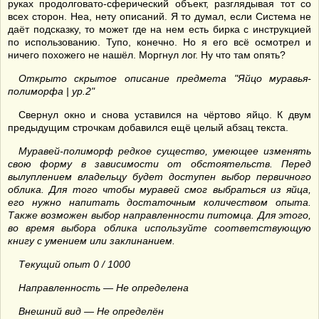
руках продолговато-сферический объект, разглядывая тот со
всех сторон. Неа, нету описаний. Я то думал, если Система не
даёт подсказку, то может где на нем есть бирка с инструкцией
по использованию. Тупо, конечно. Но я его всё осмотрел и
ничего похожего не нашёл. Моргнул лог. Ну что там опять?
Открыто скрытое описание предмета "Яйцо муравья-
полиморфа | ур.2"
Свернул окно и снова уставился на чёртово яйцо. К двум
предыдущим строчкам добавился ещё целый абзац текста.
Муравей-полиморф редкое существо, умеющее изменять
свою форму в зависимости от обстоятельств. Перед
вылуплением владельцу будет доступен выбор первичного
облика. Для того чтобы муравей смог выбраться из яйца,
его нужно напитать достаточным количеством опыта.
Также возможен выбор направленности питомца. Для этого,
во время выбора облика используйте соответствующую
книгу с умением или заклинанием.
Текущий опыт 0 / 1000
Направленность — Не определена
Внешний вид — Не определён