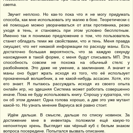
света.
Звучит неплохо. Но как-то пока что я не могу придумать
способа, как мне использовать эту магию в бою. Теоретически с
её помощью можно уворачиваться от атак противника, резко
уходя в тень, и становясь при этом условно бесплотным.
Именно так я понимаю предложение о том, что пользователь
станет обладать теми же свойствами, что и тень. Меня правда
смущает, что нет никакой информации по расходу маны. Есть
достаточно большая вероятность, что за каждую секунду
нахождения в такой форме, с меня будут списывать МП. Эта
способность совсем не похожа на обычный стелс у
разбойников. Это даже не умение, а заклинание. А значит и
маны оно будет жрать исходя из того, что её использует
прокаченный волшебник, а не какой-нибудь ассасин. Хотя, кто
его знает. Я пытаюсь рассуждать исходя из своего опыта
онлайн игр, но здешняя Система может работать совершенно
иначе. Пока не буду использовать книгу. Спрошу у куратора, что
он об этом думает. Одна голова хорошо, а две это уже мутант
какой-то. Но узнать мнение Вариуса всё равно стоит.
Идём дальше. В смысле, дальше по списку новинок. За
достижение мне в инвентарь положили ещё какую-то
непонятную хрень. Выглядит как чёрный куб с белым знаком
вопроса посередине. Попытался вызвать описание.