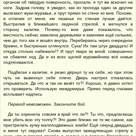
органом об твёрдую поверхность, пропали, я тут же вскочил на
ноги. Задрав голову, я увидел, как из прохода один за другим
вылезают жуки-муравьи, и прут прямо по стене ко мне. Похоже,
в отличие от меня, им лазанье по стенам лучше даётся.
Выстрелив в ближайшего ледяной стрелой, я метнулся в
сторону калитки. Почему-то мне даже показалось, что
местность сейчас завалена деревьями и камнями ещё сильнее,
чем до того как я вошёл внутрь. Перебираясь через очередное
бревно, я быстренько оглянулся. Сука! Их там штук двадцать! И
откуда столько набежало!? И прут твари за мной, совершенно
не сбавляя ход. Да и из всех щелей муравейника всё новые
подтягиваются.
Подбегая к калитке, я резко дёрнул ту на себя, но при этом
чуть не вывихнул себе плечо. Дверь наотрез отказалась
открываться. Да что ж так не везёт то?! Хорошо, я давно хотел
это проверить. Использую междумирье. Прямо перед глазами
всплывает надпись:
Переход невозможен. Закончите бой.
Да ты охренела совсем в край что ли?! Ты что, предлагаешь
мне убить всю эту толпу?! Это даже близко не то же самое, как
пристрелить кучку малоподвижных зомби! Ещё секунд двадцать
и меня тут окружат! Снова выпустил замедляющую стрелу в