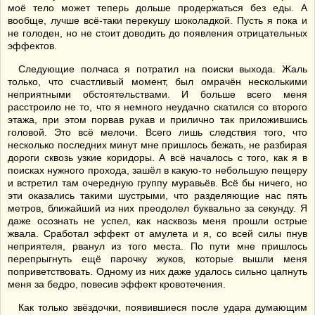
моё тело может теперь дольше продержаться без еды. А
вообще, лучше всё-таки перекушу шоколадкой. Пусть я пока и
не голоден, но не стоит доводить до появления отрицательных
эффектов.
Следующие полчаса я потратил на поиски выхода. Жаль
только, что счастливый момент, был омрачён несколькими
неприятными обстоятельствами. И больше всего меня
расстроило не то, что я немного неудачно скатился со второго
этажа, при этом порвав рукав и прилично так приложившись
головой. Это всё мелочи. Всего лишь следствия того, что
несколько последних минут мне пришлось бежать, не разбирая
дороги сквозь узкие коридоры. А всё началось с того, как я в
поисках нужного прохода, зашёл в какую-то небольшую пещеру
и встретил там очередную группу муравьёв. Всё бы ничего, но
эти оказались такими шустрыми, что разделяющие нас пять
метров, ближайший из них преодолел буквально за секунду. Я
даже осознать не успел, как насквозь меня прошли острые
жвала. Сработал эффект от амулета и я, со всей силы пнув
неприятеля, рванул из того места. По пути мне пришлось
перепрыгнуть ещё парочку жуков, которые вышли меня
поприветствовать. Одному из них даже удалось сильно цапнуть
меня за бедро, повесив эффект кровотечения.
Как только звёздочки, появившиеся после удара думающим