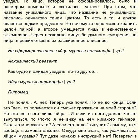
увидел. То яйцо, которое не сформировалось, было и
размером поменьше и светилось тусклее. При этом, что
название уникального яйца, что название не уникального,
писались одинаково синим цветом. То есть и то, и другое
является редким предметом. Но почему-то одно можно хранить
целой пачкой, а второе умещается лишь в единственном
экземпляре. Через несколько минут бездумного смотрения на
яйца, я решил открыть их расширенное описание.
Не сформировавшееся яйцо муравья-полиморфа | ур.2
Алхимический реагент
Как будто я ожидал увидеть что-то другое...
Яйцо муравья-полиморфа | ур.2
Питомец
Не понял... А, нет. Теперь уже понял. Но не до конца. Если
это "пет", то получается он сможет сражаться на моей стороне?
Но это же всего лишь яйцо... И если из него должно что-то
вылупиться, то что-то я не вижу на нем никакого таймера.
Сколько мне ждать то? А если его надо "вылупить" самому, то я
вообще в замешательстве. Откуда мне знать, как ухаживать за
яйцом муравья? Тут даже никаких инструкций нет! Повертел в