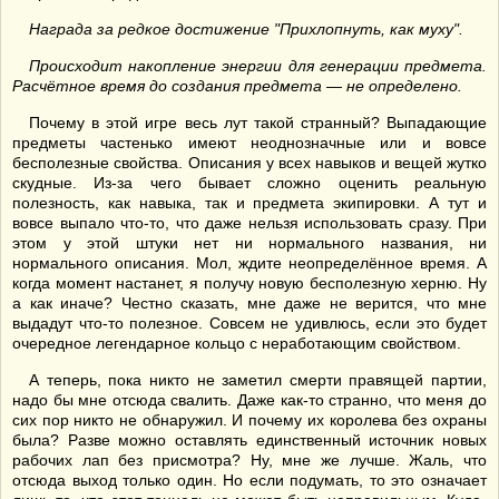
Награда за редкое достижение "Прихлопнуть, как муху".
Происходит накопление энергии для генерации предмета.
Расчётное время до создания предмета — не определено.
Почему в этой игре весь лут такой странный? Выпадающие
предметы частенько имеют неоднозначные или и вовсе
бесполезные свойства. Описания у всех навыков и вещей жутко
скудные. Из-за чего бывает сложно оценить реальную
полезность, как навыка, так и предмета экипировки. А тут и
вовсе выпало что-то, что даже нельзя использовать сразу. При
этом у этой штуки нет ни нормального названия, ни
нормального описания. Мол, ждите неопределённое время. А
когда момент настанет, я получу новую бесполезную херню. Ну
а как иначе? Честно сказать, мне даже не верится, что мне
выдадут что-то полезное. Совсем не удивлюсь, если это будет
очередное легендарное кольцо с неработающим свойством.
А теперь, пока никто не заметил смерти правящей партии,
надо бы мне отсюда свалить. Даже как-то странно, что меня до
сих пор никто не обнаружил. И почему их королева без охраны
была? Разве можно оставлять единственный источник новых
рабочих лап без присмотра? Ну, мне же лучше. Жаль, что
отсюда выход только один. Но если подумать, то это означает