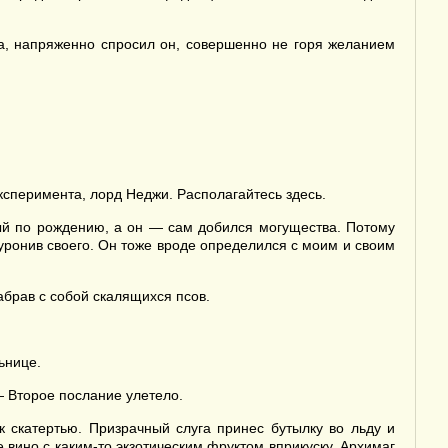
а, напряженно спросил он, совершенно не горя желанием
сперимента, лорд Неджи. Располагайтесь здесь.
ый по рождению, а он — сам добился могущества. Потому
 уронив своего. Он тоже вроде определился с моим и своим
брав с собой скалящихся псов.
ьнице.
— Второе послание улетело.
 скатертью. Призрачный слуга принес бутылку во льду и
 вино с каким-то экзотическим фруктом вприкуску. Архимаг