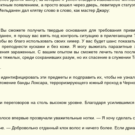
ктным появлением, а просто вошел через дверь, левитируя статуэт
Мельданен дал клятву слово в слово, как мастер Джару:
 Вы сможете получить твердые основания для требования приви
данен, я прошу вас взять под контроль ситуацию в прилегающем 
ы во благо использовать своих химер. У вас будет шанс показат
преподнести кусками и без кожи. Я могу выжигать паразитные
ения зараженных. С вашим опытом вы сможете лечить тела после
тяжелых, среди сохранивших разум, но их спасение в служении Ти
.
идентифицировать эти предметы и подправить их, чтобы не узнал
чтожение банды Локсара, терроризирующего южный проход в Черно
и переговоров на столь высоком уровне. Благодаря усилившимся 
олосе впервые прозвучали уважительные нотки. — Я хочу сделать с
че. — Добровольно отданный клок волос и ничего более. Если дриа