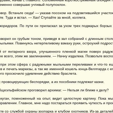
бураме, начав с главного. Соломенный короткостриженый блонди
ременно совершаю учтивый полупоклон.
вор. Встаньте сюда! — указав посохом на подсветившийся участок
е. Туда и встал. — Хах! Ступайте за мной, коллега.
оридоров. По пути он приласкал за ухом трех поджарых борзых 
ворил он грубым тоном, приведя в зал собраний с длинным столо
льями. Повинуясь нетерпеливому взмаху руки, остроухий подрос
т янтарного взора, улучшенного пленкой магии поверх радуж
ее всего, этим же заклинанием. — Начну издалека. Позвольте восп
при этом сфера с радужными мыльными переливами и что-то еще
тов и печать маркизы, а так же именной кошель юнца-Веллгарда с е
него проскочило удивление действию браслета.
х провоцирующих беспорядки, а их пособники подлежат казни.
бщеэльфийском проговорил архимаг. — Нельзя ли ближе к делу?
ьякуган, помноженный на опыт, видит целостную картину. Пока 
правлении. Главное, мне надо постараться проявить чуткость и про
е со службой охраны зоопарка и клубом охотников. Из-за детал