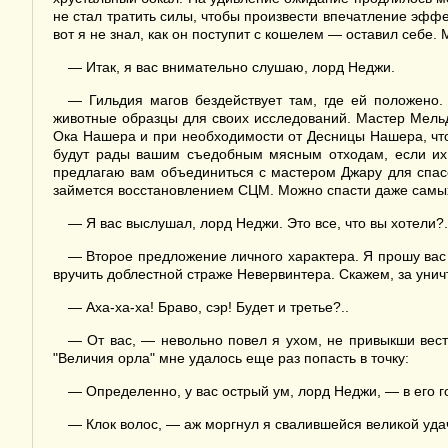
не стал тратить силы, чтобы произвести впечатление эффе
вот я не знал, как он поступит с кошелем — оставил себе. 
— Итак, я вас внимательно слушаю, лорд Неджи.
— Гильдия магов бездействует там, где ей положено.
животные образцы для своих исследований. Мастер Мель
Ока Нашера и при необходимости от Десницы Нашера, чтоб
будут рады вашим съедобным мясным отходам, если их 
предлагаю вам объединиться с мастером Джару для спас
займется восстановлением СЦМ. Можно спасти даже самых 
— Я вас выслушал, лорд Неджи. Это все, что вы хотели?.
— Второе предложение личного характера. Я прошу вас 
вручить доблестной страже Невервинтера. Скажем, за уни
— Аха-ха-ха! Браво, сэр! Будет и третье?..
— От вас, — невольно повел я ухом, не привыкши вест
"Величия орла" мне удалось еще раз попасть в точку:
— Определенно, у вас острый ум, лорд Неджи, — в его г
— Клок волос, — аж моргнул я свалившейся великой уда