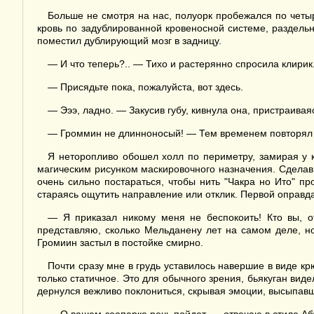
Больше не смотря на нас, полуорк пробежался по четы
кровь по задублированной кровеносной системе, раздель
поместил дублирующий мозг в задницу.
— И что теперь?.. — Тихо и растерянно спросила клирик
— Присядьте пока, пожалуйста, вот здесь.
— Эээ, ладно. — Закусив губу, кивнула она, пристраива
— Громмин не длинноносый! — Тем временем повторял х
Я неторопливо обошел холл по периметру, замирая у 
магическим рисунком маскировочного назначения. Сделав 
очень сильно постараться, чтобы нить "Чакра но Ито" п
стараясь ощутить направление или отклик. Первой оправдал
— Я приказал никому меня не беспокоить! Кто вы, 
представляю, сколько Мельданену лет на самом деле, н
Громиин застыл в постойке смирно.
Почти сразу мне в грудь уставилось навершие в виде к
только статичное. Это для обычного зрения, бьякуган ви
дернулся вежливо поклониться, скрывая эмоции, высыпавш