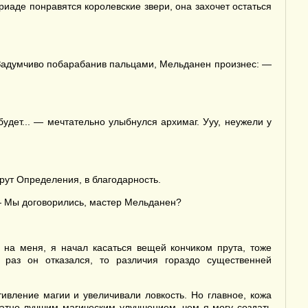
риаде понравятся королевские звери, она захочет остаться
. Задумчиво побарабанив пальцами, Мельданен произнес: —
удет... — мечтательно улыбнулся архимаг. Ууу, неужели у
рут Определения, в благодарность.
 — Мы договорились, мастер Мельданен?
 на меня, я начал касаться вещей кончиком прута, тоже
раз он отказался, то различия гораздо существенней
ивление магии и увеличивали ловкость. Но главное, кожа
ратно лучшим магическим улучшением, чем я могу создать