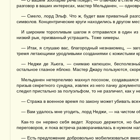
— О вашем зоопарке речь пойдет, — отвечаю в стиле А
разговор в ваших интересах, мастер Мельданен, — однов
— Смело, лорд Эльф. Что ж, будет вам приватный разго
символов. Концентрические круги находились в другом мест
И широким торопливым шагом я отправился в один из к
низкий рык, призванный устрашить. Тоже химеры.
— Итак, я слушаю вас, благородный незнакомец, — заго
тремя летающими уродливыми созданиями с кожистыми кры
— Неджи де Хьюга, — снимаю капюшон, бесполезный о
остальное глазное яблоко. Мастер Джару пользуются, скор
Мельданен нетерпеливо махнул посохом, создавшаяся 
призыв секретного сундука, извлек из него пачку докумен
следил пристально за полуэльфом, то не различил, как у 
— Стража в военное время по закону может убивать все
— Вам удалось мне угодить, лорд Неджи, — на чистом о
Как-то он нервно себя ведет. Хорошо держится, но б
переговоров, и пока встреча разворачивалась в нужном на
— Есть предложение добровольно мобилизоваться вмест