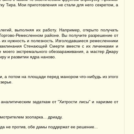
ку Тира. Мои приготовления не стали для него секретом, а
легий, выполняя их работу. Например, открыто получать
Торгово-Ремесленном районе. Вы получите разрешение от
ь их нужность и полезность. Изголодавшиеся ремесленники
 заклинания Стенающей Смерти вместе с их личинками и
 моего экстремального обеззараживания, а мастер Джару
ру и развитии ядра наново.
и, а потом на площади перед манором что-нибудь из этого
зерье.
аналитическим задаткам от "Хитрости лисы" и харизме от
мотрителем зоопарка... дриаду.
да не против, обе дамы поддержат ее решение...