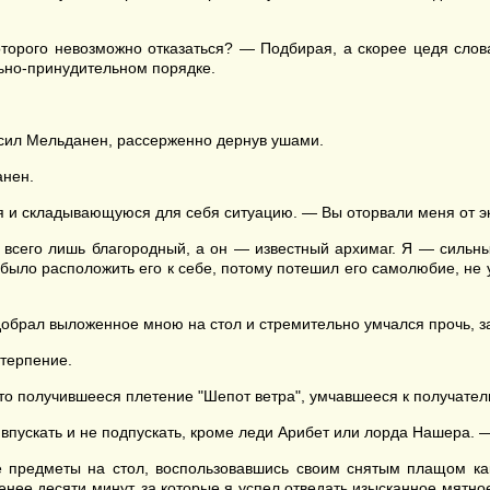
торого невозможно отказаться? — Подбирая, а скорее цедя слов
льно-принудительном порядке.
сил Мельданен, рассерженно дернув ушами.
анен.
я и складывающуюся для себя ситуацию. — Вы оторвали меня от эк
всего лишь благородный, а он — известный архимаг. Я — сильн
 было расположить его к себе, потому потешил его самолюбие, не
обрал выложенное мною на стол и стремительно умчался прочь, за
 терпение.
ато получившееся плетение "Шепот ветра", умчавшееся к получател
 впускать и не подпускать, кроме леди Арибет или лорда Нашера. 
 предметы на стол, воспользовавшись своим снятым плащом как
ее десяти минут, за которые я успел отведать изысканное мятное