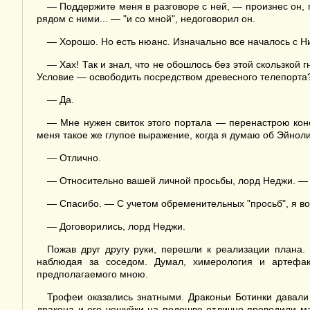
— Поддержите меня в разговоре с ней, — произнес он, п
рядом с ними... — "и со мной", недоговорил он.
— Хорошо. Но есть нюанс. Изначально все началось с Н
— Хах! Так и знал, что не обошлось без этой скользко
Условие — освободить посредством древесного телепорта
— Да.
— Мне нужен свиток этого портала — перенастрою конеч
меня такое же глупое выражение, когда я думаю об Эйнол
— Отлично.
— Относительно вашей личной просьбы, лорд Неджи. — А
— Спасибо. — С учетом обременительных "просьб", я в
— Договорились, лорд Неджи.
Пожав друг другу руки, перешли к реализации плана.
наблюдая за соседом. Думал, химерология и артефак
предполагаемого мною.
Трофеи оказались знатными. Драконьи Ботинки давали 
дракона и его чешуйки на подошве отлично проводили ма