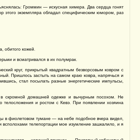
ъяснялась: Громмин — искусная химера. Два сердца гонят
тор этого экземпляра обладал специфическим юмором, раз
, обитого кожей.
рьми и всматривался в их полумрак.
еский круг, прикрытый квадратным безворсовым ковром с
ьный. Пришлось застыть на самом краю ковра, напрячься и
чившись, стал посылать разные энергетические импульсы,
ф в скромной домашней одежке и вычурным посохом. Не
о телосложения и ростом с Кевэ. При появлении хозяина
ьцы в фиолетовом тумане — на небе подобное вчера видел,
ми всполохами телепортации мое изумление зашкалило, и я