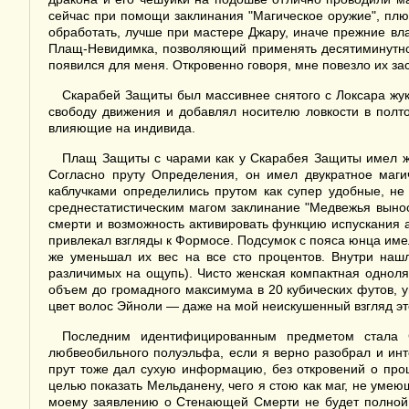
сейчас при помощи заклинания "Магическое оружие", плю
обработать, лучше при мастере Джару, иначе прежние вл
Плащ-Невидимка, позволяющий применять десятиминутное 
появился для меня. Откровенно говоря, мне повезло их з
Скарабей Защиты был массивнее снятого с Локсара жук
свободу движения и добавлял носителю ловкости в полт
влияющие на индивида.
Плащ Защиты с чарами как у Скарабея Защиты имел же
Согласно пруту Определения, он имел двукратное маг
каблучками определились прутом как супер удобные, н
среднестатистическим магом заклинание "Медвежья выно
смерти и возможность активировать функцию испускания 
привлекал взгляды к Формосе. Подсумок с пояса юнца име
же уменьшал их вес на все сто процентов. Внутри нашл
различимых на ощупь). Чисто женская компактная однол
объем до громадного максимума в 20 кубических футов, 
цвет волос Эйноли — даже на мой неискушенный взгляд э
Последним идентифицированным предметом стала 
любвеобильного полуэльфа, если я верно разобрал и инт
прут тоже дал сухую информацию, без откровений о прош
целью показать Мельданену, чего я стою как маг, не ум
моему заявлению о Стенающей Смерти не будет полной в