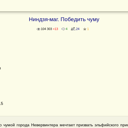
Ниндзя-маг. Победить чуму
104 303
+13
4
24
1
и
15
 чумой города Невервинтера мечтает призвать эльфийского при