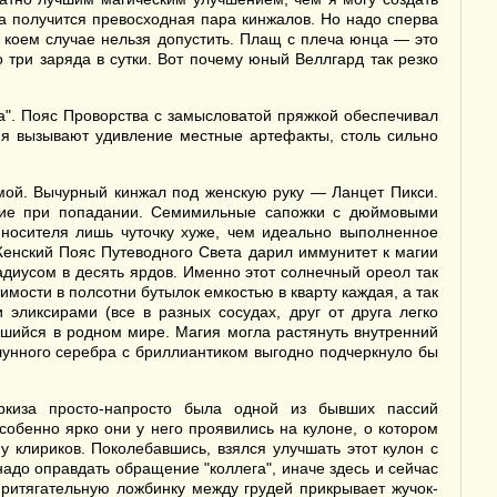
а получится превосходная пара кинжалов. Но надо сперва
 коем случае нельзя допустить. Плащ с плеча юнца — это
три заряда в сутки. Вот почему юный Веллгард так резко
а". Пояс Проворства с замысловатой пряжкой обеспечивал
ня вызывают удивление местные артефакты, столь сильно
мой. Вычурный кинжал под женскую руку — Ланцет Пикси.
яние при попадании. Семимильные сапожки с дюймовыми
носителя лишь чуточку хуже, чем идеально выполненное
енский Пояс Путеводного Света дарил иммунитет к магии
диусом в десять ярдов. Именно этот солнечный ореол так
ости в полсотни бутылок емкостью в кварту каждая, а так
эликсирами (все в разных сосудах, друг от друга легко
шийся в родном мире. Магия могла растянуть внутренний
лунного серебра с бриллиантиком выгодно подчеркнуло бы
киза просто-напросто была одной из бывших пассий
обенно ярко они у него проявились на кулоне, о котором
 клириков. Поколебавшись, взялся улучшать этот кулон с
до оправдать обращение "коллега", иначе здесь и сейчас
ритягательную ложбинку между грудей прикрывает жучок-