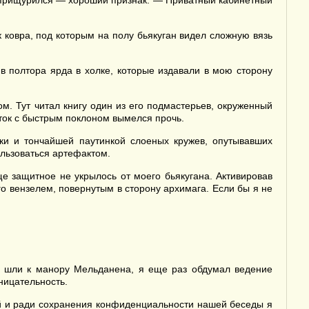
н прищурился — хороший признак. — Приватный кабинетный
 ковра, под которым на полу бьякуган видел сложную вязь
в полтора ярда в холке, которые издавали в мою сторону
м. Тут читал книгу один из его подмастерьев, окруженный
ток с быстрым поклоном вымелся прочь.
ки и тончайшей паутинкой слоеных кружев, опутывавших
ользоваться артефактом.
 защитное не укрылось от моего бьякугана. Активировав
го вензелем, повернутым в сторону архимага. Если бы я не
мы шли к манору Мельданена, я еще раз обдумал ведение
ницательность.
ей и ради сохранения конфиденциальности нашей беседы я