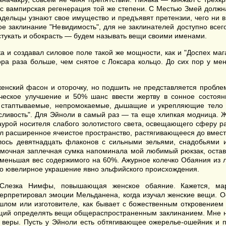
с вампирская регенерация той же степени. С Местью Змей должн
адельцы узнают свое имущество и предъявят претензии, чего ни в
заклинание "Невидимость", для не заклинателей доступно всего 
астукать и обокрасть — будем называть вещи своими именами.
а и создавал силовое поле такой же мощности, как и "Доспех маг
ора раза больше, чем снятое с Локсара кольцо. До сих пор у ме
нский фасон и оторочку, но подшить не представляется пробле
ическое улучшение и 50% шанс ввести жертву в сонное состо
е стаптываемые, непромокаемые, дышащие и укрепляющие тело 
сливость". Для Эйноли в самый раз — та еще хлипкая модница. Ж
аурой носителя слабого золотистого света, освещающего сферу ра
л расширенное ячеистое пространство, растягивающееся до вместим
ось девятнадцать флаконов с сильными зельями, снадобьями и 
ямочная заплечная сумка напоминала мой любимый рюкзак, остав
уменьшая вес содержимого на 60%. Ажурное колечко Обаяния из 
то ювелирное украшение явно эльфийского происхождения.
Слезка Нимфы, повышающая женское обаяние. Кажется, мар
ерпретировал эмоции Мельданена, когда изучал женские вещи. Ос
лом или изготовителе, как бывает с божественным откровением у
еющий определять вещи общераспространенным заклинанием. Мне на
еры. Пусть у Эйноли есть обтягивающее ожерелье-ошейник и п