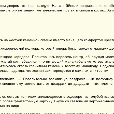
рем дверям, отпирая каждую. Наша с Эйноли неприязнь легко об
ные легочные мешки, металлические прутья и спицы в костях. Ав
.
ясь на жесткой каменной скамье вместо манящего комфортом кресла
имерический полуорк, который теперь бегал между открытыми две
каждого коридора. Попытавшись пересечь центр, обнаружил магич
малый круг, убедился, что питающий мана-кабель четко вертикал
ротянулась сквозь гранитный камень к толстому манаводу. Подклю
ась надежда, что хозяин заинтересуется и сам явится к гостям:
отвечайте! — Повелительно воскликнул раздраженный полуэль
о внешне ему можно дать от двадцати до двадцати пяти, плотног
рюка, острым кончиком впивающегося в водоворот из голубой пыл
дел более фантастичную картину. Вкупе со световыми вертикальны
ие на лицо.