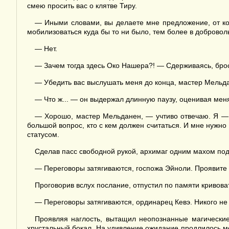
смею просить вас о клятве Тиру.
— Иными словами, вы делаете мне предложение, от ко
мобилизоваться куда бы то ни было, тем более в доброво
— Нет.
— Зачем тогда здесь Око Нашера?! — Сдерживаясь, бро
— Убедить вас выслушать меня до конца, мастер Мельд
— Что ж... — он выдержал длинную паузу, оценивая мен
— Хорошо, мастер Мельданен, — учтиво отвечаю. Я — 
большой вопрос, кто с кем должен считаться. И мне нужно
статусом.
Сделав пасс свободной рукой, архимаг одним махом под
— Переговоры затягиваются, госпожа Эйноли. Проявите
Проговорив вслух послание, отпустил по памяти кривов
— Переговоры затягиваются, ординарец Кевэ. Никого не
Проявляя наглость, вытащил неопознанные магические
хрустальный бокал. На удивление ожидание продлилось мен