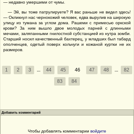
— недавно умершими от чумы.
— Эй, вы тоже патрулируете? Я вас раньше не видел здесь!
— Окликнул нас чернокожий человек, едва вырулив на широкую
улицу из тумана за углом дома. Рашеми с примесью оркской
крови? За ним вышло двое молодых парней с длинными
мечами, заляпанными гнилостной субстанцией из нутра зомби.
Старший носил качественный бахтерец, у младших был табард
ополченцев, одетый поверх кольчуги и кожаной куртки не их
размеров.
1
2
3
...
44
45
46
47
48
...
82
83
84
Добавить комментарий
Чтобы добавлять комментарии
войдите