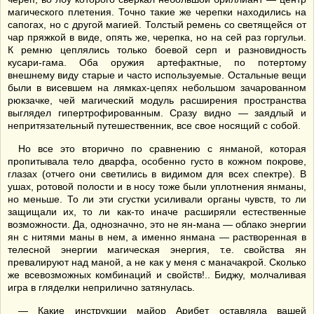
магического плетения. Точно такие же черепки находились на
сапогах, но с другой магией. Толстый ремень со светящейся от
чар пряжкой в виде, опять же, черепка, но на сей раз горгульи.
К ремню цеплялись только боевой серп и разновидность
кусари-гама. Оба оружия артефактные, по потертому
внешнему виду старые и часто используемые. Остальные вещи
были в висевшем на лямках-цепях небольшом зачарованном
рюкзачке, чей магический модуль расширения пространства
выглядел гипертрофированным. Сразу видно — заядлый и
непритязательный путешественник, все свое носящий с собой.
Но все это вторично по сравнению с янманой, которая
пропитывала тело дварфа, особенно густо в кожном покрове,
глазах (отчего они светились в видимом для всех спектре). В
ушах, ротовой полости и в носу тоже были уплотнения янманы,
но меньше. То ли эти сгустки усиливали органы чувств, то ли
защищали их, то ли как-то иначе расширяли естественные
возможности. Да, однозначно, это не ян-мана — облако энергии
ян с нитями маны в нем, а именно янмана — растворенная в
телесной энергии магическая энергия, т.е. свойства ян
превалируют над маной, а не как у меня с маначакрой. Сколько
же всевозможных комбинаций и свойств!.. Биджу, молчаливая
игра в гляделки неприлично затянулась.
— Какие инструкции майор Арибет оставляла вашей