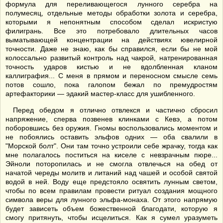
формула для переливающегося лунного серебра на
полумесяц, отдельные методы обработки золота и серебра,
которыми я непонятным способом сделал искристую
филигрань. Все это потребовало длительных часов
выматывающей концентрации на действиях ювелирной
точности. Даже не знаю, как бы справился, если бы не мой
колоссально развитый контроль над чакрой, натренированная
точность ударов кистью и не вдолбленная кланом
каллиграфия... С меня в прямом и переносном смысле семь
потов сошло, пока галопом бежал по премудростям
артефакторики — эдакий мастер-класс для ушибленного.
Перед обедом я отлично отвлекся и частично сбросил
напряжение, сперва позвенев клинками с Кевэ, а потом
поборовшись без оружия. Гномы воспользовались моментом и
не побоялись оставить эльфов одних — оба свалили в
"Морской болт". Они там точно устроили себе жрачку, тогда как
мне полагалось поститься на киселе с невзрачным пюре...
Эйноли поторопилась и не смогла отвлечься на обед от
начатой череды молитв и литаний над чашей и особой святой
водой в ней. Воду еще предстояло освятить лунным светом,
чтобы по всем правилам провести ритуал создания мощного
символа веры для лунного эльфа-монаха. От этого напрямую
будет зависеть объем божественной благодати, которую я
смогу притянуть, чтобы исцелиться. Как я сумел уразуметь