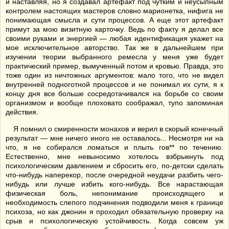
и наставляя, но я создавал артефакт под чутким и неусыпным
контролем настоящих мастеров словно марионетка, нифига не
понимающая смысла и сути процессов. А еще этот артефакт
примут за мою визитную карточку. Ведь по факту я делал все
своими руками и энергией — любая идентификация укажет на
мое исключительное авторство. Так же в дальнейшем при
изучении теории выбранного ремесла у меня уже будет
практический пример, вымученный потом и кровью. Правда, это
тоже один из ничтожных аргументов: мало того, что не видел
внутренней подноготной процессов и не понимал их сути, я к
концу дня все больше сосредотачивался на борьбе со своим
организмом и вообще плоховато соображал, тупо запоминая
действия.
Я помнил о смиренности монахов и верил в скорый конечный
результат — мне ничего иного не оставалось... Несмотря ни на
что, я не собирался ломаться и плыть гов** по течению.
Естественно, мне невыносимо хотелось взбрыкнуть под
психологическим давлением и сбросить его, по-детски сделать
что-нибудь наперекор, после очередной неудачи разбить чего-
нибудь или лучше избить кого-нибудь. Все нарастающая
физическая боль, непонимание происходящего и
необходимость слепого подчинения подводили меня к границе
психоза, но как джонин я проходил обязательную проверку на
срыв и психологическую устойчивость. Когда совсем уж