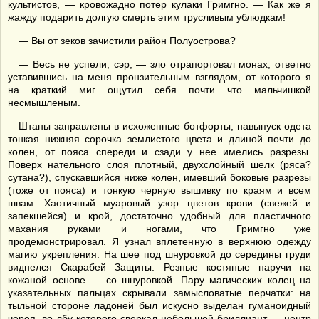
культистов, — кровожадно потер кулаки Гримгно. — Как же я
жажду подарить долгую смерть этим трусливым ублюдкам!
— Вы от зеков зачистили район Полуострова?
— Весь не успели, сэр, — зло отрапортовал монах, ответно
уставившись на меня пронзительным взглядом, от которого я
на краткий миг ощутил себя почти что мальчишкой
несмышленым.
Штаны заправлены в исхоженные ботфорты, навыпуск одета
тонкая нижняя сорочка землистого цвета и длиной почти до
колен, от пояса спереди и сзади у нее имелись разрезы.
Поверх нательного слоя плотный, двухслойный шелк (ряса?
сутана?), спускавшийся ниже колен, имевший боковые разрезы
(тоже от пояса) и тонкую черную вышивку по краям и всем
швам. Хаотичный муаровый узор цветов крови (свежей и
запекшейся) и крой, достаточно удобный для пластичного
махания руками и ногами, что Гримгно уже
продемонстрировал. Я узнал вплетенную в верхнюю одежду
магию укрепления. На шее под шнуровкой до середины груди
виднелся Скарабей Защиты. Резные костяные наручи на
кожаной основе — со шнуровкой. Пару магических колец на
указательных пальцах скрывали замысловатые перчатки: на
тыльной стороне ладоней был искусно выделан гуманоидный
череп, во лбу которого сверкал небольшой бриллиант — центр