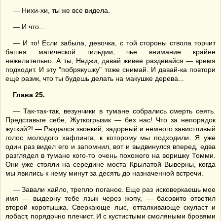
— Нихи-хи, ты же все видела.
— И что...
— И то! Если забыла, девочка, с той стороны ствола торчит
башня магической гильдии, чье внимание крайне
нежелательно. А ты, Неджи, давай живее раздевайся — время
подходит. И эту "побрякушку" тоже снимай. И давай-ка повтори
еще разик, что ты будешь делать на макушке дерева...
Глава 25.
— Так-так-так, везунчики в тумане собрались смерть сеять.
Представьте себе, Жуткогрызик — без нас! Что за непорядок
жуткий?! — Раздался звонкий, задорный и немного завистливый
голос молодого хафлинга, к которому мы подходили. Я уже
один раз видел его и запомнил, вот и выдвинулся вперед, едва
разглядел в тумане кого-то очень похожего на воришку Томми.
Они уже стояли на середине моста Крылатой Выверны, когда
мы явились к нему минут за десять до назначенной встречи.
— Завали хайло, трепло поганое. Еще раз исковеркаешь мое
имя — выдерну тебе язык через жопу, — басовито ответил
второй коротышка. Сверкающе лыс, отталкивающе скуласт и
лобаст, порядочно плечист. И с кустистыми смоляными бровями