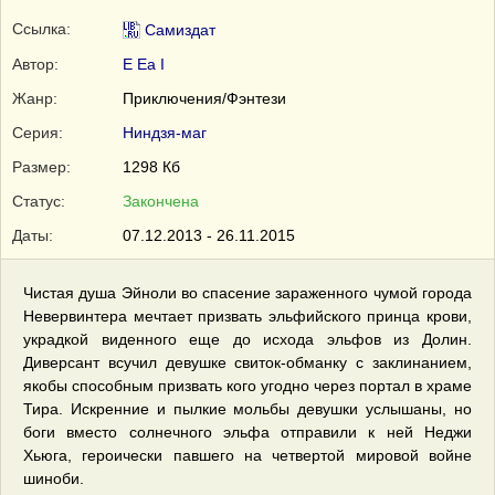
Ссылка:
Самиздат
Автор:
E Ea I
Жанр:
Приключения/Фэнтези
Серия:
Ниндзя-маг
Размер:
1298 Кб
Статус:
Закончена
Даты:
07.12.2013 - 26.11.2015
Чистая душа Эйноли во спасение зараженного чумой города
Невервинтера мечтает призвать эльфийского принца крови,
украдкой виденного еще до исхода эльфов из Долин.
Диверсант всучил девушке свиток-обманку с заклинанием,
якобы способным призвать кого угодно через портал в храме
Тира. Искренние и пылкие мольбы девушки услышаны, но
боги вместо солнечного эльфа отправили к ней Неджи
Хьюга, героически павшего на четвертой мировой войне
шиноби.