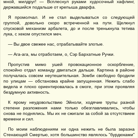
мной, милдруг! — Всплеснул руками худосочный хафлинг,
державшийся подальше от крепыша дварфа.
Я промолчал. И не стал выделываться со следующей
группой, довольно скоро встреченной на пути. Щелкнул
спусковой механизм арбалета, до и после тренькнула тетива
лука, с хеком опустился меч.
— Вы двое свежее нас, отрабатывайте злотые.
— Ага-ага, мы отработаем, о, Сэр Бархатные Ручки.
Пропустив мимо ушей провокационное оскорбление,
спокойно отдал команду двигаться дальше. Картина в районе
получалась совсем неутешительная. Зомби свободно бродили
по улицам — обстановка крайне запущенная. Нежить слабо
видела и плохо ориентировалась в смоге, при этом проявляя
бездумную активность.
К ярому неудовольствию Эйноли, ходячие трупы разной
степени разложения нами только обезглавливались, чтобы
снова не поднялись. Мы их не сжигали за собой за отсутствием
времени и сил.
По моим наблюдениям ни одна нежить не была заразна
Стенающей Смертью, хотя большинство являлось "бурдюками"