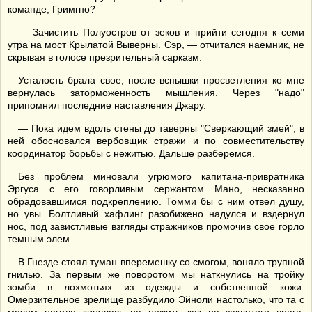
команде, Гримгно?
— Зачистить Полуостров от зеков и прийти сегодня к семи
утра на мост Крылатой Выверны. Сэр, — отчитался наемник, не
скрывая в голосе презрительный сарказм.
Усталость брала свое, после вспышки просветления ко мне
вернулась заторможенность мышления. Через "надо"
припомнил последние наставления Джару.
— Пока идем вдоль стены до таверны "Сверкающий змей", в
ней обосновался вербовщик стражи и по совместительству
координатор борьбы с нежитью. Дальше разберемся.
Без проблем миновали угрюмого капитана-привратника
Эргуса с его говорливым сержантом Мано, несказанно
обрадовавшимся подкреплению. Томми бы с ним отвел душу,
но увы. Болтливый хафлинг разобижено надулся и вздернул
нос, под завистливые взгляды стражников промочив свое горло
темным элем.
В Гнезде стоял туман вперемешку со смогом, воняло трупной
гнилью. За первым же поворотом мы наткнулись на тройку
зомби в лохмотьях из одежды и собственной кожи.
Омерзительное зрелище разбудило Эйноли настолько, что та с