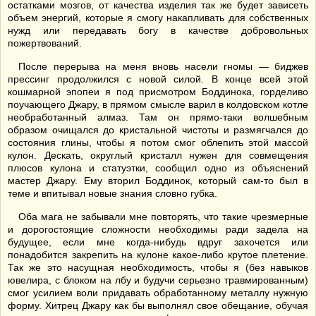
остатками мозгов, от качества изделия так же будет зависеть
объем энергий, которые я смогу накапливать для собственных
нужд или передавать богу в качестве добровольных
пожертвований.
После перерыва на меня вновь насели гномы — биджев
прессинг продолжился с новой силой. В конце всей этой
кошмарной эпопеи я под присмотром Боддинока, горделиво
поучающего Джару, в прямом смысле варил в колдовском котле
необработанный алмаз. Там он прямо-таки волшебным
образом очищался до кристальной чистоты и размягчался до
состояния глины, чтобы я потом смог облепить этой массой
кулон. Дескать, округлый кристалл нужен для совмещения
плюсов кулона и статуэтки, сообщил одно из объяснений
мастер Джару. Ему вторил Боддинок, который сам-то был в
теме и впитывал новые знания словно губка.
Оба мага не забывали мне повторять, что такие чрезмерные
и дорогостоящие сложности необходимы ради задела на
будущее, если мне когда-нибудь вдруг захочется или
понадобится закрепить на кулоне какое-либо крутое плетение.
Так же это насущная необходимость, чтобы я (без навыков
ювелира, с блоком на лбу и будучи серьезно травмированным)
смог усилием воли придавать обработанному металлу нужную
форму. Хитрец Джару как бы выполнял свое обещание, обучая