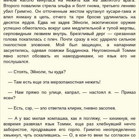
мечом наголо кинулась на нежить как на заклятого врага.
Второго повалили стрела эльфа и болт гнома, третьего лениво
убил Гримгно. Он отточенным жестом крутанул кусари-гама и
влил янману в цепь, отчего та при броске удлинилась на
десяток ярдов. Едва не задев Эйноли, экзотическое оружие
успешно обмоталось вокруг шеи медлительной и тупой жертвы,
серповидным лезвием внутрь. Брезгливый дерг — срезанная
голова покатилась с плеч. Почти сразу в нос ударило сильное
гнилостное зловоние. Мой был защищен, а напарники
засуетились, одевая повязки Боддинока. Неугомонный Томми
явно хотел обозвать их намордниками, но язык его не
послушался.
— Стоять, Эйноли, ты куда?
— Там есть еще эта мерзопакостная нежить!
— Нам прямо по улице, капрал, — настоял я. — Приказ
ясен?
— Есть, сэр, — зло ответила клирик, гневно засопев.
— А у вас милая компашка, как я погляжу, — хихикнув, не
вовремя развязал язык Томми, еще раз хлебнувший нечто
забористое, продравшее его горло. Гримгно неопределенно
хмыкнул, чуть оскалившись. — О, в кои-то веки ты согласен со