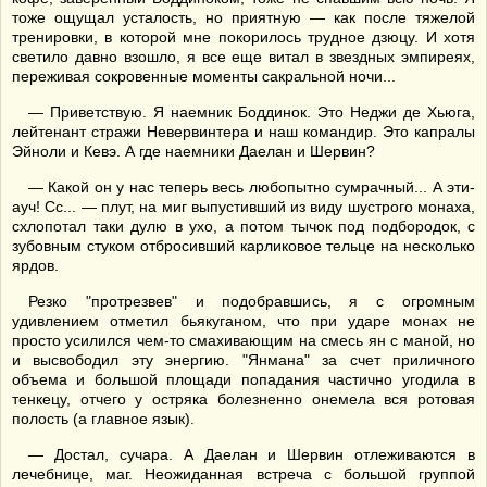
тоже ощущал усталость, но приятную — как после тяжелой
тренировки, в которой мне покорилось трудное дзюцу. И хотя
светило давно взошло, я все еще витал в звездных эмпиреях,
переживая сокровенные моменты сакральной ночи...
— Приветствую. Я наемник Боддинок. Это Неджи де Хьюга,
лейтенант стражи Невервинтера и наш командир. Это капралы
Эйноли и Кевэ. А где наемники Даелан и Шервин?
— Какой он у нас теперь весь любопытно сумрачный... А эти-
ауч! Сс... — плут, на миг выпустивший из виду шустрого монаха,
схлопотал таки дулю в ухо, а потом тычок под подбородок, с
зубовным стуком отбросивший карликовое тельце на несколько
ярдов.
Резко "протрезвев" и подобравшись, я с огромным
удивлением отметил бьякуганом, что при ударе монах не
просто усилился чем-то смахивающим на смесь ян с маной, но
и высвободил эту энергию. "Янмана" за счет приличного
объема и большой площади попадания частично угодила в
тенкецу, отчего у остряка болезненно онемела вся ротовая
полость (а главное язык).
— Достал, сучара. А Даелан и Шервин отлеживаются в
лечебнице, маг. Неожиданная встреча с большой группой