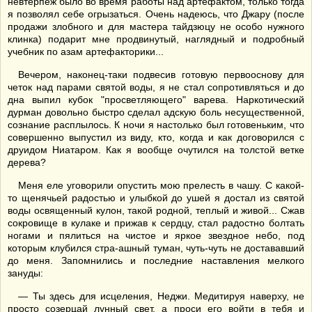
невтерпеж было во время работы над артефактом, только тогда
я позволял себе огрызаться. Очень надеюсь, что Джару (после
продажи злобного и для мастера тайдзюцу не особо нужного
клинка) подарит мне продвинутый, наглядный и подробный
учебник по азам артефакторики...
Вечером, наконец-таки подвесив готовую первооснову для
четок над парами святой воды, я не стал сопротивляться и до
дна выпил кубок "просветляющего" варева. Наркотический
дурман довольно быстро сделал адскую боль несущественной,
сознание расплылось. К ночи я настолько был готовеньким, что
совершенно выпустил из виду, кто, когда и как договорился с
друидом Ниатаром. Как я вообще очутился на толстой ветке
дерева?
Меня еле уговорили опустить мою прелесть в чашу. С какой-
то щенячьей радостью и улыбкой до ушей я достал из святой
воды освященный кулон, такой родной, теплый и живой... Сжав
сокровище в кулаке и прижав к сердцу, стал радостно болтать
ногами и пялиться на чистое и яркое звездное небо, под
которым клубился стра-ашный туман, чуть-чуть не достававший
до меня. Запомнились и последние наставления мелкого
зануды:
— Ты здесь для исцеления, Неджи. Медитируя наверху, не
просто созерцай лунный свет, а проси его войти в тебя и