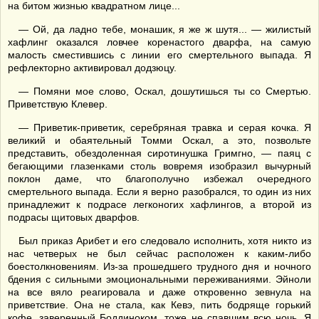
на битом жизнью квадратном лице...
— Ой, да ладно тебе, монашик, я же ж шутя... — жилистый
хафлинг оказался ловчее коренастого дварфа, на самую
малость сместившись с линии его смертельного выпада. Я
рефлекторно активировал додзюцу.
— Помяни мое слово, Оскал, дошутишься ты со Смертью.
Приветствую Клевер.
— Приветик-приветик, серебряная травка и серая кочка. Я
великий и обаятельный Томми Оскал, а это, позвольте
представить, обездоленная сиротинушка Гримгно, — паяц с
бегающими глазенками столь вовремя изобразил вычурный
поклон даме, что благополучно избежал очередного
смертельного выпада. Если я верно разобрался, то один из них
принадлежит к подрасе легконогих хафлингов, а второй из
подрасы щитовых дварфов.
Был приказ Арибет и его следовало исполнить, хотя никто из
нас четверых не был сейчас расположен к каким-либо
боестолкновениям. Из-за прошедшего трудного дня и ночного
бдения с сильными эмоциональными переживаниями. Эйноли
на все вяло реагировала и даже откровенно зевнула на
приветствие. Она не стала, как Кевэ, пить бодряще горький
кофе, заверенный Боддиноком, тоже не спавшим всю ночь. Я