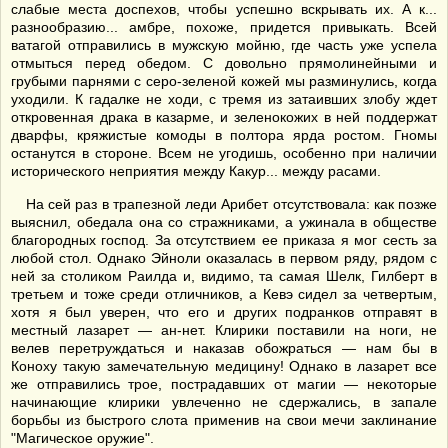
слабые места доспехов, чтобы успешно вскрывать их. А к...
разнообразию... амбре, похоже, придется привыкать. Всей
ватагой отправились в мужскую мойню, где часть уже успела
отмыться перед обедом. С довольно прямолинейными и
грубыми парнями с серо-зеленой кожей мы разминулись, когда
уходили. К гадалке не ходи, с тремя из затаивших злобу ждет
откровенная драка в казарме, и зеленокожих в ней поддержат
дварфы, кряжистые комоды в полтора ярда ростом. Гномы
останутся в стороне. Всем не угодишь, особенно при наличии
исторического неприятия между Какур... между расами.
На сей раз в трапезной леди Арибет отсутствовала: как позже
выяснил, обедала она со стражниками, а ужинала в обществе
благородных господ. За отсутствием ее приказа я мог сесть за
любой стол. Однако Эйноли оказалась в первом ряду, рядом с
ней за столиком Раилда и, видимо, та самая Шелк, Гилберт в
третьем и тоже среди отличников, а Кевэ сидел за четвертым,
хотя я был уверен, что его и других подранков отправят в
местный лазарет — ан-нет. Клирики поставили на ноги, не
велев перетруждаться и наказав обожраться — нам бы в
Коноху такую замечательную медицину! Однако в лазарет все
же отправились трое, пострадавших от магии — некоторые
начинающие клирики увлеченно не сдержались, в запале
борьбы из быстрого слота применив на свои мечи заклинание
"Магическое оружие".