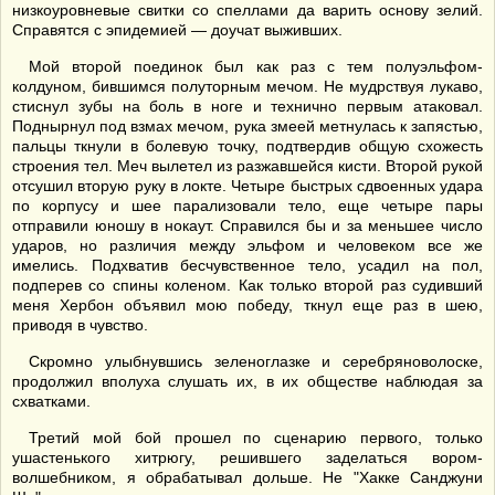
низкоуровневые свитки со спеллами да варить основу зелий.
Справятся с эпидемией — доучат выживших.
Мой второй поединок был как раз с тем полуэльфом-
колдуном, бившимся полуторным мечом. Не мудрствуя лукаво,
стиснул зубы на боль в ноге и технично первым атаковал.
Поднырнул под взмах мечом, рука змеей метнулась к запястью,
пальцы ткнули в болевую точку, подтвердив общую схожесть
строения тел. Меч вылетел из разжавшейся кисти. Второй рукой
отсушил вторую руку в локте. Четыре быстрых сдвоенных удара
по корпусу и шее парализовали тело, еще четыре пары
отправили юношу в нокаут. Справился бы и за меньшее число
ударов, но различия между эльфом и человеком все же
имелись. Подхватив бесчувственное тело, усадил на пол,
подперев со спины коленом. Как только второй раз судивший
меня Хербон объявил мою победу, ткнул еще раз в шею,
приводя в чувство.
Скромно улыбнувшись зеленоглазке и серебряноволоске,
продолжил вполуха слушать их, в их обществе наблюдая за
схватками.
Третий мой бой прошел по сценарию первого, только
ушастенького хитрюгу, решившего заделаться вором-
волшебником, я обрабатывал дольше. Не "Хакке Санджуни