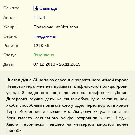
Ссылка:
Самиздат
Автор:
E Ea I
Жанр:
Приключения/Фэнтези
Серия:
Ниндзя-маг
Размер:
1298 Кб
Статус:
Закончена
Даты:
07.12.2013 - 26.11.2015
Чистая душа Эйноли во спасение зараженного чумой города
Невервинтера мечтает призвать эльфийского принца крови,
украдкой виденного еще до исхода эльфов из Долин.
Диверсант всучил девушке свиток-обманку с заклинанием,
якобы способным призвать кого угодно через портал в храме
Тира. Искренние и пылкие мольбы девушки услышаны, но
боги вместо солнечного эльфа отправили к ней Неджи
Хьюга, героически павшего на четвертой мировой войне
шиноби.