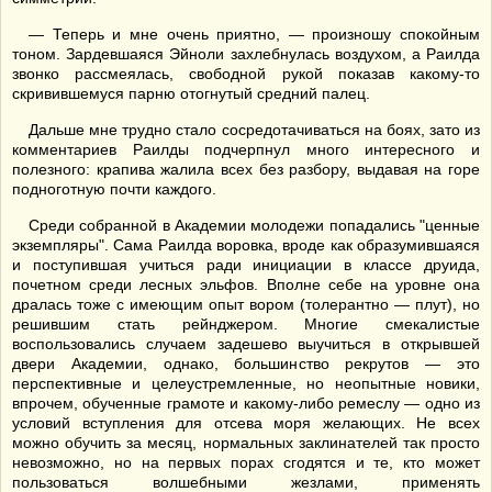
— Теперь и мне очень приятно, — произношу спокойным
тоном. Зардевшаяся Эйноли захлебнулась воздухом, а Раилда
звонко рассмеялась, свободной рукой показав какому-то
скривившемуся парню отогнутый средний палец.
Дальше мне трудно стало сосредотачиваться на боях, зато из
комментариев Раилды подчерпнул много интересного и
полезного: крапива жалила всех без разбору, выдавая на горе
подноготную почти каждого.
Среди собранной в Академии молодежи попадались "ценные
экземпляры". Сама Раилда воровка, вроде как образумившаяся
и поступившая учиться ради инициации в классе друида,
почетном среди лесных эльфов. Вполне себе на уровне она
дралась тоже с имеющим опыт вором (толерантно — плут), но
решившим стать рейнджером. Многие смекалистые
воспользовались случаем задешево выучиться в открывшей
двери Академии, однако, большинство рекрутов — это
перспективные и целеустремленные, но неопытные новики,
впрочем, обученные грамоте и какому-либо ремеслу — одно из
условий вступления для отсева моря желающих. Не всех
можно обучить за месяц, нормальных заклинателей так просто
невозможно, но на первых порах сгодятся и те, кто может
пользоваться волшебными жезлами, применять