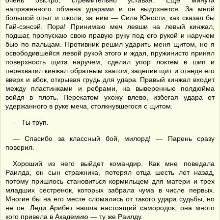
очень быстро, стремительно уставая. Еще минута
напряженного обмена ударами и он выдохнется. За мной
большой опыт и школа, за ним — Сила Юности, как сказал бы
Гай-сэнсэй. Пора! Принимаю меч левши на левый кинжал,
подшаг, пропускаю свою правую руку под его рукой и наручем
бью по пальцам. Противник решил ударить меня щитом, но я
освободившейся левой рукой этого и ждал, пружинисто принял
поверхность щита наручем, сделал упор локтем в шип и
перехватил кинжал обратным хватом, зацепив щит и отведя его
вверх и вбок, открывая грудь для удара. Правый кинжал входит
между пластинками и ребрами, на выверенные полдюйма
войдя в плоть. Перекатом ухожу влево, избегая удара от
удержанного в руке меча, столкнувшегося с щитом.
— Ты труп.
— Спасибо за классный бой, милорд! — Парень сразу
поверил.
Хороший из него выйдет командир. Как мне поведала
Раилда, он сын стражника, потерял отца шесть лет назад,
потому пришлось становиться кормильцем для матери и трех
младших сестренок, которых забрала чума в числе первых.
Многие бы на его месте сломались от такого удара судьбы, но
не он. Леди Арибет нашла настоящий самородок, она много
кого привела в Академию — ту же Раилду.