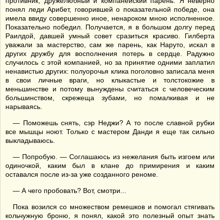
противник, дружелюбный и компанейский парень. Я неверно
понял леди Арибет, говорившей о показательной победе, она
имела ввиду совершенно иное, ненароком мною исполненное.
Показательно победил. Получается, я в большом долгу перед
Раилдой, давшей умный совет сразиться красиво. Гилберта
уважали за мастерство, сам же парень, как Наруто, искал в
других дружбу для восполнения потерь в сердце. Радужно
случилось с этой компанией, но за принятие одними заплатил
ненавистью других: полуорочья клика поголовно записала меня
в свои личные враги, но клыкастые и толстокожие в
меньшинстве и потому вынуждены считаться с человеческим
большинством, скрежеща зубами, но помалкивая и не
нарываясь.
— Поможешь снять, сэр Неджи? А то после славной рубки
все мышцы ноют. Только с мастером Данди я еще так сильно
выкладываюсь.
— Попробую. — Соглашаюсь из нежелания быть изгоем или
одиночкой, каким был в клане до примирения и каким
оставался после из-за уже созданного реноме.
— А чего пробовать? Вот, смотри...
Пока возился со множеством ремешков и помогал стягивать
кольчужную броню, я понял, какой это полезный опыт знать