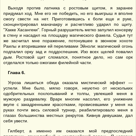
Выходя против латника с ростовым щитом, я заранее
придумал ход. Мне его не победить, но его выигрыш я вполне
смогу свести на нет. Приготовившись к боли еще и руке,
сконцентрировал маначакру и расчетливо ударил по щиту.
"Хакке Хасангеки". Горный разрушитель метко запулил консерву
в стену и насадил на площадку магического факела. Судья тут
же засчитал мне поражение, потонувшее в звонком хохоте
Раилы и вторившими ей переливами Эйноли: магический огонь
подпалил орку зад и поддоспешник. Изо всех щелей повалил
дым. Ростовой щит сломался, понятное дело, но сам орк
отделался только ожогами филейной части.
Глава 6.
Угроза лишиться обеда оказала мистический эффект —
успели. Мне было, мягко говоря, неуютно от нескольких
одобрительных похлопываний и толпы, увлекшей меня в
мужскую раздевалку. Врарк многим насолил, его унижение
вкупе с закадренными красотками, провисевшими у меня на
руках почти весь силовой турнир, реабилитировало меня в
глазах большинства местных рекрутов. Кивнув девушкам, дал
себя увести.
Гилберт, а именно им оказался мой предпоследний