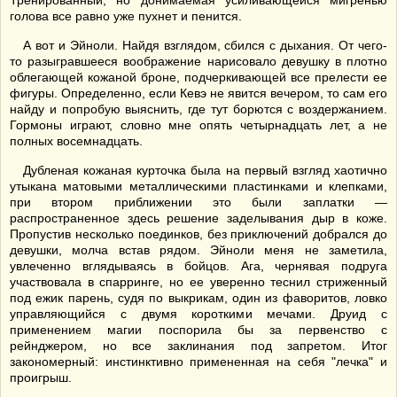
Тренированный, но донимаемая усиливающейся мигренью
голова все равно уже пухнет и пенится.
А вот и Эйноли. Найдя взглядом, сбился с дыхания. От чего-
то разыгравшееся воображение нарисовало девушку в плотно
облегающей кожаной броне, подчеркивающей все прелести ее
фигуры. Определенно, если Кевэ не явится вечером, то сам его
найду и попробую выяснить, где тут борются с воздержанием.
Гормоны играют, словно мне опять четырнадцать лет, а не
полных восемнадцать.
Дубленая кожаная курточка была на первый взгляд хаотично
утыкана матовыми металлическими пластинками и клепками,
при втором приближении это были заплатки —
распространенное здесь решение заделывания дыр в коже.
Пропустив несколько поединков, без приключений добрался до
девушки, молча встав рядом. Эйноли меня не заметила,
увлеченно вглядываясь в бойцов. Ага, чернявая подруга
участвовала в спарринге, но ее уверенно теснил стриженный
под ежик парень, судя по выкрикам, один из фаворитов, ловко
управляющийся с двумя короткими мечами. Друид с
применением магии поспорила бы за первенство с
рейнджером, но все заклинания под запретом. Итог
закономерный: инстинктивно примененная на себя "лечка" и
проигрыш.