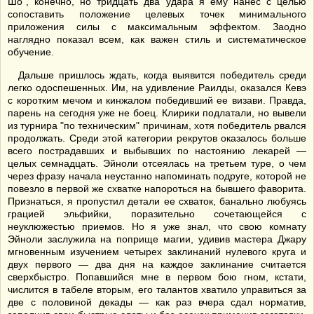
Шо", конечно, но тридцать два удара я ему нанес с целью
сопоставить положение целевых точек минимального
приложения силы с максимальным эффектом. Заодно
наглядно показал всем, как важен стиль и систематическое
обучение.
Дальше пришлось ждать, когда выявится победитель среди
легко одоспешенных. Им, на удивление Раилды, оказался Кевэ
с коротким мечом и кинжалом победивший ее визави. Правда,
парень на сегодня уже не боец. Клирики подлатали, но вывели
из турнира "по техническим" причинам, хотя победитель рвался
продолжать. Среди этой категории рекрутов оказалось больше
всего пострадавших и выбывших по настоянию лекарей —
целых семнадцать. Эйноли отсеялась на третьем туре, о чем
через фразу начала неустанно напоминать подруге, которой не
повезло в первой же схватке напороться на бывшего фаворита.
Признаться, я пропустил детали ее схваток, банально любуясь
грацией эльфийки, поразительно сочетающейся с
неуклюжестью приемов. Но я уже знал, что свою комнату
Эйноли заслужила на поприще магии, удивив мастера Джару
мгновенным изучением четырех заклинаний нулевого круга и
двух первого — два дня на каждое заклинание считается
сверхбыстро. Попавшийся мне в первом бою гном, кстати,
числится в табеле вторым, его талантов хватило управиться за
две с половиной декады — как раз вчера сдал норматив,