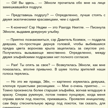
— Ой! Вы здесь... — Эйноли прочитала обо мне на лице
замешкавшейся подруги.
— Представишь подругу? — Определенно, лучше стоять с
двумя экзотическими красавицами, чем с одной.
— К-конечно! Сэр Неджи — это Раилда Ниитле. — Пискнула
Эйноли, выдавив дежурную улыбку.
— Приятно познакомиться, сэр Давитель Козявок, — поддела
девушка, по-простецки дернув головой, чтобы выбившаяся
прядка цвета воронова крыла зацепилась за смуглое ухо.
Получилось вызывающе женственно. Определенно, между
двумя эльфийскими подрасами нет полного согласия.
— Рая! Ты опять за свое? — Возмутилась Эйноли, как мне
показалась, вполне привычно. В шуме толпы зрителей наши
голоса терялись.
— Но это же правда, Эйн, — картинно изумилась девушка,
хлопнув пушистыми ресницами. — Мне о-очень приятно... —
Томно произнесла более старшая эльфийка, вогнав младшую в
краску. Сперва румяную, потом гневно пунцовую, когда меня
справа взяли под локоток, прижавшись. Проявляя инициативу,
сам беру стеснительную жрицу под локоток, так сказать, для
симметрии: