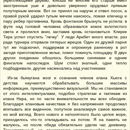
укрепляющими дерево; юноша не многим его старше имел
заостренные уши и довольно уверенно орудовал прямым
полуторным мечом. Вот он принял на наручи и отвел посох, а
правой рукой ударил тупым мечом наискось, ломая ключицу и
пару ребер противника. Кровь фонтаном брызнуть не успела: в
футе над головой человека образовался комок золотистого
света и пролился вниз, заставив кровь остановиться. Клирик
Тира успел спустить "лечку". У леди Арибет много власти, раз
ради турнира оторвали пятерых жрецов. Один из друзей парня
тут же подскочил, поддержав и опрокинув раненому в рот
загодя приготовленное зелье, помог покинуть площадку. В двух
других поединках обошлось большими синяками и одним
фингалом напоследок. Шум стоял знатный, одни тепло
подбадривали, другие насмехались над участниками.
Из-за бьякугана мозг и сознание членов клана Хьюга с
детства научаются обрабатывать большие массивы
информации, преимущественно визуальной. Мы не становимся
от этого интеллектуалами, подобно стратегам и тактикам из
клана Нара, но по части внимательности мы всех обходим.
Благодаря клановым качествам я без напряжения продолжал
впитывать все виденное, попутное анализируя самое важное,
но мой взгляд. Всего нового и непонятного было целое море,
приходилось что-то откладывать на потом. Я на память не
жалуюсь, но после обеда обязательно уделю час дневнику.