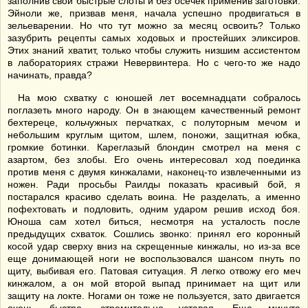
заполнив свои быстрые слоты и без осечек применив заготовки.
Эйноли же, призвав меня, начала успешно продвигаться в
зельеварении. Но что тут можно за месяц освоить? Только
зазубрить рецепты самых ходовых и простейших эликсиров.
Этих знаний хватит, только чтобы служить низшим ассистентом
в лабораториях стражи Невервинтера. Но с чего-то же надо
начинать, правда?
На мою схватку с юношей лет восемнадцати собралось
поглазеть много народу. Он в знающем качественный ремонт
бехтереце, кольчужных перчатках, с полуторным мечом и
небольшим круглым щитом, шлем, поножи, защитная юбка,
громкие ботинки. Кареглазый блондин смотрел на меня с
азартом, без злобы. Его очень интересовал ход поединка
против меня с двумя кинжалами, наконец-то извлеченными из
ножен. Ради просьбы Раилды показать красивый бой, я
постарался красиво сделать воина. Не разделать, а именно
пофехтовать и подловить, одним ударом решив исход боя.
Юноша сам хотел биться, несмотря на усталость после
предыдущих схваток. Сошлись звонко: принял его коронный
косой удар сверху вниз на скрещенные кинжалы, но из-за все
еще донимающей ноги не воспользовался шансом пнуть по
щиту, выбивая его. Патовая ситуация. Я легко отвожу его меч
кинжалом, а он мой второй выпад принимает на щит или
защиту на локте. Ногами он тоже не пользуется, зато двигается