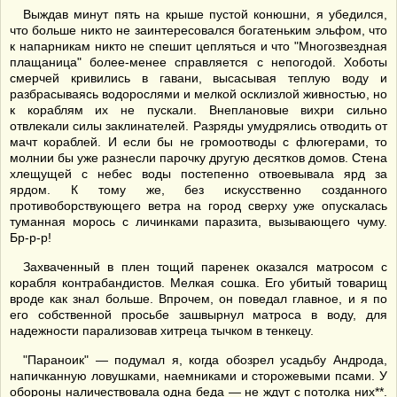
Выждав минут пять на крыше пустой конюшни, я убедился,
что больше никто не заинтересовался богатеньким эльфом, что
к напарникам никто не спешит цепляться и что "Многозвездная
плащаница" более-менее справляется с непогодой. Хоботы
смерчей кривились в гавани, высасывая теплую воду и
разбрасываясь водорослями и мелкой осклизлой живностью, но
к кораблям их не пускали. Внеплановые вихри сильно
отвлекали силы заклинателей. Разряды умудрялись отводить от
мачт кораблей. И если бы не громоотводы с флюгерами, то
молнии бы уже разнесли парочку другую десятков домов. Стена
хлещущей с небес воды постепенно отвоевывала ярд за
ярдом. К тому же, без искусственно созданного
противоборствующего ветра на город сверху уже опускалась
туманная морось с личинками паразита, вызывающего чуму.
Бр-р-р!
Захваченный в плен тощий паренек оказался матросом с
корабля контрабандистов. Мелкая сошка. Его убитый товарищ
вроде как знал больше. Впрочем, он поведал главное, и я по
его собственной просьбе зашвырнул матроса в воду, для
надежности парализовав хитреца тычком в тенкецу.
"Параноик" — подумал я, когда обозрел усадьбу Андрода,
напичканную ловушками, наемниками и сторожевыми псами. У
обороны наличествовала одна беда — не ждут с потолка них**.