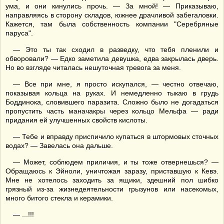
ума, и они кинулись прочь. — За мной! — Приказываю,
направляясь в сторону складов, южнее драчливой забегаловки.
Кажется, там была собственность компании "Серебряные
паруса".
— Это ты так сходил в разведку, что тебя пленили и
обворовали? — Едко заметила девушка, едва закрылась дверь.
Но во взгляде читалась нешуточная тревога за меня.
— Все при мне, я просто искупался, — честно отвечаю,
показывая кольца на руках. И немедленно тыкаю в грудь
Боддинока, словившего паразита. Сложно было не догадаться
пропустить часть маначакры через кольцо Мельфа — ради
придания ей улучшенных свойств кислоты.
— Тебе и вправду приспичило купаться в штормовых сточных
водах? — Завелась она дальше.
— Может, соблюдем приличия, и ты тоже отвернешься? —
Обращаюсь к Эйноли, уничтожая заразу, приставшую к Кевэ.
Мне не хотелось заходить за ящики, здешний пол шибко
грязный из-за жизнедеятельности грызунов или насекомых,
много битого стекла и керамики.
— ...!!!