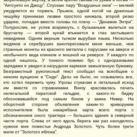
"Аятсуито но Дзюцу". Спускаю пару "Воздушных оков" — мелкий
умудряется их порвать. Прыжок, одной ногой на драконью
чешуйку принимаю лезвие простого кинжала, второй резко
ударяю, попадая вместо головы по плечу — "Динамик Энтри".
Полурослик, не успев вскрикнуть, с бульканьем валиться на
брусчатку — второй кунай втыкается в глаз застывшего
невидимки. Одним верным тычком вырубаю языка. Несколько
медяков и серебрушек заинтересовали меня меньше, чем
странные монеты из красного металла с парусами на аверсе и
необычного вида клинком и мошной на реверсе. У каждого по
одной нашлось. У тонкого помимо бус с одноразовыми
зарядами я увидел в нагрудном кармане замызганную бумажку.
Безграмотный рукописный текст сообщал на всеобщем о
некоем аукционе в "Сиди". Даты не было, но созывались все,
кто хотел пережить чуму. Угрозы стукачам и летальный исход
им вместе со стражниками. Внизу красовалась печать
нелегальной пиратской гильдии, с какого-то биджу
обосновавшейся под самым боком у замка Невер. На
оборотной стороне объявления каким-то криворуким
исполнителем была накарябана карта всего порта с
обозначением оного трактира — большого здания в северной
части порта. Слева от него вдоль берега как раз находилось
нужное мне поместье Андрода Золотого. Чуть более трети
мили от "Золотого яблока".