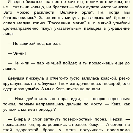
И ведь обижаться на нее не хочется, понимая причины, но
не... снять ни кольцо, ни браслет — оба амулета чисто женские.
Зато можно расплести "Величие орла". Гм, когда мы
благословились? За четверть минуты разглядываний Доков я
сплел малую копию "Рассеяния магии" и с мягкой улыбкой
целенаправленно ткнул указательным пальцем в украшение
лица:
— Не задирай нос, капрал.
— Эй-ей!
— Не кипи — пар из ушей пойдет, и ты промокнешь еще до
ливня.
Девушка пискнула и отчего-то густо залилась краской, резко
крутанувшись на каблучках. Гном загадочно повел носярой, еле
сдерживая улыбку. А мы с Кевэ ничего не поняли.
— Нам действительно пора идти, — говорю серьезным
тоном, первым направившись дальше по мосту. — Кевэ, как
успехи с магией природы?
— Вчера я смог затянуть поверхностный порез, Неджи, —
похвастался он, пристроившись с правого боку. — А сегодня в
этой здоровской броне у меня получилось приемлемо