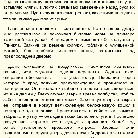
Подхватываю пару парализованных верзил и втаскиваю внутрь,
вставляю кляпы, в локтях связываю заведенные назад руки их
же ремнями. Пусть служанка сама решает, как с ними поступить
— она первая должна очнуться.
Главная моя проблема — собачий нюх. Но не зря же Джару
мне рассказывал и показывал бытовые чары на примере
туалетной статуэтки? И недаром я выменял обе статуэтки у
Глинкла. Заткнув за ремень фигурку гоблина с улучшенной
магией, без проблем миновал посты, затаившись над
предпоследней дверью.
Долго ожидание не продлилось. Наемников хватились
раньше, чем служанка подняла переполох. Однако тихая
операция обломилась — не учел кольцо Посланий, через
которое Андрод получил предупреждение о проникновении
посторонних. Он выбежал из кабинета и попытался запереться,
но я не дал ему. Резко открыл дверь и врезал полбу так, чтоб он
забыл последние мгновения жизни. Захлопнув дверь и закрыв
ее, отправил в нокаут великолепную белоснежную кошку в
полтора ярда в холке. Провозившись с сейфовым замком,
забрал статуэтку — она одна такая была, не спутать. Поспешно
раздевшись, спрятал все в сундук и применил "Хенге" под
ранее утопленного кровавого матроса. Взорвав почти
выломанную снаружи дверь, дерзко взял Андрода в заложники