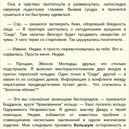
Она в чувствах притопнула и развернулась, напоследок
сверкнув льдистыми глазами. Вызвав сундук, я принялся
сушиться и по-быстрому одеваться.
— Сэр, — решился заговорить Кевэ, оборовший бледность
лица. — В трактире шептались о сегодняшнем аукционе в
"Сиди". Там капитан Венгаул будет продавать лекарство от
чумы. У него терки со старпомом. Так шушукались посетители...
— Извини, Неджи, я просто переволновалась за тебя. Вот и...
сорвалась. Прости меня, Неджи.
— Прощаю, Эйноли. Молодцы, друзья, что столько
подслушали. Я выяснил месторасположение двух входов в
притон пиратской гильдии. Один точно в "Сиди", другой — в
каком-то из соседних домов. Информация о конфликте между
пиратскими предводителями путает дело... Что случилось в
"Золотом яблоке"?
— Это мы
случайные
зачинщики беспорядков, — признался
Боддинок, крутя "бракованное" кольцо. — Хаос посеяло кольцо
Одержимого Незримостью. Я думал, мастер Джару с твоей
помощью, Неджи, избавится от известных проблем с
совмещением нескольких заклинаний в одном магическом
изделии. Мне следовало проявить
большую
осторожность и