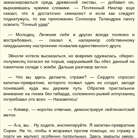
замаскироваться средь древесной листвы, — добавил он,
выразившись чужими словами. — Почтенный Ниатар еще
сказал, что я достаточно смекалист и если как следует
поднатужусь, то как прихожанин Солонора Теландриа смогу
освоить "Точный удар".
— Молодец. Лечение себя и других всегда полезно и
востребовано, — сказал я, наперекор собственному
никудышному настроению похвалив единственного друга.
Эйноли хотела высказаться, но вовремя одумалась, оберег-
полумесяц погасил ее порыв, нарушивший бы обет, данный на
памятном складе с зомби. Дальше разговор заглох.
— Что вы здесь делаете, стражи? — Сердито спросил
капитан-привратник, которого позвал один из солдат, загодя
понявший, куда мы держим путь. Обратив пристальное
внимание на гнома без табарда, соломенно-рыжий иллусканец
потребовал ото всех: — Назовитесь!
— Клевер, — коротко отвечаю, демонстрируя лейтенантский
жетон.
— А-а, вы... Ну ходите, инспектируйте. Я капитан-привратник
Сорин. Не то, чтобы я возражал против помощи, но стражу в
порту не жалуют, особенно патрульных. Здесь закрыты
звери
,