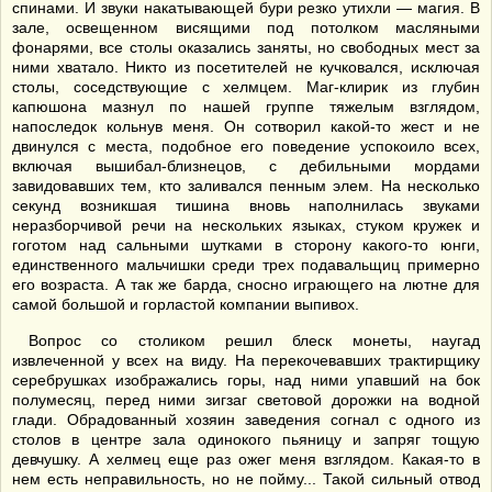
спинами. И звуки накатывающей бури резко утихли — магия. В
зале, освещенном висящими под потолком масляными
фонарями, все столы оказались заняты, но свободных мест за
ними хватало. Никто из посетителей не кучковался, исключая
столы, соседствующие с хелмцем. Маг-клирик из глубин
капюшона мазнул по нашей группе тяжелым взглядом,
напоследок кольнув меня. Он сотворил какой-то жест и не
двинулся с места, подобное его поведение успокоило всех,
включая вышибал-близнецов, с дебильными мордами
завидовавших тем, кто заливался пенным элем. На несколько
секунд возникшая тишина вновь наполнилась звуками
неразборчивой речи на нескольких языках, стуком кружек и
гоготом над сальными шутками в сторону какого-то юнги,
единственного мальчишки среди трех подавальщиц примерно
его возраста. А так же барда, сносно играющего на лютне для
самой большой и горластой компании выпивох.
Вопрос со столиком решил блеск монеты, наугад
извлеченной у всех на виду. На перекочевавших трактирщику
серебрушках изображались горы, над ними упавший на бок
полумесяц, перед ними зигзаг световой дорожки на водной
глади. Обрадованный хозяин заведения согнал с одного из
столов в центре зала одинокого пьяницу и запряг тощую
девчушку. А хелмец еще раз ожег меня взглядом. Какая-то в
нем есть неправильность, но не пойму... Такой сильный отвод