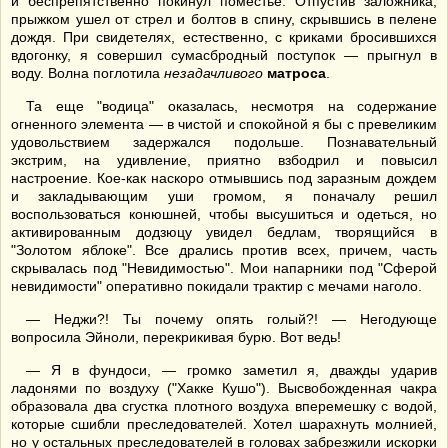
и беспрепятственно покинул поместье. Отпустив заложника,
прыжком ушел от стрел и болтов в спину, скрывшись в пелене
дождя. При свидетелях, естественно, с криками бросившихся
вдогонку, я совершил сумасбродный поступок — прыгнул в
воду. Волна поглотила
незадачливого
матроса
.
Та еще "водица" оказалась, несмотря на содержание
огненного элемента — в чистой и спокойной я бы с превеликим
удовольствием задержался подольше. Познавательный
экстрим, на удивление, приятно взбодрил и повысил
настроение. Кое-как наскоро отмывшись под заразным дождем
и закладывающим уши громом, я поначалу решил
воспользоваться конюшней, чтобы высушиться и одеться, но
активированным додзюцу увидел бедлам, творящийся в
"Золотом яблоке". Все дрались против всех, причем, часть
скрывалась под "Невидимостью". Мои напарники под "Сферой
невидимости" оперативно покидали трактир с мечами наголо.
— Неджи?! Ты почему опять голый?! — Негодующе
вопросила Эйноли, перекрикивая бурю. Вот ведь!
— Я в фундоси, — громко заметил я, дважды ударив
ладонями по воздуху ("Хакке Кушо"). Высвобожденная чакра
образовала два сгустка плотного воздуха вперемешку с водой,
которые сшибли преследователей. Хотел шарахнуть молнией,
но у остальных преследователей в головах забрезжили искорки