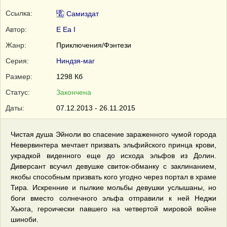
Ссылка:
Самиздат
Автор:
E Ea I
Жанр:
Приключения/Фэнтези
Серия:
Ниндзя-маг
Размер:
1298 Кб
Статус:
Закончена
Даты:
07.12.2013 - 26.11.2015
Чистая душа Эйноли во спасение зараженного чумой города
Невервинтера мечтает призвать эльфийского принца крови,
украдкой виденного еще до исхода эльфов из Долин.
Диверсант всучил девушке свиток-обманку с заклинанием,
якобы способным призвать кого угодно через портал в храме
Тира. Искренние и пылкие мольбы девушки услышаны, но
боги вместо солнечного эльфа отправили к ней Неджи
Хьюга, героически павшего на четвертой мировой войне
шиноби.