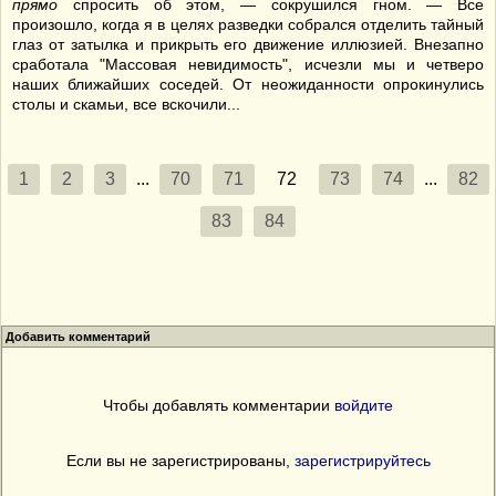
прямо
спросить об этом, — сокрушился гном. — Все
произошло, когда я в целях разведки собрался отделить тайный
глаз от затылка и прикрыть его движение иллюзией. Внезапно
сработала "Массовая невидимость", исчезли мы и четверо
наших ближайших соседей. От неожиданности опрокинулись
столы и скамьи, все вскочили...
1
2
3
...
70
71
72
73
74
...
82
83
84
Добавить комментарий
Чтобы добавлять комментарии
войдите
Если вы не зарегистрированы,
зарегистрируйтесь