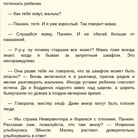
потискать ребенка.
— Как тебя зовут, малыш?
— Панкин, тетя. И я уже взрослый. Так говорит мама.
— Слушайся маму, Панкин. И не сбегай больше от
наказаний.
— У-у-у, ну почему старшие все знают? Мама тоже всегда
знает, когда я бываю за запретным шкафом. Это
несправедливо.
— Она разве тебе не говорила, что за шкафом может быть
опасно? — Вновь включился я в разговор, присев рядом и
желая разговорить мальчика. Иногда устами ребенка глаголет
истина. Да и Боддинок надолго завис над шаром, а шарить
бьякуганом по домам в поздне-вечернее время...
— Говорила, мистер эльф. Даже внизу могут быть плохие
люди.
— Мы стража Невервинтера и боремся с плохими, Панкин.
Расскажи нам, пожалуйста, кто там внизу? — Искренне
улыбнулась Эйноли. Малец растаял, доверительно
улыбнувшись в ответ: