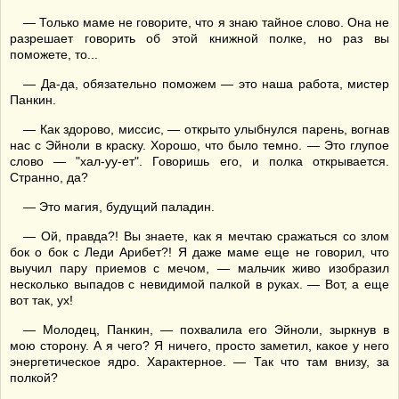
— Только маме не говорите, что я знаю тайное слово. Она не
разрешает говорить об этой книжной полке, но раз вы
поможете, то...
— Да-да, обязательно поможем — это наша работа, мистер
Панкин.
— Как здорово, миссис, — открыто улыбнулся парень, вогнав
нас с Эйноли в краску. Хорошо, что было темно. — Это глупое
слово — "хал-уу-ет". Говоришь его, и полка открывается.
Странно, да?
— Это магия, будущий паладин.
— Ой, правда?! Вы знаете, как я мечтаю сражаться со злом
бок о бок с Леди Арибет?! Я даже маме еще не говорил, что
выучил пару приемов с мечом, — мальчик живо изобразил
несколько выпадов с невидимой палкой в руках. — Вот, а еще
вот так, ух!
— Молодец, Панкин, — похвалила его Эйноли, зыркнув в
мою сторону. А я чего? Я ничего, просто заметил, какое у него
энергетическое ядро. Характерное. — Так что там внизу, за
полкой?