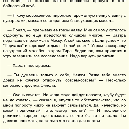
вспомнив, во сколько злотых обошелся пропуск в этот
бойцовский клуб.
— Я хочу мороженное, пирожное, ароматную пенную ванну с
пузырьками, массаж со втиранием благоухающих масел...
— Понял, — прерываю ее грезы наяву. Мне самому хотелось
отдохнуть, но еще предстояло слишком многое. — Завтра
пораньше отправимся в Маску. А сейчас склеп. Если успеем, то
"Перчатка" и короткий отдых в "Голой доске". Утром спозаранку
на утренний молебен в храм Тира. Боддинок, вам придется к
утру завершить все исследования. Надо вернуть реликвии.
— Хаос, я постараюсь.
— Ты думаешь только о себе, Неджи. Разве тебе вместо
драки не хочется отдохнуть, совсем-совсем? — Несколько
капризно спросила Эйноли.
— Очень хочется. Но когда сюда дойдут новости, клубу будет
не до схваток, — сказал я, упустив то обстоятельство, что со
мной попросту никто не захочет связываться. Да, нечестно, но
какой подпольный тотализатор честен? — И последнюю
реликвию тирцев надо отыскать во что бы то ни стало. Ты
должна понимать, насколько это важно для церкви.