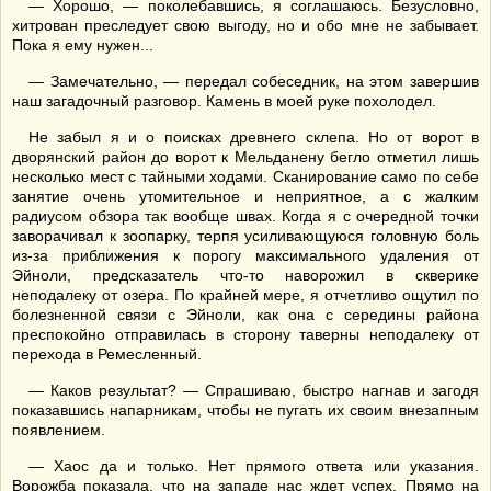
— Хорошо, — поколебавшись, я соглашаюсь. Безусловно,
хитрован преследует свою выгоду, но и обо мне не забывает.
Пока я ему нужен...
— Замечательно, — передал собеседник, на этом завершив
наш загадочный разговор. Камень в моей руке похолодел.
Не забыл я и о поисках древнего склепа. Но от ворот в
дворянский район до ворот к Мельданену бегло отметил лишь
несколько мест с тайными ходами. Сканирование само по себе
занятие очень утомительное и неприятное, а с жалким
радиусом обзора так вообще швах. Когда я с очередной точки
заворачивал к зоопарку, терпя усиливающуюся головную боль
из-за приближения к порогу максимального удаления от
Эйноли, предсказатель что-то наворожил в скверике
неподалеку от озера. По крайней мере, я отчетливо ощутил по
болезненной связи с Эйноли, как она с середины района
преспокойно отправилась в сторону таверны неподалеку от
перехода в Ремесленный.
— Каков результат? — Спрашиваю, быстро нагнав и загодя
показавшись напарникам, чтобы не пугать их своим внезапным
появлением.
— Хаос да и только. Нет прямого ответа или указания.
Ворожба показала, что на западе нас ждет успех. Прямо на