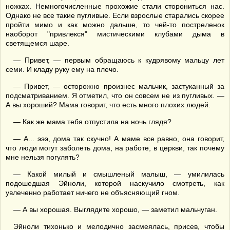
ножках. Немногочисленные прохожие стали сторониться нас.
Однако не все такие пугливые. Если взрослые старались скорее
пройти мимо и как можно дальше, то чей-то постреленок
наоборот "привлекся" мистическими клубами дыма в
светящемся шаре.
— Привет, — первым обращаюсь к кудрявому мальцу лет
семи. И кладу руку ему на плечо.
— Привет, — осторожно произнес мальчик, застуканный за
подсматриванием. Я отметил, что он совсем не из пугливых. —
А вы хороший? Мама говорит, что есть много плохих людей.
— Как же мама тебя отпустила на ночь глядя?
— А... эээ, дома так скучно! А маме все равно, она говорит,
что люди могут заболеть дома, на работе, в церкви, так почему
мне нельзя погулять?
— Какой милый и смышленый малыш, — умилилась
подошедшая Эйноли, которой наскучило смотреть, как
увлеченно работает ничего не объясняющий гном.
— А вы хорошая. Выглядите хорошо, — заметил мальчуган.
Эйноли тихонько и мелодично засмеялась, присев, чтобы