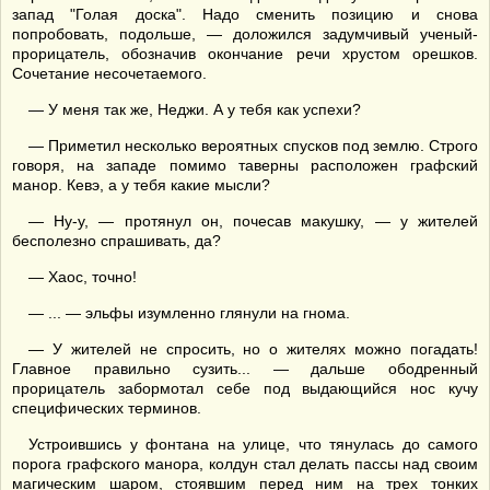
запад "Голая доска". Надо сменить позицию и снова
попробовать, подольше, — доложился задумчивый ученый-
прорицатель, обозначив окончание речи хрустом орешков.
Сочетание несочетаемого.
— У меня так же, Неджи. А у тебя как успехи?
— Приметил несколько вероятных спусков под землю. Строго
говоря, на западе помимо таверны расположен графский
манор. Кевэ, а у тебя какие мысли?
— Ну-у, — протянул он, почесав макушку, — у жителей
бесполезно спрашивать, да?
— Хаос, точно!
— ... — эльфы изумленно глянули на гнома.
— У жителей не спросить, но о жителях можно погадать!
Главное правильно сузить... — дальше ободренный
прорицатель забормотал себе под выдающийся нос кучу
специфических терминов.
Устроившись у фонтана на улице, что тянулась до самого
порога графского манора, колдун стал делать пассы над своим
магическим шаром, стоявшим перед ним на трех тонких