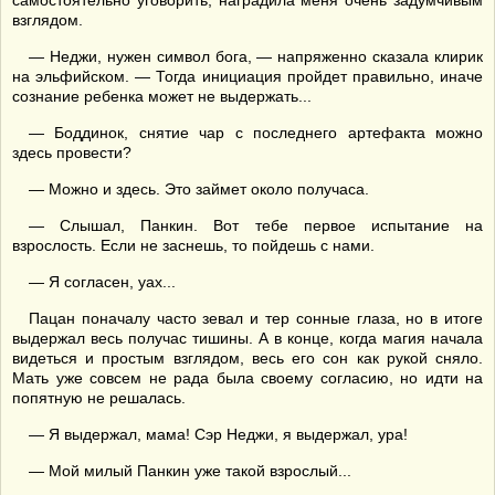
самостоятельно уговорить, наградила меня очень задумчивым
взглядом.
— Неджи, нужен символ бога, — напряженно сказала клирик
на эльфийском. — Тогда инициация пройдет правильно, иначе
сознание ребенка может не выдержать...
— Боддинок, снятие чар с последнего артефакта можно
здесь провести?
— Можно и здесь. Это займет около получаса.
— Слышал, Панкин. Вот тебе первое испытание на
взрослость. Если не заснешь, то пойдешь с нами.
— Я согласен, уах...
Пацан поначалу часто зевал и тер сонные глаза, но в итоге
выдержал весь получас тишины. А в конце, когда магия начала
видеться и простым взглядом, весь его сон как рукой сняло.
Мать уже совсем не рада была своему согласию, но идти на
попятную не решалась.
— Я выдержал, мама! Сэр Неджи, я выдержал, ура!
— Мой милый Панкин уже такой взрослый...