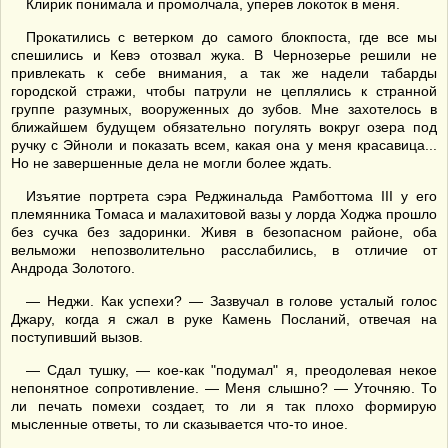
Клирик понимала и промолчала, уперев локоток в меня.
Прокатились с ветерком до самого блокпоста, где все мы
спешились и Кевэ отозвал жука. В Чернозерье решили не
привлекать к себе внимания, а так же надели табарды
городской стражи, чтобы патрули не цеплялись к странной
группе разумных, вооруженных до зубов. Мне захотелось в
ближайшем будущем обязательно погулять вокруг озера под
ручку с Эйноли и показать всем, какая она у меня красавица...
Но не завершенные дела не могли более ждать.
Изъятие портрета сэра Реджинальда Рамботтома III у его
племянника Томаса и малахитовой вазы у лорда Ходжа прошло
без сучка без задоринки. Живя в безопасном районе, оба
вельможи непозволительно расслабились, в отличие от
Андрода Золотого.
— Неджи. Как успехи? — Зазвучал в голове усталый голос
Джару, когда я сжал в руке Камень Посланий, отвечая на
поступивший вызов.
— Сдал тушку, — кое-как "подумал" я, преодолевая некое
непонятное сопротивление. — Меня слышно? — Уточняю. То
ли печать помехи создает, то ли я так плохо формирую
мысленные ответы, то ли сказывается что-то иное.