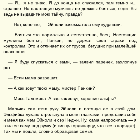
— Я... я не знаю. Я до конца не спускался, там темно и...
страшно. Но настоящие мужчины не должны бояться, леди. Вы
ведь не выдадите мою тайну, правда?
— Нет, конечно, — Эйноли взлохматила ему кудряшки.
— Бояться это нормально и естественно, боец. Настоящие
мужчины боятся, Панкин, но держат свои страхи под
контролем. Это и отличает их от трусов, бегущих при малейшей
опасности.
— Я буду спускаться с вами, — заявил паренек, захлопнув
рот.
— Если мама разрешит.
— А как зовут твою маму, мистер Панкин?
— Мисс Тальмина. А вас как зовут, хорошие эльфы?
Мальчик сам взял руку Эйноли и потянул ее в свой дом.
Эльфийка лукаво стрельнула в меня глазками, представив себя
и меня как мэм Эйноли и сэр Неджи. Ну, сама напросилась — я
взял ее саму под ручку (и кивнул ординарцу, что все в порядке).
Так мы и пошли, словно образцовая семья.