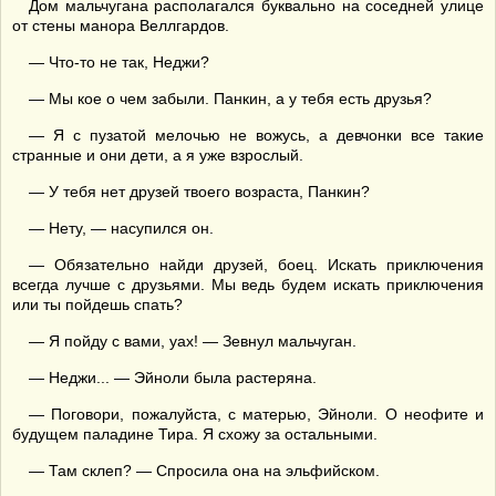
Дом мальчугана располагался буквально на соседней улице
от стены манора Веллгардов.
— Что-то не так, Неджи?
— Мы кое о чем забыли. Панкин, а у тебя есть друзья?
— Я с пузатой мелочью не вожусь, а девчонки все такие
странные и они дети, а я уже взрослый.
— У тебя нет друзей твоего возраста, Панкин?
— Нету, — насупился он.
— Обязательно найди друзей, боец. Искать приключения
всегда лучше с друзьями. Мы ведь будем искать приключения
или ты пойдешь спать?
— Я пойду с вами, уах! — Зевнул мальчуган.
— Неджи... — Эйноли была растеряна.
— Поговори, пожалуйста, с матерью, Эйноли. О неофите и
будущем паладине Тира. Я схожу за остальными.
— Там склеп? — Спросила она на эльфийском.