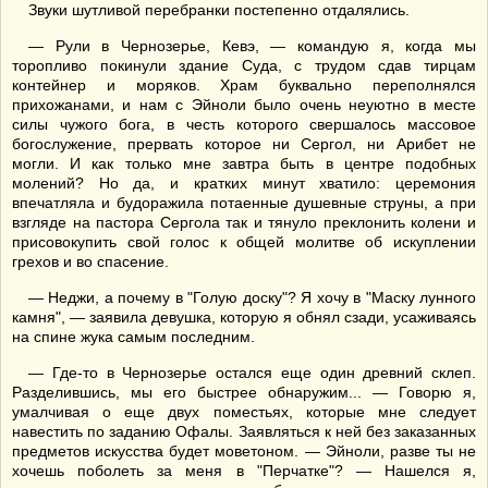
Звуки шутливой перебранки постепенно отдалялись.
— Рули в Чернозерье, Кевэ, — командую я, когда мы
торопливо покинули здание Суда, с трудом сдав тирцам
контейнер и моряков. Храм буквально переполнялся
прихожанами, и нам с Эйноли было очень неуютно в месте
силы чужого бога, в честь которого свершалось массовое
богослужение, прервать которое ни Сергол, ни Арибет не
могли. И как только мне завтра быть в центре подобных
молений? Но да, и кратких минут хватило: церемония
впечатляла и будоражила потаенные душевные струны, а при
взгляде на пастора Сергола так и тянуло преклонить колени и
присовокупить свой голос к общей молитве об искуплении
грехов и во спасение.
— Неджи, а почему в "Голую доску"? Я хочу в "Маску лунного
камня", — заявила девушка, которую я обнял сзади, усаживаясь
на спине жука самым последним.
— Где-то в Чернозерье остался еще один древний склеп.
Разделившись, мы его быстрее обнаружим... — Говорю я,
умалчивая о еще двух поместьях, которые мне следует
навестить по заданию Офалы. Заявляться к ней без заказанных
предметов искусства будет моветоном. — Эйноли, разве ты не
хочешь поболеть за меня в "Перчатке"? — Нашелся я,