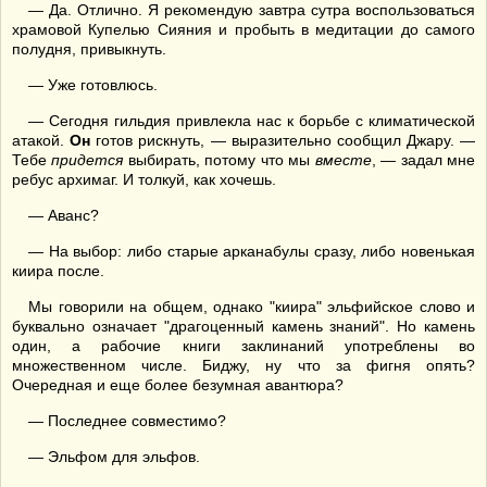
— Да. Отлично. Я рекомендую завтра сутра воспользоваться
храмовой Купелью Сияния и пробыть в медитации до самого
полудня, привыкнуть.
— Уже готовлюсь.
— Сегодня гильдия привлекла нас к борьбе с климатической
атакой.
Он
готов рискнуть, — выразительно сообщил Джару. —
Тебе
придется
выбирать, потому что мы
вместе
, — задал мне
ребус архимаг. И толкуй, как хочешь.
— Аванс?
— На выбор: либо старые арканабулы сразу, либо новенькая
киира после.
Мы говорили на общем, однако "киира" эльфийское слово и
буквально означает "драгоценный камень знаний". Но камень
один, а рабочие книги заклинаний употреблены во
множественном числе. Биджу, ну что за фигня опять?
Очередная и еще более безумная авантюра?
— Последнее совместимо?
— Эльфом для эльфов.