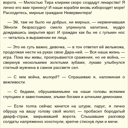
ворота. — Милостью Тира клирики скоро создадут лекарство! Я
лично его вам принесу! И наши корабли вновь избороздят море!
Расходитесь, мирные граждане Невервинтера!
— Эй, там не было ни добрых, ни мирных, — нервничавшая
Эйноли безрассудно смело упрекнула капитана, мудро
дождавшись закрытия врат. И граждан как бы не с гулькин нос
— читалось в выражении ее лица.
— Это не суть важно, девочка, — в тон ответил ей вельможа,
продолжая нести на руках свою Дара-ней. — Вся наша жизнь —
игра. Пока мы живы, проигрываются сражения, но не война, —
сверкнув несколькими золотыми зубами, лукаво улыбнулся
статный мужчина в самом рассвете сил.
— С кем война,
милорд
? — Спрашиваю я, напоминая о
вежливости.
— С бедами, обрушиваемыми на наши головы всякими
глупцами и завистниками, злыми богами и алчными демонами.
— Если толпа сейчас кинется на штурм,
парус
, я лично
обрушу на вашу голову свой молот, — пробасил бородатый
дварф-страж, закрывавший ворота. Слышавшие разговор
солдаты напряженно хохотнули, крепче стиснув луки и мечи.