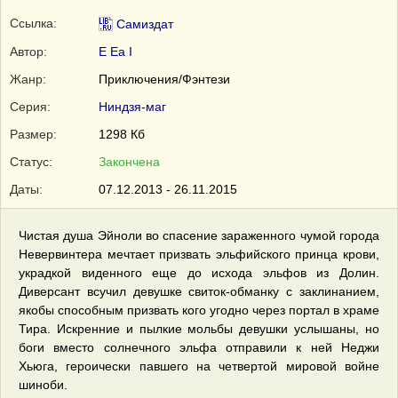
Ссылка:
Самиздат
Автор:
E Ea I
Жанр:
Приключения/Фэнтези
Серия:
Ниндзя-маг
Размер:
1298 Кб
Статус:
Закончена
Даты:
07.12.2013 - 26.11.2015
Чистая душа Эйноли во спасение зараженного чумой города
Невервинтера мечтает призвать эльфийского принца крови,
украдкой виденного еще до исхода эльфов из Долин.
Диверсант всучил девушке свиток-обманку с заклинанием,
якобы способным призвать кого угодно через портал в храме
Тира. Искренние и пылкие мольбы девушки услышаны, но
боги вместо солнечного эльфа отправили к ней Неджи
Хьюга, героически павшего на четвертой мировой войне
шиноби.