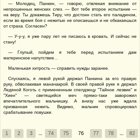
— Молодец, Панкин, — говорю, отвлекая внимание от
непрошенных женских слез. — Вот тебе второе испытание —
на веру. Ты докажешь Тиру, что достоин стать его паладином,
если во время боя с нежитью не описаешься и не обкакаешься
от страха. Согласен?
— У-у-у, я уже пару лет не писаюсь в кровать. И сейчас не
стану!
— Глупый, пойдем я тебе перед испытанием дам
материнское напутствие...
Маленькая хитрость — справить нужды заранее.
Спускаясь, я левой рукой держал Панкина за его правую
руку, обволакивая маначакрой. В своей правой руке я держал
Ледяной Коготь с примененным спелдзюцу "Тайное лезвие" и
"Хиен" — светящийся меч прямо-таки заворожил
впечатлительного мальчишку. А внизу нас уже ждала
призванная нежить. Видимо, мальчик спровоцировал
срабатывание ловушки.
1
2
3
...
74
75
76
77
78
...
82