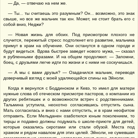
— Да, — отвечаю на нем же.
— Ты... ты считаешь это разумным? Он... возможно, это знак
свыше, но все же мальчик так юн. Может, не стоит брать его с
собой вниз, Неджи?
— Новая жизнь для обоих. Под присмотром плохого не
случится, пережитый стресс подтолкнет его развитие, мальчика
примут в храм на обучение. Они останутся в одном городе и
будут видеться. Вдова быстрее заведет нового мужа, — сказал
я рубленными фразами. И на общем продолжил: — Запомни,
боец, с друзьями легче идти по жизни и c ними не соскучишься.
— А мы с вами друзья? — Озадачился мальчик, переводя
доверчивый взгляд с моей удаляющейся спины на Эйноли.
Когда я вернулся с Боддиноком и Кевэ, то имел для матери
нужные слова об отеческом присмотре пасторов, о компании из
других ребятишек и о возможности встреч с родственниками.
Тальмина уступила, неохотно согласившись отпустить сына.
Мать согласилась и вниз с нами отпустить, и в храм неофитом
отправить. Если Мельданен озаботился юным поколением, то
тирцы и подавно должны подумать о школе-приюте для детей,
которые оказались сиротами или стали обузой. Места под
храмом и рядом навалом для этих целей. Эйноли, не сумевшая