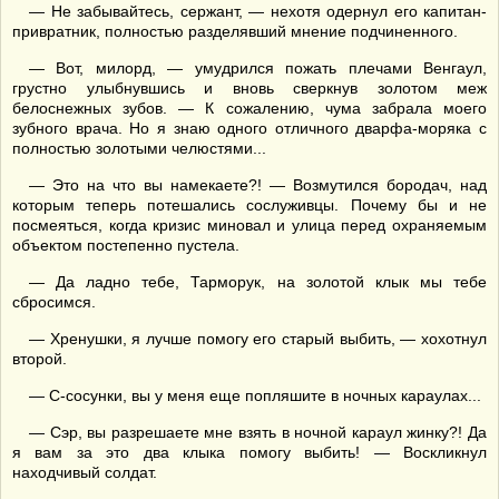
— Не забывайтесь, сержант, — нехотя одернул его капитан-
привратник, полностью разделявший мнение подчиненного.
— Вот, милорд, — умудрился пожать плечами Венгаул,
грустно улыбнувшись и вновь сверкнув золотом меж
белоснежных зубов. — К сожалению, чума забрала моего
зубного врача. Но я знаю одного отличного дварфа-моряка с
полностью золотыми челюстями...
— Это на что вы намекаете?! — Возмутился бородач, над
которым теперь потешались сослуживцы. Почему бы и не
посмеяться, когда кризис миновал и улица перед охраняемым
объектом постепенно пустела.
— Да ладно тебе, Тарморук, на золотой клык мы тебе
сбросимся.
— Хренушки, я лучше помогу его старый выбить, — хохотнул
второй.
— С-сосунки, вы у меня еще попляшите в ночных караулах...
— Сэр, вы разрешаете мне взять в ночной караул жинку?! Да
я вам за это два клыка помогу выбить! — Воскликнул
находчивый солдат.