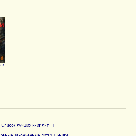
 3.
Список лучших книг литРПГ
очные законченные литРПГ книги