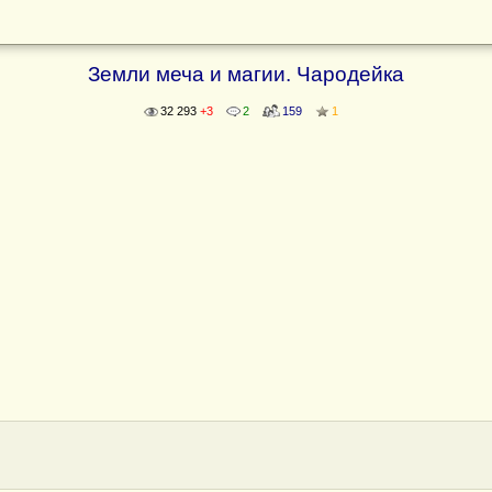
Земли меча и магии. Чародейка
32 293
+3
2
159
1