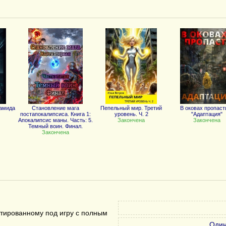
амида
Становление мага
Пепельный мир. Третий
В оковах пропасти
постапокалипсиса. Книга 1:
уровень. Ч. 2
"Адаптация"
Апокалипсис маны. Часть: 5.
Закончена
Закончена
Темный воин. Финал.
Закончена
птированному под игру с полным
Один