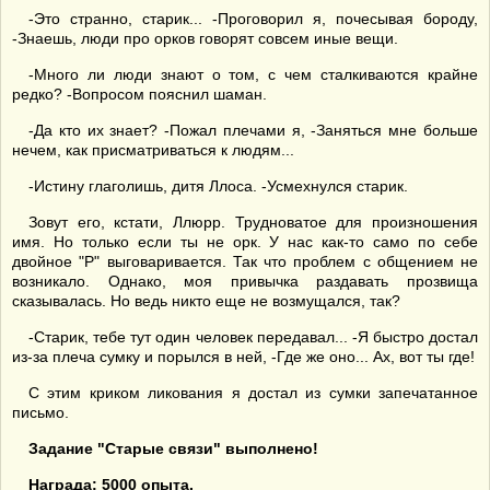
-Это странно, старик... -Проговорил я, почесывая бороду,
-Знаешь, люди про орков говорят совсем иные вещи.
-Много ли люди знают о том, с чем сталкиваются крайне
редко? -Вопросом пояснил шаман.
-Да кто их знает? -Пожал плечами я, -Заняться мне больше
нечем, как присматриваться к людям...
-Истину глаголишь, дитя Ллоса. -Усмехнулся старик.
Зовут его, кстати, Ллюрр. Трудноватое для произношения
имя. Но только если ты не орк. У нас как-то само по себе
двойное "Р" выговаривается. Так что проблем с общением не
возникало. Однако, моя привычка раздавать прозвища
сказывалась. Но ведь никто еще не возмущался, так?
-Старик, тебе тут один человек передавал... -Я быстро достал
из-за плеча сумку и порылся в ней, -Где же оно... Ах, вот ты где!
С этим криком ликования я достал из сумки запечатанное
письмо.
Задание "Старые связи" выполнено!
Награда: 5000 опыта.