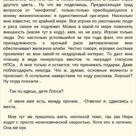
другого цвета... Ну что же поделаешь. Предвосхищая град
вопросов от "неофитов", только-только приобщающихся к
моему жизнеописанию: я единственный орк-игрок. Насколько
мне известно, по крайней мере. Все игроки по умолчанию люди
и раса смене не подлежит. Можно в какой-то мере поменять
внешность (магия тут в ходу), имя, но не расу. Игроки только
люди. Это настолько устоявшийся за три года факт, что моя
принадлежность к орочьей расе автоматически мне
обеспечивает железное алиби. Честно говоря, игровая система
проявляет ко мне какой-то нездоровый интерес. То даст мне
плюшку в виде генератора квестов, то наградит статусом
НПСа... А мне только и остается, что принимать подарки. Даже
поблагодарить некогда. Что ж, думаю, основные моменты я
прояснил. А остальное наверстаем по ходу рассказа. Хорошо?
Ну тогда поехали...
-Так ты идешь, дитя Ллоса?
-У меня имя есть, между прочим... -Ответил я, сдвигаясь с
места.
Мне тут же пришлось взять неплохой темп, так как Нира
ходит с просто нечеловеческой скоростью. Хотя это и логично.
Она же орк.