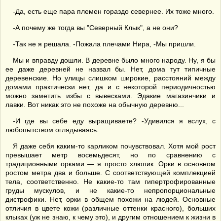
-Да, есть еще пара племен гораздо севернее. Их тоже много.
-А почему же тогда вы "Северный Клык", а не они?
-Так не я решала. -Пожала плечами Нира, -Мы пришли.
Мы и вправду дошли. В деревне было много народу. Ну, я бы
ее даже деревней не назвал бы. Нет, дома тут типичные
деревенские. Но улицы слишком широкие, расстояний между
домами практически нет, да и с некоторой периодичностью
можно заметить избы с вывесками. Эдакие магазинчики и
лавки. Вот никак это не похоже на обычную деревню...
-И где вы себе еду выращиваете? -Удивился я вслух, с
любопытством оглядываясь.
Я даже себя каким-то карликом почувствовал. Хотя мой рост
превышает метр восемьдесят, но по сравнению с
традиционными орками — я просто хлюпик. Орки в основном
ростом метра два и больше. С соответствующей комплекцией
тела, соответственно. Не какие-то там гипертрофированные
груды мускулов, и не какие-то непропорциональные
дистрофики. Нет, орки в общем похожи на людей. Основные
отличия в цвете кожи (различные оттенки красного), больших
клыках (уж не знаю, к чему это), и другим отношением к жизни в