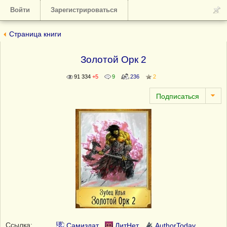
Войти
Зарегистрироваться
Страница книги
Золотой Орк 2
91 334
+5
9
236
2
Ссылка:
Самиздат
ЛитНет
AuthorToday