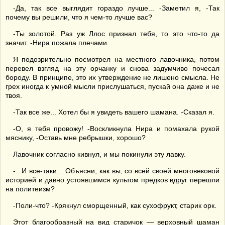
-Да, так все выглядит гораздо лучше... -Заметил я, -Так
почему вы решили, что я чем-то лучше вас?
-Ты золотой. Раз уж Ллос признал тебя, то это что-то да
значит. -Нира пожала плечами.
Я подозрительно посмотрел на местного лавочника, потом
перевел взгляд на эту орчанку и снова задумчиво почесал
бороду. В принципе, это их утверждение не лишено смысла. Не
грех иногда к умной мысли прислушаться, пускай она даже и не
твоя.
-Так все же... Хотел бы я увидеть вашего шамана. -Сказал я.
-О, я тебя провожу! -Воскликнула Нира и помахала рукой
мяснику, -Оставь мне ребрышки, хорошо?
Лавочник согласно кивнул, и мы покинули эту лавку.
-...И все-таки... Объясни, как вы, со всей своей многовековой
историей и давно устоявшимся культом предков вдруг перешли
на политеизм?
-Поли-что? -Крякнул сморщенный, как сухофрукт, старик орк.
Этот благообразный на вид старичок — верховный шаман