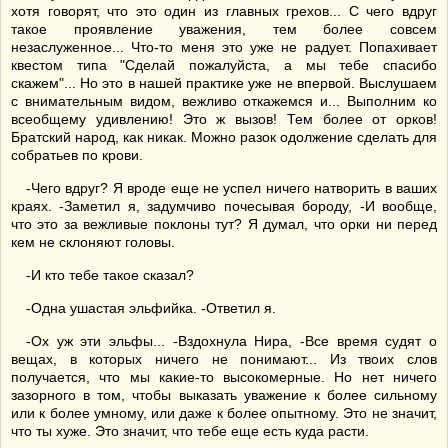
хотя говорят, что это один из главных грехов... С чего вдруг
такое проявление уважения, тем более совсем
незаслуженное... Что-то меня это уже не радует. Попахивает
квестом типа "Сделай пожалуйста, а мы тебе спасибо
скажем"... Но это в нашей практике уже не впервой. Выслушаем
с внимательным видом, вежливо откажемся и... Выполним ко
всеобщему удивлению! Это ж вызов! Тем более от орков!
Братский народ, как никак. Можно разок одолжение сделать для
собратьев по крови.
-Чего вдруг? Я вроде еще не успел ничего натворить в ваших
краях. -Заметил я, задумчиво почесывая бороду, -И вообще,
что это за вежливые поклоны тут? Я думал, что орки ни перед
кем не склоняют головы.
-И кто тебе такое сказал?
-Одна ушастая эльфийка. -Ответил я.
-Ох уж эти эльфы... -Вздохнула Нира, -Все время судят о
вещах, в которых ничего не понимают... Из твоих слов
получается, что мы какие-то высокомерные. Но нет ничего
зазорного в том, чтобы выказать уважение к более сильному
или к более умному, или даже к более опытному. Это не значит,
что ты хуже. Это значит, что тебе еще есть куда расти.