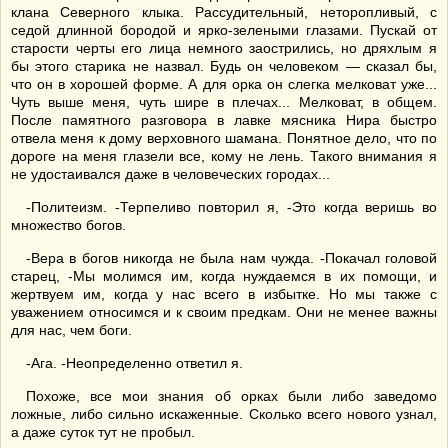
клана Северного клыка. Рассудительный, неторопливый, с
седой длинной бородой и ярко-зелеными глазами. Пускай от
старости черты его лица немного заострились, но дряхлым я
бы этого старика не назвал. Будь он человеком — сказал бы,
что он в хорошей форме. А для орка он слегка мелковат уже...
Чуть выше меня, чуть шире в плечах... Мелковат, в общем.
После памятного разговора в лавке мясника Нира быстро
отвела меня к дому верховного шамана. Понятное дело, что по
дороге на меня глазели все, кому не лень. Такого внимания я
не удостаивался даже в человеческих городах...
-Политеизм. -Терпеливо повторил я, -Это когда веришь во
множество богов.
-Вера в богов никогда не была нам чужда. -Покачал головой
старец, -Мы молимся им, когда нуждаемся в их помощи, и
жертвуем им, когда у нас всего в избытке. Но мы также с
уважением относимся и к своим предкам. Они не менее важны
для нас, чем боги.
-Ага. -Неопределенно ответил я.
Похоже, все мои знания об орках были либо заведомо
ложные, либо сильно искаженные. Сколько всего нового узнал,
а даже суток тут не пробыл.