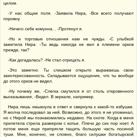
целом.
-У нас общие поля. -Заявила Нира, -Все всего получают
поровну.
-Ничего себе комунна... -Протянул я.
-Но и торговые отношения нам не чужды. -С улыбкой
заметила Нира. -Ты ведь никогда не жил в племени орков
прежде, так?
-Как догадалась? -Не стал отрицать я.
-Это заметно. Ты слишком открыто выражаешь свою
заинтересованность. Складывается ощущение, что ты вообще
до этого орков не видел.
-Ну почему же, -Слегка смутился я от столь откровенного
высказывания, -Видел. В зеркале, например.
Нира лишь хмыкнула в ответ и свернула к какой-то избушке.
Я молча последовал за ней. Возможно, до этого я не упоминал,
но с Нирой мы познакомились недавно. На охоте. Когда в меня
прилетела стрела размером с копье. Плечо до сих пор ноет. А
потом меня еще припрягли тащить большую часть лосиной
туши. Мне, конечно, не сложно, благо силушки богатырской