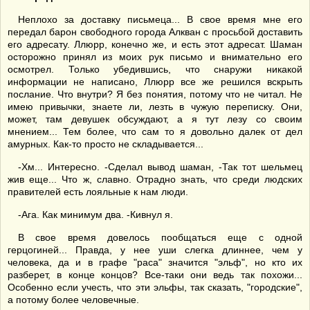
Неплохо за доставку письмеца... В свое время мне его
передал барон свободного города Алкван с просьбой доставить
его адресату. Ллюрр, конечно же, и есть этот адресат. Шаман
осторожно принял из моих рук письмо и внимательно его
осмотрел. Только убедившись, что снаружи никакой
информации не написано, Ллюрр все же решился вскрыть
послание. Что внутри? Я без понятия, потому что не читал. Не
имею привычки, знаете ли, лезть в чужую переписку. Они,
может, там девушек обсуждают, а я тут лезу со своим
мнением... Тем более, что сам то я довольно далек от дел
амурных. Как-то просто не складывается...
-Хм... Интересно. -Сделал вывод шаман, -Так тот шельмец
жив еще... Что ж, славно. Отрадно знать, что среди людских
правителей есть лояльные к нам люди.
-Ага. Как минимум два. -Кивнул я.
В свое время довелось пообщаться еще с одной
герцогиней... Правда, у нее уши слегка длиннее, чем у
человека, да и в графе "раса" значится "эльф", но кто их
разберет, в конце концов? Все-таки они ведь так похожи...
Особенно если учесть, что эти эльфы, так сказать, "городские",
а потому более человечные.