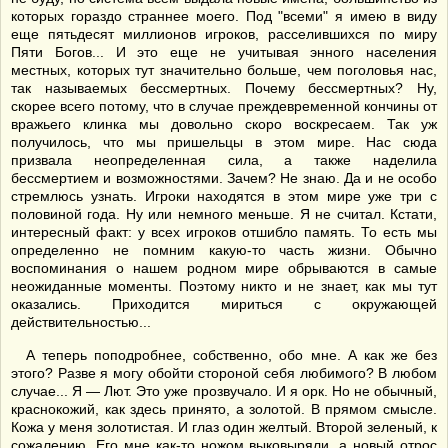
которых гораздо страннее моего. Под "всеми" я имею в виду
еще пятьдесят миллионов игроков, расселившихся по миру
Пяти Богов... И это еще не учитывая энного населения
местных, которых тут значительно больше, чем поголовья нас,
так называемых бессмертных. Почему бессмертных? Ну,
скорее всего потому, что в случае преждевременной кончины от
вражьего клинка мы довольно скоро воскресаем. Так уж
получилось, что мы пришельцы в этом мире. Нас сюда
призвала неопределенная сила, а также наделила
бессмертием и возможностями. Зачем? Не знаю. Да и не особо
стремлюсь узнать. Игроки находятся в этом мире уже три с
половиной года. Ну или немного меньше. Я не считал. Кстати,
интересный факт: у всех игроков отшибло память. То есть мы
определенно не помним какую-то часть жизни. Обычно
воспоминания о нашем родном мире обрываются в самые
неожиданные моменты. Поэтому никто и не знает, как мы тут
оказались. Приходится мириться с окружающей
действительностью...
А теперь поподробнее, собственно, обо мне. А как же без
этого? Разве я могу обойти стороной себя любимого? В любом
случае... Я — Лют. Это уже прозвучало. И я орк. Но не обычный,
краснокожий, как здесь принято, а золотой. В прямом смысле.
Кожа у меня золотистая. И глаз один желтый. Второй зеленый, к
сожалению. Его мне как-то ножом выковыряли, а новый отрос