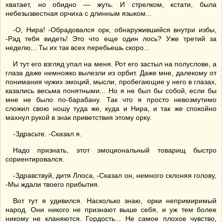
хватает, но обидно — жуть. И стрелком, кстати, была
небезызвестная орчиха с длинным языком...
-О, Нира! -Обрадовался орк, обнаружившийся внутри избы,
-Рад тебя видеть! Это что еще один лось? Уже третий за
неделю... Ты их так всех перебьешь скоро...
И тут его взгляд упал на меня. Рот его застыл на полуслове, а
глаза даже немножко вылезли из орбит. Даже мне, далекому от
понимания чужих эмоций, мысли, пробегающие у него в глазах,
казались весьма понятными... Но я не был бы собой, если бы
мне не было по-барабану. Так что я просто невозмутимо
сложил свою ношу туда же, куда и Нира, и так же спокойно
махнул рукой в знак приветствия этому орку.
-Здрасьте. -Сказал я.
Надо признать, этот эмоциональный товарищ быстро
сориентировался.
-Здравствуй, дитя Ллоса, -Сказал он, немного склоняя голову,
-Мы ждали твоего прибытия.
Вот тут я удивился. Насколько знаю, орки непримиримый
народ. Они никого не признают выше себя, и уж тем более
никому не кланяются. Гордость... Не самое плохое чувство,