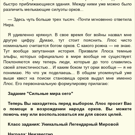
быстро приближающиеся здания. Между ними уже можно было
различить мелькающие силуэты орков...
— Здесь чуть больше трех тысяч. -Почти мгновенно ответила
Нира.
Я удивленно крякнул. В свое время бог войны назвал мне
другую цифру. Думаю, тут стоит пояснить. Ллос чисто
номинально считается богом орков. С какого рожна — не знаю.
Тут вообще запутанная история. Призвали Ллоса темные
эльфы, которых официально в мире вообще не существует.
Поклоняются ему теперь люди, которые до того славились
своей атеистичностью... И каким боком тут орки вообще — я не
понимаю. Но что уж поделаешь... В общем упомянутый уже
выше квест на поиски становища орков выдал мне именно
Ллос. Его первоначальную формулировку прилагаю:
Задание "Сильные мира сего"
Теперь Вы находитесь перед выбором. Ллос просит Вас
о помощи в возрождении народа орков. Вы можете
помочь ему или воспользоваться им для своих целей.
Класс задания: Уникальный Легендарный Мировой
Награда: Неизвестно