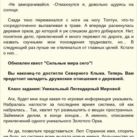
-Не заморачивайся. -Отмахнулся я, довольно щурясь на
солнце.
Сзади тихо переминался с ноги на ногу Топтун, что-то
сосредоточенно вылавливая в траве. А впереди раскинулась
деревня орков, до которой я уж слишком долго добирался. Нет,
понятное дело, приключений я много пережил по дороге, да и
назвать скучными мои похождения трудновато, но... В
следующий раз лучше не отвлекаться от главных целей. Кстати
о них...
Обновлен квест "Сильные мира сего"!
Вы наконец-то достигли Северного Клыка. Теперь Вам
предстоит наладить дружеские отношения с деревней.
Класс задания: Уникальный Легендарный Мировой
Ага, будет мне еще какая-то игровая информация указывать.
Набралась наглости за последнее время система, ой как
набралась... Так, хватит тут размышлять о вещах пространных.
Займемся делом, в конце концов... А именно, описанием
приключений одного уникального Золотого Орка.
Ах да, позвольте представиться: Лют. Странное имя, спорить
не буду, но система всем выдала новые имена, большинство из