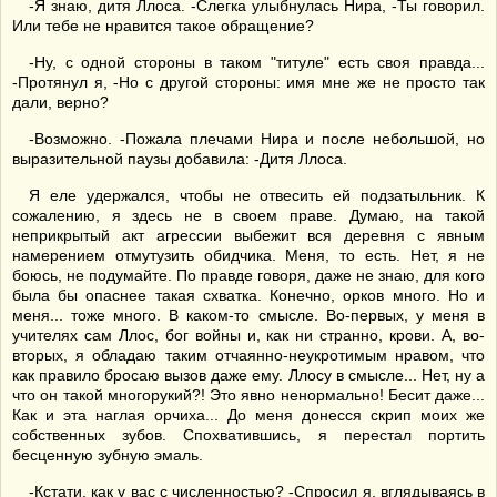
-Я знаю, дитя Ллоса. -Слегка улыбнулась Нира, -Ты говорил.
Или тебе не нравится такое обращение?
-Ну, с одной стороны в таком "титуле" есть своя правда...
-Протянул я, -Но с другой стороны: имя мне же не просто так
дали, верно?
-Возможно. -Пожала плечами Нира и после небольшой, но
выразительной паузы добавила: -Дитя Ллоса.
Я еле удержался, чтобы не отвесить ей подзатыльник. К
сожалению, я здесь не в своем праве. Думаю, на такой
неприкрытый акт агрессии выбежит вся деревня с явным
намерением отмутузить обидчика. Меня, то есть. Нет, я не
боюсь, не подумайте. По правде говоря, даже не знаю, для кого
была бы опаснее такая схватка. Конечно, орков много. Но и
меня... тоже много. В каком-то смысле. Во-первых, у меня в
учителях сам Ллос, бог войны и, как ни странно, крови. А, во-
вторых, я обладаю таким отчаянно-неукротимым нравом, что
как правило бросаю вызов даже ему. Ллосу в смысле... Нет, ну а
что он такой многорукий?! Это явно ненормально! Бесит даже...
Как и эта наглая орчиха... До меня донесся скрип моих же
собственных зубов. Спохватившись, я перестал портить
бесценную зубную эмаль.
-Кстати, как у вас с численностью? -Спросил я, вглядываясь в