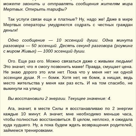
можете звонить и отправлять сообщения жителям мира
Мертвых. Открыть тарифы?
Так услуги связи еще и платные? Ну, надо же! Даже в мире
Мертвых операторы умудряются содрать с честных граждан
деньги!
Одно сообщение — 10 эссенций души. Одна минута
разговора — 50 эссенций. Десять секунд разговора (роуминг
с миром Живых) — 1000 эссенций души.
Ого. Еще раз ого. Можно связаться даже с живыми людьми!
Это значит, что я смогу позвонить маме! Правда, смущает цена.
Не знаю дорого это или нет. Пока что у меня нет ни одной
эссенции души. Я — бомж. Хотя нет, не бомж, а нищая, ведь
место жительства у меня как раз есть. И на том спасибо, не
выкинули на улицу.
Вы восстановили 2 энергии. Текущее значение: 4.
Ага, значит, в месте Силы я восстанавливаю по 2 энергии
каждые 10 минут. А значит, мне необходимо меньше часа,
чтобы полностью восстановиться. В целом, неплохо, я ожидала
куда худшего. Ну, а пока будем ждать возвращения родителей,
займемся тренировками.