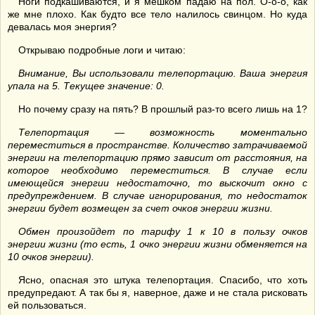
Ноги подкашиваются, и я мешком падаю на пол. О-о-о, как
же мне плохо. Как будто все тело налилось свинцом. Но куда
девалась моя энергия?
Открываю подробные логи и читаю:
Внимание, Вы использовали телепортацию. Ваша энергия
упала на 5. Текущее значение: 0.
Но почему сразу на пять? В прошлый раз-то всего лишь на 1?
Телепортация — возможность моментально
переместиться в пространстве. Количество затрачиваемой
энергии на телепортацию прямо зависит от расстояния, на
которое необходимо переместиться. В случае если
имеющейся энергии недостаточно, то выскочит окно с
предупреждением. В случае игнорирования, то недостаток
энергии будет возмещен за счет очков энергии жизни.
Обмен произойдет по тарифу 1 к 10 в пользу очков
энергии жизни (то есть, 1 очко энергии жизни обменяется на
10 очков энергии).
Ясно, опасная это штука телепортация. Спасибо, что хоть
предупредают. А так бы я, наверное, даже и не стала рисковать
ей пользоваться.