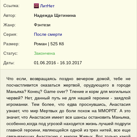
Ссылка:
ЛитНет
Автор:
Надежда Щетинина
Жанр:
Фэнтези
Серия:
После смерти
Размер:
Роман | 525 Кб
Статус:
Закончена
Даты:
01.06.2016 - 16.10.2017
Что если, возвращаясь поздно вечером домой, тебе не
посчастливится оказаться жертвой, орудующего в городе
Маньяка? Конец? Game over? Тление и корм для могильных
червей? Нет, данный путь не для нашей героини - заядлой
игроманки. Тем более, что едва проснувшись, Анастасия
узнает, что мир Мертвых до боли похож на ММОРПГ. А это
значит, что Анастасия имеет все шансы остановить Маньяка,
особенно,когда под угрозой находится жизнь лучшей подруги
главной героини, являющейся одной из трех нитей, все еще
связывающих Анастасию с миром Живых. Вот только какой