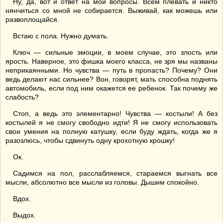
Ну, да, вот и ответ на мои вопросы. Всем плевать и никто
нянчиться со мной не собирается. Выживай, как можешь или
развоплощайся.
Встаю с пола. Нужно думать.
Ключ — сильные эмоции, в моем случае, это злость или
ярость. Наверное, это фишка моего класса, не зря мы названы
неприкаянными. Но чувства — путь в пропасть? Почему? Они
ведь делают нас сильнее? Вон, говорят, мать способна поднять
автомобиль, если под ним окажется ее ребенок. Так почему же
слабость?
Стоп, а ведь это элементарно! Чувства — костыли! А без
костылей я не смогу свободно идти! Я не смогу использовать
свои умения на полную катушку, если буду ждать, когда же я
разозлюсь, чтобы сдвинуть одну крохотную крошку!
Ок.
Садимся на пол, расслабляемся, стараемся выгнать все
мысли, абсолютно все мысли из головы. Дышим спокойно.
Вдох.
Выдох.