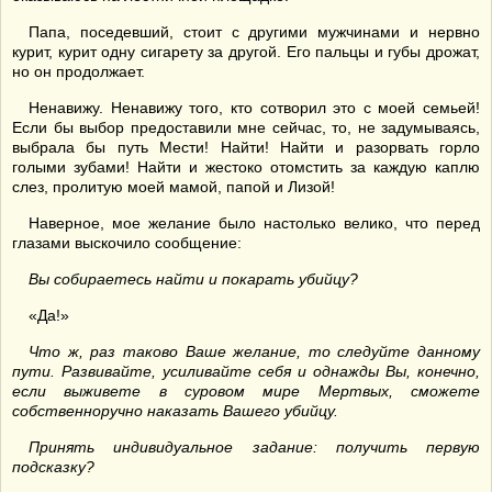
Папа, поседевший, стоит с другими мужчинами и нервно
курит, курит одну сигарету за другой. Его пальцы и губы дрожат,
но он продолжает.
Ненавижу. Ненавижу того, кто сотворил это с моей семьей!
Если бы выбор предоставили мне сейчас, то, не задумываясь,
выбрала бы путь Мести! Найти! Найти и разорвать горло
голыми зубами! Найти и жестоко отомстить за каждую каплю
слез, пролитую моей мамой, папой и Лизой!
Наверное, мое желание было настолько велико, что перед
глазами выскочило сообщение:
Вы собираетесь найти и покарать убийцу?
«Да!»
Что ж, раз таково Ваше желание, то следуйте данному
пути. Развивайте, усиливайте себя и однажды Вы, конечно,
если выживете в суровом мире Мертвых, сможете
собственноручно наказать Вашего убийцу.
Принять индивидуальное задание: получить первую
подсказку?