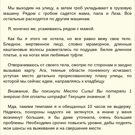
Мы выходим на улицу, а затем гроб укладывают в грузовую
машину. Рядом с гробом садятся мама, папа и Лиза. Все
остальные расходятся по другим машинам.
Я, конечно же, усаживаюсь рядом с мамой.
Как бы я этого не хотела, но все равно вижу свое тело.
Бледное, мертвенное лицо, словно мраморное, длинные
каштановые волосы разметались по подушке. Белое длинное
платье, а на ногах мои любимые туфли.
Отворачиваюсь от своего тела, смотрю по сторонам и заодно
вызываю карту. Ага, темные области понемногу исчезают,
уступая место детально прорисованному плану улицы, по
которой мы сейчас едем, направляясь к кладбищу.
Внимание, Вы покинули Место Силы! Вы потеряли 1
энергию для оплаты штрафа! Текущее значение: 8.
Мда, такими темпами я и обещанных 10 часов не выдержу.
Надеюсь, похороны надолго не затянутся, а иначе у меня
возникнут большие, я бы даже уточнила, очень большие
проблемы. Необходимо срочно повысить уровни, дабы поднять
мои шансы на выживание и на свершение мести.