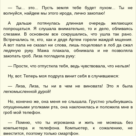
— Ты... это... Пусть земля тебе будет пухом... Ты не
волнуйся, найдем мы этого ирода, лично закопаю!
А дальше потянулась длинная очередь желающих
попрощаться. Я слушала внимательно, то и дело, обливаясь
слезами. В основном все сокрушались, что ушла так рано.
Встречались те, кто, как и дядя Артем горели жаждой мщения.
А вот папа не сказал ни слова, лишь поцеловал в лоб да сжал
ледяную руку. Мама плакала, обнимала и не позволяла
закопать гроб. Лиза погладила руку:
— Прости, что отпустила тебя, ведь чувствовала, что нельзя!
Ну, вот. Теперь моя подруга винит себя в случившемся:
— Лиза, Лиза, ты ни в чем не виновата! Это я была
легкомысленной дурой!
Но, конечно же, она меня не слышала. Грустно улыбнувшись
опущенными уголками рта, она наклонилась и положила мне в
гроб мой телефон.
— Помню, что ты игроманка и жить не можешь без
компьютера и телефона. Компьютер, к сожалению, не
вместится, поэтому только смартфон.