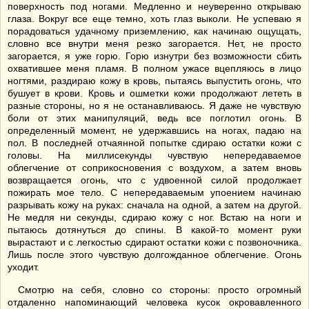
поверхность под ногами. Медленно и неуверенно открываю
глаза. Вокруг все еще темно, хоть глаз выколи. Не успеваю я
порадоваться удачному приземлению, как начинаю ощущать,
словно все внутри меня резко загорается. Нет, не просто
загорается, я уже горю. Горю изнутри без возможности сбить
охватившее меня пламя. В полном ужасе вцепляюсь в лицо
ногтями, раздираю кожу в кровь, пытаясь выпустить огонь, что
бушует в крови. Кровь и ошметки кожи продолжают лететь в
разные стороны, но я не останавливаюсь. Я даже не чувствую
боли от этих манипуляций, ведь все поглотил огонь. В
определенный момент, не удержавшись на ногах, падаю на
пол. В последней отчаянной попытке сдираю остатки кожи с
головы. На миллисекунды чувствую непередаваемое
облегчение от соприкосновения с воздухом, а затем вновь
возвращается огонь, что с удвоенной силой продолжает
пожирать мое тело. С непередаваемым упоением начинаю
разрывать кожу на руках: сначала на одной, а затем на другой.
Не медля ни секунды, сдираю кожу с ног. Встаю на ноги и
пытаюсь дотянуться до спины. В какой-то момент руки
вырастают и с легкостью сдирают остатки кожи с позвоночника.
Лишь после этого чувствую долгожданное облегчение. Огонь
уходит.
Смотрю на себя, словно со стороны: просто огромный
отдаленно напоминающий человека кусок окровавленного