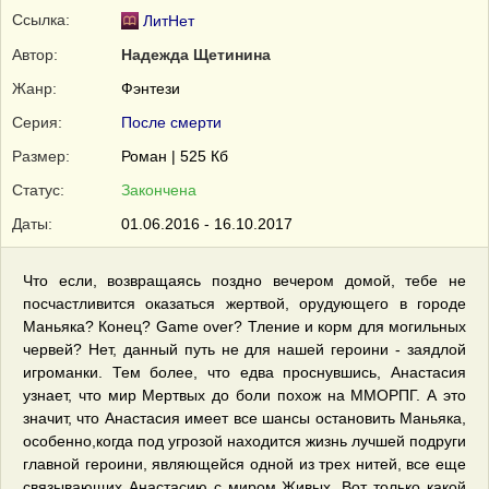
Ссылка:
ЛитНет
Автор:
Надежда Щетинина
Жанр:
Фэнтези
Серия:
После смерти
Размер:
Роман | 525 Кб
Статус:
Закончена
Даты:
01.06.2016 - 16.10.2017
Что если, возвращаясь поздно вечером домой, тебе не
посчастливится оказаться жертвой, орудующего в городе
Маньяка? Конец? Game over? Тление и корм для могильных
червей? Нет, данный путь не для нашей героини - заядлой
игроманки. Тем более, что едва проснувшись, Анастасия
узнает, что мир Мертвых до боли похож на ММОРПГ. А это
значит, что Анастасия имеет все шансы остановить Маньяка,
особенно,когда под угрозой находится жизнь лучшей подруги
главной героини, являющейся одной из трех нитей, все еще
связывающих Анастасию с миром Живых. Вот только какой