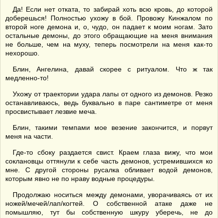
Да! Если нет отката, то забирай хоть всю кровь, до которой
доберешься! Полностью ухожу в бой. Провожу Кинжалом по
второй ноге демона и, о, чудо, он падает к моим ногам. Зато
остальные демоны, до этого обращающие на меня внимания
не больше, чем на муху, теперь посмотрели на меня как-то
нехорошо.
Блин, Ангелина, давай скорее с ритуалом. Что ж так
медленно-то!
Ухожу от траектории удара лапы от одного из демонов. Резко
останавливаюсь, ведь буквально в паре сантиметре от меня
просвистывает лезвие меча.
Блин, такими темпами мое везение закончится, и порвут
меня на части.
Где-то сбоку раздается свист. Краем глаза вижу, что мои
соклановцы оттянули к себе часть демонов, устремившихся ко
мне. С другой стороны русалка обливает водой демонов,
которым явно не по нраву водные процедуры.
Продолжаю носиться между демонами, уворачиваясь от их
ножей/мечей/лап/когтей. О собственной атаке даже не
помышляю, тут бы собственную шкуру уберечь, не до