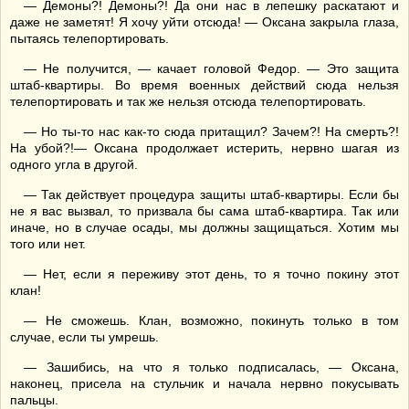
— Демоны?! Демоны?! Да они нас в лепешку раскатают и
даже не заметят! Я хочу уйти отсюда! — Оксана закрыла глаза,
пытаясь телепортировать.
— Не получится, — качает головой Федор. — Это защита
штаб-квартиры. Во время военных действий сюда нельзя
телепортировать и так же нельзя отсюда телепортировать.
— Но ты-то нас как-то сюда притащил? Зачем?! На смерть?!
На убой?!— Оксана продолжает истерить, нервно шагая из
одного угла в другой.
— Так действует процедура защиты штаб-квартиры. Если бы
не я вас вызвал, то призвала бы сама штаб-квартира. Так или
иначе, но в случае осады, мы должны защищаться. Хотим мы
того или нет.
— Нет, если я переживу этот день, то я точно покину этот
клан!
— Не сможешь. Клан, возможно, покинуть только в том
случае, если ты умрешь.
— Зашибись, на что я только подписалась, — Оксана,
наконец, присела на стульчик и начала нервно покусывать
пальцы.