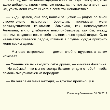
Блин, ну, нет бы поблагодарить меня за такую быструю, я бы
даже добавила стремительную прокачку, но нет же и этот туда
же, убить меня хочет. И чего я всем так ненавистна?
— Уйди, демон, она под нашей защитой! — рядом со мной
стремительно вырастает Борислав, прикрывая меня
раскинувшимися крыльями. Замечаю, как невозмутимая
Ангелина, мило улыбается новоприбывшему, как бы, между
прочим, создавая возле себя ослепительно яркий шарик. Олег
незаметно оказался рядом, готовый в случае нужды прикрыть
меня своим щитом.
— Мы еще встретимся! — демон злобно щурится, а затем
исчезает.
— Умеешь же ты находить себе друзей, — хмыкает Ангелина.
— Не забывай, что мы не всегда бываем рядом с тобой, чтобы
помочь выпутываться из передряг!
— Да они сами меня находят, — грустно произношу я.
Глава опубликована: 31.08.2017