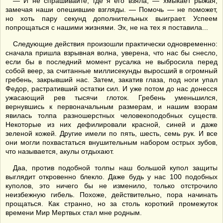
— И не спрашивайте, где я его взяла, — хмыкает рыжая,
замечая наши опешившие взгляды. — Помочь — не поможет,
но хоть пару секунд дополнительных выиграет. Успеем
попрощаться с нашими жизнями. Эх, не на тех я поставила...
Следующие действия произошли практически одновременно:
сначала пришла взрывная волна, уверена, что нас бы снесло,
если бы в последний момент русалка не выбросила перед
собой веер, за считанные миллисекунды выросший в огромный
гребень, закрывший нас. Затем, закатив глаза, под ноги упал
Федор, растративший остатки сил. И уже потом до нас донесся
ужасающий рев тысячи глоток. Гребень уменьшился,
вернувшись к первоначальным размерам, и нашим взорам
явилась толпа разношерстных человекоподобных существ.
Некоторые из них дефилировали красной, синей и даже
зеленой кожей. Другие имели по пять, шесть, семь рук. И все
они могли похвастаться внушительным набором острых зубов,
что называется, акулы отдыхают.
Даа, против подобной толпы наш большой купол защиты
выглядит откровенно блекло. Даже будь у нас 100 подобных
куполов, это ничего бы не изменило, только отстрочило
неизбежную гибель. Похоже, действительно, пора начинать
прощаться. Как странно, но за столь короткий промежуток
времени Мир Мертвых стал мне родным.