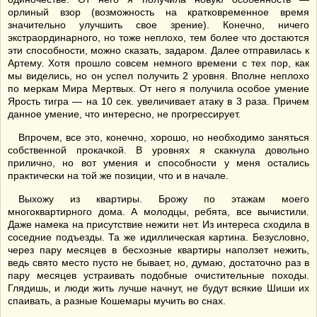
орлиный взор (возможность на кратковременное время
значительно улучшить свое зрение). Конечно, ничего
экстраординарного, но тоже неплохо, тем более что достаются
эти способности, можно сказать, задаром. Далее отправилась к
Артему. Хотя прошло совсем немного времени с тех пор, как
мы виделись, но он успел получить 2 уровня. Вполне неплохо
по меркам Мира Мертвых. От него я получила особое умение
Ярость тигра — на 10 сек. увеличивает атаку в 3 раза. Причем
данное умение, что интересно, не прогрессирует.
Впрочем, все это, конечно, хорошо, но необходимо заняться
собственной прокачкой. В уровнях я скакнула довольно
прилично, но вот умения и способности у меня остались
практически на той же позиции, что и в начале.
Выхожу из квартиры. Брожу по этажам моего
многоквартирного дома. А молодцы, ребята, все вычистили.
Даже намека на присутствие нежити нет. Из интереса сходила в
соседние подъезды. Та же идиллическая картина. Безусловно,
через пару месяцев в бесхозные квартиры наползет нежить,
ведь свято место пусто не бывает, но, думаю, достаточно раз в
пару месяцев устраивать подобные очистительные походы.
Глядишь, и люди жить лучше начнут, не будут всякие Шиши их
спаивать, а разные Кошемары мучить во снах.