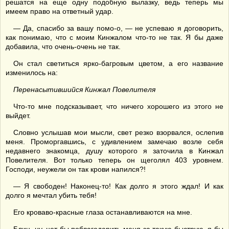
решатся на еще одну подобную вылазку, ведь теперь мы
имеем право на ответный удар.
— Да, спасибо за вашу помо-о, — не успеваю я договорить,
как понимаю, что с моим Кинжалом что-то не так. Я бы даже
добавила, что очень-очень не так.
Он стал светиться ярко-багровым цветом, а его название
изменилось на:
Перенасытившийся Кинжал Повелителя
Что-то мне подсказывает, что ничего хорошего из этого не
выйдет.
Словно услышав мои мысли, свет резко взорвался, ослепив
меня. Проморгавшись, с удивлением замечаю возле себя
недавнего знакомца, душу которого я заточила в Кинжал
Повелителя. Вот только теперь он щеголял 403 уровнем.
Господи, неужели он так крови напился?!
— Я свободен! Наконец-то! Как долго я этого ждал! И как
долго я мечтал убить тебя!
Его кроваво-красные глаза останавливаются на мне.