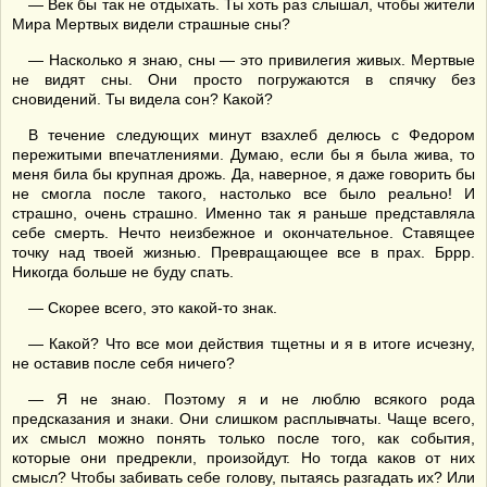
— Век бы так не отдыхать. Ты хоть раз слышал, чтобы жители
Мира Мертвых видели страшные сны?
— Насколько я знаю, сны — это привилегия живых. Мертвые
не видят сны. Они просто погружаются в спячку без
сновидений. Ты видела сон? Какой?
В течение следующих минут взахлеб делюсь с Федором
пережитыми впечатлениями. Думаю, если бы я была жива, то
меня била бы крупная дрожь. Да, наверное, я даже говорить бы
не смогла после такого, настолько все было реально! И
страшно, очень страшно. Именно так я раньше представляла
себе смерть. Нечто неизбежное и окончательное. Ставящее
точку над твоей жизнью. Превращающее все в прах. Бррр.
Никогда больше не буду спать.
— Скорее всего, это какой-то знак.
— Какой? Что все мои действия тщетны и я в итоге исчезну,
не оставив после себя ничего?
— Я не знаю. Поэтому я и не люблю всякого рода
предсказания и знаки. Они слишком расплывчаты. Чаще всего,
их смысл можно понять только после того, как события,
которые они предрекли, произойдут. Но тогда каков от них
смысл? Чтобы забивать себе голову, пытаясь разгадать их? Или