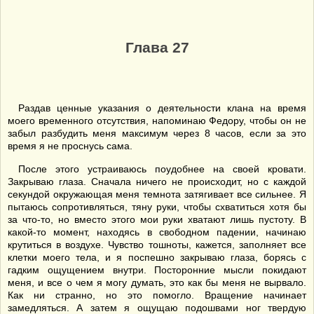
Глава 27
Раздав ценные указания о деятельности клана на время
моего временного отсутствия, напоминаю Федору, чтобы он не
забыл разбудить меня максимум через 8 часов, если за это
время я не проснусь сама.
После этого устраиваюсь поудобнее на своей кровати.
Закрываю глаза. Сначала ничего не происходит, но с каждой
секундой окружающая меня темнота затягивает все сильнее. Я
пытаюсь сопротивляться, тяну руки, чтобы схватиться хотя бы
за что-то, но вместо этого мои руки хватают лишь пустоту. В
какой-то момент, находясь в свободном падении, начинаю
крутиться в воздухе. Чувство тошноты, кажется, заполняет все
клетки моего тела, и я поспешно закрываю глаза, борясь с
гадким ощущением внутри. Посторонние мысли покидают
меня, и все о чем я могу думать, это как бы меня не вырвало.
Как ни странно, но это помогло. Вращение начинает
замедляться. А затем я ощущаю подошвами ног твердую