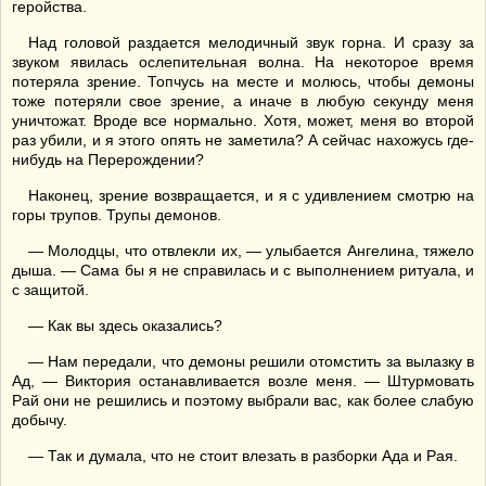
геройства.
Над головой раздается мелодичный звук горна. И сразу за
звуком явилась ослепительная волна. На некоторое время
потеряла зрение. Топчусь на месте и молюсь, чтобы демоны
тоже потеряли свое зрение, а иначе в любую секунду меня
уничтожат. Вроде все нормально. Хотя, может, меня во второй
раз убили, и я этого опять не заметила? А сейчас нахожусь где-
нибудь на Перерождении?
Наконец, зрение возвращается, и я с удивлением смотрю на
горы трупов. Трупы демонов.
— Молодцы, что отвлекли их, — улыбается Ангелина, тяжело
дыша. — Сама бы я не справилась и с выполнением ритуала, и
с защитой.
— Как вы здесь оказались?
— Нам передали, что демоны решили отомстить за вылазку в
Ад, — Виктория останавливается возле меня. — Штурмовать
Рай они не решились и поэтому выбрали вас, как более слабую
добычу.
— Так и думала, что не стоит влезать в разборки Ада и Рая.