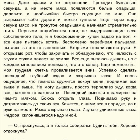
мяса. Даже зрачки и те покраснели. Проходит буквально
секунда, а на месте мяса появляются белые опарыши,
деловито и необычайно быстро снующие по мне. Они
выгрызают себе дороги и целые туннели. Еще через пару
секунд мясо, не тронутое опарышами, начинает стремительно
гнить. Первыми подгибаются ноги, не выдерживающие веса
собственного тела, и я бесформенной кучей падаю на пол. Я
все еще пытаюсь встать, бесполезно перебирая пальцами,
пытаясь за что-то зацепиться. Вторыми отваливаются руки. Я
открываю рот, чтобы закричать и обнаруживаю, что челюсть с
глухим стуком падает на землю. Все еще пытаюсь дышать, но с
каждым мгновением понимаю, что это конец. Еще немного и...
моя грудная клетка проваливается вниз. Успеваю сделать
последний глубокий вздох и закрываю глаза. И вновь
ощущение, что темнота кружится вокруг меня, поднимая все
выше и выше. Не могу дышать, просто терпеливо жду, когда
все, наконец-то закончится. Последний рывок и я замираю на
чем-то мягком. Боюсь открыть глаза. Поднимаю руку и
дотрагиваюсь до своих век. Кажется, с ними все в порядке, да и
руки на месте. Резко открываю глаза. Изучаю удивленные глаза
Федора, склонившегося надо мной.
— О, проснулась, а я только собирался будить тебя. Хорошо
отдохнула?