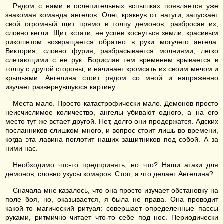
Рядом с нами в ослепительных вспышках появляется уже
знакомая команда ангелов. Олег, крякнув от натуги, запускает
свой огромный щит прямо в толпу демонов, разбросав их,
словно кегли. Щит, кстати, не успев коснуться земли, красивым
рикошетом возвращается обратно в руки могучего ангела.
Виктория, словно фурия, разбрасывается молниями, легко
слетающими с ее рук. Борислав тем временем врывается в
толпу с другой стороны, и начинает кромсать их своим мечом и
крыльями. Ангелина стоит рядом со мной и напряженно
изучает развернувшуюся картину.
Места мало. Просто катастрофически мало. Демонов просто
неисчислимое количество, ангелы убивают одного, а на его
место тут же встает другой. Нет, долго они продержатся. Адских
посланников слишком много, и вопрос стоит лишь во времени,
когда эта лавина поглотит наших защитников под собой. А за
ними нас.
Необходимо что-то предпринять, но что? Наши атаки для
демонов, словно укусы комаров. Стоп, а что делает Ангелина?
Сначала мне казалось, что она просто изучает обстановку на
поле боя, но, оказывается, я была не права. Она проводит
какой-то магический ритуал: совершает определенные пассы
руками, ритмично читает что-то себе под нос. Периодически