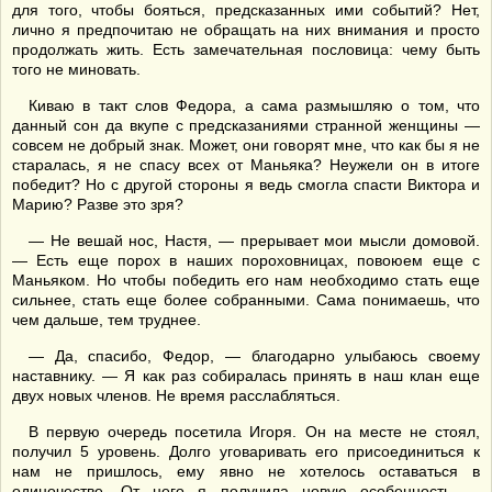
для того, чтобы бояться, предсказанных ими событий? Нет,
лично я предпочитаю не обращать на них внимания и просто
продолжать жить. Есть замечательная пословица: чему быть
того не миновать.
Киваю в такт слов Федора, а сама размышляю о том, что
данный сон да вкупе с предсказаниями странной женщины —
совсем не добрый знак. Может, они говорят мне, что как бы я не
старалась, я не спасу всех от Маньяка? Неужели он в итоге
победит? Но с другой стороны я ведь смогла спасти Виктора и
Марию? Разве это зря?
— Не вешай нос, Настя, — прерывает мои мысли домовой.
— Есть еще порох в наших пороховницах, повоюем еще с
Маньяком. Но чтобы победить его нам необходимо стать еще
сильнее, стать еще более собранными. Сама понимаешь, что
чем дальше, тем труднее.
— Да, спасибо, Федор, — благодарно улыбаюсь своему
наставнику. — Я как раз собиралась принять в наш клан еще
двух новых членов. Не время расслабляться.
В первую очередь посетила Игоря. Он на месте не стоял,
получил 5 уровень. Долго уговаривать его присоединиться к
нам не пришлось, ему явно не хотелось оставаться в
одиночестве. От него я получила новую особенность —