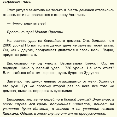
закрывает глаза.
Этот ритуал заметила не только я. Часть демонов отвлеклись
от ангелов и направляются в сторону Ангелины.
— Нужно защитить ее!
Ярость тигра! Молот Ярости!
Направляю удар на ближайшего демона. Ого, больше, чем
2000 урона! Но вот только демон даже не заметил моей атаки.
Он, как и другие, продолжает двигаться к своей цели. Ладно,
придется рисковать.
Выскакиваю из-под купола. Выхватываю Кинжал. Ох, не
подведи. Наношу первый удар. 1720 урона. На кого откат?
Блин, забыла об этом, хорошо, пусть будет на Эдруила.
Замечаю, что демон лениво отмахивается от меня. Ухожу от
его руки. Тут же провожу второй раз по ноге все того же
демона, пытаясь перерезать сухожилия.
Внимание, желаете перейти в боевой режим? Внимание, в
этом случае вся кровь, полученная Кинжалом, пойдет на
усиление души Кинжала, а значит и на усиление самого
Кинжала. Однако в этом случае откат не предусмотрен.