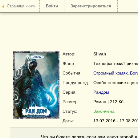
Страница книги
Войти
Зарегистрироваться
Автор:
Silvan
Жанр:
Технофэнтези/Прикл
События:
Огромный хомяк
,
Бог
Предупрежд:
Особо жестокие сцен
Серия:
Рандом
Размер:
Роман | 212 Кб
Статус:
Закончена
Даты:
13.07.2016 - 17.08.20
Что вы будете делать если вам дадут второй 