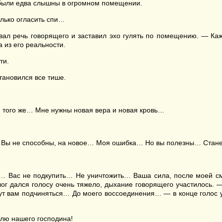
были едва слышны в огромном помещении.
олько огласить спи…
вал речь говорящего и заставил эхо гулять по помещению. — Каж
 из его реальности.
ти.
тановился все тише.
 и того же… Мне нужны новая вера и новая кровь…
м… Вы не способны, на новое… Моя ошибка… Но вы полезны… Ста
Вас не подкупить… Не уничтожить… Ваша сила, после моей смер
лог дался голосу очень тяжело, дыхание говорящего участилось
дут вам подчиняться… До моего воссоединения… — в конце голос у
олю нашего господина!