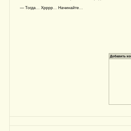
— Тогда… Хрррр… Начинайте…
Добавить к