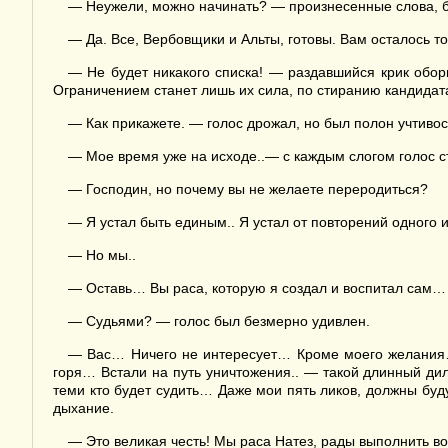
— Неужели, можно начинать? — произнесенные слова, 
— Да. Все, Вербовщики и Альты, готовы. Вам осталось т
— Не будет никакого списка! — раздавшийся крик обор
Ограничением станет лишь их сила, по стиранию кандидата
— Как прикажете. — голос дрожал, но был полон учтивос
— Мое время уже на исходе..— с каждым слогом голос с
— Господин, но почему вы не желаете переродиться?
— Я устал быть единым.. Я устал от повторений одного
— Но мы..
— Оставь… Вы раса, которую я создал и воспитал са
— Судьями? — голос был безмерно удивлен.
— Вас… Ничего не интересует… Кроме моего желания… 
горя… Встали на путь уничтожения.. — такой длинный ди
теми кто будет судить… Даже мои пять ликов, должны бу
дыхание.
— Это великая честь! Мы раса Натез, рады выполнить в