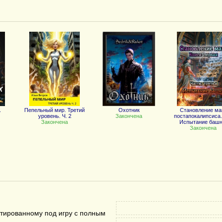
.
Пепельный мир. Третий
Охотник
Становление ма
уровень. Ч. 2
Закончена
постапокалипсиса. 
Закончена
Испытание башн
Закончена
птированному под игру с полным