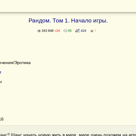
Рандом. Том 1. Начало игры.
343 848
+24
85
424
7
ючения/Эротика
и
ы
16
шанс? Шанс начать новую жить в мире, мире очень похожем на игр