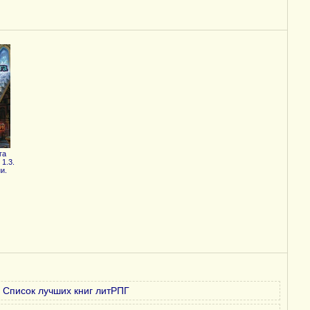
га
1.3.
и.
Список лучших книг литРПГ