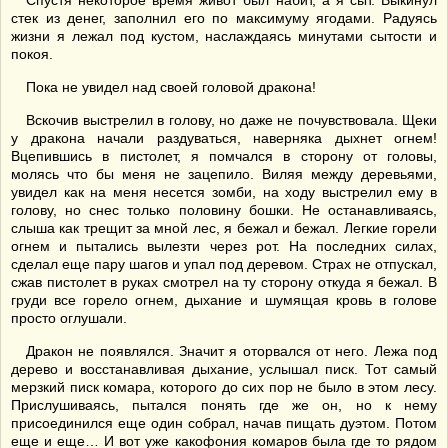
Спустя некоторое время живот был набит, а я сыт. Выкинул
стек из денег, заполнил его по максимуму ягодами. Радуясь
жизни я лежал под кустом, наслаждаясь минутами сытости и
покоя.
Пока не увидел над своей головой дракона!
Вскочив выстрелил в голову, но даже не почувствовала. Щеки
у дракона начали раздуваться, наверняка дыхнет огнем!
Вцепившись в пистолет, я помчался в сторону от головы,
молясь что бы меня не зацепило. Виляя между деревьями,
увидел как на меня несется зомби, на ходу выстрелил ему в
голову, но снес только половину бошки. Не останавливаясь,
слыша как трещит за мной лес, я бежал и бежал. Легкие горели
огнем и пытались вылезти через рот. На последних силах,
сделал еще пару шагов и упал под деревом. Страх не отпускал,
сжав пистолет в руках смотрел на ту сторону откуда я бежал. В
груди все горело огнем, дыхание и шумящая кровь в голове
просто оглушали.
Дракон не появлялся. Значит я оторвался от него. Лежа под
дерево и восстанавливая дыхание, услышал писк. Тот самый
мерзкий писк комара, которого до сих пор не было в этом лесу.
Прислушиваясь, пытался понять где же он, но к нему
присоединился еще один собрал, начав пищать дуэтом. Потом
еще и еще… И вот уже какофония комаров была где то рядом