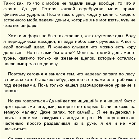
Таких как, то что с мобов не падали вещи вообще, то что я
скряга. Да да! Потеря каждой серебрушки меня прямо
физически ударяла. После такого дня, когда у меня с каждого
встречного моба падали деньги, которые я не мог взять, чуть не
схватил инфаркт.
Хотя и инфаркт не был так страшен, как отсутствие еды. Воду
я периодически находил, вт виде небольших ручейков. А вот с
едой полный швах. Я конечно слышал что можно есть кору
деревьев.. Но вы сами бы стали? Меня на третий день моего
турне, хватило только на жевание щепок, которые остались
после выстрела по дереву.
Поэтому сегодня я занялся тем, что нарезал зигзаги по лесу,
в поисках хотя бы каких нибудь кустов с ягодами или грибочков
под деревьями. Пока только нашел разочарованное урчание в
животе.
Но как говориться «Да найдет же ищущий!» и я нашел! Куст с
ярко красными ягодами, которые по форме были похоже на
земную малину. Даже запах, тот самый… Я не выдержал и
начал горстями закидывать ягоды в рот. Не пережовывая,
частенько просто раздавливая их в руке, я ел и не мог
насытиться.