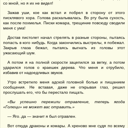
со мной, но я их не видел!
Зажав уши, кое как встал и побрел в сторону от этого
писклявого хора. Голова раскалывалась. Во рту была сухость,
как после похмелья. Писки комара, трещиние повсюду сводили
меня с ума!
Достав пистолет начал стрелять в разные стороны, пытаясь
попасть в кого нибудь. Когда закончились выстрелы, я побежал.
Закрыв глаза бежал, пытаясь выгнать из головы этот
ужасающий шум.
А потом я на полной скорости зацепился за ветку, а потом
ударился голов о краешек дерева. Что меня и отрубило,
избавив от надоедливых звуков.
Утро встретило меня адской головной болью и пищанием
сообщения. Не вставая, даже не открывая глаз, решил
прослушать его, что бы перестало пищать.
«Вы успешно пережили отравление, теперь ягода
«Голюци» не может вас отравить.»
— Яго..да — значит я был отравлен.
Вот откуда драконы и комары. А хреново мне судя по всему