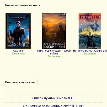
Новые законченные книги
Охотник
Игра не для слабых: Пожар
Не триумфатор (Альфа-13)
Закончена
войны
Закончена
Закончена
Полезные списки книг
Список лучших книг литРПГ
Одиночные законченные литРПГ книги