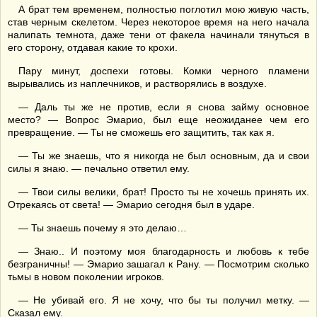
А брат тем временем, полностью поглотил мою живую часть,
став черным скелетом. Через некоторое время на него начала
налипать темнота, даже тени от факела начинали тянуться в
его сторону, отдавая какие то крохи.
Пару минут, доспехи готовы. Комки черного пламени
вырывались из наплечников, и растворялись в воздухе.
— Даль ты же не против, если я снова займу основное
место? — Вопрос Эмарио, был еще неожиданее чем его
превращение. — Ты не сможешь его защитить, так как я.
— Ты же знаешь, что я никогда не был основным, да и свои
силы я знаю. — печально ответил ему.
— Твои силы велики, брат! Просто ты не хочешь принять их.
Отрекаясь от света! — Эмарио сегодня был в ударе.
— Ты знаешь почему я это делаю…
— Знаю.. И поэтому моя благодарность и любовь к тебе
безграничны! — Эмарио зашагал к Рану. — Посмотрим сколько
тьмы в новом поколении игроков.
— Не убивай его. Я не хочу, что бы ты получил метку. —
Сказал ему.