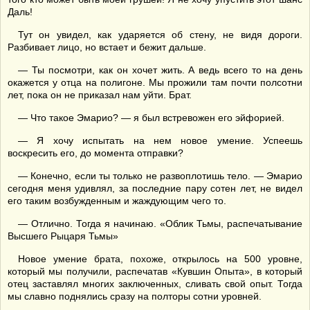
Даль!
Тут он увидел, как ударяется об стену, не видя дороги.
Разбивает лицо, но встает и бежит дальше.
— Ты посмотри, как он хочет жить. А ведь всего то на день
окажется у отца на полигоне. Мы прожили там почти полсотни
лет, пока он не приказал нам уйти. Брат.
— Что такое Эмарио? — я был встревожен его эйфорией.
— Я хочу испытать на нем новое умение. Успеешь
воскресить его, до момента отправки?
— Конечно, если ты только не развоплотишь тело. — Эмарио
сегодня меня удивлял, за последние пару сотен лет, не видел
его таким возбужденным и жаждующим чего то.
— Отлично. Тогда я начинаю. «Облик Тьмы, распечатывание
Высшего Рыцаря Тьмы»
Новое умение брата, похоже, открылось на 500 уровне,
который мы получили, распечатав «Кувшин Опыта», в который
отец заставлял многих заключенных, сливать свой опыт. Тогда
мы славно поднялись сразу на полторы сотни уровней.