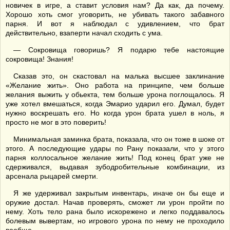
новичек в игре, а ставит условия нам? Да как, да почему.
Хорошо хоть смог уговорить, не убивать такого забавного
парня. И вот я наблюдал с удивлением, что брат
действительно, взаперти начал сходить с ума.
— Сокровища говоришь? Я подарю тебе настоящие
сокровища! Знания!
Сказав это, он скастовал на малька высшее заклинание
«Желание жить». Оно работа на принципе, чем больше
желания выжить у обьекта, тем больше урона поглощалось. Я
уже хотел вмешаться, когда Эмарио ударил его. Думал, будет
нужно воскрешать его. Но когда урон брата ушел в ноль, я
просто не мог в это поверить!
Минимальная заминка брата, показала, что он тоже в шоке от
этого. А последующие удары по Рану показали, что у этого
парня коллосальное желание жить! Под конец брат уже не
сдерживался, выдавая зубодробительные комбинации, из
арсенала рыцарей смерти.
Я же удерживал закрытым инвентарь, иначе он бы еще и
оружие достал. Начав проверять, сможет ли урон пройти по
нему. Хоть тело рана было искорежено и легко поддавалось
болевым вывертам, но игрового урона по нему не проходило