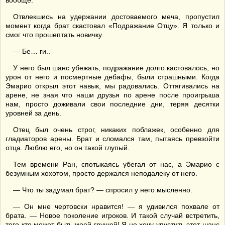
вообще.
Отвлекшись на удержании достоваемого меча, пропустил
момент когда брат скастовал «Подражание Отцу». Я только и
смог что прошептать новичку.
— Бе… ги..
У него был шанс убежать, подражание долго кастовалось, но
урон от него и посмертные дебафы, были страшными. Когда
Эмарио открыл этот навык, мы радовались. Оттягивались на
арене, не зная что наши друзья по арене после проигрыша
нам, просто доживали свои последние дни, теряя десятки
уровней за день.
Отец был очень строг, никаких поблажек, особенно для
гладиаторов арены. Брат и сломался там, пытаясь превзойти
отца. Люблю его, но он такой глупый.
Тем времени Ран, спотыкаясь убегал от нас, а Эмарио с
безумным хохотом, просто держался неподалеку от него.
— Что ты задумал брат? — спросил у него мысленно.
— Он мне чертовски нравится! — я удивился похвале от
брата. — Новое поколение игроков. И такой случай встретить,
того кто может быть моей грушей! Я не хочу упустить этот шанс