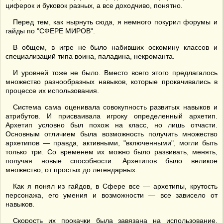
циферок и буковок разных, а все доходчиво, понятно.
Перед тем, как нырнуть сюда, я немного покурил форумы и
гайды по "СФЕРЕ МИРОВ".
В общем, в игре не было набивших оскомину классов и
специализаций типа воина, паладина, некроманта.
И уровней тоже не было. Вместо всего этого предлагалось
множество разнообразных навыков, которые прокачивались в
процессе их использования.
Система сама оценивала совокупность развитых навыков и
атрибутов. И присваивала игроку определенный архетип.
Архетип условно был похож на класс, но лишь отчасти.
Основным отличием была возможность получить множество
архетипов — правда, активными, "включенными", могли быть
только три. Со временем их можно было развивать, менять,
получая новые способности. Архетипов было великое
множество, от простых до легендарных.
Как я понял из гайдов, в Сфере все — архетипы, крутость
персонажа, его умения и возможности — все зависело от
навыков.
Скорость их прокачки была завязана на использование.