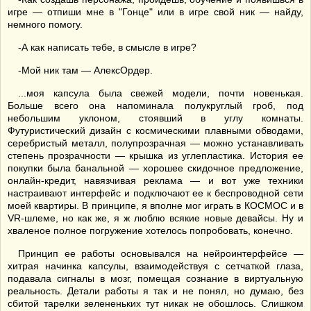
игре — отпиши мне в "Гонце" или в игре свой ник — найду,
немного помогу.
-А как написать тебе, в смысле в игре?
-Мой ник там — АлексОрдер.
...моя капсула была свежей модели, почти новенькая.
Больше всего она напоминала полукруглый гроб, под
небольшим уклоном, стоявший в углу комнаты.
Футуристический дизайн с космическими плавными обводами,
серебристый металл, полупрозрачная — можно устанавливать
степень прозрачности — крышка из углепластика. История ее
покупки была банальной — хорошее скидочное предложение,
онлайн-кредит, навязчивая реклама — и вот уже техники
настраивают интерфейс и подключают ее к беспроводной сети
моей квартиры. В принципе, я вполне мог играть в КОСМОС и в
VR-шлеме, но как же, я ж люблю всякие новые девайсы. Ну и
хваленое полное погружение хотелось попробовать, конечно.
Принцип ее работы основывался на нейроинтерфейсе —
хитрая начинка капсулы, взаимодействуя с сетчаткой глаза,
подавала сигналы в мозг, помещая сознание в виртуальную
реальность. Детали работы я так и не понял, но думаю, без
сбитой тарелки зелененьких тут никак не обошлось. Слишком