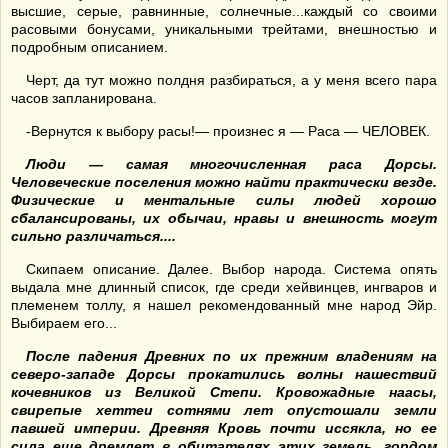
высшие, серые, равнинные, солнечные...каждый со своими
расовыми бонусами, уникальными трейтами, внешностью и
подробным описанием.
Черт, да тут можно полдня разбираться, а у меня всего пара
часов запланирована.
-Вернутся к выбору расы!— произнес я — Раса — ЧЕЛОВЕК.
Люди — самая многочисленная раса Дорсы.
Человеческие поселения можно найти практически везде.
Физические и ментальные силы людей хорошо
сбалансированы, их обычаи, нравы и внешность могут
сильно различаться....
Скипаем описание. Далее. Выбор народа. Система опять
выдала мне длинный список, где среди хейвинцев, ингваров и
племенем толлу, я нашел рекомендованный мне народ Эйр.
Выбираем его...
После падения Древних по их прежним владениям на
северо-западе Дорсы прокатились волны нашествий
кочевников из Великой Степи. Кровожадные наасы,
свирепые хеттеи сотнями лет опустошали земли
павшей империи. Древняя Кровь почти иссякла, но ее
сила еще дремлет в обитателях этих земель, гордом