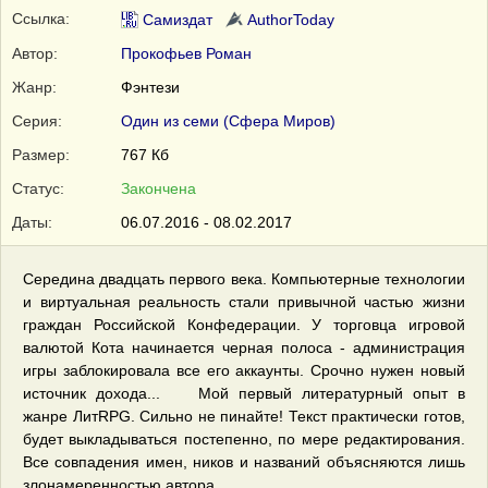
Ссылка:
Самиздат
AuthorToday
Автор:
Прокофьев Роман
Жанр:
Фэнтези
Серия:
Один из семи (Сфера Миров)
Размер:
767 Кб
Статус:
Закончена
Даты:
06.07.2016 - 08.02.2017
Середина двадцать первого века. Компьютерные технологии
и виртуальная реальность стали привычной частью жизни
граждан Российской Конфедерации. У торговца игровой
валютой Кота начинается черная полоса - администрация
игры заблокировала все его аккаунты. Срочно нужен новый
источник дохода... Мой первый литературный опыт в
жанре ЛитRPG. Сильно не пинайте! Текcт практически готов,
будет выкладываться постепенно, по мере редактирования.
Все совпадения имен, ников и названий объясняются лишь
злонамеренностью автора.