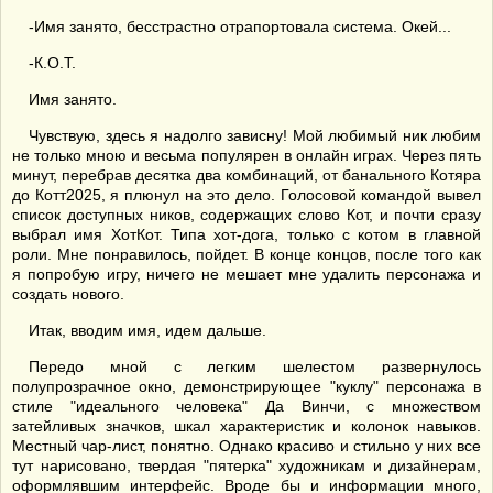
-Имя занято, бесстрастно отрапортовала система. Окей...
-К.О.Т.
Имя занято.
Чувствую, здесь я надолго зависну! Мой любимый ник любим
не только мною и весьма популярен в онлайн играх. Через пять
минут, перебрав десятка два комбинаций, от банального Котяра
до Котт2025, я плюнул на это дело. Голосовой командой вывел
список доступных ников, содержащих слово Кот, и почти сразу
выбрал имя ХотКот. Типа хот-дога, только с котом в главной
роли. Мне понравилось, пойдет. В конце концов, после того как
я попробую игру, ничего не мешает мне удалить персонажа и
создать нового.
Итак, вводим имя, идем дальше.
Передо мной с легким шелестом развернулось
полупрозрачное окно, демонстрирующее "куклу" персонажа в
стиле "идеального человека" Да Винчи, с множеством
затейливых значков, шкал характеристик и колонок навыков.
Местный чар-лист, понятно. Однако красиво и стильно у них все
тут нарисовано, твердая "пятерка" художникам и дизайнерам,
оформлявшим интерфейс. Вроде бы и информации много,