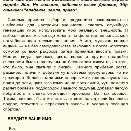
Народе Эйр. На канн-эло, забытом языке Древних, Эйр
означает "владение, земля, право"...
Система приняла выбор и предложила воспользоваться
шаблоном для настройки внешности, сделать случайную
генерацию либо использовать мою реальную внешность. Я
выбрал третье, и в кольце колонн, на фоне гор появилась моя
полуобнаженная трехмерная копия. А что, мужчина вполне
видный — не без самодовольства заключил я после короткого
осмотра со всех ракурсов, затем принялся вносить правки.
Многие виды причесок, цвета волос и другие настройки
внешности были недоступны на бесплатном аккаунте, но того,
что было, мне хватило с лихвой. Немного прибавил роста,
расширил плечи и добавил чуть объёма мускулатуры, но не
чрезмерно. Волосы стали иссиня-черными и теперь спускались
почти до плеч, цвет глаз изменил на ярко-синий, чуть поменял
разлет бровей и подбородок. Немного подумав, добавил легкую
небритость и слегка омолодил персонажа. Вот так хорошо.
Таким, наверно, бы я мог стать лет семь назад, если бы слегка
подрос, отпустил и перекрасил волосы и усердно посещал
спортзал.
ВВЕДИТЕ ВАШЕ ИМЯ...
-Кот.