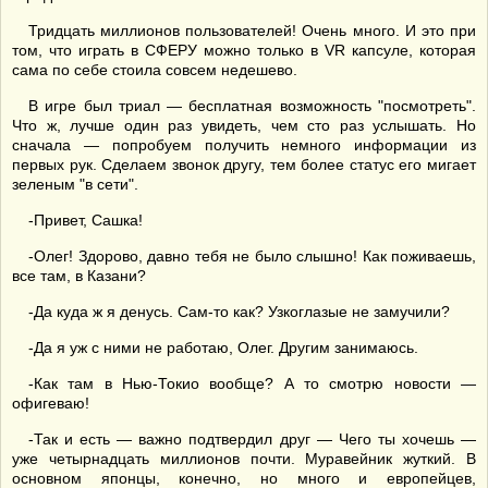
Тридцать миллионов пользователей! Очень много. И это при
том, что играть в СФЕРУ можно только в VR капсуле, которая
сама по себе стоила совсем недешево.
В игре был триал — бесплатная возможность "посмотреть".
Что ж, лучше один раз увидеть, чем сто раз услышать. Но
сначала — попробуем получить немного информации из
первых рук. Сделаем звонок другу, тем более статус его мигает
зеленым "в сети".
-Привет, Сашка!
-Олег! Здорово, давно тебя не было слышно! Как поживаешь,
все там, в Казани?
-Да куда ж я денусь. Сам-то как? Узкоглазые не замучили?
-Да я уж с ними не работаю, Олег. Другим занимаюсь.
-Как там в Нью-Токио вообще? А то смотрю новости —
офигеваю!
-Так и есть — важно подтвердил друг — Чего ты хочешь —
уже четырнадцать миллионов почти. Муравейник жуткий. В
основном японцы, конечно, но много и европейцев,