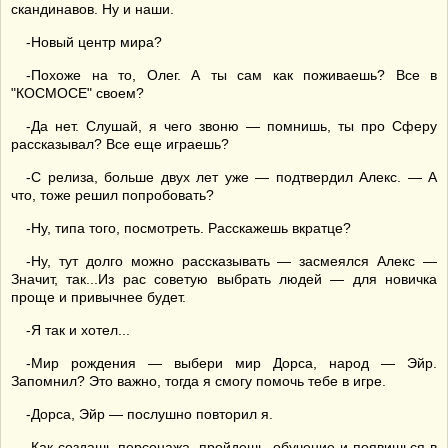
скандинавов. Ну и наши.
-Новый центр мира?
-Похоже на то, Олег. А ты сам как поживаешь? Все в
"КОСМОСЕ" своем?
-Да нет. Слушай, я чего звоню — помнишь, ты про Сферу
рассказывал? Все еще играешь?
-С релиза, больше двух лет уже — подтвердил Алекс. — А
что, тоже решил попробовать?
-Ну, типа того, посмотреть. Расскажешь вкратце?
-Ну, тут долго можно рассказывать — засмеялся Алекс —
Значит, так...Из рас советую выбрать людей — для новичка
проще и привычнее будет.
-Я так и хотел...
-Мир рождения — выбери мир Дорса, народ — Эйр.
Запомнил? Это важно, тогда я смогу помочь тебе в игре.
-Дорса, Эйр — послушно повторил я.
-Как создашь персонажа, пройдешь, обучение и появишься в