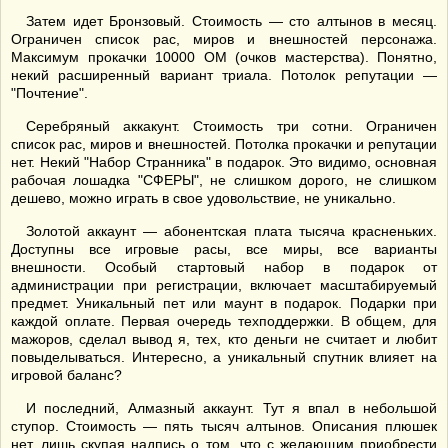
Затем идет Бронзовый. Стоимость — сто алтынов в месяц.
Ограничен список рас, миров и внешностей персонажа.
Максимум прокачки 10000 ОМ (очков мастерства). Понятно,
некий расширенный вариант триала. Потолок репутации —
"Почтение".
Серебряный аккакунт. Стоимость три сотни. Ограничен
список рас, миров и внешностей. Потолка прокачки и репутации
нет. Некий "Набор Странника" в подарок. Это видимо, основная
рабочая лошадка "СФЕРЫ", не слишком дорого, не слишком
дешево, можно играть в свое удовольствие, не уникально.
Золотой аккаунт — абонентская плата тысяча красненьких.
Доступны все игровые расы, все миры, все варианты
внешности. Особый стартовый набор в подарок от
администрации при регистрации, включает масштабируемый
предмет. Уникальный пет или маунт в подарок. Подарки при
каждой оплате. Первая очередь техподдержки. В общем, для
мажоров, сделал вывод я, тех, кто деньги не считает и любит
повыделываться. Интересно, а уникальный спутник влияет на
игровой баланс?
И последний, Алмазный аккаунт. Тут я впал в небольшой
ступор. Стоимость — пять тысяч алтынов. Описания плюшек
нет, лишь скупая надпись о том, что с желающим приобрести