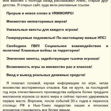
мне взахлеб с полгода назад рассказывал Алекс, старый друг
детства. Я открыл сайт, куда вели рекламные ссылки.
Прорыв и новое слово в VRMMORPG!
Множество неповторимых миров!
Уникальные квесты для каждого игрока!
Генерируемые подземелья! По-настоящему живые НПС!
Свободное ПВП! Социальное взаимодействие и
политика! Клановые войны за территории!
Эпические эвенты, задействующие тысячи игроков!
Возможность игры за множество рас и классов!
Ввод и вывод реальных денежных средств!
Я покачал головой, изучая информацию по игре, читая
множество восторженных отзывов. Как не крути, за последний
год игра отечественного производства набрала более тридцати
миллионов игроков со всего мира и сейчас прочно удерживала
первое место. Впрочем, после событий 30-х годов и переноса
столицы РФ в Нью-Токио лидерство наших и японских
игроделов становилось все более явным.