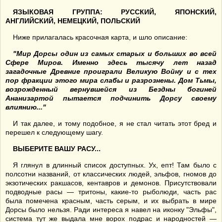
ЯЗЫКОВАЯ ГРУППА: РУССКИЙ, ЯПОНСКИЙ,
АНГЛИЙСКИЙ, НЕМЕЦКИЙ, ПОЛЬСКИЙ
Ниже прилагалась красочная карта, и шло описание:
"Мир Дорсы один из самых старых и больших во всей
Сфере Миров. Именно здесь тысячу лет назад
загадочные Древние проиграли Великую Войну и с тех
пор фракции этого мира слабы и разрознены. Дом Тьмы,
возрожденный вернувшейся из Бездны богиней
Ананизартой пытается подчинить Дорсу своему
влиянию..."
И так далее, и тому подобное, я не стал читать этот бред и
перешел к следующему шагу.
ВЫБЕРИТЕ ВАШУ РАСУ...
Я глянул в длинный список доступных. Ух, епт! Там было с
полсотни названий, от классических людей, эльфов, гномов до
экзотических ракшасов, кентавров и демонов. Присутствовали
подводные расы — тритоны, какие-то рыболюди, часть рас
была помечена красным, часть серым, и их выбрать в мире
Дорсы было нельзя. Ради интереса я навел на иконку "Эльфы",
система тут же выдала мне ворох подрас и народностей —