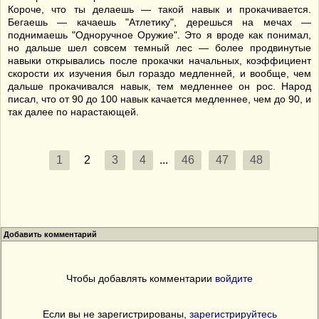
Короче, что ты делаешь — такой навык и прокачивается.
Бегаешь — качаешь "Атлетику", дерешься на мечах —
поднимаешь "Одноручное Оружие". Это я вроде как понимал,
но дальше шел совсем темный лес — более продвинутые
навыки открывались после прокачки начальных, коэффициент
скорости их изучения был гораздо медленней, и вообще, чем
дальше прокачивался навык, тем медленнее он рос. Народ
писал, что от 90 до 100 навык качается медленнее, чем до 90, и
так далее по нарастающей.
1
2
3
4
...
46
47
48
Добавить комментарий
Чтобы добавлять комментарии
войдите
Если вы не зарегистрированы,
зарегистрируйтесь