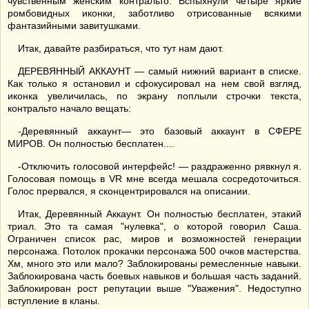
чувственным женским контральто. Вспыхнули четыре яркие
ромбовидных иконки, заботливо отрисованные всякими
фантазийными завитушками.
Итак, давайте разбираться, что тут нам дают.
ДЕРЕВЯННЫЙ АККАУНТ — самый нижний вариант в списке.
Как только я остановил и сфокусировал на нем свой взгляд,
иконка увеличилась, по экрану поплыли строчки текста,
контральто начало вещать:
-Деревянный аккаунт— это базовый аккаунт в СФЕРЕ
МИРОВ. Он полностью бесплатен....
-Отключить голосовой интерфейс! — раздраженно рявкнул я.
Голосовая помощь в VR мне всегда мешала сосредоточиться.
Голос прервался, я сконцентрировался на описании.
Итак, Деревянный Аккаунт. Он полностью бесплатен, этакий
триал. Это та самая "нулевка", о которой говорил Саша.
Ограничен список рас, миров и возможностей генерации
персонажа. Потолок прокачки персонажа 500 очков мастерства.
Хм, много это или мало? Заблокированы ремесленные навыки.
Заблокирована часть боевых навыков и большая часть заданий.
Заблокирован рост репутации выше "Уважения". Недоступно
вступление в кланы.