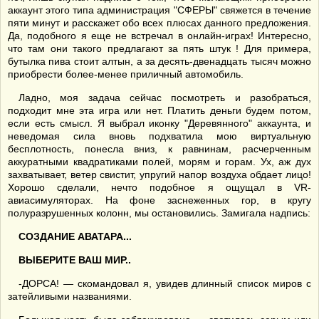
аккаунт этого типа администрация "СФЕРЫ" свяжется в течение
пяти минут и расскажет обо всех плюсах данного предложения.
Да, подобного я еще не встречал в онлайн-играх! Интересно,
что там они такого предлагают за пять штук ! Для примера,
бутылка пива стоит алтын, а за десять-двенадцать тысяч можно
приобрести более-менее приличный автомобиль.
Ладно, моя задача сейчас посмотреть и разобраться,
подходит мне эта игра или нет. Платить деньги будем потом,
если есть смысл. Я выбрал иконку "Деревянного" аккаунта, и
неведомая сила вновь подхватила мою виртуальную
бесплотность, понесла вниз, к равнинам, расчерченным
аккуратными квадратиками полей, морям и горам. Ух, аж дух
захватывает, ветер свистит, упругий напор воздуха обдает лицо!
Хорошо сделали, нечто подобное я ощущал в VR-
авиасимуляторах. На фоне заснеженных гор, в кругу
полуразрушенных колонн, мы остановились. Замигала надпись:
СОЗДАНИЕ АВАТАРА...
ВЫБЕРИТЕ ВАШ МИР..
-ДОРСА! — скомандовал я, увидев длинный список миров с
затейливыми названиями.