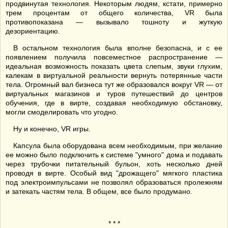
продвинутая технология. Некоторым людям, кстати, примерно
трем процентам от общего количества, VR была
противопоказана — вызывало тошноту и жуткую
дезориентацию.
В остальном технология была вполне безопасна, и с ее
появлением получила повсеместное распространение —
идеальная возможность показать цвета слепым, звуки глухим,
калекам в виртуальной реальности вернуть потерянные части
тела. Огромный вал бизнеса тут же образовался вокруг VR — от
виртуальных магазинов и туров путешествий до центров
обучения, где в вирте, создавая необходимую обстановку,
могли смоделировать что угодно.
Ну и конечно, VR игры.
Капсула была оборудована всем необходимым, при желание
ее можно было подключить к системе "умного" дома и подавать
через трубочки питательный бульон, хоть несколько дней
проводя в вирте. Особый вид "дрожащего" мягкого пластика
под электроимпульсами не позволял образоваться пролежням
и затекать частям тела. В общем, все было продумано.
* * *