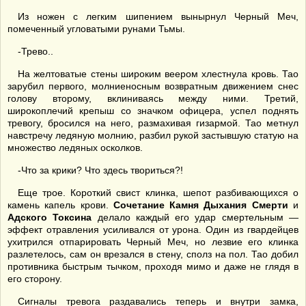
Из ножен с легким шипением вынырнул Черный Меч,
помеченный угловатыми рунами Тьмы.
-Трево..
На желтоватые стены широким веером хлестнула кровь. Тао
зарубил первого, молниеносным возвратным движением снес
голову второму, вклиниваясь между ними. Третий,
широкоплечий крепыш со значком офицера, успел поднять
тревогу, бросился на него, размахивая гизармой. Тао метнул
навстречу ледяную молнию, разбил рукой застывшую статую на
множество ледяных осколков.
-Что за крики? Что здесь твориться?!
Еще трое. Короткий свист клинка, шепот разбивающихся о
камень капель крови.
Сочетание Камня Дыхания Смерти
и
Адского Токсина
делало каждый его удар смертельным —
эффект отравления усиливался от урона. Один из гвардейцев
ухитрился отпарировать Черный Меч, но лезвие его клинка
разлетелось, сам он врезался в стену, сполз на пол. Тао добил
противника быстрым тычком, проходя мимо и даже не глядя в
его сторону.
Сигналы тревога раздавались теперь и внутри замка,