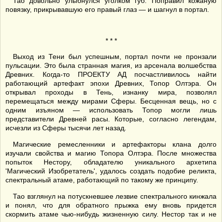
Тао довольно улыбнулся уголком губ. Поправил кожаную
повязку, прикрывавшую его правый глаз — и шагнул в портал.
* * *
Выход из Тени был успешным, портал почти не пронзали
пульсации. Это была странная магия, из арсенала волшебства
Древних. Когда-то ПРОЕКТУ АД посчастливилось найти
работающий артефакт эпохи Древних, Топор Олтэра. Он
открывал проходы в Тень, изнанку мира, позволял
перемещаться между мирами Сферы. Бесценная вещь, но с
одним изъяном — использовать Топор могли лишь
представители Древней расы. Которые, согласно легендам,
исчезли из Сферы тысячи лет назад.
Магические ремесленники и артефакторы клана долго
изучали свойства и магию Топора Олтэра. После множества
попыток Нестору, обладателю уникального архетипа
'Магический Изобретатель', удалось создать подобие реликта,
спектральный атаме, работающий по такому же принципу.
Тао взглянул на потускневшее лезвие спектрального кинжала
и понял, что для обратного прыжка ему вновь придется
скормить атаме чью-нибудь жизненную силу. Нестор так и не