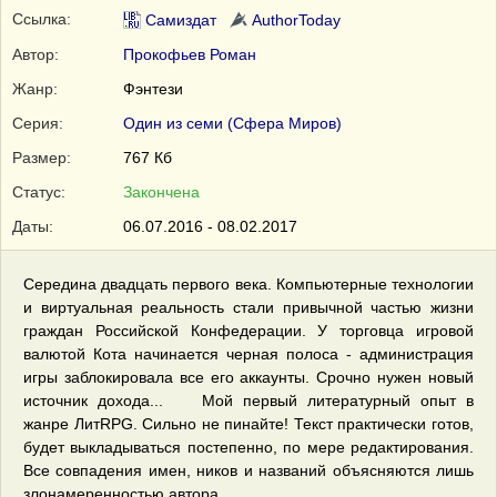
Ссылка:
Самиздат
AuthorToday
Автор:
Прокофьев Роман
Жанр:
Фэнтези
Серия:
Один из семи (Сфера Миров)
Размер:
767 Кб
Статус:
Закончена
Даты:
06.07.2016 - 08.02.2017
Середина двадцать первого века. Компьютерные технологии
и виртуальная реальность стали привычной частью жизни
граждан Российской Конфедерации. У торговца игровой
валютой Кота начинается черная полоса - администрация
игры заблокировала все его аккаунты. Срочно нужен новый
источник дохода... Мой первый литературный опыт в
жанре ЛитRPG. Сильно не пинайте! Текcт практически готов,
будет выкладываться постепенно, по мере редактирования.
Все совпадения имен, ников и названий объясняются лишь
злонамеренностью автора.