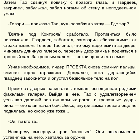
Затем Тао сдвинул повязку с правого глаза, и гвардеец
захрипел, забулькал, забил ногами об стену в неподдельном
ужасе.
-Говори — приказал Тао, чуть ослабляя хватку — Где эрр?
'Взятие под Контроль' сработало. Противиться было
невозможно. Гвардеец заболтал, заговорил сбивающимся от
страха языком. Теперь Тао знал, что ему надо выйти за дверь,
миновать длинную галерею, пересечь двор замка и подняться в
тронный зал. За тронным залом — покои эрра и его семьи.
Узнав необходимое, лидер ПРОЕКТА снова сомкнул пальцы,
сминая горло стражника. Дождался, пока дергающийся
гвардеец задохнется и опустил безвольное тело на пол.
Прямо за дверью начиналась темная, освещенная редкими
факелами галерея. Выйдя в нее, Тао с удовлетворением
услышал далекий рев сигнальных рогов, и тревожные удары
била — его клан начал бой. Здесь, внутри замка тревога еще не
поднялась, но скоро уже тоже...
-Эй, ты кто та...
Навстречу вывернули трое 'колосьев'. Они ошеломленно
уставились на него, хватаясь за оружие.