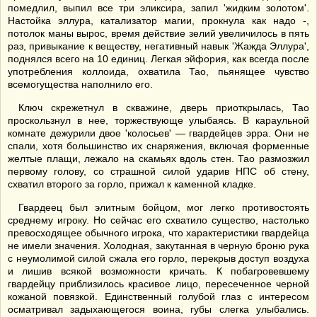
помедлил, выпил все три эликсира, запил 'жидким золотом'.
Настойка эллура, катализатор магии, прокнула как надо -,
потолок маны вырос, время действие зелий увеличилось в пять
раз, привыкание к веществу, негативный навык 'Жажда Эллура',
поднялся всего на 10 единиц. Легкая эйфория, как всегда после
употребления коллоида, охватила Тао, пьянящее чувство
всемогущества наполнило его.
Ключ скрежетнул в скважине, дверь приоткрылась, Тао
проскользнул в нее, торжествующе улыбаясь. В караульной
комнате дежурили двое 'колосьев' — гвардейцев эрра. Они не
спали, хотя большинство их снаряжения, включая форменные
желтые плащи, лежало на скамьях вдоль стен. Тао размозжил
первому голову, со страшной силой ударив НПС об стену,
схватил второго за горло, прижал к каменной кладке.
Гвардеец был элитным бойцом, мог легко противостоять
среднему игроку. Но сейчас его схватило существо, настолько
превосходящее обычного игрока, что характеристики гвардейца
не имели значения. Холодная, закутанная в черную броню рука
с неумолимой силой сжала его горло, перекрыв доступ воздуха
и лишив всякой возможности кричать. К побагровевшему
гвардейцу приблизилось красивое лицо, пересеченное черной
кожаной повязкой. Единственный голубой глаз с интересом
осматривал задыхающегося воина, губы слегка улыбались.