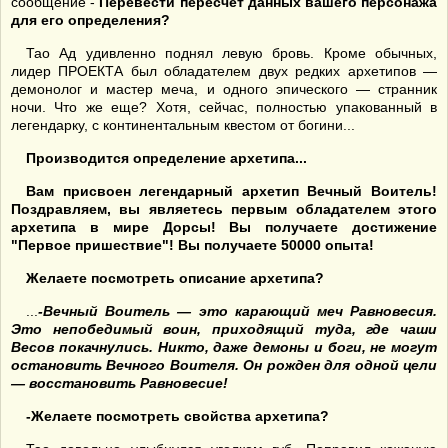
сообщение -
Перевести пересчет данных вашего персонажа
для его определения?
Тао Ад удивленно поднял левую бровь. Кроме обычных,
лидер ПРОЕКТА был обладателем двух редких архетипов —
демонолог и мастер меча, и одного эпического — странник
ночи. Что же еще? Хотя, сейчас, полностью упакованный в
легендарку, с континентальным квестом от богини...
Производится определение архетипа...
Вам присвоен легендарный архетип Вечный Воитель!
Поздравляем, вы являетесь первым обладателем этого
архетипа в мире Дорсы! Вы получаете достижение
"Первое пришествие"! Вы получаете 50000 опыта!
Желаете посмотреть описание архетипа?
...
-Вечный Воитель — это карающий меч Равновесия.
Это непобедимый воин, приходящий туда, где чаши
Весов покачнулись. Никто, даже демоны и боги, не могут
остановить Вечного Воителя. Он рожден для одной цели
— восстановить Равновесие!
-Желаете посмотреть свойства архетипа?