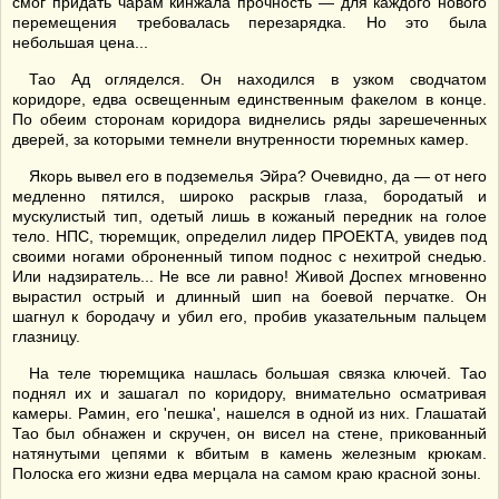
смог придать чарам кинжала прочность — для каждого нового
перемещения требовалась перезарядка. Но это была
небольшая цена...
Тао Ад огляделся. Он находился в узком сводчатом
коридоре, едва освещенным единственным факелом в конце.
По обеим сторонам коридора виднелись ряды зарешеченных
дверей, за которыми темнели внутренности тюремных камер.
Якорь вывел его в подземелья Эйра? Очевидно, да — от него
медленно пятился, широко раскрыв глаза, бородатый и
мускулистый тип, одетый лишь в кожаный передник на голое
тело. НПС, тюремщик, определил лидер ПРОЕКТА, увидев под
своими ногами оброненный типом поднос с нехитрой снедью.
Или надзиратель... Не все ли равно! Живой Доспех мгновенно
вырастил острый и длинный шип на боевой перчатке. Он
шагнул к бородачу и убил его, пробив указательным пальцем
глазницу.
На теле тюремщика нашлась большая связка ключей. Тао
поднял их и зашагал по коридору, внимательно осматривая
камеры. Рамин, его 'пешка', нашелся в одной из них. Глашатай
Тао был обнажен и скручен, он висел на стене, прикованный
натянутыми цепями к вбитым в камень железным крюкам.
Полоска его жизни едва мерцала на самом краю красной зоны.