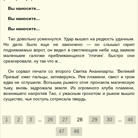
Вы наносите...
Вы наносите...
Вы наносите...
Тао довольно усмехнулся. Удар вышел на редкость удачным.
Но дело было еще не закончено — он слышал скрип
поднимаемых ворот, он видел в светлеющем небе над замком
маленькие галочки приближающихся 'птичек'. Быстро они
среагировали, ну так что ж...
Он сорвал печати со второго Свитка Ананизарты. 'Великий
Призыв' ожег пальцы, активируясь. Рев пламени, свист и гром
едва не оглушили. Вспышка рыжего огня пронзила магическую
тьму, вновь задрожала земля. Из огромного клуба пламени,
возникшего напротив Тао, с ужасным грохотом и рыком вышло
существо, чья поступь сотрясала твердь.
1
2
3
...
26
27
28
29
30
...
46
47
48