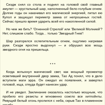
Сиэдж снял со стола и поднял на головой свой главный
амулет — хрустальный шар, наполненный бело-голубым огнем.
Долгие годы он накачивал его магической энергией, питал ею
Купол и защищал периметр замка от непрошеных гостей.
Сейчас пришло время ударить всей его накопленной силой.
Но чем же бить? 'Огненной Стрелой' или 'Великой Молнией'?
Нет, слишком слабо. Тогда... только 'Звездный Гнев'!
Шар разгорелся ослепительным огнем, ощутимо нагревая
руки. Сиэдж яростно выдохнул — и обрушил всю мощь
звездного огня на пришельца.
* * *
Когда вспыхнул магический свет, как мощный прожектор
осветивший внутренний двор замка, Тао Ад понял, что в дело
вступили маги эрра. Он ожидал их появления, и завертел
головой, ища, откуда будет нанесен удар.
И не увидел. Заклинание оказалось настолько мощным, что
пробило его резисты и мгновенно сожгло все хитпойнты.
Ревущий белый огонь пролился с неба, скрыв Тао в пламенном
столбе.