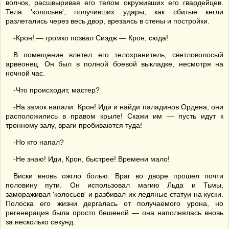
волчок, расшвыривая его телом окруживших его гвардейцев.
Тела 'колосьев', получивших удары, как сбитые кегли
разлетались через весь двор, врезаясь в стены и постройки.
-Крон! — громко позвал Сиэдж — Крон, сюда!
В помещение влетел его телохранитель, светловолосый
арвеонец. Он был в полной боевой выкладке, несмотря на
ночной час.
-Что происходит, мастер?
-На замок напали. Крон! Иди и найди паладинов Ордена, они
расположились в правом крыле! Скажи им — пусть идут к
тронному залу, враги пробиваются туда!
-Но кто напал?
-Не знаю! Иди, Крон, быстрее! Времени мало!
Виски вновь ожгло болью. Враг во дворе прошел почти
половину пути. Он использовал магию Льда и Тьмы,
замораживал 'колосьев' и разбивал их ледяные статуи на куски.
Полоска его жизни дергалась от получаемого урона, но
регенерация была просто бешеной — она наполнялась вновь
за несколько секунд.