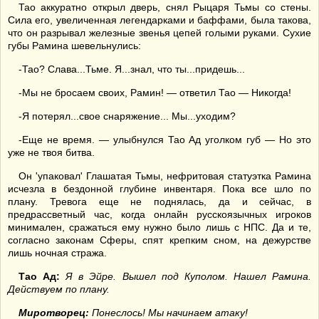
Тао аккуратно открыл дверь, снял Рыцаря Тьмы со стены.
Сила его, увеличенная легендарками и баффами, была такова,
что он разрывал железные звенья цепей голыми руками. Сухие
губы Рамина шевельнулись:
-Тао? Слава...Тьме. Я...знал, что ты...придешь...
-Мы не бросаем своих, Рамин! — ответил Тао — Никогда!
-Я потерял...свое снаряжение... Мы...уходим?
-Еще не время. — улыбнулся Тао Ад уголком губ — Но это
уже не твоя битва.
Он 'упаковал' Глашатая Тьмы, нефритовая статуэтка Рамина
исчезла в бездонной глубине инвентаря. Пока все шло по
плану. Тревога еще не поднялась, да и сейчас, в
предрассветный час, когда онлайн русскоязычных игроков
минимален, сражаться ему нужно было лишь с НПС. Да и те,
согласно законам Сферы, спят крепким сном, на дежурстве
лишь ночная стража.
Тао Ад:
Я в Эйре. Вышел под Куполом. Нашел Рамина.
Действуем по плану.
Миротворец:
Понеслось! Мы начинаем атаку!