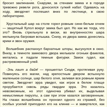
бросил заклинание. Снаружи, за стенами замка и в городе
тревожно ревели рога, доносился гулкий набат. Одеваясь на
ходу, звездочет поспешил вниз по лестнице, в свою
лабораторию.
Хрустальный шар на столе горел ровным сине-белым огнем
— защитный Купол вокруг замка был цел. Но как же тогда, что
это? Вновь стрельнуло в виски, во внутренностях шара
мелькнула багровая вспышка. Снизу, из двора замка донеслись
крики и звон оружия.
Волшебник распахнул бархатные шторы, высунулся в окно.
Внизу, в темноте замкового двора мелькали огоньки факелов,
метались и падали темные фигурки. Замок гудел, как
растревоженный улей.
-Эль лаит а дайя!
— прошептал Сиэдж, протягивая руку.
Повинуясь его магии, над крепостным двором вспыхнуло
маленькое солнце, шар белого огня, заливая все ровным ярким
светом. Звездочет эрра увидел, как игрок в белом плаще
прорубается сквозь ряды гвардии эрра. Это казалось
невозможным, но этот одиночка убивал их, выделывая
немыслимые пируэты, а сам при этом казался заговоренным.
На глазах волшебника он пронзил одного из стражей, без
особых усилий приподнял его на клинке — и завертелся, как