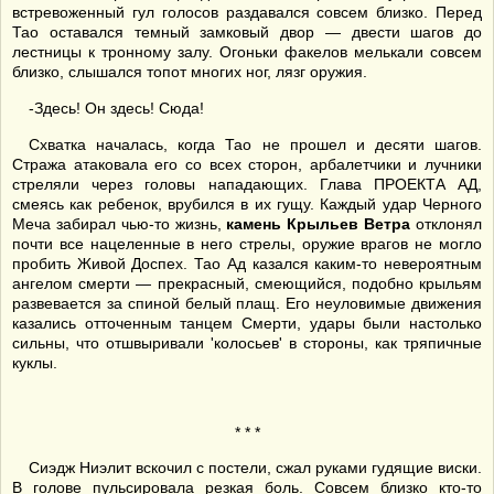
встревоженный гул голосов раздавался совсем близко. Перед
Тао оставался темный замковый двор — двести шагов до
лестницы к тронному залу. Огоньки факелов мелькали совсем
близко, слышался топот многих ног, лязг оружия.
-Здесь! Он здесь! Сюда!
Схватка началась, когда Тао не прошел и десяти шагов.
Стража атаковала его со всех сторон, арбалетчики и лучники
стреляли через головы нападающих. Глава ПРОЕКТА АД,
смеясь как ребенок, врубился в их гущу. Каждый удар Черного
Меча забирал чью-то жизнь,
камень Крыльев Ветра
отклонял
почти все нацеленные в него стрелы, оружие врагов не могло
пробить Живой Доспех. Тао Ад казался каким-то невероятным
ангелом смерти — прекрасный, смеющийся, подобно крыльям
развевается за спиной белый плащ. Его неуловимые движения
казались отточенным танцем Смерти, удары были настолько
сильны, что отшвыривали 'колосьев' в стороны, как тряпичные
куклы.
* * *
Сиэдж Ниэлит вскочил с постели, сжал руками гудящие виски.
В голове пульсировала резкая боль. Совсем близко кто-то