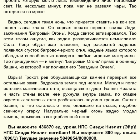
пробить которую могло лишь темновидение либо негасимый
свет. На несколько минут, пока маг не развеял чары, Тао
потерялся во мраке.
Видно, сегодня такая ночь, что придется ставить на кон все,
понял глава клана. Он сорвал печати первого свитка Леди,
заклинания 'Багровый Огонь'. Когда свиток активировался, Тао
всем телом ощутил, как рядом разворачивается немыслимая
Сила. Лицо обдал жар пламени, над раскрытой ладонью
появился сгусток багрово-черного огня, жадные языки которого
обладали способностью пожирать любые игровые материалы.
Тао прищурился — и метнул 'Багровый Огонь' прямо в бойницу
башни, из которой маг поливал его 'Звездным Огнем'.
Взрыв! Грохот, рев обрушивающихся камней перекрыл все
остальные звуки. Задрожала земля под ногами. Мигнул и погас
источник магического огня, освещавшего двор. Башня Ниэлита
и часть стены возле нее рухнула внутрь замка, по кладке
окрестных замковых стен разбежалась паутина трещин. Скелет
башни, то, что осталось от нее, оплывало на глазах, подобно
свечному огарку. Натурально черный огонь жадно глодал
камень, вгрызаясь в выщербленный остов.
Вы наносите 436870 ед. урона НПС Сиэдж Ниэлит (Эйр)!
НПС Сиэдж Ниэлит погибает! Вы получаете 890 ед. опыта
(890/1) Текущее значение 5849854/8000000.