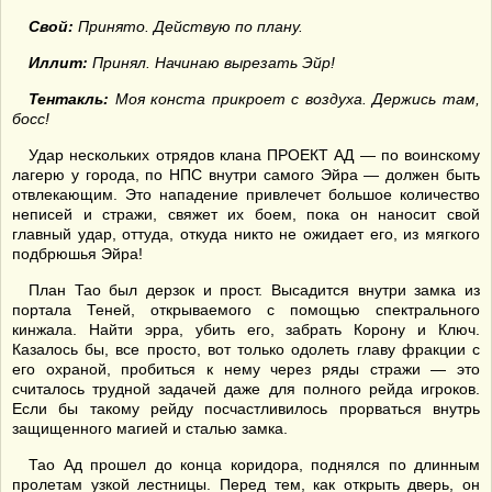
Свой:
Принято. Действую по плану.
Иллит:
Принял. Начинаю вырезать Эйр!
Тентакль:
Моя конста прикроет с воздуха. Держись там,
босс!
Удар нескольких отрядов клана ПРОЕКТ АД — по воинскому
лагерю у города, по НПС внутри самого Эйра — должен быть
отвлекающим. Это нападение привлечет большое количество
неписей и стражи, свяжет их боем, пока он наносит свой
главный удар, оттуда, откуда никто не ожидает его, из мягкого
подбрюшья Эйра!
План Тао был дерзок и прост. Высадится внутри замка из
портала Теней, открываемого с помощью спектрального
кинжала. Найти эрра, убить его, забрать Корону и Ключ.
Казалось бы, все просто, вот только одолеть главу фракции с
его охраной, пробиться к нему через ряды стражи — это
считалось трудной задачей даже для полного рейда игроков.
Если бы такому рейду посчастливилось прорваться внутрь
защищенного магией и сталью замка.
Тао Ад прошел до конца коридора, поднялся по длинным
пролетам узкой лестницы. Перед тем, как открыть дверь, он