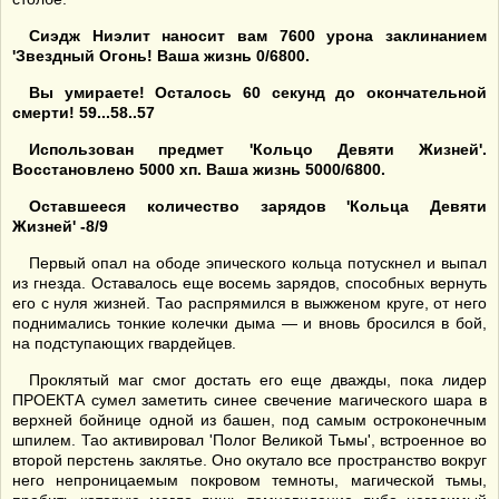
Сиэдж Ниэлит наносит вам 7600 урона заклинанием
'Звездный Огонь! Ваша жизнь 0/6800.
Вы умираете! Осталось 60 секунд до окончательной
смерти! 59...58..57
Использован предмет 'Кольцо Девяти Жизней'.
Восстановлено 5000 хп. Ваша жизнь 5000/6800.
Оставшееся количество зарядов 'Кольца Девяти
Жизней' -8/9
Первый опал на ободе эпического кольца потускнел и выпал
из гнезда. Оставалось еще восемь зарядов, способных вернуть
его с нуля жизней. Тао распрямился в выжженом круге, от него
поднимались тонкие колечки дыма — и вновь бросился в бой,
на подступающих гвардейцев.
Проклятый маг смог достать его еще дважды, пока лидер
ПРОЕКТА сумел заметить синее свечение магического шара в
верхней бойнице одной из башен, под самым остроконечным
шпилем. Тао активировал 'Полог Великой Тьмы', встроенное во
второй перстень заклятье. Оно окутало все пространство вокруг
него непроницаемым покровом темноты, магической тьмы,