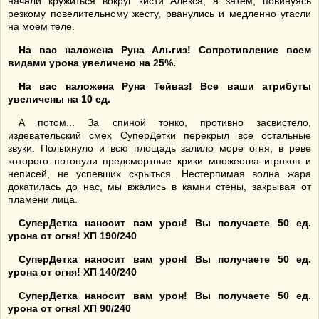
начали кружиться вокруг кисти Алекса, а затем, повинуясь
резкому повелительному жесту, рванулись и медленно угасли
на моем теле.
На вас наложена Руна Альгиз! Сопротивление всем
видами урона увеличено на 25%.
На вас наложена Руна Тейваз! Все ваши атрибуты
увеличены на 10 ед.
А потом... За спиной тонко, противно засвистело,
издевательский смех СуперДетки перекрыл все остальные
звуки. Полыхнуло и всю площадь залило море огня, в реве
которого потонули предсмертные крики множества игроков и
неписей, не успевших скрыться. Нестерпимая волна жара
докатилась до нас, мы вжались в камни стены, закрывая от
пламени лица.
СуперДетка наносит вам урон! Вы получаете 50 ед.
урона от огня! ХП 190/240
СуперДетка наносит вам урон! Вы получаете 50 ед.
урона от огня! ХП 140/240
СуперДетка наносит вам урон! Вы получаете 50 ед.
урона от огня! ХП 90/240