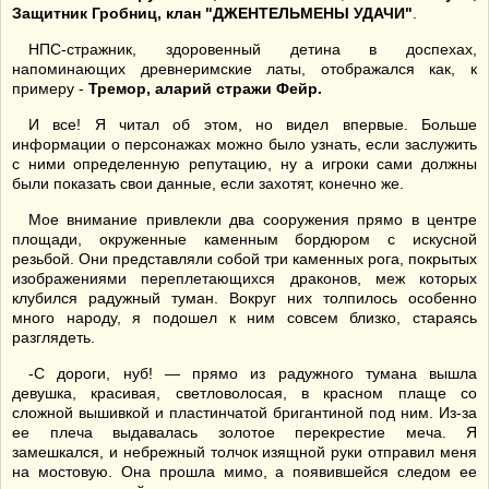
Защитник Гробниц, клан "ДЖЕНТЕЛЬМЕНЫ УДАЧИ"
.
НПС-стражник, здоровенный детина в доспехах,
напоминающих древнеримские латы, отображался как, к
примеру -
Тремор, аларий стражи Фейр.
И все! Я читал об этом, но видел впервые. Больше
информации о персонажах можно было узнать, если заслужить
с ними определенную репутацию, ну а игроки сами должны
были показать свои данные, если захотят, конечно же.
Мое внимание привлекли два сооружения прямо в центре
площади, окруженные каменным бордюром с искусной
резьбой. Они представляли собой три каменных рога, покрытых
изображениями переплетающихся драконов, меж которых
клубился радужный туман. Вокруг них толпилось особенно
много народу, я подошел к ним совсем близко, стараясь
разглядеть.
-С дороги, нуб! — прямо из радужного тумана вышла
девушка, красивая, светловолосая, в красном плаще со
сложной вышивкой и пластинчатой бригантиной под ним. Из-за
ее плеча выдавалась золотое перекрестие меча. Я
замешкался, и небрежный толчок изящной руки отправил меня
на мостовую. Она прошла мимо, а появившейся следом ее