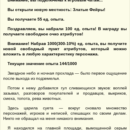
Внимание, вы подключены к игровым чатам...
Вы открыли новую местность: Златые Фейры!
Вы получаете 55 ед. опыта.
Поздравляем, вы набрали 100 ед. опыта! В награду вы
получаете свободное очко атрибутов!
Внимание! Набрав 1000(300-10%) ед. опыта, вы получите
новой свободный пункт атрибутов, который можно
вложить в любую характеристику персонажа.
Текущее значение опыта 144/1000
Звездное небо и ночная прохлада — было первое ощущение
после выхода из подземелья.
Потом к нему добавился гул сливающихся звуков: воплей
зазывал, разговоров покупателей и продавцов, выкриков,
смеха, топота, рева животных.
Здесь царила суета — вокруг сновало множество
персонажей, игроков и неписей, спешащих по своим делам.
Никто не обращал на меня никакого внимания.
Я находился на главной площади, вымощенной серым