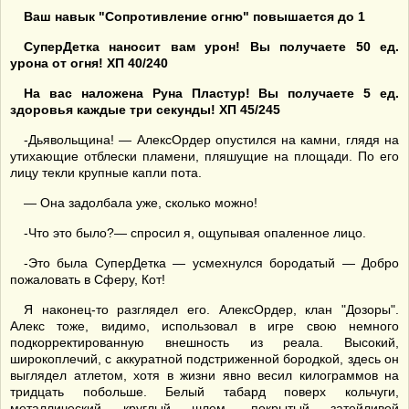
Ваш навык "Сопротивление огню" повышается до 1
СуперДетка наносит вам урон! Вы получаете 50 ед.
урона от огня! ХП 40/240
На вас наложена Руна Пластур! Вы получаете 5 ед.
здоровья каждые три секунды! ХП 45/245
-Дьявольщина! — АлексОрдер опустился на камни, глядя на
утихающие отблески пламени, пляшущие на площади. По его
лицу текли крупные капли пота.
— Она задолбала уже, сколько можно!
-Что это было?— спросил я, ощупывая опаленное лицо.
-Это была СуперДетка — усмехнулся бородатый — Добро
пожаловать в Сферу, Кот!
Я наконец-то разглядел его. АлексОрдер, клан "Дозоры".
Алекс тоже, видимо, использовал в игре свою немного
подкорректированную внешность из реала. Высокий,
широкоплечий, с аккуратной подстриженной бородкой, здесь он
выглядел атлетом, хотя в жизни явно весил килограммов на
тридцать побольше. Белый табард поверх кольчуги,
металлический круглый шлем, покрытый затейливой