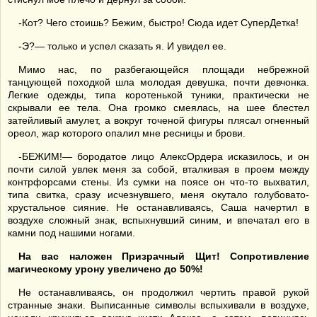
-Кот? Чего стоишь? Бежим, быстро! Сюда идет СуперДетка!
-Э?— только и успел сказать я. И увидел ее.
Мимо нас, по разбегающейся площади небрежной
танцующей походкой шла молодая девушка, почти девчонка.
Легкие одежды, типа коротенькой туники, практически не
скрывали ее тела. Она громко смеялась, на шее блестел
затейливый амулет, а вокруг точеной фигуры плясал огненный
ореол, жар которого опалил мне ресницы и брови.
-БЕЖИМ!— бородатое лицо АлексОрдера исказилось, и он
почти силой увлек меня за собой, вталкивая в проем между
контрфорсами стены. Из сумки на поясе он что-то выхватил,
типа свитка, сразу исчезнувшего, меня окутало голубовато-
хрустальное сияние. Не останавливаясь, Саша начертил в
воздухе сложный знак, вспыхнувший синим, и впечатал его в
камни под нашими ногами.
На вас наложен Призрачный Щит! Сопротивление
магическому урону увеличено до 50%!
Не останавливаясь, он продолжил чертить правой рукой
странные знаки. Выписанные символы вспыхивали в воздухе,