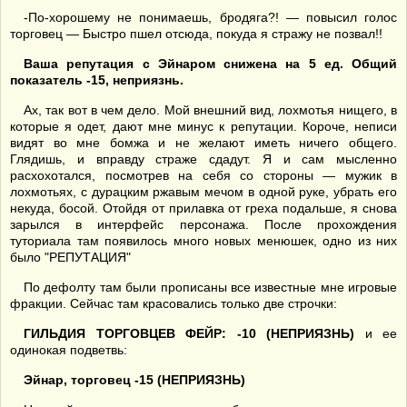
-По-хорошему не понимаешь, бродяга?! — повысил голос
торговец — Быстро пшел отсюда, покуда я стражу не позвал!!
Ваша репутация с Эйнаром снижена на 5 ед. Общий
показатель -15, неприязнь.
Ах, так вот в чем дело. Мой внешний вид, лохмотья нищего, в
которые я одет, дают мне минус к репутации. Короче, неписи
видят во мне бомжа и не желают иметь ничего общего.
Глядишь, и вправду страже сдадут. Я и сам мысленно
расхохотался, посмотрев на себя со стороны — мужик в
лохмотьях, с дурацким ржавым мечом в одной руке, убрать его
некуда, босой. Отойдя от прилавка от греха подальше, я снова
зарылся в интерфейс персонажа. После прохождения
туториала там появилось много новых менюшек, одно из них
было "РЕПУТАЦИЯ"
По дефолту там были прописаны все известные мне игровые
фракции. Сейчас там красовались только две строчки:
ГИЛЬДИЯ ТОРГОВЦЕВ ФЕЙР: -10 (НЕПРИЯЗНЬ)
и ее
одинокая подветвь:
Эйнар, торговец -15 (НЕПРИЯЗНЬ)