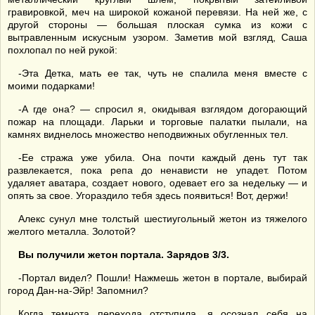
гравировкой, меч на широкой кожаной перевязи. На ней же, с
другой стороны — большая плоская сумка из кожи с
вытравленным искусным узором. Заметив мой взгляд, Саша
похлопал по ней рукой:
-Эта Детка, мать ее так, чуть не спалила меня вместе с
моими подарками!
-А где она? — спросил я, окидывая взглядом догорающий
пожар на площади. Ларьки и торговые палатки пылали, на
камнях виднелось множество неподвижных обугленных тел.
-Ее стража уже убила. Она почти каждый день тут так
развлекается, пока репа до ненависти не упадет. Потом
удаляет аватара, создает нового, одевает его за недельку — и
опять за свое. Угораздило тебя здесь появиться! Вот, держи!
Алекс сунул мне толстый шестиугольный жетон из тяжелого
желтого металла. Золотой?
Вы получили жетон портала. Зарядов 3/3.
-Портал видел? Пошли! Нажмешь жетон в портале, выбирай
город Дан-на-Эйр! Запомнил?
Когда темнота перехода отступила, я осознал себя на