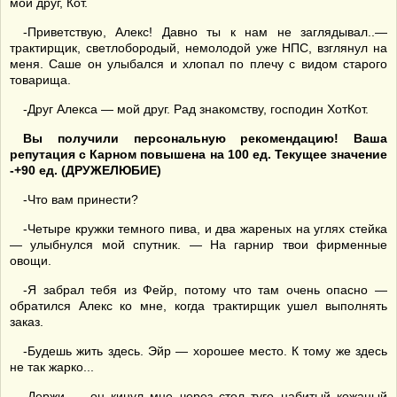
мой друг, Кот.
-Приветствую, Алекс! Давно ты к нам не заглядывал..—
трактирщик, светлобородый, немолодой уже НПС, взглянул на
меня. Саше он улыбался и хлопал по плечу с видом старого
товарища.
-Друг Алекса — мой друг. Рад знакомству, господин ХотКот.
Вы получили персональную рекомендацию! Ваша
репутация с Карном повышена на 100 ед. Текущее значение
-+90 ед. (ДРУЖЕЛЮБИЕ)
-Что вам принести?
-Четыре кружки темного пива, и два жареных на углях стейка
— улыбнулся мой спутник. — На гарнир твои фирменные
овощи.
-Я забрал тебя из Фейр, потому что там очень опасно —
обратился Алекс ко мне, когда трактирщик ушел выполнять
заказ.
-Будешь жить здесь. Эйр — хорошее место. К тому же здесь
не так жарко...
-Держи — он кинул мне через стол туго набитый кожаный