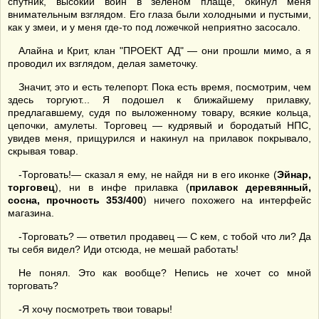
спутник, высокий воин в зеленом плаще, окинул меня
внимательным взглядом. Его глаза были холодными и пустыми,
как у змеи, и у меня где-то под ложечкой неприятно засосало.
Алайна и Крит, клан "ПРОЕКТ АД" — они прошли мимо, а я
проводил их взглядом, делая заметочку.
Значит, это и есть телепорт. Пока есть время, посмотрим, чем
здесь торгуют... Я подошел к ближайшему прилавку,
предлагавшему, судя по выложенному товару, всякие кольца,
цепочки, амулеты. Торговец — кудрявый и бородатый НПС,
увидев меня, прищурился и накинул на прилавок покрывало,
скрывая товар.
-Торговать!— сказал я ему, не найдя ни в его иконке (
Эйнар,
торговец
), ни в инфе прилавка (
прилавок деревянный,
сосна, прочность 353/400
) ничего похожего на интерфейс
магазина.
-Торговать? — ответил продавец — С кем, с тобой что ли? Да
ты себя видел? Иди отсюда, не мешай работать!
Не понял. Это как вообще? Непись не хочет со мной
торговать?
-Я хочу посмотреть твои товары!