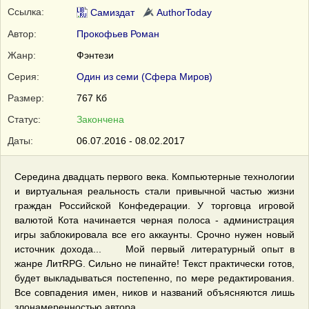
Ссылка:
Самиздат
AuthorToday
Автор:
Прокофьев Роман
Жанр:
Фэнтези
Серия:
Один из семи (Сфера Миров)
Размер:
767 Кб
Статус:
Закончена
Даты:
06.07.2016 - 08.02.2017
Середина двадцать первого века. Компьютерные технологии
и виртуальная реальность стали привычной частью жизни
граждан Российской Конфедерации. У торговца игровой
валютой Кота начинается черная полоса - администрация
игры заблокировала все его аккаунты. Срочно нужен новый
источник дохода... Мой первый литературный опыт в
жанре ЛитRPG. Сильно не пинайте! Текcт практически готов,
будет выкладываться постепенно, по мере редактирования.
Все совпадения имен, ников и названий объясняются лишь
злонамеренностью автора.