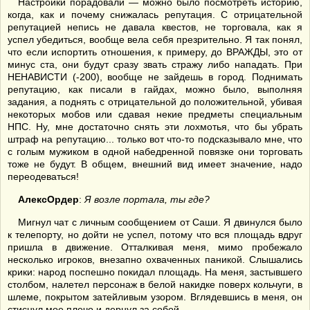
Настройки порадовали — можно было посмотреть историю,
когда, как и почему снижалась репутация. С отрицательной
репутацией непись не давала квестов, не торговала, как я
успел убедиться, вообще вела себя презрительно. Я так понял,
что если испортить отношения, к примеру, до ВРАЖДЫ, это от
минус ста, они будут сразу звать стражу либо нападать. При
НЕНАВИСТИ (-200), вообще не зайдешь в город. Поднимать
репутацию, как писали в гайдах, можно было, выполняя
задания, а поднять с отрицательной до положительной, убивая
некоторых мобов или сдавая некие предметы специальным
НПС. Ну, мне достаточно снять эти лохмотья, что бы убрать
штраф на репутацию... только вот что-то подсказывало мне, что
с голым мужиком в одной набедренной повязке они торговать
тоже не будут. В общем, внешний вид имеет значение, надо
переодеваться!
АлексОрдер
:
Я возле портала, ты где?
Мигнул чат с личным сообщением от Саши. Я двинулся было
к телепорту, но дойти не успел, потому что вся площадь вдруг
пришла в движение. Отталкивая меня, мимо пробежало
несколько игроков, внезапно охваченных паникой. Слышались
крики: народ поспешно покидал площадь. На меня, застывшего
столбом, налетел персонаж в белой накидке поверх кольчуги, в
шлеме, покрытом затейливым узором. Вглядевшись в меня, он
стиснул мое плечо и дернул за собой.