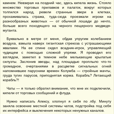
камнем. Невзирая на поздний час, здесь кипела жизнь. Стояло
множество торговых прилавков и палаток, вокруг которых
толпился народ, ревели странные звери в клетках,
прохаживалась стража, туда-сюда проезжали игроки на
разнообразных животных — от обычной лошади до нечто,
больше всего походящего на черного пещерного медведя-
мутанта.
Буквально в метре от меня, обдав упругим колебанием
воздуха, взмыла наверх гигантская стрекоза с устрашающими
жвалами. На ее спине сидел всадник-игрок, управляющий
чудищем с помощью сложной упряжи. Я проводил его
взглядом, заметил в темном небе мелькающие крылатые
силуэты. Заслонив звезды, над площадью проплыло что-то
громадное, очертаниями в расцветке сигнальных огней
напомнившее парусники времен Колумба — стройные мачты,
груда тугих парусов, приподнятая корма. Корабль? Летающий
корабль?!
Чаты — я только обратил внимание, что мне их подключили,
кипели от торговых сообщений и флуда.
Нужно написать Алексу, хлопнул я себя по лбу. Минуту
заняла освоение местной системы чатов, подстройка под себя
их интерфейса и выключения некоторых ненужных каналов.