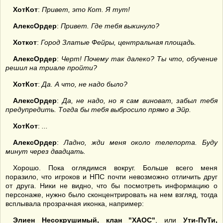
ХотКот
:
Привет, это Кот. Я тут!
АлексОрдер
:
Привет. Где тебя выкинуло?
Хоткот
:
Город Златые Фейры, центральная площадь.
АлексОрдер
:
Черт! Почему так далеко? Ты что, обучение
решил на триале пройти?
ХотКот
:
Да. А что, не надо было?
АлексОрдер
:
Да, не надо, но я сам виноват, забыл тебя
предупредить. Тогда бы тебя выбросило прямо в Эйр.
ХотКот
:
...
АлексОрдер
:
Ладно, жди меня около телепорта. Буду
минут через двадцать.
Хорошо. Пока оглядимся вокруг. Больше всего меня
поразило, что игроков и НПС почти невозможно отличить друг
от друга. Ники не видно, что бы посмотреть информацию о
персонаже, нужно было сконцентрировать на нем взгляд, тогда
всплывала прозрачная иконка, например:
Элиен Несокрушимый, клан "ХАОС"
, или
Ути-ПуТи,