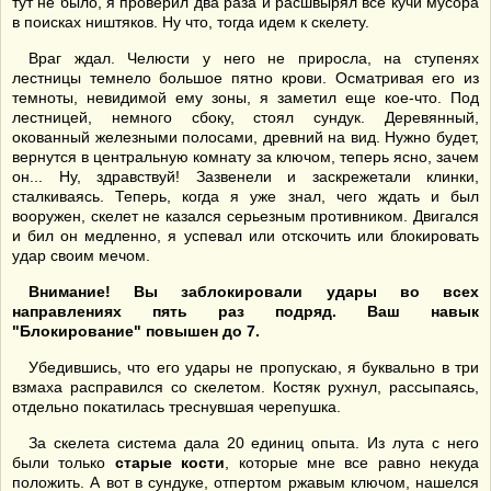
тут не было, я проверил два раза и расшвырял все кучи мусора
в поисках ништяков. Ну что, тогда идем к скелету.
Враг ждал. Челюсти у него не приросла, на ступенях
лестницы темнело большое пятно крови. Осматривая его из
темноты, невидимой ему зоны, я заметил еще кое-что. Под
лестницей, немного сбоку, стоял сундук. Деревянный,
окованный железными полосами, древний на вид. Нужно будет,
вернутся в центральную комнату за ключом, теперь ясно, зачем
он... Ну, здравствуй! Зазвенели и заскрежетали клинки,
сталкиваясь. Теперь, когда я уже знал, чего ждать и был
вооружен, скелет не казался серьезным противником. Двигался
и бил он медленно, я успевал или отскочить или блокировать
удар своим мечом.
Внимание! Вы заблокировали удары во всех
направлениях пять раз подряд. Ваш навык
"Блокирование" повышен до 7.
Убедившись, что его удары не пропускаю, я буквально в три
взмаха расправился со скелетом. Костяк рухнул, рассыпаясь,
отдельно покатилась треснувшая черепушка.
За скелета система дала 20 единиц опыта. Из лута с него
были только
старые кости
, которые мне все равно некуда
положить. А вот в сундуке, отпертом ржавым ключом, нашелся