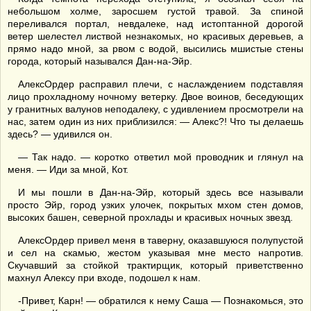
небольшом холме, заросшем густой травой. За спиной
переливался портал, невдалеке, над истоптанной дорогой
ветер шелестел листвой незнакомых, но красивых деревьев, а
прямо надо мной, за рвом с водой, высились мшистые стены
города, который назывался Дан-на-Эйр.
АлексОрдер расправил плечи, с наслаждением подставляя
лицо прохладному ночному ветерку. Двое воинов, беседующих
у гранитных валунов неподалеку, с удивлением просмотрели на
нас, затем один из них приблизился: — Алекс?! Что ты делаешь
здесь? — удивился он.
— Так надо. — коротко ответил мой проводник и глянул на
меня. — Иди за мной, Кот.
И мы пошли в Дан-на-Эйр, который здесь все называли
просто Эйр, город узких улочек, покрытых мхом стен домов,
высоких башен, северной прохлады и красивых ночных звезд.
АлексОрдер привел меня в таверну, оказавшуюся полупустой
и сел на скамью, жестом указывая мне место напротив.
Скучавший за стойкой трактирщик, который приветственно
махнул Алексу при входе, подошел к нам.
-Привет, Карн! — обратился к нему Саша — Познакомься, это