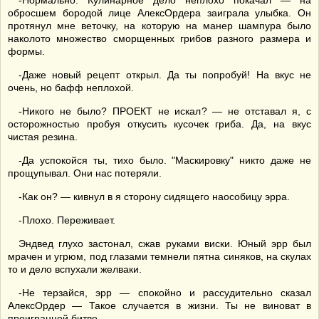
-Нормально. Кулинарное дело неплохо покачал — на
обросшем бородой лице АлексОрдера заиграла улыбка. Он
протянул мне веточку, на которую на манер шампура было
наколото множество сморщенных грибов разного размера и
формы.
-Даже новый рецепт открыл. Да ты попробуй! На вкус не
очень, но бафф неплохой.
-Никого не было? ПРОЕКТ не искал? — не отставал я, с
осторожностью пробуя откусить кусочек гриба. Да, на вкус
чистая резина.
-Да успокойся ты, тихо было. "Маскировку" никто даже не
прощупывал. Они нас потеряли.
-Как он? — кивнул в я сторону сидящего наособицу эрра.
-Плохо. Переживает.
Эндвед глухо застонал, сжав руками виски. Юный эрр был
мрачен и угрюм, под глазами темнели пятна синяков, на скулах
то и дело вспухали желваки.
-Не терзайся, эрр — спокойно и рассудительно сказал
АлексОрдер — Такое случается в жизни. Ты не виноват в
проигранной битве.