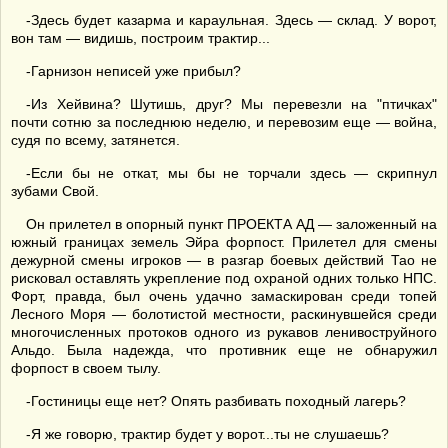
-Здесь будет казарма и караульная. Здесь — склад. У ворот,
вон там — видишь, построим трактир...
-Гарнизон неписей уже прибыл?
-Из Хейвина? Шутишь, друг? Мы перевезли на "птичках"
почти сотню за последнюю неделю, и перевозим еще — война,
судя по всему, затянется.
-Если бы не откат, мы бы не торчали здесь — скрипнул
зубами Свой.
Он прилетел в опорный пункт ПРОЕКТА АД — заложенный на
южный границах земель Эйра форпост. Прилетел для смены
дежурной смены игроков — в разгар боевых действий Тао не
рисковал оставлять укрепление под охраной одних только НПС.
Форт, правда, был очень удачно замаскирован среди топей
Лесного Моря — болотистой местности, раскинувшейся среди
многочисленных протоков одного из рукавов ленивоструйного
Альдо. Была надежда, что противник еще не обнаружил
форпост в своем тылу.
-Гостиницы еще нет? Опять разбивать походный лагерь?
-Я же говорю, трактир будет у ворот...ты не слушаешь?