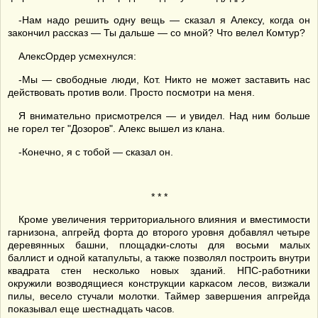
-Нам надо решить одну вещь — сказал я Алексу, когда он
закончил рассказ — Ты дальше — со мной? Что велел Комтур?
АлексОрдер усмехнулся:
-Мы — свободные люди, Кот. Никто не может заставить нас
действовать против воли. Просто посмотри на меня.
Я внимательно присмотрелся — и увидел. Над ним больше
не горел тег "Дозоров". Алекс вышел из клана.
-Конечно, я с тобой — сказал он.
* * *
Кроме увеличения территориального влияния и вместимости
гарнизона, апгрейд форта до второго уровня добавлял четыре
деревянных башни, площадки-слоты для восьми малых
баллист и одной катапульты, а также позволял построить внутри
квадрата стен несколько новых зданий. НПС-работники
окружили возводящиеся конструкции каркасом лесов, визжали
пилы, весело стучали молотки. Таймер завершения апгрейда
показывал еще шестнадцать часов.