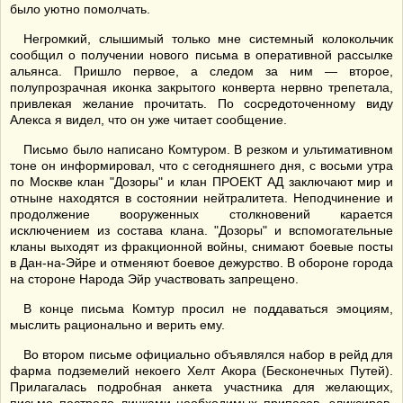
было уютно помолчать.
Негромкий, слышимый только мне системный колокольчик
сообщил о получении нового письма в оперативной рассылке
альянса. Пришло первое, а следом за ним — второе,
полупрозрачная иконка закрытого конверта нервно трепетала,
привлекая желание прочитать. По сосредоточенному виду
Алекса я видел, что он уже читает сообщение.
Письмо было написано Комтуром. В резком и ультимативном
тоне он информировал, что с сегодняшнего дня, с восьми утра
по Москве клан "Дозоры" и клан ПРОЕКТ АД заключают мир и
отныне находятся в состоянии нейтралитета. Неподчинение и
продолжение вооруженных столкновений карается
исключением из состава клана. "Дозоры" и вспомогательные
кланы выходят из фракционной войны, снимают боевые посты
в Дан-на-Эйре и отменяют боевое дежурство. В обороне города
на стороне Народа Эйр участвовать запрещено.
В конце письма Комтур просил не поддаваться эмоциям,
мыслить рационально и верить ему.
Во втором письме официально объявлялся набор в рейд для
фарма подземелий некоего Хелт Акора (Бесконечных Путей).
Прилагалась подробная анкета участника для желающих,