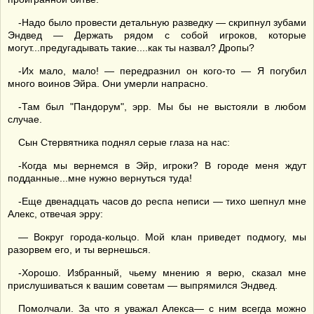
-Надо было провести детальную разведку — скрипнул зубами
Эндвед — Держать рядом с собой игроков, которые
могут...предугадывать такие....как ты назвал? Дропы?
-Их мало, мало! — передразнил он кого-то — Я погубил
много воинов Эйра. Они умерли напрасно.
-Там был "Пандорум", эрр. Мы бы не выстояли в любом
случае.
Сын Стервятника поднял серые глаза на нас:
-Когда мы вернемся в Эйр, игроки? В городе меня ждут
подданные...мне нужно вернуться туда!
-Еще двенадцать часов до респа неписи — тихо шепнул мне
Алекс, отвечая эрру:
— Вокруг города-кольцо. Мой клан приведет подмогу, мы
разорвем его, и ты вернешься.
-Хорошо. Избранный, чьему мнению я верю, сказал мне
прислушиваться к вашим советам — выпрямился Эндвед.
Помолчали. За что я уважал Алекса— с ним всегда можно