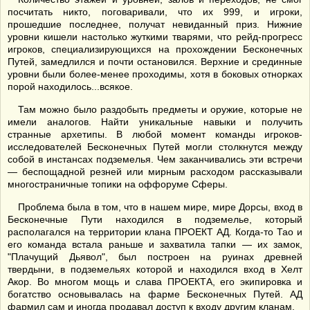
посчитать никто, поговаривали, что их 999, и игроки,
прошедшие последнее, получат невиданный приз. Нижние
уровни кишели настолько жуткими тварями, что рейд-прогресс
игроков, специализирующихся на прохождении Бесконечных
Путей, замедлился и почти остановился. Верхние и срединные
уровни были более-менее проходимы, хотя в боковых отнорках
порой находилось...всякое.
Там можно было раздобыть предметы и оружие, которые не
имели аналогов. Найти уникальные навыки и получить
странные архетипы. В любой момент команды игроков-
исследователей Бесконечных Путей могли столкнутся между
собой в инстансах подземелья. Чем заканчивались эти встречи
— беспощадной резней или мирным расходом рассказывали
многостраничные топики на оффоруме Сферы.
Проблема была в том, что в нашем мире, мире Дорсы, вход в
Бесконечные Пути находился в подземелье, который
располагался на территории клана ПРОЕКТ АД. Когда-то Тао и
его команда встала раньше и захватила тапки — их замок,
"Плачущий Дьявол", был построен на руинах древней
твердыни, в подземельях которой и находился вход в Хелт
Акор. Во многом мощь и слава ПРОЕКТА, его экипировка и
богатство основывалась на фарме Бесконечных Путей. АД
фармил сам и иногда продавал доступ к входу другим кланам.