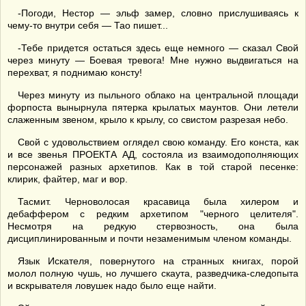
-Погоди, Нестор — эльф замер, словно прислушиваясь к
чему-то внутри себя — Тао пишет...
-Тебе придется остаться здесь еще немного — сказал Свой
через минуту — Боевая тревога! Мне нужно выдвигаться на
перехват, я поднимаю консту!
Через минуту из пыльного облако на центральной площади
форпоста вынырнула пятерка крылатых маунтов. Они летели
слаженным звеном, крыло к крылу, со свистом разрезая небо.
Свой с удовольствием оглядел свою команду. Его конста, как
и все звенья ПРОЕКТА АД, состояла из взаимодополняющих
персонажей разных архетипов. Как в той старой песенке:
клирик, файтер, маг и вор.
Тасмит. Черноволосая красавица была хилером и
дебаффером с редким архетипом "черного целителя".
Несмотря на редкую стервозность, она была
дисциплинированным и почти незаменимым членом команды.
Язык Искателя, повернутого на странных книгах, порой
молол полную чушь, но лучшего скаута, разведчика-следопыта
и вскрывателя ловушек надо было еще найти.