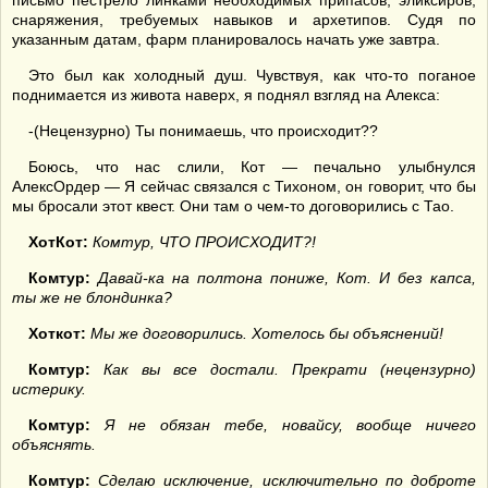
письмо пестрело линками необходимых припасов, эликсиров,
снаряжения, требуемых навыков и архетипов. Судя по
указанным датам, фарм планировалось начать уже завтра.
Это был как холодный душ. Чувствуя, как что-то поганое
поднимается из живота наверх, я поднял взгляд на Алекса:
-(Нецензурно) Ты понимаешь, что происходит??
Боюсь, что нас слили, Кот — печально улыбнулся
АлексОрдер — Я сейчас связался с Тихоном, он говорит, что бы
мы бросали этот квест. Они там о чем-то договорились с Тао.
ХотКот:
Комтур, ЧТО ПРОИСХОДИТ?!
Комтур:
Давай-ка на полтона пониже, Кот. И без капса,
ты же не блондинка?
Хоткот:
Мы же договорились. Хотелось бы объяснений!
Комтур:
Как вы все достали. Прекрати (нецензурно)
истерику.
Комтур:
Я не обязан тебе, новайсу, вообще ничего
объяснять.
Комтур:
Сделаю исключение, исключительно по доброте