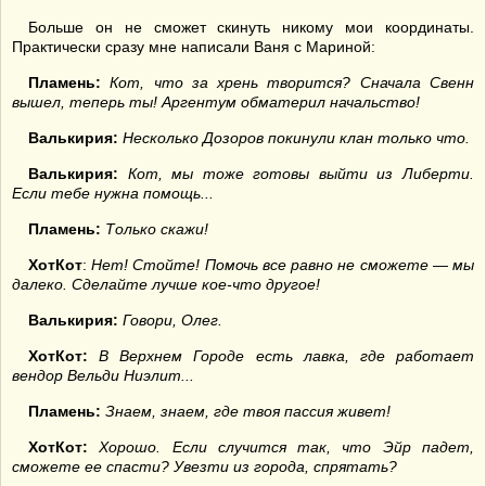
Больше он не сможет скинуть никому мои координаты.
Практически сразу мне написали Ваня с Мариной:
Пламень:
Кот, что за хрень творится? Сначала Свенн
вышел, теперь ты! Аргентум обматерил начальство!
Валькирия:
Несколько Дозоров покинули клан только что.
Валькирия:
Кот, мы тоже готовы выйти из Либерти.
Если тебе нужна помощь...
Пламень:
Только скажи!
ХотКот
:
Нет! Стойте! Помочь все равно не сможете — мы
далеко. Сделайте лучше кое-что другое!
Валькирия:
Говори, Олег.
ХотКот:
В Верхнем Городе есть лавка, где работает
вендор Вельди Ниэлит...
Пламень:
Знаем, знаем, где твоя пассия живет!
ХотКот:
Хорошо. Если случится так, что Эйр падет,
сможете ее спасти? Увезти из города, спрятать?