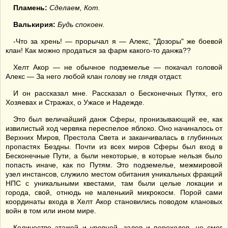
Пламень:
Сделаем, Кот.
Валькирия:
Будь спокоен.
-Что за хрень! — прорычал я — Алекс, "Дозоры" же боевой
клан! Как можно продаться за фарм какого-то данжа??
Хелт Акор — не обычное подземелье — покачал головой
Алекс — За него любой клан голову не глядя отдаст.
И он рассказал мне. Рассказал о Бесконечных Путях, его
Хозяевах и Стражах, о Ужасе и Надежде.
Это был величайший данж Сферы, пронизывающий ее, как
извилистый ход червяка переспелое яблоко. Оно начиналось от
Верхних Миров, Престола Света и заканчивалась в глубинных
пропастях Бездны. Почти из всех миров Сферы был вход в
Бесконечные Пути, а были некоторые, в которые нельзя было
попасть иначе, как по Путям. Это подземелье, межмировой
узел инстансов, служило местом обитания уникальных фракций
НПС с уникальными квестами, там были целые локации и
города, свой, отнюдь не маленький микрокосм. Порой сами
координаты входа в Хелт Акор становились поводом клановых
войн в том или ином мире.
Количество этажей и уровней, залов и переходов, не смог