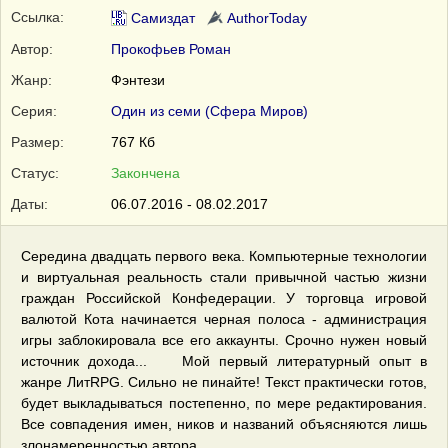
Ссылка:
Самиздат
AuthorToday
Автор:
Прокофьев Роман
Жанр:
Фэнтези
Серия:
Один из семи (Сфера Миров)
Размер:
767 Кб
Статус:
Закончена
Даты:
06.07.2016 - 08.02.2017
Середина двадцать первого века. Компьютерные технологии
и виртуальная реальность стали привычной частью жизни
граждан Российской Конфедерации. У торговца игровой
валютой Кота начинается черная полоса - администрация
игры заблокировала все его аккаунты. Срочно нужен новый
источник дохода... Мой первый литературный опыт в
жанре ЛитRPG. Сильно не пинайте! Текcт практически готов,
будет выкладываться постепенно, по мере редактирования.
Все совпадения имен, ников и названий объясняются лишь
злонамеренностью автора.