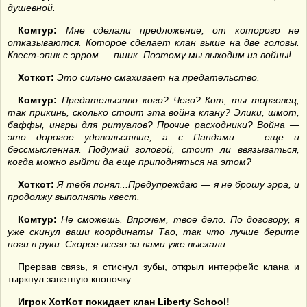
душевной.
Комтур:
Мне сделали предложение, от которого не
отказываются. Которое сделает клан выше на две головы.
Квест-эпик с эрром — пшик. Поэтому мы выходим из войны!
Хоткот:
Это сильно смахивает на предательство.
Комтур:
Предательство кого? Чего? Кот, ты торговец,
так прикинь, сколько стоит эта война клану? Элики, шмот,
баффы, ингры для ритуалов? Прочие расходники? Война —
это дорогое удовольствие, а с Пандами — еще и
бессмысленная. Подумай головой, стоит ли ввязываться,
когда можно выйти да еще приподняться на этом?
Хоткот:
Я тебя понял...Предупреждаю — я не брошу эрра, и
продолжу выполнять квест.
Комтур:
Не сможешь. Впрочем, твое дело. По договору, я
уже скинул ваши координаты Тао, так что лучше берите
ноги в руки. Скорее всего за вами уже выехали.
Прервав связь, я стиснул зубы, открыл интерфейс клана и
тыркнул заветную кнопочку.
Игрок ХотКот покидает клан
Liberty
School
!