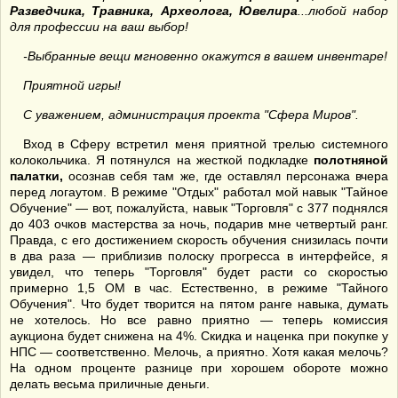
Разведчика, Травника, Археолога, Ювелира
...любой набор
для профессии на ваш выбор!
-Выбранные вещи мгновенно окажутся в вашем инвентаре!
Приятной игры!
С уважением, администрация проекта "Сфера Миров".
Вход в Сферу встретил меня приятной трелью системного
колокольчика. Я потянулся на жесткой подкладке
полотняной
палатки,
осознав себя там же, где оставлял персонажа вчера
перед логаутом. В режиме "Отдых" работал мой навык "Тайное
Обучение" — вот, пожалуйста, навык "Торговля" с 377 поднялся
до 403 очков мастерства за ночь, подарив мне четвертый ранг.
Правда, с его достижением скорость обучения снизилась почти
в два раза — приблизив полоску прогресса в интерфейсе, я
увидел, что теперь "Торговля" будет расти со скоростью
примерно 1,5 ОМ в час. Естественно, в режиме "Тайного
Обучения". Что будет творится на пятом ранге навыка, думать
не хотелось. Но все равно приятно — теперь комиссия
аукциона будет снижена на 4%. Скидка и наценка при покупке у
НПС — соответственно. Мелочь, а приятно. Хотя какая мелочь?
На одном проценте разнице при хорошем обороте можно
делать весьма приличные деньги.