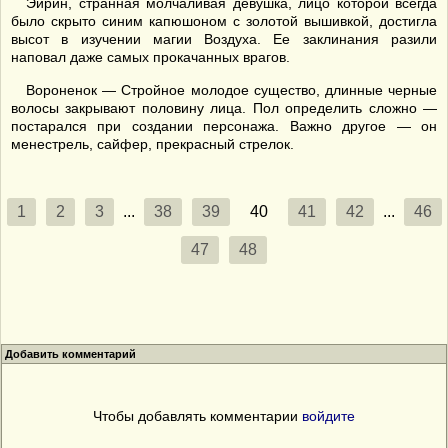
Эйрин, странная молчаливая девушка, лицо которой всегда
было скрыто синим капюшоном с золотой вышивкой, достигла
высот в изучении магии Воздуха. Ее заклинания разили
наповал даже самых прокачанных врагов.
Вороненок — Стройное молодое существо, длинные черные
волосы закрывают половину лица. Пол определить сложно —
постарался при создании персонажа. Важно другое — он
менестрель, сайфер, прекрасный стрелок.
1
2
3
...
38
39
40
41
42
...
46
47
48
Добавить комментарий
Чтобы добавлять комментарии
войдите