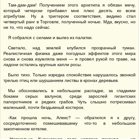
Там-дам-дам! Получением этого архетипа я обязан мечу,
который читерски прибавил мне плюс десять ко всем
атрибутам. Ну а триггером соответствия, видимо стал
четвертый ранг в Торговле, полученный ночью. Мда, вкусно, но
не то, что надо сейчас.
Я собрался с силами и вылез из палатки.
Светало, над землей клубился прозрачный туман.
Реалистичная физика даже погодных эффектов этого мира
снова и снова изумляла меня — я провел рукой по траве, на
ладони остались крупные капли росы.
Было тихо. Только изредка спокойствие нарушалось звонкой
трелью птиц или шуршанием листвы в кронах деревьев.
Мы обосновались в небольшом распадке, за гладкими
боками серых валунов, среди зарослей гигантских
папоротников и редких грабов. Чуть слышно потрескивал
маленький, почти бездымный костерок.
-Как прошла ночь, Алекс? — обратился я к другу,
сосредоточенно помешивавшему что-то в небольшом
закопченном котелке.