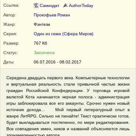
Ссылка:
Самиздат
AuthorToday
Автор:
Прокофьев Роман
Жанр:
Фэнтези
Серия:
Один из семи (Сфера Миров)
Размер:
767 Кб
Статус:
Закончена
Даты:
06.07.2016 - 08.02.2017
Середина двадцать первого века. Компьютерные технологии
и виртуальная реальность стали привычной частью жизни
граждан Российской Конфедерации. У торговца игровой
валютой Кота начинается черная полоса - администрация
игры заблокировала все его аккаунты. Срочно нужен новый
источник дохода... Мой первый литературный опыт в
жанре ЛитRPG. Сильно не пинайте! Текcт практически готов,
будет выкладываться постепенно, по мере редактирования.
Все совпадения имен, ников и названий объясняются лишь
злонамеренностью автора.