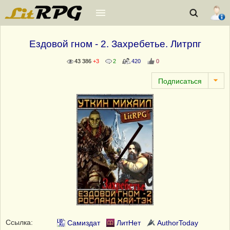
Ездовой гном - 2. Захребетье. Литрпг
43 386
+3
2
420
0
Ссылка:
Самиздат
ЛитНет
AuthorToday