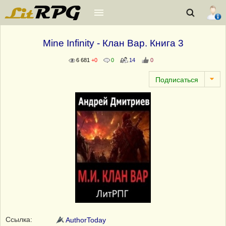
Mine Infinity - Клан Вар. Книга 3
6 681
+0
0
14
0
Ссылка:
AuthorToday