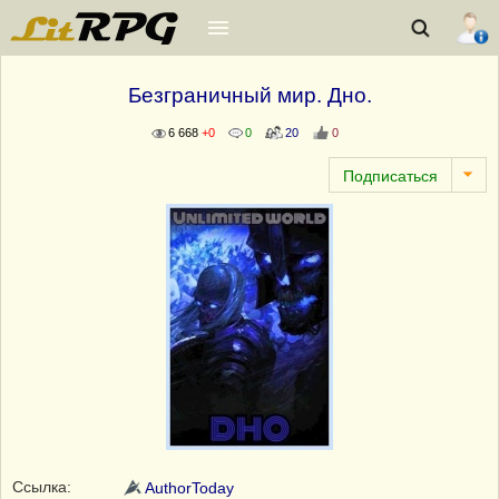
Безграничный мир. Дно.
6 668
+0
0
20
0
Ссылка:
AuthorToday