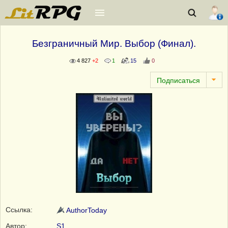
Безграничный Мир. Выбор (Финал).
4 827
+2
1
15
0
Ссылка:
AuthorToday
Автор:
S1