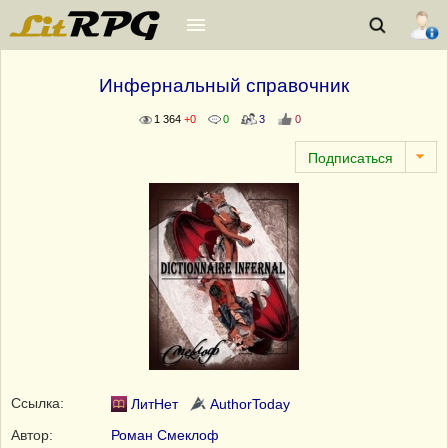
Инфернальный справочник
1 364
+0
0
3
0
Ссылка:
ЛитНет
AuthorToday
Автор:
Роман Смеклоф