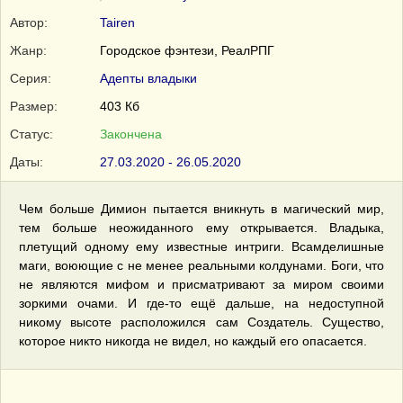
Автор:
Tairen
Жанр:
Городское фэнтези, РеалРПГ
Серия:
Адепты владыки
Размер:
403 Кб
Статус:
Закончена
Даты:
27.03.2020 - 26.05.2020
Чем больше Димион пытается вникнуть в магический мир,
тем больше неожиданного ему открывается. Владыка,
плетущий одному ему известные интриги. Всамделишные
маги, воюющие с не менее реальными колдунами. Боги, что
не являются мифом и присматривают за миром своими
зоркими очами. И где-то ещё дальше, на недоступной
никому высоте расположился сам Создатель. Существо,
которое никто никогда не видел, но каждый его опасается.