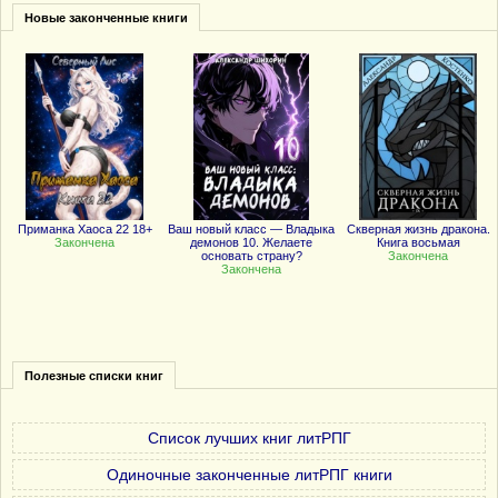
Новые законченные книги
Приманка Хаоса 22 18+
Ваш новый класс — Владыка
Скверная жизнь дракона.
Закончена
демонов 10. Желаете
Книга восьмая
основать страну?
Закончена
Закончена
Полезные списки книг
Список лучших книг литРПГ
Одиночные законченные литРПГ книги