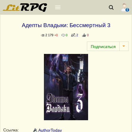
Адепты Владыки: Бессмертный 3
2 179
+0
0
2
0
Ссылка:
AuthorToday