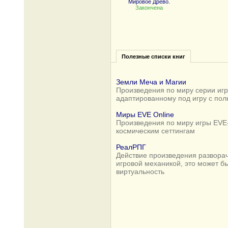
Мировое Древо.
Закончена
Полезные списки книг
Земли Меча и Магии
Произведения по миру серии игр 
адаптированному под игру с по
Миры EVE Online
Произведения по миру игры EVE-
космическим сеттингам
РеалРПГ
Действие произведения разворач
игровой механикой, это может б
виртуальность