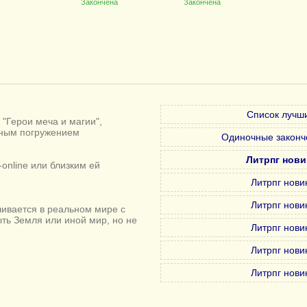
Закончена
Закончена
Список лучши
"Герои меча и магии",
лным погружением
Одиночные законч
Литрпг нови
online или близким ей
Литрпг нови
Литрпг нови
ивается в реальном мире с
ыть Земля или иной мир, но не
Литрпг нови
Литрпг нови
Литрпг нови