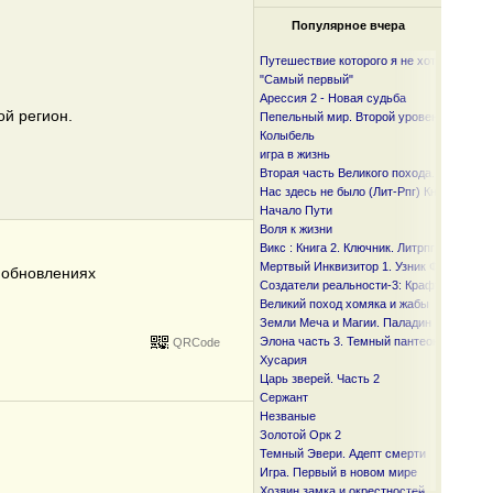
Популярное вчера
Путешествие которого я не хотел
"Самый первый"
Арессия 2 - Новая судьба
ой регион.
Пепельный мир. Второй уровень
Колыбель
игра в жизнь
Вторая часть Великого похода. От океан
Нас здесь не было (Лит-Рпг) Книга I и I I
Начало Пути
Воля к жизни
Викс : Книга 2. Ключник. Литрпг
Мертвый Инквизитор 1. Узник Фанмира
б обновлениях
Создатели реальности-3: Крафтер
Великий поход хомяка и жабы
Земли Меча и Магии. Паладин
Элона часть 3. Темный пантеон
QRCode
Хусария
Царь зверей. Часть 2
Сержант
Незваные
Золотой Орк 2
Темный Эвери. Адепт смерти
Игра. Первый в новом мире
Хозяин замка и окрестностей