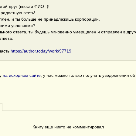
гой друг (ввести ФИО -)!
радостную весть!
уплен, и ты больше не принадлежишь корпорации.
такими условиями?
ьного ответа, ты будешь мгновенно умерщвлен и отправлен в друг
твета:
часть
https://author.today/work/97719
гу
на исходном сайте
, у нас можно только получать уведомления о
Книгу еще никто не комментировал